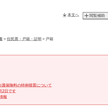
メニューを飛ばして本文へ
本文へ
閲覧補助
書
>
住民票・戸籍・証明
>
戸籍
介護保険料の特例措置について
月2日です
る情報