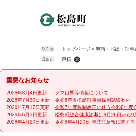
ペ
ー
ジ
の
先
頭
で
トップページ
>
申請・届出・証明
現在地
す
戸籍
足あと
。
重要なお知らせ
2026年8月4日更新
クマ目撃等情報について
2026年7月30日更新
令和8年度松島町職員採用試験案内
2026年7月17日更新
令和7年度税制改正に伴う令和8年度
2026年6月3日更新
松島町総合健康診断は8月26日から9
2026年4月20日更新
令和8年4月20日 津波注意報に関す