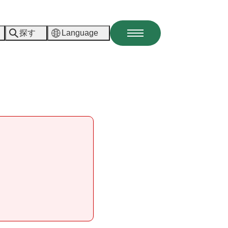
探す
Language
メ
ニ
ュ
ー