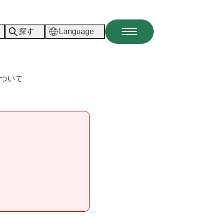
探す
Language
メ
ニ
ュ
ー
ついて