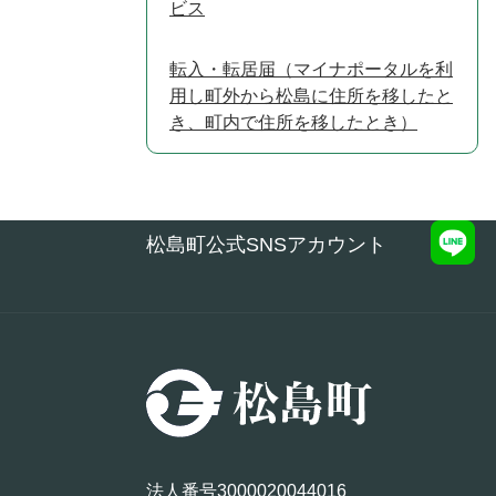
ビス
転入・転居届（マイナポータルを利
用し町外から松島に住所を移したと
き、町内で住所を移したとき）
松島町公式SNSアカウント
法人番号3000020044016