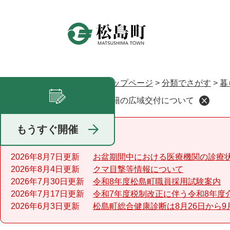
ペ
ー
ジ
の
先
頭
で
トップページ
>
分類でさがす
>
暮
現在地
す
戸籍の広域交付について
足あと
。
もうすぐ開催
重要なお知らせ
2026年8月7日更新
お盆期間中における医療機関の診療
2026年8月4日更新
クマ目撃等情報について
2026年7月30日更新
令和8年度松島町職員採用試験案内
2026年7月17日更新
令和7年度税制改正に伴う令和8年度
2026年6月3日更新
松島町総合健康診断は8月26日から9