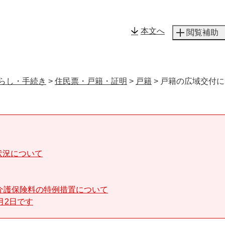
メニューを飛ばして本文へ
本文へ
閲覧補助
らし・手続き
>
住民票・戸籍・証明
>
戸籍
>
戸籍の広域交付に
状況について
介護保険料の特例措置について
月2日です