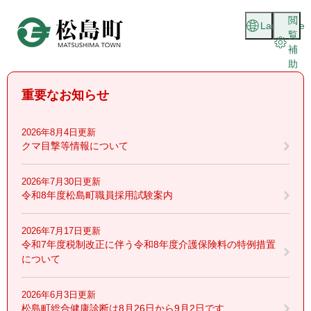
ペ
メニューを飛ばして本文へ
閲
ー
Language
覧
ジ
補
の
助
先
頭
重要なお知らせ
で
す
。
2026年8月4日更新
クマ目撃等情報について
2026年7月30日更新
令和8年度松島町職員採用試験案内
2026年7月17日更新
令和7年度税制改正に伴う令和8年度介護保険料の特例措置
について
2026年6月3日更新
松島町総合健康診断は8月26日から9月2日です