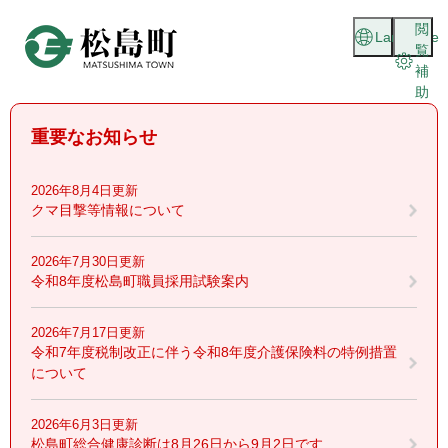
ペ
メニューを飛ばして本文へ
閲
ー
Language
覧
ジ
補
の
助
先
頭
重要なお知らせ
で
す
。
2026年8月4日更新
クマ目撃等情報について
2026年7月30日更新
令和8年度松島町職員採用試験案内
2026年7月17日更新
令和7年度税制改正に伴う令和8年度介護保険料の特例措置
について
2026年6月3日更新
松島町総合健康診断は8月26日から9月2日です