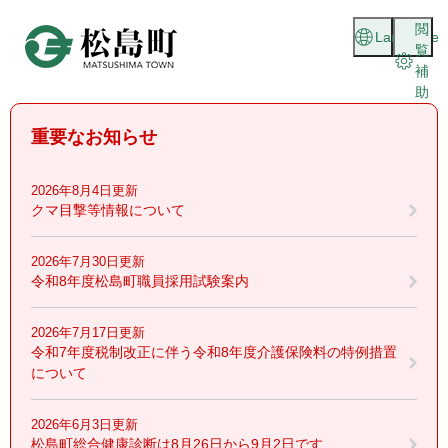
ペ
メニューを飛ばして本文へ
閲
ー
Language
覧
ジ
補
の
助
先
頭
重要なお知らせ
で
す
。
2026年8月4日更新
クマ目撃等情報について
2026年7月30日更新
令和8年度松島町職員採用試験案内
2026年7月17日更新
令和7年度税制改正に伴う令和8年度介護保険料の特例措置
について
2026年6月3日更新
松島町総合健康診断は8月26日から9月2日です