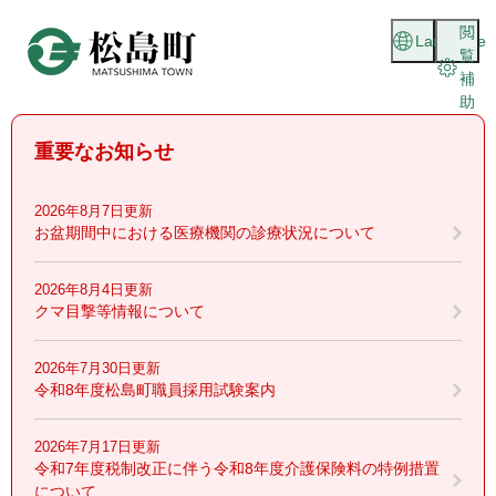
ペ
メニューを飛ばして本文へ
閲
ー
Language
覧
ジ
補
の
助
先
頭
重要なお知らせ
で
す
。
2026年8月7日更新
お盆期間中における医療機関の診療状況について
2026年8月4日更新
クマ目撃等情報について
2026年7月30日更新
令和8年度松島町職員採用試験案内
2026年7月17日更新
令和7年度税制改正に伴う令和8年度介護保険料の特例措置
について