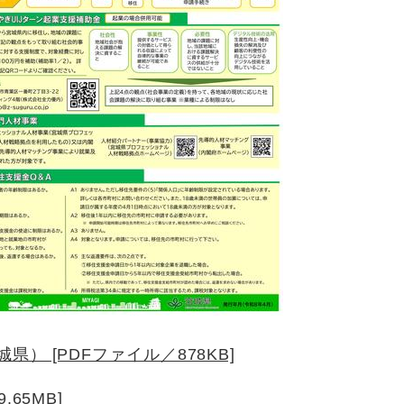
） [PDFファイル／878KB]
65MB]