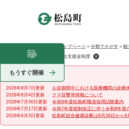
ペ
ー
ジ
の
先
頭
で
トップページ
>
分類でさがす
>
観
現在地
す
移住支援金制度
足あと
。
もうすぐ開催
重要なお知らせ
2026年8月7日更新
お盆期間中における医療機関の診療
2026年8月4日更新
クマ目撃等情報について
2026年7月30日更新
令和8年度松島町職員採用試験案内
2026年7月17日更新
令和7年度税制改正に伴う令和8年度
2026年6月3日更新
松島町総合健康診断は8月26日から9