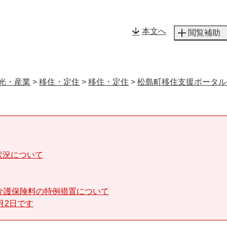
メニューを飛ばして本文へ
本文へ
閲覧補助
光・産業
>
移住・定住
>
移住・定住
>
松島町移住支援ポータル
状況について
介護保険料の特例措置について
月2日です