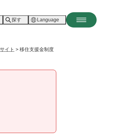
探す
Language
メ
ニ
ュ
ー
サイト
>
移住支援金制度