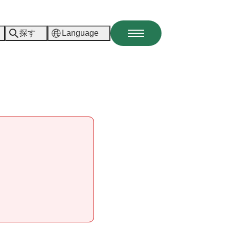
探す
Language
メ
ニ
ュ
ー