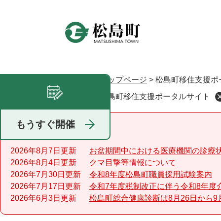
ペ
ー
ジ
の
先
頭
で
トップページ
>
松島町移住支援ポ
現在地
す
松島町移住支援ポータルサイト
足あと
。
もうすぐ開催
重要なお知らせ
2026年8月7日更新
お盆期間中における医療機関の診療
2026年8月4日更新
クマ目撃等情報について
2026年7月30日更新
令和8年度松島町職員採用試験案内
2026年7月17日更新
令和7年度税制改正に伴う令和8年度
2026年6月3日更新
松島町総合健康診断は8月26日から9