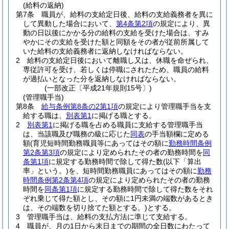
(給料の返納)
第7条
職員が、給料の支給定日後、給料の支給義務者を異に
して異動した場合において、
第4条第2項
の規定により、異
動の日以後にかかる分の給料の支給を受けた場合は、すみ
やかにその支給を受けた額と同額をその者が従前所属して
いた給料の支給義務者に返納しなければならない。
2
給料の支給定日後において離職し又は、休職を命ぜられ、
専従許可を受け、若しくは停職にされたため、職員の給料
が過払いとなった分を返納しなければならない。
(一部改正〔平成21年規則15号〕)
(管理職手当)
第8条
給与条例第8条の2第1項
の規定により管理職手当を支
給する職は、
別表第1
に掲げる職とする。
2
別表第1
に掲げる職を占める職員に支給する管理職手当
は、当該職及び職務の級に応じた
同表
の手当額欄に定める
額
(育児短時間勤務職員等にあってはその額に
勤務時間条例
第2条第3項
の規定により定められたその者の勤務時間を
同
条第1項
に規定する勤務時間で除して得た数
(以下「算出
率」という。)
を、短時間勤務職員にあってはその額に
勤務
時間条例第2条第4項
の規定により定められたその者の勤務
時間を
同条第1項
に規定する勤務時間で除して得た数をそれ
ぞれ乗じて得た額とし、その額に1円未満の端数があるとき
は、その端数を切り捨てた額とする。)
とする。
3
管理職手当は、給料の支払方法に準じて支給する。
4
職員が、月の1日から末日までの期間の全日数にわたって