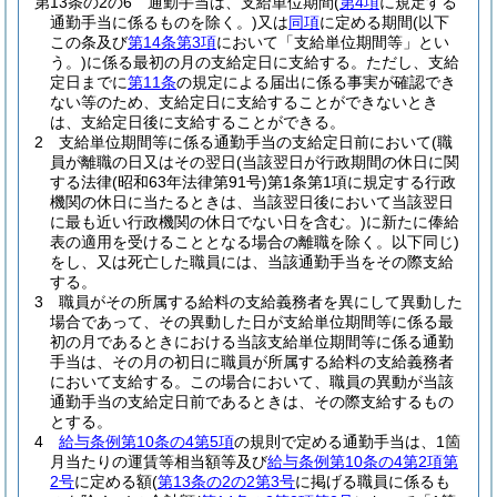
第13条の2の6
通勤手当は、支給単位期間
(
第4項
に規定する
通勤手当に係るものを除く。)
又は
同項
に定める期間
(以下
この条及び
第14条第3項
において「支給単位期間等」とい
う。)
に係る最初の月の支給定日に支給する。
ただし、支給
定日までに
第11条
の規定による届出に係る事実が確認でき
ない等のため、支給定日に支給することができないとき
は、支給定日後に支給することができる。
2
支給単位期間等に係る通勤手当の支給定日前において
(職
員が離職の日又はその翌日
(当該翌日が行政期間の休日に関
する法律
(昭和63年法律第91号)
第1条第1項に規定する行政
機関の休日に当たるときは、当該翌日後において当該翌日
に最も近い行政機関の休日でない日を含む。)
に新たに俸給
表の適用を受けることとなる場合の離職を除く。以下同じ)
をし、又は死亡した職員には、当該通勤手当をその際支給
する。
3
職員がその所属する給料の支給義務者を異にして異動した
場合であって、その異動した日が支給単位期間等に係る最
初の月であるときにおける当該支給単位期間等に係る通勤
手当は、その月の初日に職員が所属する給料の支給義務者
において支給する。
この場合において、職員の異動が当該
通勤手当の支給定日前であるときは、その際支給するもの
とする。
4
給与条例第10条の4第5項
の規則で定める通勤手当は、1箇
月当たりの運賃等相当額等及び
給与条例第10条の4第2項第
2号
に定める額
(
第13条の2の2第3号
に掲げる職員に係るも