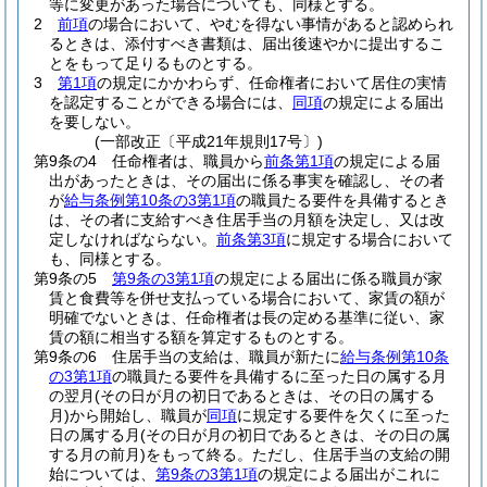
等に変更があった場合についても、同様とする。
2
前項
の場合において、やむを得ない事情があると認められ
るときは、添付すべき書類は、届出後速やかに提出するこ
とをもって足りるものとする。
3
第1項
の規定にかかわらず、任命権者において居住の実情
を認定することができる場合には、
同項
の規定による届出
を要しない。
(一部改正〔平成21年規則17号〕)
第9条の4
任命権者は、職員から
前条第1項
の規定による届
出があったときは、その届出に係る事実を確認し、その者
が
給与条例第10条の3第1項
の職員たる要件を具備するとき
は、その者に支給すべき住居手当の月額を決定し、又は改
定しなければならない。
前条第3項
に規定する場合において
も、同様とする。
第9条の5
第9条の3第1項
の規定による届出に係る職員が家
賃と食費等を併せ支払っている場合において、家賃の額が
明確でないときは、任命権者は長の定める基準に従い、家
賃の額に相当する額を算定するものとする。
第9条の6
住居手当の支給は、職員が新たに
給与条例第10条
の3第1項
の職員たる要件を具備するに至った日の属する月
の翌月
(その日が月の初日であるときは、その日の属する
月)
から開始し、職員が
同項
に規定する要件を欠くに至った
日の属する月
(その日が月の初日であるときは、その日の属
する月の前月)
をもって終る。
ただし、住居手当の支給の開
始については、
第9条の3第1項
の規定による届出がこれに