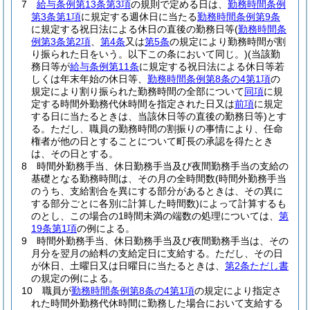
7
給与条例第13条第3項
の規則で定める日は、
勤務時間条例
第3条第1項
に規定する週休日に当たる
勤務時間条例第9条
に規定する祝日法による休日の直後の勤務日等
(
勤務時間条
例第3条第2項
、
第4条
又は
第5条
の規定により勤務時間が割
り振られた日をいう。以下この条において同じ。)
(当該勤
務日等が
給与条例第11条
に規定する祝日法による休日等若
しくは年末年始の休日等、
勤務時間条例第8条の4第1項
の
規定により割り振られた勤務時間の全部について
同項
に規
定する時間外勤務代休時間を指定された日又は
前項
に規定
する日に当たるときは、当該休日等の直後の勤務日等)
とす
る。
ただし、職員の勤務時間の割振りの事情により、任命
権者が他の日とすることについて町長の承認を得たとき
は、その日とする。
8
時間外勤務手当、休日勤務手当及び夜間勤務手当の支給の
基礎となる勤務時間は、その月の全時間数
(時間外勤務手当
のうち、支給割合を異にする部分があるときは、その異に
する部分ごとに各別に計算した時間数)
によって計算するも
のとし、この場合の1時間未満の端数の処理については、
第
19条第1項
の例による。
9
時間外勤務手当、休日勤務手当及び夜間勤務手当は、その
月分を翌月の給料の支給定日に支給する。
ただし、その日
が休日、土曜日又は日曜日に当たるときは、
第2条ただし書
の規定の例による。
10
職員が
勤務時間条例第8条の4第1項
の規定により指定さ
れた時間外勤務代休時間に勤務した場合において支給する