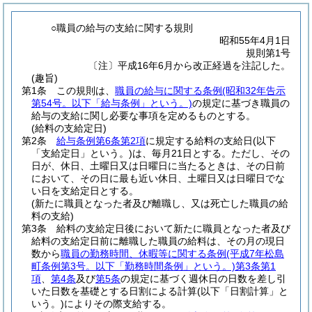
○職員の給与の支給に関する規則
昭和55年4月1日
規則第1号
〔注〕平成16年6月から改正経過を注記した。
(趣旨)
第1条
この規則は、
職員の給与に関する条例
(昭和32年告示
第54号。以下「給与条例」という。)
の規定に基づき職員の
給与の支給に関し必要な事項を定めるものとする。
(給料の支給定日)
第2条
給与条例第6条第2項
に規定する給料の支給日
(以下
「支給定日」という。)
は、毎月21日とする。
ただし、その
日が、休日、土曜日又は日曜日に当たるときは、その日前
において、その日に最も近い休日、土曜日又は日曜日でな
い日を支給定日とする。
(新たに職員となった者及び離職し、又は死亡した職員の給
料の支給)
第3条
給料の支給定日後において新たに職員となった者及び
給料の支給定日前に離職した職員の給料は、その月の現日
数から
職員の勤務時間、休暇等に関する条例
(平成7年松島
町条例第3号。以下「勤務時間条例」という。)
第3条第1
項
、
第4条
及び
第5条
の規定に基づく週休日の日数を差し引
いた日数を基礎とする日割による計算
(以下「日割計算」と
いう。)
によりその際支給する。