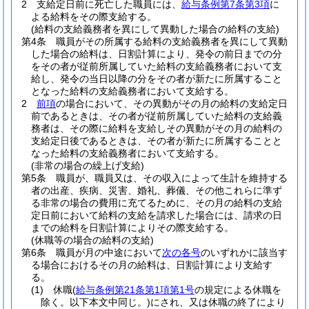
2
支給定日前に死亡した職員には、
給与条例第7条第3項
に
よる給料をその際支給する。
(給料の支給義務者を異にして異動した場合の給料の支給)
第4条
職員がその所属する給料の支給義務者を異にして異動
した場合の給料は、日割計算により、発令の前日までの分
をその者が従前所属していた給料の支給義務者において支
給し、発令の当日以降の分をその者が新たに所属すること
となった給料の支給義務者において支給する。
2
前項
の場合において、その異動がその月の給料の支給定日
前であるときは、その者が従前所属していた給料の支給義
務者は、その際に給料を支給しその異動がその月の給料の
支給定日後であるときは、その者が新たに所属することと
なった給料の支給義務者において支給する。
(非常の場合の繰上げ支給)
第5条
職員が、職員又は、その収入によって生計を維持する
者の出産、疾病、災害、婚礼、葬儀、その他これらに準ず
る非常の場合の費用に充てるために、その月の給料の支給
定日前において給料の支給を請求した場合には、請求の日
までの給料を日割計算によりその際支給する。
(休職等の場合の給料の支給)
第6条
職員が月の中途において
次の各号
のいずれかに該当す
る場合におけるその月の給料は、日割計算により支給す
る。
(1)
休職
(
給与条例第21条第1項第1号
の規定による休職を
除く。以下本文中同じ。)
にされ、又は休職の終了により