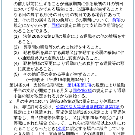
の前月以前に生ずることが当該期間に係る最初の月の初日
において明らかである場合には、当該事由が生ずることと
なる日の属する月
(その日が月の初日である場合にあって
は、その日の属する月の前月)
までの期間について、
前項
の
規定にかかわらず、
同項
の規定に準じて支給単位期間を定
めることができる。
(1)
法第28条の2第1項の規定による退職その他の離職をす
ること。
(2)
長期間の研修等のために旅行をすること。
(3)
勤務場所を異にする異動又は在勤する公署の移転に伴
い通勤経路又は通勤方法に変更があること。
(4)
勤務態様の変更により通勤のため負担する運賃等の額
に変更があること。
(5)
その他町長の定める事由が生ずること。
(一部改正〔平成19年規則34号〕)
第14条の4
支給単位期間は、
第14条第1項
の規定により通勤
手当の支給が開始される月又は
同条第2項
の規定により通勤
手当の額が改定される月から開始する。
2
月の中途において法第28条第2項の規定により休職にさ
れ、専従許可を受け、
公益的法人等派遣条例第2条第1項
の
規定により派遣され、育児休業法第2条の規定により育児休
業をし、自己啓発等休業をし、又は法第29条の規定により
停職にされた場合であって、これらの期間が2以上の月にわ
たることとなったとき
(
次項
に規定する場合に該当している
ときを除く。)
は、支給単位期間は、その後復職し、又は職