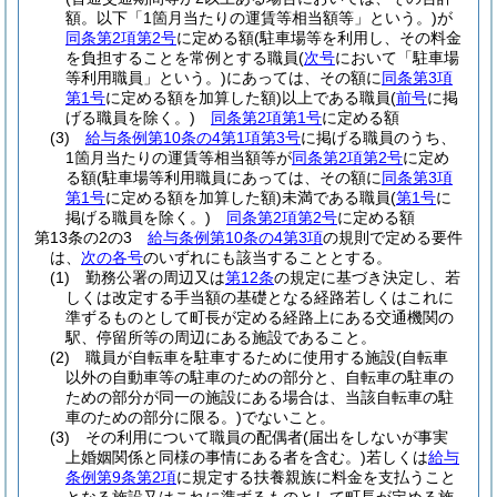
額。以下「1箇月当たりの運賃等相当額等」という。)
が
同条第2項第2号
に定める額
(駐車場等を利用し、その料金
を負担することを常例とする職員
(
次号
において「駐車場
等利用職員」という。)
にあっては、その額に
同条第3項
第1号
に定める額を加算した額)
以上である職員
(
前号
に掲
げる職員を除く。)
同条第2項第1号
に定める額
(3)
給与条例第10条の4第1項第3号
に掲げる職員のうち、
1箇月当たりの運賃等相当額等が
同条第2項第2号
に定め
る額
(駐車場等利用職員にあっては、その額に
同条第3項
第1号
に定める額を加算した額)
未満である職員
(
第1号
に
掲げる職員を除く。)
同条第2項第2号
に定める額
第13条の2の3
給与条例第10条の4第3項
の規則で定める要件
は、
次の各号
のいずれにも該当することとする。
(1)
勤務公署の周辺又は
第12条
の規定に基づき決定し、若
しくは改定する手当額の基礎となる経路若しくはこれに
準ずるものとして町長が定める経路上にある交通機関の
駅、停留所等の周辺にある施設であること。
(2)
職員が自転車を駐車するために使用する施設
(自転車
以外の自動車等の駐車のための部分と、自転車の駐車の
ための部分が同一の施設にある場合は、当該自転車の駐
車のための部分に限る。)
でないこと。
(3)
その利用について職員の配偶者
(届出をしないが事実
上婚姻関係と同様の事情にある者を含む。)
若しくは
給与
条例第9条第2項
に規定する扶養親族に料金を支払うこと