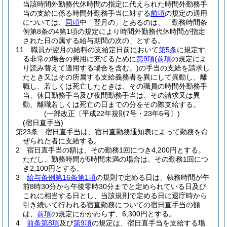
当該時間外勤務代休時間の指定に代えられた時間外勤務手
当の支給に係る時間外勤務手当に対する
前項
の規定の適用
については、
同項
中「翌月の」とあるのは、「勤務時間条
例第8条の4第1項の規定により時間外勤務代休時間が指定
された日の属する給与期間の次の」とする。
11
職員が翌月の給料の支給定日前において
第5条
に規定す
る非常の場合の費用に充てるために
第9項
(
前項
の規定によ
り読み替えて適用する場合を含む。)
の手当の支給を請求し
たとき又はその所属する支給義務者を異にして異動し、離
職し、若しくは死亡したときは、その職員の時間外勤務手
当、休日勤務手当及び夜間勤務手当は、その請求又は異
動、離職若しくは死亡の日までの分をその際支給する。
(一部改正〔平成22年規則7号・23年6号〕)
(宿日直手当)
第23条
宿日直手当は、宿日直勤務通知表によって勤務を命
ぜられた者に支給する。
2
宿日直手当の額は、その勤務1回につき4,200円とする。
ただし、勤務時間が5時間未満の場合は、その勤務1回につ
き2,100円とする。
3
給与条例第16条第1項
の規則で定める日は、執務時間が午
前8時30分から午後零時30分までと定められている日及び
これに相当する日とし、当該規則で定める日に退庁時から
引き続いて行われる宿直勤務についての宿日直手当の額
は、
前項
の規定にかかわらず、6,300円とする。
4
前条第8項
及び
第9項
の規定は、宿日直手当を支給する場