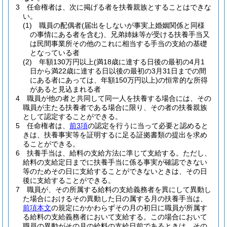
3
任命権者は、次に掲げる者を扶養親族とすることはできな
い。
(1)
職員の配偶者
(届出をしないが事実上婚姻関係と同様
の事情にある者を含む)
、兄弟姉妹等が受ける扶養手当又
は民間事業所その他のこれに相当する手当の支給の基礎
となっている者
(2)
年額130万円以上
(満18歳に達する日後の最初の4月1
日から満22歳に達する日以後の最初の3月31日までの間
にある者にあっては、年額150万円以上)
の恒常的な所得
があると見込まれる者
4
職員が他の者と共同して同一人を扶養する場合には、その
職員が主たる扶養者である場合に限り、その者の扶養親族
として認定することができる。
5
任命権者は、
前3項
の認定を行うに当って必要と認めると
きは、扶養事実等を証明するに足る証拠書類の提出を求め
ることができる。
6
扶養手当は、給料の支給方法に準じて支給する。
ただし、
給料の支給定日までに扶養手当に係る事実が確認できない
等のためその日に支給することができないときは、その日
後に支給することができる。
7
職員が、その所属する給料の支給義務者を異にして異動し
た場合におけるその異動した日の属する月の扶養手当は、
前項本文
の規定にかかわらずその月の初日に職員が所属す
る給料の支給義務者において支給する。
この場合において
職員の異動がその月の給料の支給日前であるときは、その