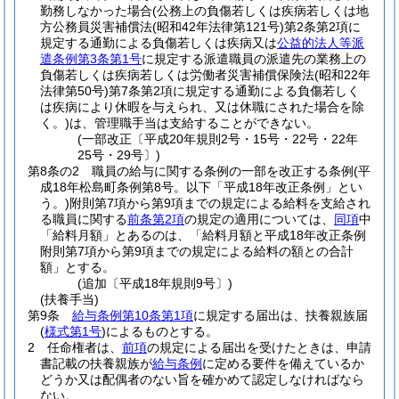
勤務しなかった場合
(公務上の負傷若しくは疾病若しくは地
方公務員災害補償法
(昭和42年法律第121号)
第2条第2項に
規定する通勤による負傷若しくは疾病又は
公益的法人等派
遣条例第3条第1号
に規定する派遣職員の派遣先の業務上の
負傷若しくは疾病若しくは労働者災害補償保険法
(昭和22年
法律第50号)
第7条第2項に規定する通勤による負傷若しく
は疾病により休暇を与えられ、又は休職にされた場合を除
く。)
は、管理職手当は支給することができない。
(一部改正〔平成20年規則2号・15号・22号・22年
25号・29号〕)
第8条の2
職員の給与に関する条例の一部を改正する条例
(平
成18年松島町条例第8号。以下「平成18年改正条例」とい
う。)
附則第7項から第9項までの規定による給料を支給され
る職員に関する
前条第2項
の規定の適用については、
同項
中
「給料月額」とあるのは、「給料月額と平成18年改正条例
附則第7項から第9項までの規定による給料の額との合計
額」とする。
(追加〔平成18年規則9号〕)
(扶養手当)
第9条
給与条例第10条第1項
に規定する届出は、扶養親族届
(
様式第1号
)
によるものとする。
2
任命権者は、
前項
の規定による届出を受けたときは、申請
書記載の扶養親族が
給与条例
に定める要件を備えているか
どうか又は配偶者のない旨を確かめて認定しなければなら
ない。