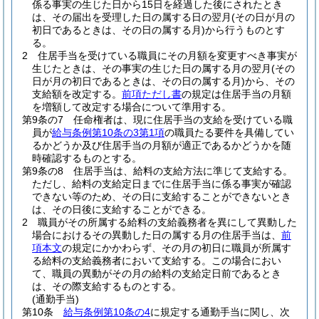
係る事実の生じた日から15日を経過した後にされたとき
は、その届出を受理した日の属する日の翌月
(その日が月の
初日であるときは、その日の属する月)
から行うものとす
る。
2
住居手当を受けている職員にその月額を変更すべき事実が
生じたときは、その事実の生じた日の属する月の翌月
(その
日が月の初日であるときは、その日の属する月)
から、その
支給額を改定する。
前項ただし書
の規定は住居手当の月額
を増額して改定する場合について準用する。
第9条の7
任命権者は、現に住居手当の支給を受けている職
員が
給与条例第10条の3第1項
の職員たる要件を具備してい
るかどうか及び住居手当の月額が適正であるかどうかを随
時確認するものとする。
第9条の8
住居手当は、給料の支給方法に準じて支給する。
ただし、給料の支給定日までに住居手当に係る事実が確認
できない等のため、その日に支給することができないとき
は、その日後に支給することができる。
2
職員がその所属する給料の支給義務者を異にして異動した
場合におけるその異動した日の属する月の住居手当は、
前
項本文
の規定にかかわらず、その月の初日に職員が所属す
る給料の支給義務者において支給する。
この場合におい
て、職員の異動がその月の給料の支給定日前であるとき
は、その際支給するものとする。
(通勤手当)
第10条
給与条例第10条の4
に規定する通勤手当に関し、次