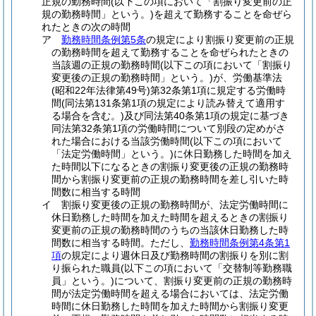
正規の勤務時間
(以下この項において「割振り変更前の正
規の勤務時間」という。)
を超えて勤務することを命ぜら
れたときの次の時間
ア
勤務時間条例第5条
の規定により割振り変更前の正規
の勤務時間を超えて勤務することを命ぜられたときの
当該週の正規の勤務時間
(以下この項において「割振り
変更後の正規の勤務時間」という。)
が、労働基準法
(昭和22年法律第49号)
第32条第1項に規定する労働時
間
(同法第131条第1項の規定により読み替えて適用す
る場合を含む。)
及び同法第40条第1項の規定に基づき
同法第32条第1項の労働時間について別段の定めがさ
れた場合における当該労働時間
(以下この項において
「法定労働時間」という。)
に休日勤務した時間を加え
た時間以下になるときの割振り変更後の正規の勤務時
間から割振り変更前の正規の勤務時間を差し引いた時
間数に相当する時間
イ
割振り変更後の正規の勤務時間が、法定労働時間に
休日勤務した時間を加えた時間を超えるときの割振り
変更前の正規の勤務時間のうちの当該休日勤務した時
間数に相当する時間。
ただし、
勤務時間条例第4条第1
項
の規定により週休日及び勤務時間の割振りを別に割
り振られた職員
(以下この項において「交替制等勤務職
員」という。)
について、割振り変更前の正規の勤務時
間が法定労働時間を超える場合においては、法定労働
時間に休日勤務した時間を加えた時間から割振り変更