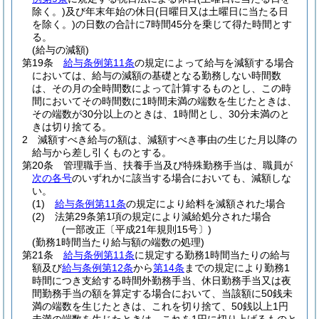
除く。)
及び年末年始の休日
(日曜日又は土曜日に当たる日
を除く。)
の日数の合計に7時間45分を乗じて得た時間とす
る。
(給与の減額)
第19条
給与条例第11条
の規定によって給与を減額する場合
においては、給与の減額の基礎となる勤務しない時間数
は、その月の全時間数によって計算するものとし、この時
間においてその時間数に1時間未満の端数を生じたときは、
その端数が30分以上のときは、1時間とし、30分未満のと
きは切り捨てる。
2
減額すべき給与の額は、減額すべき事由の生じた月以降の
給与から差し引くものとする。
第20条
管理職手当、扶養手当及び特殊勤務手当は、職員が
次の各号
のいずれかに該当する場合においても、減額しな
い。
(1)
給与条例第11条
の規定により給料を減額された場合
(2)
法第29条第1項の規定により減給処分された場合
(一部改正〔平成21年規則15号〕)
(勤務1時間当たり給与額の端数の処理)
第21条
給与条例第11条
に規定する勤務1時間当たりの給与
額及び
給与条例第12条
から
第14条
までの規定により勤務1
時間につき支給する時間外勤務手当、休日勤務手当又は夜
間勤務手当の額を算定する場合において、当該額に50銭未
満の端数を生じたときは、これを切り捨て、50銭以上1円