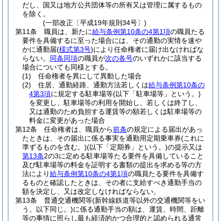
だし、国又は地方公共団体等の所有又は管理に属するもの
を除く。
(一部改正〔平成19年規則34号〕)
第11条
職員は、新たに
給与条例第10条の4第1項
の職員たる
要件を具備するに至った場合には、その通勤の実情を速や
かに通勤届
(
様式第3号
)
により任命権者に届け出なければな
らない。
同条同項
の職員が
次の各号
のいずれかに該当する
場合についても同様とする。
(1)
任命権者を異にして異動した場合
(2)
住居、通勤経路、通勤方法若しくは
給与条例第10条の
4第3項
に規定する駐車場等
(以下「駐車場等」という。)
を変更し、駐車場等の利用を開始し、若しくは終了し、
又は通勤のため負担する運賃等の額若しくは駐車場等の
料金に変更があった場合
第12条
任命権者は、職員から
前条
の規定による届出があっ
たときは、その届出に係る事実を通勤用定期乗車券
(これに
準ずるものを含む。)
(以下「定期券」という。)
の提示又は
第13条
2の3に定める駐車場等たる要件を具備していること
及び駐車場等の料金を証明する書類の提出を求める等の方
法により
給与条例第10条の4第1項
の職員たる要件を具備す
るものと確認したときは、その者に支給すべき通勤手当の
額を決定し、又は改定しなければならない。
第13条
普通交通機関等
(新幹線鉄道等以外の交通機関等をい
う。以下同じ。)
に係る通勤手当の額は、運賃、時間、距離
等の事情に照らし最も経済的かつ合理的と認められる通常