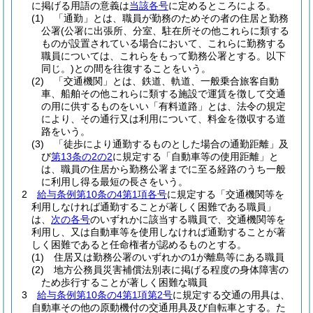
に掲げる用語の意義は
当該各号
に定めるところによる。
(1)
「通勤」とは、職員が勤務のためその者の住居と勤務
公署
(公署に出張所、分室、駐在所その他これらに類する
ものが設置されている場合において、これらに勤務する
職員については、これらをもって勤務公署とする。以下
同じ。)
との間を往復することをいう。
(2)
「交通機関」とは、鉄道、軌道、一般乗合旅客自動
車、船舶その他これらに類する施設で運賃を徴して交通
の用に供するものをいい「有料道路」とは、法令の規定
により、その通行又は利用について、料金を徴収する道
路をいう。
(3)
「徒歩により通勤するものとした場合の通勤距離」及
び
第13条の2の2
に規定する「自動車等の使用距離」と
は、職員の住居から勤務公署までに至る経路のうち一般
に利用し得る最短の長さをいう。
2
給与条例第10条の4第1項各号
に規定する「交通機関等を
利用しなければ通勤することが著しく困難である職員」
は、
次の各号
のいずれかに該当する職員で、交通機関等を
利用し、又は自動車等を使用しなければ通勤することが著
しく困難であると任命権者が認めるものとする。
(1)
住居又は勤務公署のいずれかの1が離島等にある職員
(2)
地方公務員災害補償法別表に掲げる程度の身体障害の
ため歩行することが著しく困難な職員
3
給与条例第10条の4第1項第2号
に規定する交通の用具は、
自動車その他の原動機付の交通用具及び自転車とする。
た