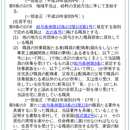
(一部改正〔平成18年規則9号〕)
第9条の2の5
地域手当は、給料の支給方法に準じて支給す
る。
(一部改正〔平成18年規則9号〕)
(住居手当)
第9条の2の6
給与条例第10条の3第1項第1号
に規定する規則
で定める職員は、
次の各号
に掲げる職員とする。
(1)
他の地方公共団体から貸与された職員宿舎に居住して
いる職員
(2)
職員の扶養親族たる者
(職員の配偶者
(届出をしないが
事実上婚姻関係と同様の事情にある者を含む。以下この
号において同じ。)
で他に生計の途がなく主として当該職
員の扶養を受けているもの及び
給与条例第9条
に規定する
扶養親族をいう。以下この号において同じ。)
が所有する
住宅及び職員の配偶者、父母又は配偶者の父母で職員の
扶養親族たる者以外のものが所有し、又は借り受け、居
住している住宅並びに町長
(以下「長」という。)
がこれ
らに準ずると認める住宅の全部又は一部を借り受けて、
当該住宅に居住している職員
(一部改正〔平成21年規則15号・17号〕)
第9条の3
新たに
給与条例第10条の3第1項
の職員たる要件を
具備するに至った職員は、当該要件を具備していることを
証明する書類を添付して、住居届
(
様式第2号
)
により、その
居住の実情を速やかに、任命権者に届け出なければならな
い。
住居手当を受けている職員の居住する住宅、家賃の額