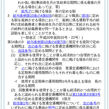
れか低い額
(事由発生月が支給単位期間に係る最後の月
である場合にあっては、零)
イ
前号ア
に掲げる場合 長の定める額
3
給与条例第10条の4第6項
の規定により職員に
前項
に定め
る額を返納させる場合において、返納に係る通勤手当の給
料の支給義務者と事由発生月の翌月以降に支給される給与
の給料の支給義務者が同一であるときは、当該給与から当
該額を差し引くことができる。
(一部改正〔平成20年規則15号・22号〕)
第14条の3
給与条例第10条の4第7項
に規定する規則で定め
る期間は、
次の各号
に掲げる普通交通機関等の区分に応
じ、
当該各号
に定める期間とする。
(1)
定期券を使用することが最も経済的かつ合理的である
と認められる普通交通機関等 次に掲げる場合の区分に
応じ、それぞれ次に定める期間
ア
イ
に掲げる場合以外の場合 普通交通機関等におけ
る定期券の通用期間のうちそれぞれ最も長いものに相
当する期間
イ
使用する定期券の通用期間が6月を超える場合 長の
定める期間
(2)
回数乗車券を使用することが最も経済的かつ合理的で
あると認められる普通交通機関等又は
第13条第3項第3号
の長の定める普通交通機関等 1箇月
2
前項第1号
に掲げる普通交通機関等について、
次の各号
の
いずれかに掲げる事由が
同号
に定める期間に係る最後の月