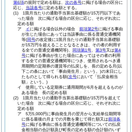
第6項
の規則で定める額は、
次の各号
に掲げる場合の区分に
応じ、
当該各号
に定める額とする。
(1)
1箇月当たりの通勤手当算出基礎額が15万円以下であ
った場合 次に掲げる場合の区分に応じ、それぞれ次に
定める額
ア
イ
に掲げる場合以外の場合
前項第2号
に掲げる事由
が生じた場合にあっては当該事由に係る普通交通機関
等
(
同号
の改定後に1箇月当たりの通勤手当算出基礎額
が15万円を超えることとなるときは、その者の利用す
る全ての普通交通機関等)
、
同項第1号
、
第3号
又は
第4
号
に掲げる事由が生じた場合にあってはその者の利用
する全ての普通交通機関等につき、使用されるべき通
用期間の定期券の運賃等の払戻しを、長の定める月
(以
下この条において「事由発生月」という。)
の末日にし
たものとして得られる額
(
次号
において「払戻金相当
額」という。)
イ
使用している定期券に通用期間が6月を超えるものが
ある場合 長の定める額
(2)
1箇月当たりの通勤手当算出基礎額が15万円を超えて
いた場合 次に掲げる場合の区分に応じ、それぞれ次に
定める額
ア
5万5,000円に事由発生月の翌月から支給単位期間等
に係る最後の月までの月数を乗じて得た額又は
前項各
号
に掲げる事由に係る普通交通機関等についての払戻
金相当額の合計額及び町長の定める額の合計額のいず