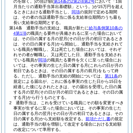
のを除く。)
の合計額
(
第14条の2第2項第2号
において「1箇
月当たりの通勤手当算出基礎額」という。)
が15万円を超え
るときにおける通勤手当とし、
同項
の規則で定める期間
は、その者の当該通勤手当に係る支給単位期間のうち最も
長い支給単位期間とする。
第14条
通勤手当の支給は、職員が新たに
給与条例第10条の
4第1項
の職員たる要件が具備されるに至った場合において
は、その日の属する月の翌月
(その日が月の初日であるとき
は、その日の属する月)
から開始し、通勤手当を支給されて
いる職員が離職し、又は死亡した場合においては、それぞ
れその者が離職し、又は死亡した日、通勤手当を支給され
ている職員が
同項
の職員たる要件を欠くに至った場合にお
いては、その事実の生じた日の属する月
(これらの日が月の
初日であるときは、その日の属する月の前月)
をもって終
る。
ただし、通勤手当の支給の開始については、
第11条
の
規定による届出が、これに係る事実の生じた日から15日を
経過した後になされたときは、その届出を受理した日の属
する月の翌月
(その日が月の初日であるときは、その日の属
する月)
から行うものとする。
2
通勤手当は、これを受けている職員にその額を変更すべき
事実が生ずるに至った場合においては、その事実の生じた
日の属する月の翌月
(その日が月の初日であるときは、その
日の属する月)
から支給額を改定する。
前項ただし書
の規定
は、通勤手当の額を増額して改定する場合における支給額
の改定について準用する。