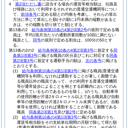
4
第2項ただし書
に該当する場合の運賃等相当額は、往路及
び帰路において利用するそれぞれの普通交通機関等につい
て、
前項各号
に定める額との均衡を考慮し、それらの算出
方法に準じて算出した額
(その額に1円未満の端数があると
きは、その端数を切り捨てた額)
とする。
第13条の2
給与条例第10条の4第2項第2号
の規則で定める職
員は、平均1箇月当たりの通勤所要回数が10回に満たない
職員とし、
同号
の規則で定める割合は、100分の50とす
る。
第13条の2の2
給与条例第10条の4第2項第3号
に規定する
同
条第1項第3号
に掲げる職員の区分及びこれに対応する
同条
第2項第3号
に規定する通勤手当の額は、
次の各号
に掲げる
とおりとする。
(1)
給与条例第10条の4第1項第3号
に掲げる職員
(普通交通
機関等を利用しなければ通勤することが著しく困難であ
る職員以外の職員であって、その利用する普通交通機関
等が通常徒歩によることを例とする距離内においてのみ
利用しているものであるものを除く。)
のうち、自動車等
の使用距離が片道2キロメートル以上である職員及び自動
車等の使用距離が片道2キロメートル未満であるが、自動
車等を使用しなければ通勤することが著しく困難である
職員
同条第2項第1号
及び
第2号
に定める額
(2)
給与条例第10条の4第1項第3号
に掲げる職員のうち、
運賃等相当額をその支給単位期間の月額で除して得た額
(普通交通期間等が2以上ある場合においては、その合計