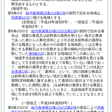
際支給するものとする。
(地域手当)
第9条の2
給与条例第10条の2第1項
の規則で定める地域は、
別表第1の2
に掲げる地域とする。
(全部改正〔平成18年規則9号〕、一部改正〔平成20
年規則2号〕)
第9条の2の2
給与条例第10条の2の2第1項
の規則で定める場
合は、国家公務員又は給料表の適用を受けない地方公務員
であった者から人事交流等により引き続き給料表の適用を
受ける職員となった者がその在勤する地域若しくは公署を
異にする異動又はその在勤する公署の移転の日の前日に在
勤していた
第9条の2
に規定する地域
(以下この条において
「地域手当支給地域」という。)
に給料表の適用を受ける職
員として引き続き6箇月を超えて在勤していない場合であっ
て、給料表の適用を受けることとなった日
(以下この項及び
次条第1項
において「適用日」という。)
前の国家公務員又
は給料表の適用を受けない地方公務員として勤務していた
期間
(常時勤務に服する者として適用日の前日まで引き続き
勤務していた期間に限る。)
を給料表の適用を受ける職員と
して勤務していたものとしたときに、当該地域手当支給地
域に引き続き6箇月を超えて在勤していたこととなるときと
する。
(一部改正〔平成18年規則9号〕)
第9条の2の3
給与条例第10条の2の2第2項
の規定により
同条