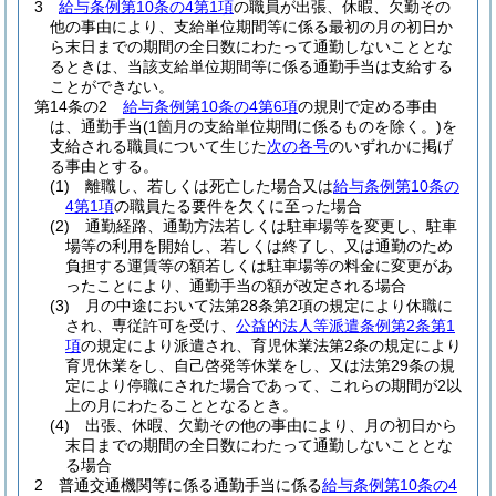
3
給与条例第10条の4第1項
の職員が出張、休暇、欠勤その
他の事由により、支給単位期間等に係る最初の月の初日か
ら末日までの期間の全日数にわたって通勤しないこととな
るときは、当該支給単位期間等に係る通勤手当は支給する
ことができない。
第14条の2
給与条例第10条の4第6項
の規則で定める事由
は、通勤手当
(1箇月の支給単位期間に係るものを除く。)
を
支給される職員について生じた
次の各号
のいずれかに掲げ
る事由とする。
(1)
離職し、若しくは死亡した場合又は
給与条例第10条の
4第1項
の職員たる要件を欠くに至った場合
(2)
通勤経路、通勤方法若しくは駐車場等を変更し、駐車
場等の利用を開始し、若しくは終了し、又は通勤のため
負担する運賃等の額若しくは駐車場等の料金に変更があ
ったことにより、通勤手当の額が改定される場合
(3)
月の中途において法第28条第2項の規定により休職に
され、専従許可を受け、
公益的法人等派遣条例第2条第1
項
の規定により派遣され、育児休業法第2条の規定により
育児休業をし、自己啓発等休業をし、又は法第29条の規
定により停職にされた場合であって、これらの期間が2以
上の月にわたることとなるとき。
(4)
出張、休暇、欠勤その他の事由により、月の初日から
末日までの期間の全日数にわたって通勤しないこととな
る場合
2
普通交通機関等に係る通勤手当に係る
給与条例第10条の4