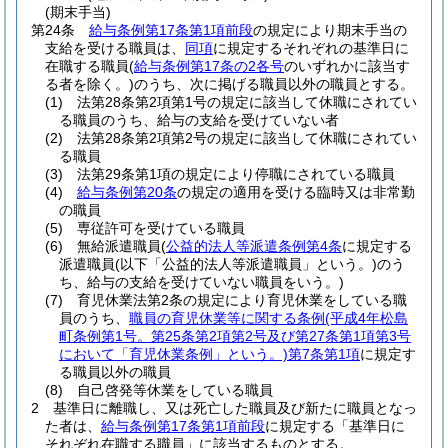
(期末手当)
第24条
給与条例第17条第1項前段
の規定により期末手当の
支給を受ける職員は、
同項
に規定するそれぞれの基準日に
在職する職員
(
給与条例第17条の2各号
のいずれかに該当す
る者を除く。)
のうち、次に掲げる職員以外の職員とする。
(1)
法第28条第2項第1号の規定に該当して休職にされてい
る職員のうち、給与の支給を受けていない者
(2)
法第28条第2項第2号の規定に該当して休職にされてい
る職員
(3)
法第29条第1項の規定により停職にされている職員
(4)
給与条例第20条
の規定の適用を受ける臨時又は非常勤
の職員
(5)
専従許可を受けている職員
(6)
無給派遣職員
(
公益的法人等派遣条例第4条
に規定する
派遣職員
(以下「公益的法人等派遣職員」という。)
のう
ち、給与の支給を受けていない職員をいう。)
(7)
育児休業法第2条の規定により育児休業をしている職
員のうち、
職員の育児休業等に関する条例
(平成4年松島
町条例第1号。第25条第2項第2号及び第27条第1項第3号
において「育児休業条例」という。)
第7条第1項
に規定す
る職員以外の職員
(8)
自己啓発等休業をしている職員
2
基準日に離職し、又は死亡した職員及び新たに職員となっ
た者は、
給与条例第17条第1項前段
に規定する「基準日に
それぞれ在職する職員」に該当するものとする。