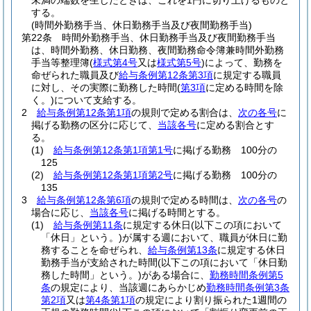
未満の端数を生じたときは、これを1円に切り上げるものと
する。
(時間外勤務手当、休日勤務手当及び夜間勤務手当)
第22条
時間外勤務手当、休日勤務手当及び夜間勤務手当
は、時間外勤務、休日勤務、夜間勤務命令簿兼時間外勤務
手当等整理簿
(
様式第4号
又は
様式第5号
)
によって、勤務を
命ぜられた職員及び
給与条例第12条第3項
に規定する職員
に対し、その実際に勤務した時間
(
第3項
に定める時間を除
く。)
について支給する。
2
給与条例第12条第1項
の規則で定める割合は、
次の各号
に
掲げる勤務の区分に応じて、
当該各号
に定める割合とす
る。
(1)
給与条例第12条第1項第1号
に掲げる勤務 100分の
125
(2)
給与条例第12条第1項第2号
に掲げる勤務 100分の
135
3
給与条例第12条第6項
の規則で定める時間は、
次の各号
の
場合に応じ、
当該各号
に掲げる時間とする。
(1)
給与条例第11条
に規定する休日
(以下この項において
「休日」という。)
が属する週において、職員が休日に勤
務することを命ぜられ、
給与条例第13条
に規定する休日
勤務手当が支給された時間
(以下この項において「休日勤
務した時間」という。)
がある場合に、
勤務時間条例第5
条
の規定により、当該週にあらかじめ
勤務時間条例第3条
第2項
又は
第4条第1項
の規定により割り振られた1週間の