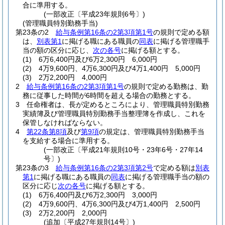
合に準用する。
(一部改正〔平成23年規則6号〕)
(管理職員特別勤務手当)
第23条の2
給与条例第16条の2第3項第1号
の規則で定める額
は、
別表第1
に掲げる職にある職員の
同表
に掲げる管理職手
当の額の区分に応じ、
次の各号
に掲げる額とする。
(1)
6万6,400円及び6万2,300円 6,000円
(2)
4万9,600円、4万6,300円及び4万1,400円 5,000円
(3)
2万2,200円 4,000円
2
給与条例第16条の2第3項第1号
の規則で定める勤務は、勤
務に従事した時間が6時間を超える場合の勤務とする。
3
任命権者は、長が定めるところにより、管理職員特別勤務
実績簿及び管理職員特別勤務手当整理簿を作成し、これを
保管しなければならない。
4
第22条第8項
及び
第9項
の規定は、管理職員特別勤務手当
を支給する場合に準用する。
(一部改正〔平成21年規則10号・23年6号・27年14
号〕)
第23条の3
給与条例第16条の2第3項第2号
で定める額は
別表
第1
に掲げる職にある職員の
同表
に掲げる管理職手当の額の
区分に応じ
次の各号
に掲げる額とする。
(1)
6万6,400円及び6万2,300円 3,000円
(2)
4万9,600円、4万6,300円及び4万1,400円 2,500円
(3)
2万2,200円 2,000円
(追加〔平成27年規則14号〕)