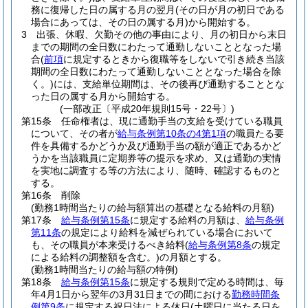
務に復帰した日の属する月の翌月
(その日が月の初日である
場合にあっては、その日の属する月)
から開始する。
3
出張、休暇、欠勤その他の事由により、月の初日から末日
までの期間の全日数にわたって通勤しないこととなった場
合
(
前項
に規定するときから復職等をしないで引き続き当該
期間の全日数にわたって通勤しないこととなった場合を除
く。)
には、支給単位期間は、その後再び通勤することとな
った日の属する月から開始する。
(一部改正〔平成20年規則15号・22号〕)
第15条
任命権者は、現に通勤手当の支給を受けている職員
について、その者が
給与条例第10条の4第1項
の職員たる要
件を具備するかどうか及び通勤手当の額が適正であるかど
うかを当該職員に定期券等の提示を求め、又は通勤の実情
を実地に調査する等の方法により、随時、確認するものと
する。
第16条
削除
(勤務1時間当たりの給与額算出の基礎となる給料の月額)
第17条
給与条例第15条
に規定する給料の月額は、
給与条例
第11条
の規定により給料を減ぜられている場合において
も、その職員が本来受けるべき給料
(
給与条例第8条
の規定
による給料の調整額を含む。)
の月額とする。
(勤務1時間当たりの給与額の特例)
第18条
給与条例第15条
に規定する規則で定める時間は、毎
年4月1日から翌年の3月31日までの間における
勤務時間条
例第9条
に規定する祝日法による休日
(土曜日に当たる日を