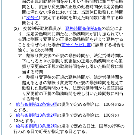
前の正規の勤務時間を差し引いた時間数に相当する時
間とし、割振り変更前の正規の勤務時間が法定労働時
間に満たない場合においては、当該休日勤務した時間
に
次号イ
に規定する時間を加えた時間数に相当する時
間とする。
(2)
交替制等勤務職員が、
勤務時間条例第5条
の規定によ
り、法定労働時間に満たない勤務時間が割り振られてい
る週に割振り変更前の正規の勤務時間を超えて勤務する
ことを命ぜられた場合
(
前号イただし書
に該当する場合を
除く。)
の次の時間
ア
割振り変更後の正規の勤務時間が、法定労働時間以
下になるときの割振り変更後の正規の勤務時間から割
振り変更前の正規の勤務時間を差し引いた時間数に相
当する時間
イ
割振り変更後の正規の勤務時間が、法定労働時間を
超えるときの割振り変更前の正規の勤務時間を超えて
勤務した勤務時間のうち、法定労働時間から当該割振
り変更前の正規の勤務時間を差し引いた時間数に相当
する時間
4
給与条例第12条第6項
の規則で定める割合は、100分の25
とする。
5
給与条例第13条第2項
の規則で定める割合は、100分の
135とする。
6
給与条例第13条第2項
の規則で定める日は、国等の行事の
行われる日で町長が指定する日とする。