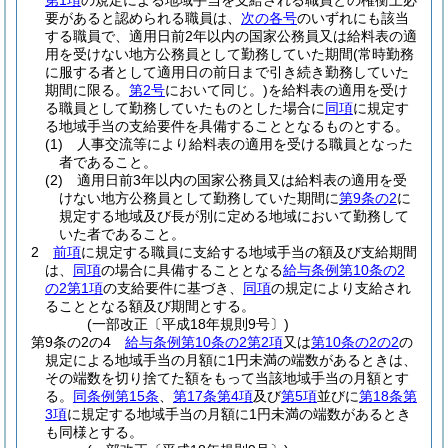
第1項
の規定による地域手当を支給される職員との権衡上必
要があると認められる職員は、
次の各号
のいずれにも該当
する職員で、適用日前2年以内の国家公務員又は給料表の適
用を受けない地方公務員として勤務していた期間
(常時勤務
に服する者として適用日の前日まで引き続き勤務していた
期間に限る。
第2号
において同じ。)
を給料表の適用を受け
る職員として勤務していたものとした場合に
同項
に規定す
る地域手当の支給要件を具備することとなるものとする。
(1)
人事交流等により給料表の適用を受ける職員となった
者であること。
(2)
適用日前3年以内の国家公務員又は給料表の適用を受
けない地方公務員として勤務していた期間に
第9条の2
に
規定する地域及び長が別に定める地域において勤務して
いた者であること。
2
前項
に規定する職員に支給する地域手当の額及び支給期間
は、
同項
の場合に具備することとなる
給与条例第10条の2
の2第1項
の支給要件に基づき、
同項
の規定により支給され
ることとなる額及び期間とする。
(一部改正〔平成18年規則9号〕)
第9条の2の4
給与条例第10条の2第2項
又は
第10条の2の2
の
規定による地域手当の月額に1円未満の端数があるときは、
その端数を切り捨てた額をもって当該地域手当の月額とす
る。
同条例第15条
、
第17条第4項
及び
第5項
並びに
第18条第
3項
に規定する地域手当の月額に1円未満の端数があるとき
も同様とする。