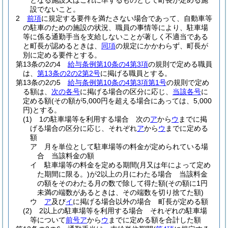
となる施設又はこれに準ずるものとして町長が定める施
設でないこと。
2
前項
に規定する要件を満たさない場合であって、自動車等
の駐車のための施設の状況、職員の事情等により、駐車場
等に係る通勤手当を支給しないことが著しく不適当である
と町長が認めるときは、
同項
の規定にかかわらず、町長が
別に定める要件とする。
第13条の2の4
給与条例第10条の4第3項
の規則で定める職員
は、
第13条の2の2第2号
に掲げる職員とする。
第13条の2の5
給与条例第10条の4第3項第1号
の規則で定め
る額は、
次の各号
に掲げる場合の区分に応じ、
当該各号
に
定める額
(その額が5,000円を超える場合にあっては、5,000
円)
とする。
(1)
1の駐車場等を利用する場合 次の
ア
から
ウ
までに掲
げる場合の区分に応じ、それぞれ
ア
から
ウ
までに定める
額
ア
月を単位として駐車場等の料金が定められている場
合 当該料金の額
イ
駐車場等の料金を定める期間
(月又は年によって定め
た期間に限る。)
が2以上の月にわたる場合 当該料金
の額をそのわたる月の数で除して得た額
(その額に1円
未満の端数があるときは、その端数を切り捨てた額)
ウ
ア
及び
イ
に掲げる場合以外の場合 町長が定める額
(2)
2以上の駐車場等を利用する場合 それぞれの駐車場
等について
前号ア
から
ウ
までに定める額を合計した額