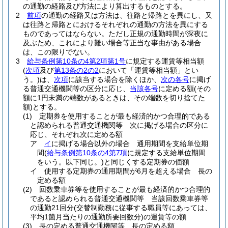
の通勤の経路及び方法により算出するものとする。
2
前項
の通勤の経路又は方法は、往路と帰路とを異にし、又
は往路と帰路とにおけるそれぞれの通勤の方法を異にする
ものであってはならない。
ただし正規の通勤時間が深夜に
及ぶため、これにより難い場合等正当な事由がある場合
は、この限りでない。
3
給与条例第10条の4第2項第1号
に規定する運賃等相当額
(
次項
及び
第13条の2の2
において「運賃等相当額」とい
う。)
は、
次項
に該当する場合を除くほか、
次の各号
に掲げ
る普通交通機関等の区分に応じ、
当該各号
に定める額
(その
額に1円未満の端数があるときは、その端数を切り捨てた
額)
とする。
(1)
定期券を使用することが最も経済的かつ合理的である
と認められる普通交通機関等 次に掲げる場合の区分に
応じ、それぞれ次に定める額
ア
イ
に掲げる場合以外の場合 通用期間を支給単位期
間
(
給与条例第10条の4第7項
に規定する支給単位期間
をいう。以下同じ。)
と同じくする定期券の価額
イ
使用する定期券の通用期間が6月を超える場合 長の
定める額
(2)
回数乗車券等を使用することが最も経済的かつ合理的
であると認められる普通交通機関等 当該回数乗車券等
の通勤21回分
(交替制勤務に従事する職員等にあっては、
平均1箇月当たりの通勤所要回数分)
の運賃等の額
(3)
長の定める普通交通機関等 長の定める額