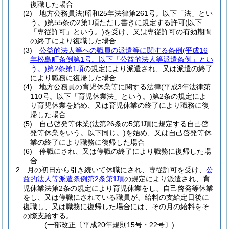
復職した場合
(2)
地方公務員法
(昭和25年法律第261号。以下「法」とい
う。)
第55条の2第1項ただし書きに規定する許可
(以下
「専従許可」という。)
を受け、又は専従許可の有効期間
の終了により復職した場合
(3)
公益的法人等への職員の派遣等に関する条例
(平成16
年松島町条例第1号。以下「公益的法人等派遣条例」とい
う。)
第2条第1項
の規定により派遣され、又は派遣の終了
により職務に復帰した場合
(4)
地方公務員の育児休業等に関する法律
(平成3年法律第
110号。以下「育児休業法」という。)
第2条の規定によ
り育児休業を始め、又は育児休業の終了により職務に復
帰した場合
(5)
自己啓発等休業
(法第26条の5第1項に規定する自己啓
発等休業をいう。以下同じ。)
を始め、又は自己啓発等休
業の終了により職務に復帰した場合
(6)
停職にされ、又は停職の終了により職務に復帰した場
合
2
月の初日から引き続いて休職にされ、専従許可を受け、
公
益的法人等派遣条例第2条第1項
の規定により派遣され、育
児休業法第2条の規定により育児休業をし、自己啓発等休業
をし、又は停職にされている職員が、給料の支給定日後に
復職し、又は職務に復帰した場合には、その月の給料をそ
の際支給する。
(一部改正〔平成20年規則15号・22号〕)