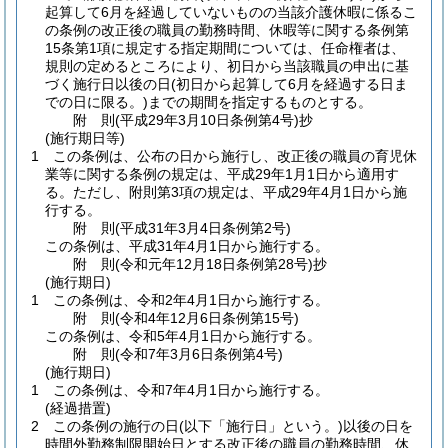
起算して6月を経過していないものの当該介護休暇に係るこ
の条例の改正後の職員の勤務時間、休暇等に関する条例第
15条第1項に規定する指定期間については、任命権者は、
規則の定めるところにより、初日から当該職員の申出に基
づく施行日以後の日
(初日から起算して6月を経過する日ま
での日に限る。)
までの期間を指定するものとする。
附
則
(平成29年3月10日
条例第4号)
抄
(施行期日等)
1
この条例は、公布の日から施行し、改正後の職員の育児休
業等に関する条例の規定は、平成29年1月1日から適用す
る。
ただし、附則第3項の規定は、平成29年4月1日から施
行する。
附
則
(平成31年3月4日
条例第2号)
この条例は、平成31年4月1日から施行する。
附
則
(令和元年12月18日
条例第28号)
抄
(施行期日)
1
この条例は、令和2年4月1日から施行する。
附
則
(令和4年12月6日
条例第15号)
この条例は、令和5年4月1日から施行する。
附
則
(令和7年3月6日
条例第4号)
(施行期日)
1
この条例は、令和7年4月1日から施行する。
(経過措置)
2
この条例の施行の日
(以下「施行日」という。)
以後の日を
時間外勤務制限開始日とする改正後の職員の勤務時間、休