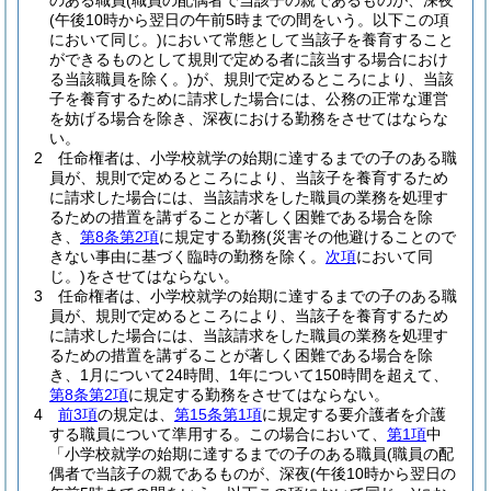
のある職員
(職員の配偶者で当該子の親であるものが、深夜
(午後10時から翌日の午前5時までの間をいう。以下この項
において同じ。)
において常態として当該子を養育すること
ができるものとして規則で定める者に該当する場合におけ
る当該職員を除く。)
が、規則で定めるところにより、当該
子を養育するために請求した場合には、公務の正常な運営
を妨げる場合を除き、深夜における勤務をさせてはならな
い。
2
任命権者は、小学校就学の始期に達するまでの子のある職
員が、規則で定めるところにより、当該子を養育するため
に請求した場合には、当該請求をした職員の業務を処理す
るための措置を講ずることが著しく困難である場合を除
き、
第8条第2項
に規定する勤務
(災害その他避けることので
きない事由に基づく臨時の勤務を除く。
次項
において同
じ。)
をさせてはならない。
3
任命権者は、小学校就学の始期に達するまでの子のある職
員が、規則で定めるところにより、当該子を養育するため
に請求した場合には、当該請求をした職員の業務を処理す
るための措置を講ずることが著しく困難である場合を除
き、1月について24時間、1年について150時間を超えて、
第8条第2項
に規定する勤務をさせてはならない。
4
前3項
の規定は、
第15条第1項
に規定する要介護者を介護
する職員について準用する。
この場合において、
第1項
中
「小学校就学の始期に達するまでの子のある職員
(職員の配
偶者で当該子の親であるものが、深夜
(午後10時から翌日の