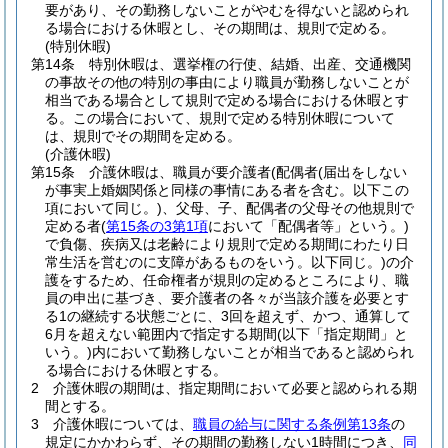
要があり、その勤務しないことがやむを得ないと認められ
る場合における休暇とし、その期間は、規則で定める。
(特別休暇)
第14条
特別休暇は、選挙権の行使、結婚、出産、交通機関
の事故その他の特別の事由により職員が勤務しないことが
相当である場合として規則で定める場合における休暇とす
る。
この場合において、規則で定める特別休暇について
は、規則でその期間を定める。
(介護休暇)
第15条
介護休暇は、職員が要介護者
(配偶者
(届出をしない
が事実上婚姻関係と同様の事情にある者を含む。以下この
項において同じ。)
、父母、子、配偶者の父母その他規則で
定める者
(
第15条の3第1項
において「配偶者等」という。)
で負傷、疾病又は老齢により規則で定める期間にわたり日
常生活を営むのに支障があるものをいう。以下同じ。)
の介
護をするため、任命権者が規則の定めるところにより、職
員の申出に基づき、要介護者の各々が当該介護を必要とす
る1の継続する状態ごとに、3回を超えず、かつ、通算して
6月を超えない範囲内で指定する期間
(以下「指定期間」と
いう。)
内において勤務しないことが相当であると認められ
る場合における休暇とする。
2
介護休暇の期間は、指定期間において必要と認められる期
間とする。
3
介護休暇については、
職員の給与に関する条例第13条
の
規定にかかわらず、その期間の勤務しない1時間につき、
同