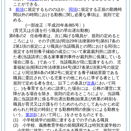
ことができる。
3
前項
に規定するもののほか、
同項
に規定する正規の勤務時
間以外の時間における勤務に関し必要な事項は、規則で定
める。
(一部改正〔平成20年条例5号〕)
(育児又は介護を行う職員の早出遅出勤務)
第8条の2
任命権者は、次に掲げる職員が、規則の定めると
ころにより、その子
(民法
(明治29年法律第89号)
第817条の
2第1項の規定により職員が当該職員との間における同項に
規定する特別養子縁組の成立について家庭裁判所に請求し
た者
(当該請求に係る家事審判事件が裁判所に係属している
場合に限る。)
であって、当該職員が現に監護するもの、児
童福祉法
(昭和22年法律第164号)
第27条第1項第3号の規定
により同法第6条の4第2号に規定する養子縁組里親である
職員に委託されている児童その他これらに準ずる者として
規則で定める者を含む。以下この条及び
次条
において同
じ。)
を養育するために請求した場合には、公務の運営に支
障がある場合を除き、規則の定めるところにより、当該職
員に当該請求に係る早出遅出勤務
(始業及び終業の時刻を、
職員が育児又は介護を行うためのものとしてあらかじめ定
められた特定の時刻とする勤務時間の割振りによる勤務を
いう。
第3項
において同じ。)
をさせるものとする。
(1)
小学校就学の始期に達するまでの子のある職員
(2)
小学校、義務教育学校の前期課程又は特別支援学校の
小学部に就学している子のある職員であって、規則で定