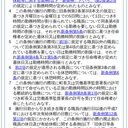
休暇等に関する条例
(以下「新条例」という。)
第2条第2項
の規定により勤務時間が定められたものとみなす。
4
この条例の施行の際現に旧条例第2条第3項本文の規定に
基づき月曜日から金曜日までの5日間において1日につき8
時間の勤務時間が割り振られている職員について同条第4項
の規定に基づき定められている勤務を要しない日又は勤務
時間の割振りは、それぞれ
新条例第5条
の規定に基づき任命
権者が定めた週休日又は勤務時間の割振りとみなす。
5
この条例の施行の際現に
前項
に規定する職員以外の職員に
ついて旧条例第2条第3項又は第4項の規定に基づき定めら
れている勤務を要しない日は勤務時間の割振りは、それぞ
れ
新条例第4条
又は
第5条
の規定に基づき任命権者が定めた
週休日又は勤務時間の割振りとみなす。
6
前2項
の規定が適用される職員について旧条例第3条の規
定に基づき定められている休憩時間については、
新条例第6
条
の規定に基づく休憩時間とみなす。
7
この条例の施行の際現に町長又は労働基準監督署長の許可
を受けて命ぜられている正規の勤務時間以外の時間におけ
る断続的な勤務については、
新条例第8条第1項
の規定に基
づき町長又は労働基準監督署長の許可を受けて任命権者が
命じたものとみなす。
8
施行日前から引き続き在職する職員の施行日以後の平成7
年における年次有給休暇の日数については、
新条例第12条
第1項
の規定にかかわらず、この条例の施行の際の廃止前の
職員の休日及び有給休暇に関する条例
(以下「旧休日等条