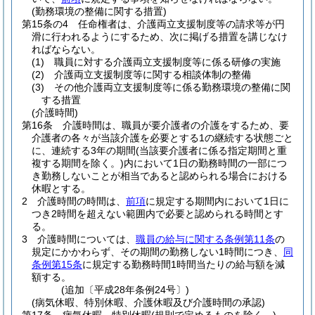
(勤務環境の整備に関する措置)
第15条の4
任命権者は、介護両立支援制度等の請求等が円
滑に行われるようにするため、次に掲げる措置を講じなけ
ればならない。
(1)
職員に対する介護両立支援制度等に係る研修の実施
(2)
介護両立支援制度等に関する相談体制の整備
(3)
その他介護両立支援制度等に係る勤務環境の整備に関
する措置
(介護時間)
第16条
介護時間は、職員が要介護者の介護をするため、要
介護者の各々が当該介護を必要とする1の継続する状態ごと
に、連続する3年の期間
(当該要介護者に係る指定期間と重
複する期間を除く。)
内において1日の勤務時間の一部につ
き勤務しないことが相当であると認められる場合における
休暇とする。
2
介護時間の時間は、
前項
に規定する期間内において1日に
つき2時間を超えない範囲内で必要と認められる時間とす
る。
3
介護時間については、
職員の給与に関する条例第11条
の
規定にかかわらず、その期間の勤務しない1時間につき、
同
条例第15条
に規定する勤務時間1時間当たりの給与額を減
額する。
(追加〔平成28年条例24号〕)
(病気休暇、特別休暇、介護休暇及び介護時間の承認)