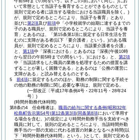
午前5時までの間をいう。以下この項において同じ。)
にお
いて常態として当該子を養育することができるものとして
規則で定める者に該当する場合における当該職員を除く。)
が、規則で定めるところにより、当該子を養育」とあり、
並びに
第2項
及び
前項
中「小学校就学の始期に達するまでの
子のある職員が、規則で定めるところにより、当該子を養
育」とあるのは、「第15条第1項に規定する日常生活を営
むのに支障がある者
(以下「要介護者」という。)
のある職
員が、規則で定めるところにより、当該要介護者を介護」
と、
第1項
中「深夜における」とあるのは「深夜
(午後10時
から翌日の午前5時までの間をいう。)
における」と、
第2項
中「当該請求をした職員の業務を処理するための措置を講
ずることが著しく困難である」とあるのは「公務の運営に
支障がある」と読み替えるものとする。
5
前4項
に規定するもののほか、勤務の制限に関する手続そ
の他の勤務の制限に関し必要な事項は、規則で定める。
(一部改正〔平成17年条例4号・22年11号・28年24
号〕)
(時間外勤務代休時間)
第8条の4
任命権者は、
職員の給与に関する条例
(昭和32年
松島町告示第54号)
第12条第3項
(
同条第8項
において準用す
る場合を含む。)
の規定により時間外勤務手当を支給すべき
職員に対して、規則の定めるところにより、当該時間外勤
務手当の一部の支給に代わる措置の対象となるべき時間
(以
下「時間外勤務代休時間」という。)
として、規則で定める