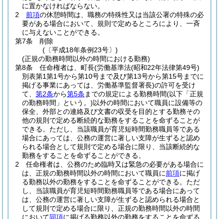
に置かなければならない。
2
前項
の休憩時間は、職務の特殊性又は当該公署の特殊の必
要がある場合において、規則で定めるところにより、一斉
に与えないことができる。
第7条
削除
(〔平成18年条例23号〕)
(正規の勤務時間以外の時間における勤務)
第8条
任命権者は、町長
(労働基準法
(昭和22年法律第49号)
別表第1第1号から第10号まで及び第13号から第15号までに
掲げる事業にあっては、労働基準監督署長)
の許可を受け
て、
第2条
から
第5条
までの規定による勤務時間
(以下「正規
の勤務時間」という。)
以外の時間において職員に設備等の
保全、外部との連絡及び文書の収受を目的とする勤務その
他の規則で定める断続的な勤務をすることを命ずることが
できる。
ただし、当該職員が育児短時間勤務職員等である
場合にあっては、公務の運営に著しい支障が生ずると認め
られる場合として規則で定める場合に限り、当該断続的な
勤務をすることを命ずることができる。
2
任命権者は、公務のため臨時又は緊急の必要がある場合に
は、正規の勤務時間以外の時間において職員に
前項
に掲げ
る勤務以外の勤務をすることを命ずることができる。
ただ
し、当該職員が育児短時間勤務職員等である場合にあって
は、公務の運営に著しい支障が生ずると認められる場合と
して規則で定める場合に限り、正規の勤務時間以外の時間
において
同項
に掲げる勤務以外の勤務をすることを命ずる