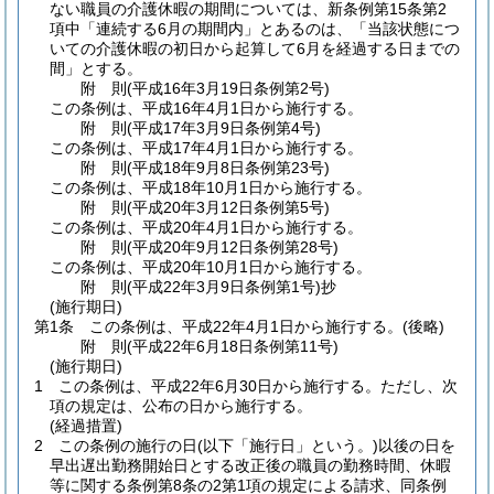
ない職員の介護休暇の期間については、新条例第15条第2
項中「連続する6月の期間内」とあるのは、「当該状態につ
いての介護休暇の初日から起算して6月を経過する日までの
間」とする。
附
則
(平成16年3月19日
条例第2号)
この条例は、平成16年4月1日から施行する。
附
則
(平成17年3月9日
条例第4号)
この条例は、平成17年4月1日から施行する。
附
則
(平成18年9月8日
条例第23号)
この条例は、平成18年10月1日から施行する。
附
則
(平成20年3月12日
条例第5号)
この条例は、平成20年4月1日から施行する。
附
則
(平成20年9月12日
条例第28号)
この条例は、平成20年10月1日から施行する。
附
則
(平成22年3月9日
条例第1号)
抄
(施行期日)
第1条
この条例は、平成22年4月1日から施行する。
(後略)
附
則
(平成22年6月18日
条例第11号)
(施行期日)
1
この条例は、平成22年6月30日から施行する。
ただし、次
項の規定は、公布の日から施行する。
(経過措置)
2
この条例の施行の日
(以下「施行日」という。)
以後の日を
早出遅出勤務開始日とする改正後の職員の勤務時間、休暇
等に関する条例第8条の2第1項の規定による請求、同条例