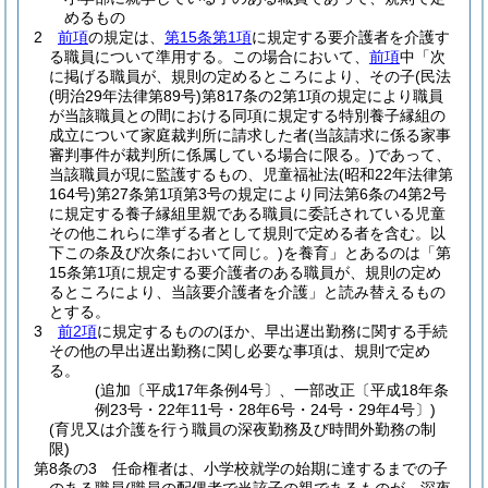
めるもの
2
前項
の規定は、
第15条第1項
に規定する要介護者を介護す
る職員について準用する。
この場合において、
前項
中「次
に掲げる職員が、規則の定めるところにより、その子
(民法
(明治29年法律第89号)
第817条の2第1項の規定により職員
が当該職員との間における同項に規定する特別養子縁組の
成立について家庭裁判所に請求した者
(当該請求に係る家事
審判事件が裁判所に係属している場合に限る。)
であって、
当該職員が現に監護するもの、児童福祉法
(昭和22年法律第
164号)
第27条第1項第3号の規定により同法第6条の4第2号
に規定する養子縁組里親である職員に委託されている児童
その他これらに準ずる者として規則で定める者を含む。以
下この条及び次条において同じ。)
を養育」とあるのは「第
15条第1項に規定する要介護者のある職員が、規則の定め
るところにより、当該要介護者を介護」と読み替えるもの
とする。
3
前2項
に規定するもののほか、早出遅出勤務に関する手続
その他の早出遅出勤務に関し必要な事項は、規則で定め
る。
(追加〔平成17年条例4号〕、一部改正〔平成18年条
例23号・22年11号・28年6号・24号・29年4号〕)
(育児又は介護を行う職員の深夜勤務及び時間外勤務の制
限)
第8条の3
任命権者は、小学校就学の始期に達するまでの子