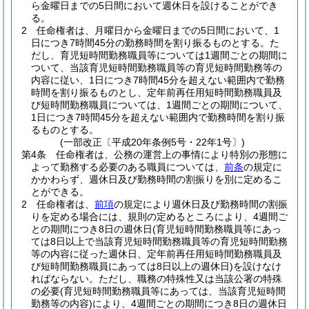
ら金曜日までの5日間において週休日を設けることができ
る。
2
任命権者は、月曜日から金曜日までの5日間において、1
日につき7時間45分の勤務時間を割り振るものとする。
た
だし、育児短時間勤務職員等については1週間ごとの期間に
ついて、当該育児短時間勤務職員等の育児短時間勤務等の
内容に従い、1日につき7時間45分を超えない範囲内で勤務
時間を割り振るものとし、定年前再任用短時間勤務職員及
び短時間勤務職員については、1週間ごとの期間について、
1日につき7時間45分を超えない範囲内で勤務時間を割り振
るものとする。
(一部改正〔平成20年条例5号・22年1号〕)
第4条
任命権者は、公務の運営上の事情により特別の形態に
よって勤務する必要のある職員については、
前条
の規定に
かかわらず、週休日及び勤務時間の割振りを別に定めるこ
とができる。
2
任命権者は、
前項
の規定により週休日及び勤務時間の割振
りを定める場合には、規則の定めるところにより、4週間ご
との期間につき8日の週休日
(育児短時間勤務職員等にあっ
ては8日以上で当該育児短時間勤務職員等の育児短時間勤務
等の内容に従った週休日、定年前再任用短時間勤務職員及
び短時間勤務職員にあっては8日以上の週休日)
を設けなけ
ればならない。
ただし、職務の特殊性又は当該公署の特殊
の必要
(育児短時間勤務職員等にあっては、当該育児短時間
勤務等の内容)
により、4週間ごとの期間につき8日の週休日