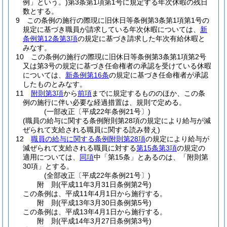
例」という。)
第3条第1項第1号に規定する年次休暇の残日
数とする。
9
この条例の施行の際現に旧休日等条例第3条第1項第1号の
規定に基づき職員が請求している年次休暇については、
新
条例第12条第3項
の規定に基づき請求した年次有給休暇と
みなす。
10
この条例の施行の際現に旧休日等条例第3条第1項第2号
又は第3号の規定に基づき任命権者の承認を受けている休暇
については、
新条例第16条
の規定に基づき任命権者が承認
したものとみなす。
11
附則第3項
から
前項
までに規定するもののほか、この条
例の施行に伴い必要な経過措置は、規則で定める。
(一部改正〔平成22年条例21号〕)
(職員の給与に関する条例附則第28項の規定により給与が減
ぜられて支給される職員に関する読み替え)
12
職員の給与に関する条例附則第28項
の規定により給与が
減ぜられて支給される職員に対する
第15条第3項
の規定の
適用については、
同項
中「第15条」とあるのは、「附則第
30項」とする。
(全部改正〔平成22年条例21号〕)
附
則
(平成11年3月31日
条例第2号)
この条例は、平成11年4月1日から施行する。
附
則
(平成13年3月30日
条例第5号)
この条例は、平成13年4月1日から施行する。
附
則
(平成14年3月27日
条例第3号)