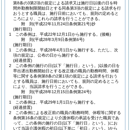
第8条の3第2項の規定による請求又は施行日以後の日を時
間外勤務制限開始日とする同条第3項の規定による請求を行
おうとする職員は、施行日前においても、規則の定めると
ころにより、これらの請求を行うことができる。
附
則
(平成22年11月24日
条例第21号)
抄
(施行期日)
1
この条例は、平成22年12月1日から施行する。
(後略)
附
則
(平成28年3月9日
条例第6号)
(施行期日)
1
この条例は、平成28年4月1日から施行する。
ただし、次
項の規定は、公布の日から施行する。
(経過措置)
2
この条例の施行の日
(以下「施行日」という。)
以後の日を
早出遅出勤務開始日とする改正後の職員の勤務時間、休暇
等に関する条例第8条の2第1項の規定による請求を行おう
とする職員は、施行日前においても、規則の定めるところ
により、当該請求を行うことができる。
附
則
(平成28年12月15日
条例第24号)
(施行期日)
1
この条例は、平成29年1月1日から施行する。
(経過措置)
2
この条例による改正前の職員の勤務時間、休暇等に関する
条例第16条の規定により介護休暇の承認を受けた職員であ
って、この条例の施行の日
(以下「施行日」という。)
にお
いて当該介護休暇の初日
(以下単に「初日」という。)
から