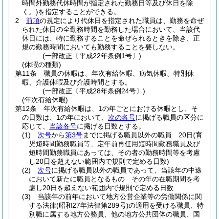
時間外勤務代休時間が指定された勤務日等及び休日を除
く。)
を指定することができる。
2
前項
の規定により代休日を指定された職員は、勤務を命ぜ
られた休日の全勤務時間を勤務した場合において、当該代
休日には、特に勤務することを命ぜられるときを除き、正
規の勤務時間においても勤務することを要しない。
(一部改正〔平成22年条例1号〕)
(休暇の種類)
第11条
職員の休暇は、年次有給休暇、病気休暇、特別休
暇、介護休暇及び介護時間とする。
(一部改正〔平成28年条例24号〕)
(年次有給休暇)
第12条
年次有給休暇は、1の年ごとにおける休暇とし、そ
の日数は、1の年において、
次の各号
に掲げる職員の区分に
応じて、
当該各号
に掲げる日数とする。
(1)
次号
から
第3号
までに掲げる職員以外の職員 20日
(育
児短時間勤務職員等、定年前再任用短時間勤務職員及び
短時間勤務職員にあっては、その者の勤務時間等を考慮
し20日を超えない範囲内で規則で定める日数)
(2)
次号
に掲げる職員以外の職員であって、当該年の中途
において新たに職員となるもの その年の在職期間を考
慮し20日を超えない範囲内で規則で定める日数
(3)
当該年の前年において地方公営企業等の労働関係に関
する法律
(昭和27年法律第289号)
の適用を受ける職員、特
別職に属する地方公務員、他の地方公共団体の職員、国