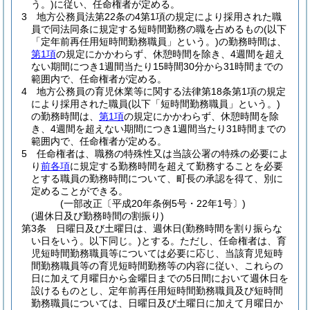
う。)
に従い、任命権者が定める。
3
地方公務員法第22条の4第1項の規定により採用された職
員で同法同条に規定する短時間勤務の職を占めるもの
(以下
「定年前再任用短時間勤務職員」という。)
の勤務時間は、
第1項
の規定にかかわらず、休憩時間を除き、4週間を超え
ない期間につき1週間当たり15時間30分から31時間までの
範囲内で、任命権者が定める。
4
地方公務員の育児休業等に関する法律第18条第1項の規定
により採用された職員
(以下「短時間勤務職員」という。)
の勤務時間は、
第1項
の規定にかかわらず、休憩時間を除
き、4週間を超えない期間につき1週間当たり31時間までの
範囲内で、任命権者が定める。
5
任命権者は、職務の特殊性又は当該公署の特殊の必要によ
り
前各項
に規定する勤務時間を超えて勤務することを必要
とする職員の勤務時間について、町長の承認を得て、別に
定めることができる。
(一部改正〔平成20年条例5号・22年1号〕)
(週休日及び勤務時間の割振り)
第3条
日曜日及び土曜日は、週休日
(勤務時間を割り振らな
い日をいう。以下同じ。)
とする。
ただし、任命権者は、育
児短時間勤務職員等については必要に応じ、当該育児短時
間勤務職員等の育児短時間勤務等の内容に従い、これらの
日に加えて月曜日から金曜日までの5日間において週休日を
設けるものとし、定年前再任用短時間勤務職員及び短時間
勤務職員については、日曜日及び土曜日に加えて月曜日か