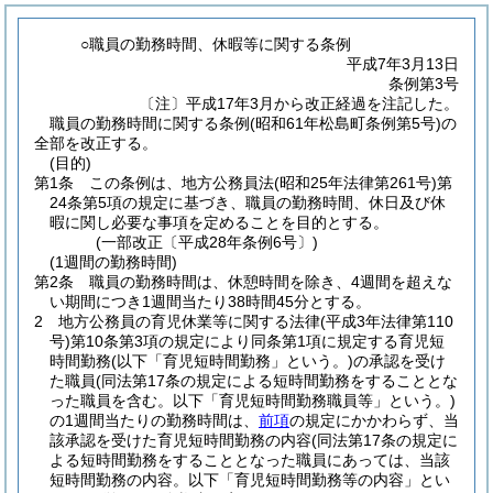
○職員の勤務時間、休暇等に関する条例
平成7年3月13日
条例第3号
〔注〕平成17年3月から改正経過を注記した。
職員の勤務時間に関する条例(昭和61年松島町条例第5号)の
全部を改正する。
(目的)
第1条
この条例は、地方公務員法
(昭和25年法律第261号)
第
24条第5項の規定に基づき、職員の勤務時間、休日及び休
暇に関し必要な事項を定めることを目的とする。
(一部改正〔平成28年条例6号〕)
(1週間の勤務時間)
第2条
職員の勤務時間は、休憩時間を除き、4週間を超えな
い期間につき1週間当たり38時間45分とする。
2
地方公務員の育児休業等に関する法律
(平成3年法律第110
号)
第10条第3項の規定により同条第1項に規定する育児短
時間勤務
(以下「育児短時間勤務」という。)
の承認を受け
た職員
(同法第17条の規定による短時間勤務をすることとな
った職員を含む。以下「育児短時間勤務職員等」という。)
の1週間当たりの勤務時間は、
前項
の規定にかかわらず、当
該承認を受けた育児短時間勤務の内容
(同法第17条の規定に
よる短時間勤務をすることとなった職員にあっては、当該
短時間勤務の内容。以下「育児短時間勤務等の内容」とい