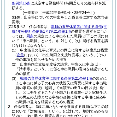
条例第15条
に規定する勤務時間1時間当たりの給与額を減
額する。
(一部改正〔平成22年条例1号・28年24号〕)
(妊娠、出産等についての申出をした職員等に対する意向確
認等)
第15条の2
任命権者は、
職員の育児休業等に関する条例
(平
成4年松島町条例第1号)
第21条第1項
の措置を講ずるに当た
っては、
同条
の規定による申出をした職員
(以下この項にお
いて「申出職員」という。)
に対して、次に掲げる措置を講
じなければならない。
(1)
申出職員の仕事と育児との両立に資する制度又は措置
(
次号
において「出生時両立支援制度等」という。)
その
他の事項を知らせるための措置
(2)
出生時両立支援制度等の請求、申告又は申出
(以下
「請求等」という。)
に係る申出職員の意向を確認するた
めの措置
(3)
職員の育児休業等に関する条例第21条第1項
の規定に
よる申出に係る子の心身の状況又は育児に関する申出職
員の家庭の状況に起因して当該子の出生の日以後に発生
し、又は発生することが予想される職業生活と家庭生活
との両立の支障となる事情の改善に資する事項に係る申
出職員の意向を確認するための措置
2
任命権者は、3歳に満たない子を養育する職員
(以下この項
において「対象職員」という。)
に対して、規則で定める期
間内に、次に掲げる措置を講じなければならない。