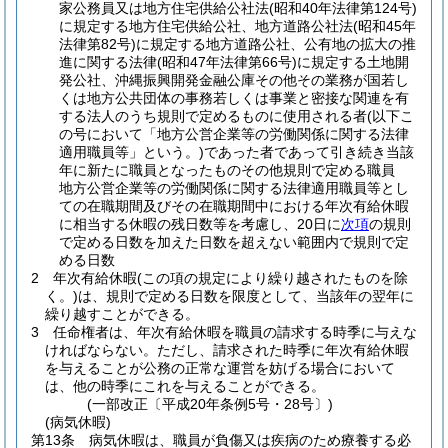
家公務員又は地方住宅供給公社法
(昭和40年法律第124号)
に規定する地方住宅供給公社、地方道路公社法
(昭和45年
法律第82号)
に規定する地方道路公社、公有地の拡大の推
進に関する法律
(昭和47年法律第66号)
に規定する土地開
発公社、沖縄振興開発金融公庫その他その業務が国若し
くは地方公共団体の事務若しくは事業と密接な関連を有
する法人のうち規則で定めるものに使用される者
(以下こ
の号において「地方公営企業等の労働関係に関する法律
適用職員等」という。)
であった者であって引き続き当該
年に新たに職員となったものその他規則で定める職員
地方公営企業等の労働関係に関する法律適用職員等とし
ての在職期間及びその在職期間中における年次有給休暇
に相当する休暇の残日数等を考慮し、20日に
次項
の規則
で定める日数を加えた日数を超えない範囲内で規則で定
める日数
2
年次有給休暇
(この項の規定により繰り越されたものを除
く。)
は、規則で定める日数を限度として、当該年の翌年に
繰り越すことができる。
3
任命権者は、年次有給休暇を職員の請求する時季に与えな
ければならない。
ただし、請求された時季に年次有給休暇
を与えることが公務の正常な運営を妨げる場合において
は、他の時季にこれを与えることができる。
(一部改正〔平成20年条例5号・28号〕)
(病気休暇)
第13条
病気休暇は、職員が負傷又は疾病のため療養する必