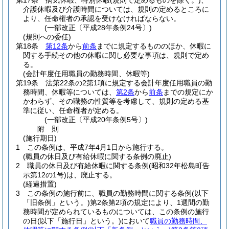
第17条
病気休暇、特別休暇
(規則で定めるものを除く。)
、
介護休暇及び介護時間については、規則の定めるところに
より、任命権者の承認を受けなければならない。
(一部改正〔平成28年条例24号〕)
(規則への委任)
第18条
第12条
から
前条
までに規定するもののほか、休暇に
関する手続その他の休暇に関し必要な事項は、規則で定め
る。
(会計年度任用職員の勤務時間、休暇等)
第19条
法第22条の2第1項に規定する会計年度任用職員の勤
務時間、休暇等については、
第2条
から
前条
までの規定にか
かわらず、その職務の性質等を考慮して、規則の定める基
準に従い、任命権者が定める。
(一部改正〔平成20年条例5号〕)
附
則
(施行期日)
1
この条例は、平成7年4月1日から施行する。
(職員の休日及び有給休暇に関する条例の廃止)
2
職員の休日及び有給休暇に関する条例
(昭和32年松島町告
示第12の1号)
は、廃止する。
(経過措置)
3
この条例の施行前に、職員の勤務時間に関する条例
(以下
「旧条例」という。)
第2条第2項の規定により、1週間の勤
務時間が定められているものについては、この条例の施行
の日
(以下「施行日」という。)
において
職員の勤務時間、