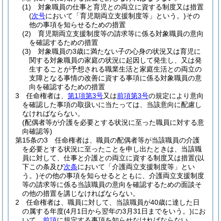
(1)
対象職員の仕事と育児との両立に資する制度又は措置
(
次号
において「育児期両立支援制度等」という。)
その
他の事項を知らせるための措置
(2)
育児期両立支援制度等の請求等に係る対象職員の意向
を確認するための措置
(3)
対象職員の3歳に満たない子の心身の状況又は育児に
関する対象職員の家庭の状況に起因して発生し、又は発
生することが予想される職業生活と家庭生活との両立の
支障となる事情の改善に資する事項に係る対象職員の意
向を確認するための措置
3
任命権者は、
第1項第3号
又は
前項第3号
の規定により意向
を確認した事項の取扱いに当たっては、当該意向に配慮し
なければならない。
(配偶者等が介護を必要とする状況に至った職員に対する意
向確認等)
第15条の3
任命権者は、職員の配偶者等が当該職員の介護
を必要とする状況に至ったことを申し出たときは、当該職
員に対して、仕事と介護との両立に資する制度又は措置
(以
下この条及び
次条
において「介護両立支援制度等」とい
う。)
その他の事項を知らせるとともに、介護両立支援制度
等の請求等に係る当該職員の意向を確認するための面談そ
の他の措置を講じなければならない。
2
任命権者は、職員に対して、当該職員が40歳に達した日
の属する年度
(4月1日から翌年の3月31日までをいう。)
にお
いて、
前項
に規定する事項を知らせなければならない。