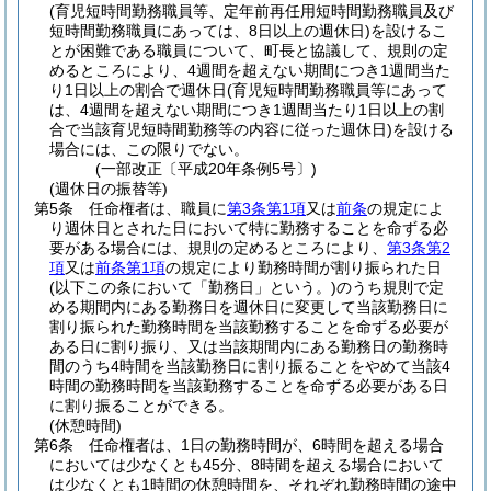
(育児短時間勤務職員等、定年前再任用短時間勤務職員及び
短時間勤務職員にあっては、8日以上の週休日)
を設けるこ
とが困難である職員について、町長と協議して、規則の定
めるところにより、4週間を超えない期間につき1週間当た
り1日以上の割合で週休日
(育児短時間勤務職員等にあって
は、4週間を超えない期間につき1週間当たり1日以上の割
合で当該育児短時間勤務等の内容に従った週休日)
を設ける
場合には、この限りでない。
(一部改正〔平成20年条例5号〕)
(週休日の振替等)
第5条
任命権者は、職員に
第3条第1項
又は
前条
の規定によ
り週休日とされた日において特に勤務することを命ずる必
要がある場合には、規則の定めるところにより、
第3条第2
項
又は
前条第1項
の規定により勤務時間が割り振られた日
(以下この条において「勤務日」という。)
のうち規則で定
める期間内にある勤務日を週休日に変更して当該勤務日に
割り振られた勤務時間を当該勤務することを命ずる必要が
ある日に割り振り、又は当該期間内にある勤務日の勤務時
間のうち4時間を当該勤務日に割り振ることをやめて当該4
時間の勤務時間を当該勤務することを命ずる必要がある日
に割り振ることができる。
(休憩時間)
第6条
任命権者は、1日の勤務時間が、6時間を超える場合
においては少なくとも45分、8時間を超える場合において
は少なくとも1時間の休憩時間を、それぞれ勤務時間の途中