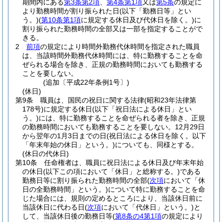
期間内にある
第3条第2項
、
第4条第1項
又は
第5条
の規定に
より勤務時間が割り振られた日
(以下「勤務日等」とい
う。)
(
第10条第1項
に規定する休日及び代休日を除く。)
に
割り振られた勤務時間の全部又は一部を指定することがで
きる。
2
前項
の規定により時間外勤務代休時間を指定された職員
は、当該時間外勤務代休時間には、特に勤務することを命
ぜられる場合を除き、正規の勤務時間においても勤務する
ことを要しない。
(追加〔平成22年条例1号〕)
(休日)
第9条
職員は、国民の祝日に関する法律
(昭和23年法律第
178号)
に規定する休日
(以下「祝日法による休日」とい
う。)
には、特に勤務することを命ぜられる者を除き、正規
の勤務時間においても勤務することを要しない。
12月29日
から翌年の1月3日までの日
(祝日法による休日を除く。以下
「年末年始の休日」という。)
についても、同様とする。
(休日の代休日)
第10条
任命権者は、職員に祝日法による休日及び年末年始
の休日
(以下この項において「休日」と総称する。)
である
勤務日等に割り振られた勤務時間の全部
(
次項
において「休
日の全勤務時間」という。)
について特に勤務することを命
じた場合には、規則の定めるところにより、当該休日前に
当該休日に代わる日
(
次項
において「代休日」という。)
と
して、当該休日後の勤務日等
(
第8条の4第1項
の規定により