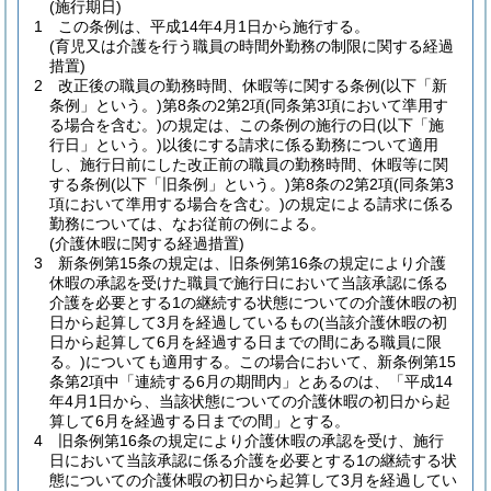
(施行期日)
1
この条例は、平成14年4月1日から施行する。
(育児又は介護を行う職員の時間外勤務の制限に関する経過
措置)
2
改正後の職員の勤務時間、休暇等に関する条例
(以下「新
条例」という。)
第8条の2第2項
(同条第3項において準用す
る場合を含む。)
の規定は、この条例の施行の日
(以下「施
行日」という。)
以後にする請求に係る勤務について適用
し、施行日前にした改正前の職員の勤務時間、休暇等に関
する条例
(以下「旧条例」という。)
第8条の2第2項
(同条第3
項において準用する場合を含む。)
の規定による請求に係る
勤務については、なお従前の例による。
(介護休暇に関する経過措置)
3
新条例第15条の規定は、旧条例第16条の規定により介護
休暇の承認を受けた職員で施行日において当該承認に係る
介護を必要とする1の継続する状態についての介護休暇の初
日から起算して3月を経過しているもの
(当該介護休暇の初
日から起算して6月を経過する日までの間にある職員に限
る。)
についても適用する。
この場合において、新条例第15
条第2項中「連続する6月の期間内」とあるのは、「平成14
年4月1日から、当該状態についての介護休暇の初日から起
算して6月を経過する日までの間」とする。
4
旧条例第16条の規定により介護休暇の承認を受け、施行
日において当該承認に係る介護を必要とする1の継続する状
態についての介護休暇の初日から起算して3月を経過してい