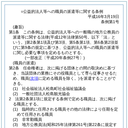
○公益的法人等への職員の派遣等に関する条例
平成16年3月19日
条例第1号
(趣旨)
第1条
この条例は、公益的法人等への一般職の地方公務員の
派遣等に関する法律
(平成12年法律第50号。以下「法」と
いう。)
第2条第1項及び第3項、第5条第1項、第6条第2項並
びに第9条の規定に基づき、公益的法人等への職員の派遣等
に関し必要な事項を定めるものとする。
(一部改正〔平成20年条例27号〕)
(職員の派遣)
第2条
任命権者は、次に掲げる団体との間の取決めに基づ
き、当該団体の業務にその役職員として専ら従事させるた
め、職員
(
次項
に定める職員を除く。)
を派遣することがで
きる。
(1)
社会福祉法人松島町社会福祉協議会
(2)
一般社団法人松島観光協会
2
法第2条第1項に規定する条例で定める職員は、次に掲げ
る職員とする。
(1)
臨時的に任用される職員その他の法律により任期を定
めて任用される職員
(2)
非常勤職員
(3)
地方公務員法
(昭和25年法律第261号)
第22条に規定す