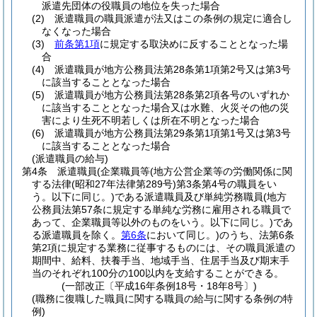
派遣先団体の役職員の地位を失った場合
(2)
派遣職員の職員派遣が法又はこの条例の規定に適合し
なくなった場合
(3)
前条第1項
に規定する取決めに反することとなった場
合
(4)
派遣職員が地方公務員法第28条第1項第2号又は第3号
に該当することとなった場合
(5)
派遣職員が地方公務員法第28条第2項各号のいずれか
に該当することとなった場合又は水難、火災その他の災
害により生死不明若しくは所在不明となった場合
(6)
派遣職員が地方公務員法第29条第1項第1号又は第3号
に該当することとなった場合
(派遣職員の給与)
第4条
派遣職員
(企業職員等
(地方公営企業等の労働関係に関
する法律
(昭和27年法律第289号)
第3条第4号の職員をい
う。以下に同じ。)
である派遣職員及び単純労務職員
(地方
公務員法第57条に規定する単純な労務に雇用される職員で
あって、企業職員等以外のものをいう。以下に同じ。)
であ
る派遣職員を除く。
第6条
において同じ。)
のうち、法第6条
第2項に規定する業務に従事するものには、その職員派遣の
期間中、給料、扶養手当、地域手当、住居手当及び期末手
当のそれぞれ100分の100以内を支給することができる。
(一部改正〔平成16年条例18号・18年8号〕)
(職務に復職した職員に関する職員の給与に関する条例の特
例)