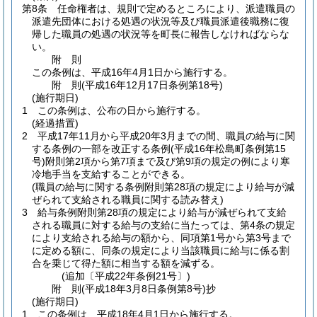
第8条
任命権者は、規則で定めるところにより、派遣職員の
派遣先団体における処遇の状況等及び職員派遣後職務に復
帰した職員の処遇の状況等を町長に報告しなければならな
い。
附
則
この条例は、平成16年4月1日から施行する。
附
則
(平成16年12月17日
条例第18号)
(施行期日)
1
この条例は、公布の日から施行する。
(経過措置)
2
平成17年11月から平成20年3月までの間、職員の給与に関
する条例の一部を改正する条例
(平成16年松島町条例第15
号)
附則第2項から第7項まで及び第9項の規定の例により寒
冷地手当を支給することができる。
(職員の給与に関する条例附則第28項の規定により給与が減
ぜられて支給される職員に関する読み替え)
3
給与条例附則第28項の規定により給与が減ぜられて支給
される職員に対する給与の支給に当たっては、第4条の規定
により支給される給与の額から、同項第1号から第3号まで
に定める額に、同条の規定により当該職員に給与に係る割
合を乗じて得た額に相当する額を減ずる。
(追加〔平成22年条例21号〕)
附
則
(平成18年3月8日
条例第8号)
抄
(施行期日)
1
この条例は、平成18年4月1日から施行する。