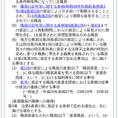
る条件附採用になっている職員
(4)
職員の定年等に関する条例
(昭和58年松島町条例第3
号)
第4条第1項
の規定により引き続いて勤務させることと
され、又は
同条第2項
の規定により期限を延長することと
されている職員
(5)
職員の定年等に関する条例第9条第1項
から
第4項
まで
の規定により異動期間
(これらの規定により延長された期
間を含む。)
を延長された管理監督職を占める職員
(6)
地方公務員法第28条第2項の規定により休職にされ、
又は同法第29条第1項の規定により停職にされている職
員その他の同法第35条に規定する法律又は条例の特別の
定めに基づき職務に専念する義務を免除されている職員
3
法第2条第3項に規定する条例で定める事項は、次に掲げ
る事項とする。
(1)
第1項
の規定による職員の派遣
(以下「職員派遣」とい
う。)
に係る職員の職員派遣を受ける団体
(以下「派遣先
団体」という。)
における福利厚生に関する事項
(2)
前号
に規定する職員の派遣先団体における業務の従事
の状況の連絡に関する事項
(一部改正〔平成20年条例27号・23年10号・25年33
号〕)
(派遣職員の職務への復帰)
第3条
法第5条第1項に規定する条例で定める場合は、次に
掲げる場合とする。
(1)
職員派遣をされた職員
(以下「派遣職員」という。)
が