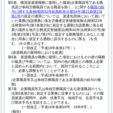
第5条
職員派遣後職務に復帰した職員
(企業職員等である職
員及び単純労務職員である職員を除く。)
に関する
職員の給
与に関する条例
(昭和32年松島町告示第54号)
第21条第1項
第1号
の規定の適用については、派遣先団体において就いて
いた業務
(当該業務に係る労働者災害補償保険法
(昭和22年
法律第50号)
第7条第2項に規定する通勤
(当該業務に係る就
業の場所を地方公務員災害補償法
(昭和42年法律第121号)
第
2条第2項第1号及び第2号に規定する勤務場所とみなした場
合に同条に規定する通勤に該当するものに限る。)
を含
む。)
を公務とみなす。
(一部改正〔平成18年条例17号〕)
(派遣職員の復帰時における処遇)
第6条
派遣職員が職務に復帰した場合におけるその者の職務
の級及び号俸については、部内の他の職員との権衡上必要
と認められる範囲内において、規則で定めるところによ
り、必要な調整を行うことができる。
(一部改正〔平成18年条例8号〕)
(企業職員等又は単純労務職員である派遣職員の給与の種
類)
第7条
企業職員等又は単純労務職員である派遣職員のうち、
法第6条第2項に規定する業務に従事するものには、その職
員派遣の期間中、給料、扶養手当、地域手当、住居手当及
び期末手当を支給することができる。
(一部改正〔平成16年条例18号・18年8号〕)
(報告)