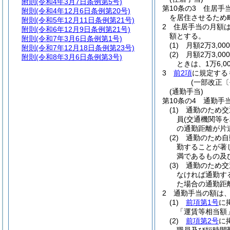
附則
(令和4年3月7日条例第5号)
第10条の3
住居手
附則
(令和4年12月6日条例第20号)
を居住させるため
附則
(令和5年12月11日条例第21号)
2
住居手当の月額
附則
(令和6年12月9日条例第21号)
額とする。
附則
(令和7年3月6日条例第1号)
(1)
月額2万3,0
附則
(令和7年12月18日条例第23号)
(2)
月額2万3,0
附則
(令和8年3月6日条例第3号)
ときは、1万6,00
3
前2項
に規定する
(一部改正〔
(通勤手当)
第10条の4
通勤手
(1)
通勤のため交
員
(交通機関等
の通勤距離が片
(2)
通勤のため自
勤することが著
満であるもの及
(3)
通勤のため交
なければ通勤す
た場合の通勤距
2
通勤手当の額は
(1)
前項第1号
に
「運賃等相当額
(2)
前項第2号
に