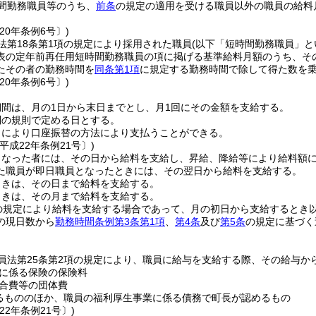
間勤務職員等のうち、
前条
の規定の適用を受ける職員以外の職員の給料
20年条例6号〕)
法第18条第1項の規定により採用された職員
(以下「短時間勤務職員」と
表の定年前再任用短時間勤務職員の項に掲げる基準給料月額のうち、そ
たその者の勤務時間を
同条第1項
に規定する勤務時間で除して得た数を
20年条例6号〕)
間は、月の1日から末日までとし、月1回にその金額を支給する。
別の規則で定める日とする。
出により口座振替の方法により支払うことができる。
平成22年条例21号〕)
となった者には、その日から給料を支給し、昇給、降給等により給料額
た職員が即日職員となったときには、その翌日から給料を支給する。
ときは、その日まで給料を支給する。
ときは、その月まで給料を支給する。
の規定により給料を支給する場合であって、月の初日から支給するとき
の現日数から
勤務時間条例第3条第1項
、
第4条
及び
第5条
の規定に基づく
員法第25条第2項の規定により、職員に給与を支給する際、その給与か
に係る保険の保険料
合費等の団体費
るもののほか、職員の福利厚生事業に係る債務で町長が認めるもの
22年条例21号〕)