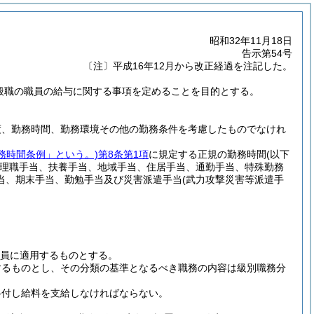
昭和32年11月18日
告示第54号
〔注〕平成16年12月から改正経過を注記した。
一般職の職員の給与に関する事項を定めることを目的とする。
度、勤務時間、勤務環境その他の勤務条件を考慮したものでなけれ
務時間条例」という。)
第8条第1項
に規定する正規の勤務時間
(以下
理職手当、扶養手当、地域手当、住居手当、通勤手当、特殊勤務
当、期末手当、勤勉手当及び災害派遣手当
(武力攻撃災害等派遣手
員に適用するものとする。
するものとし、その分類の基準となるべき職務の内容は級別職務分
格付し給料を支給しなければならない。