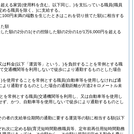
を超える家賃
(使用料を含む。以下同じ。)
を支払っている職員
(職員
定める職員を除く。)
に支給する。
に100円未満の端数を生じたときはこれを切り捨てた額)
に相当する
した額
除した額の2分の1
(その控除した額の2分の1が1万6,000円を超える
又は料金
(以下「運賃等」という。)
を負担することを常例とする職
って交通機関等を利用しないで徒歩により通勤するものとした場合
)
を使用することを常例とする職員
(自動車等を使用しなければ通
により通勤するものとした場合の通勤距離が片道2キロメートル未
とを常例とする職員
(交通機関等を利用し、又は自動車等を使用し
せず、かつ、自動車等を使用しないで徒歩により通勤するものとし
その者の支給単位期間の通勤に要する運賃等の額に相当する額
(以下
ぞれ次に定める額
(育児短時間勤務職員等、定年前再任用短時間勤務