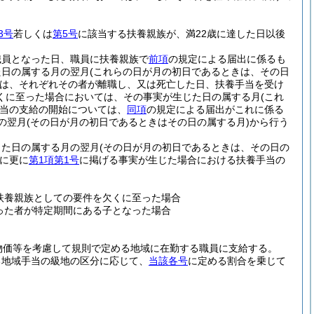
3号
若しくは
第5号
に該当する扶養親族が、満22歳に達した日以後
職員となった日、職員に扶養親族で
前項
の規定による届出に係るも
た日の属する月の翌月
(これらの日が月の初日であるときは、その日
は、それぞれその者が離職し、又は死亡した日、扶養手当を受け
くに至った場合においては、その事実が生じた日の属する月
(これ
当の支給の開始については、
同項
の規定による届出がこれに係る
の翌月
(その日が月の初日であるときはその日の属する月)
から行う
じた日の属する月の翌月
(その日が月の初日であるときは、その日の
に更に
第1項第1号
に掲げる事実が生じた場合における扶養手当の
扶養親族としての要件を欠くに至った場合
った者が特定期間にある子となった場合
物価等を考慮して規則で定める地域に在勤する職員に支給する。
る地域手当の級地の区分に応じて、
当該各号
に定める割合を乗じて