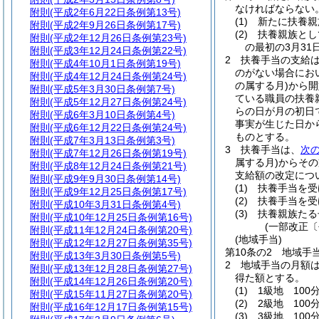
なければならない
附則
(平成2年6月22日条例第13号)
(1)
新たに扶養親
附則
(平成2年9月26日条例第17号)
(2)
扶養親族とし
附則
(平成2年12月26日条例第23号)
の最初の3月3
附則
(平成3年12月24日条例第22号)
2
扶養手当の支給
附則
(平成4年10月1日条例第19号)
のがない場合にお
附則
(平成4年12月24日条例第24号)
の属する月)
から開
附則
(平成5年3月30日条例第7号)
ている職員の扶養
附則
(平成5年12月27日条例第24号)
らの日が月の初日
附則
(平成6年3月10日条例第4号)
事実が生じた日か
附則
(平成6年12月22日条例第24号)
ものとする。
附則
(平成7年3月13日条例第3号)
3
扶養手当は、
次
附則
(平成7年12月26日条例第19号)
属する月)
からその
附則
(平成8年12月24日条例第21号)
支給額の改定につ
附則
(平成9年9月30日条例第14号)
(1)
扶養手当を受
附則
(平成9年12月25日条例第17号)
(2)
扶養手当を受
附則
(平成10年3月31日条例第4号)
(3)
扶養親族たる
附則
(平成10年12月25日条例第16号)
(一部改正〔
附則
(平成11年12月24日条例第20号)
(地域手当)
附則
(平成12年12月27日条例第35号)
第10条の2
地域手
附則
(平成13年3月30日条例第5号)
2
地域手当の月額
附則
(平成13年12月28日条例第27号)
得た額とする。
附則
(平成14年12月26日条例第20号)
(1)
1級地 100分
附則
(平成15年11月27日条例第20号)
(2)
2級地 100分
附則
(平成16年12月17日条例第15号)
(3)
3級地 100分