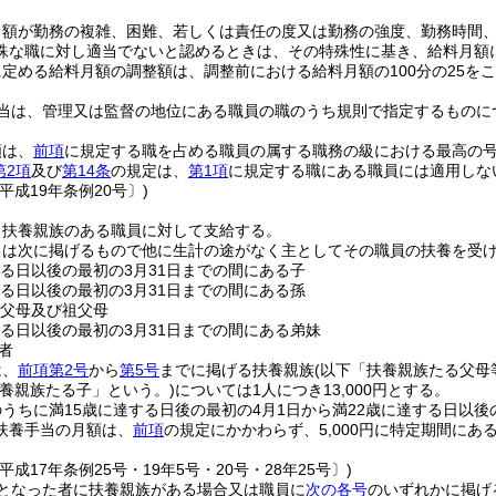
月額が勤務の複雑、困難、若しくは責任の度又は勤務の強度、勤務時間
殊な職に対し適当でないと認めるときは、その特殊性に基き、給料月額
定める給料月額の調整額は、調整前における給料月額の100分の25を
当は、管理又は監督の地位にある職員の職のうち規則で指定するものに
額は、
前項
に規定する職を占める職員の属する職務の級における最高の号俸
第2項
及び
第14条
の規定は、
第1項
に規定する職にある職員には適用しな
平成19年条例20号〕)
、扶養親族のある職員に対して支給する。
とは次に掲げるもので他に生計の途がなく主としてその職員の扶養を受
する日以後の最初の3月31日までの間にある子
する日以後の最初の3月31日までの間にある孫
の父母及び祖父母
する日以後の最初の3月31日までの間にある弟妹
者
は、
前項第2号
から
第5号
までに掲げる扶養親族
(以下「扶養親族たる父母
扶養親族たる子」という。)
については1人につき13,000円とする。
うちに満15歳に達する日後の最初の4月1日から満22歳に達する日以後
扶養手当の月額は、
前項
の規定にかかわらず、5,000円に特定期間に
。
平成17年条例25号・19年5号・20号・28年25号〕)
となった者に扶養親族がある場合又は職員に
次の各号
のいずれかに掲げ