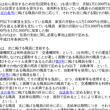
当は自ら居住するため住宅
(貸間を含む。)
を借り受け、月額1万2,000円
町が設置する宿舎を貸与され、使用料を支払っている職員その他規則で
は
次の各号
に掲げる職員の区分に応じて、それぞれ次に掲げる額
(その額
00円以下の家賃を支払っている職員 家賃の月額から1万2,000円を控除
00円を超える家賃を支払っている職員 家賃の月額から2万3,000円を控
0円)
を1万1,000円に加算した額
もののほか、住居の支給に関し必要な事項は規則で定める。
平成21年条例22号〕)
当は、次に掲げる職員に支給する。
通機関又は有料道路
(以下「交通機関等」という。)
を利用してその運賃
を利用しなければ通勤することが著しく困難である職員以外の職員であ
道2キロメートル未満であるもの及び
第3号
に掲げる職員を除く。)
動車その他の交通の用具で規則で定めるもの
(以下「自動車等」という。
しく困難である職員以外の職員であって、自動車等を使用しないで徒歩
び
次号
に掲げる職員を除く。)
通機関等を利用してその運賃等を負担し、かつ、自動車等を使用するこ
ることが著しく困難である職員以外の職員であって、交通機関等を利用
離が片道2キロメートル未満であるものを除く。)
、
次の各号
に掲げる職員の区分に応じ、
当該各号
に定める額とする。
掲げる職員 支給単位期間につき、規則で定めるところにより算出した
」という。)
掲げる職員 次に掲げる職員の区分に応じ、支給単位期間につき、それ