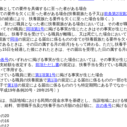
。
族としての要件を具備するに至った者がある場合
ての要件を欠くに至った者がある場合
(扶養親族たる子又は
前条第2項第
1日の経過により、扶養親族たる要件を欠くに至った場合を除く。)
は、新たに職員となった者に扶養親族がある場合においては、その者が
いてその職員に
同項第1号
に掲げる事実が生じたときはその事実が生じ
始し、扶養手当を受けている職員が離職し、又は死亡した場合において
親族で
同項
の規定による届出に係るものの全てが扶養親族たる要件を欠
であるときは、その日の属する月の前月)
をもって終わる。
ただし扶養手
ら15日を経過した後にされたときは、その届出を受理した日の属する月
の各号
のいずれかに掲げる事実が生じた場合においては、その事実が生
支給額を改定する。
前項ただし書
の規定は、扶養手当を受けている職員
いて準用する。
けている職員に更に
第1項第1号
に掲げる事実が生じた場合
けている職員の扶養親族で
第1項
の規定による届出に係るものの一部が
子で
第1項
の規定による届出に係るもののうち特定期間にある子でなか
平成19年条例20号・28年25号〕)
当は、当該地域における民間の賃金水準を基礎とし、当該地域における
は、給料、管理職手当及び扶養手当の月額の合計額に、
次の各号
に掲げ
の20
の16
の12