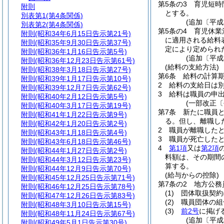
第5条の3
育児短時
附則
とする。
別表第1
(第4条関係)
(追加〔平成
別表第2
(第4条関係)
第5条の4
育児休業
附則
(昭和34年6月15日告示第21号)
に適用される給料
附則
(昭和35年9月30日告示第37号)
定により定められ
附則
(昭和36年1月16日告示第5号)
(追加〔平成
附則
(昭和36年12月23日告示第61号)
(給料の支給方法)
附則
(昭和38年3月18日告示第27号)
第6条
給料の計算期
附則
(昭和39年1月17日告示第10号)
2
給料の支給日は
附則
(昭和39年12月7日告示第62号)
3
給料は職員の申
附則
(昭和40年2月12日告示第5号)
(一部改正〔
附則
(昭和40年3月17日告示第19号)
第7条
新たに職員
附則
(昭和41年1月22日告示第9号)
る。
但し、離職し
附則
(昭和42年1月20日告示第2号)
2
職員が離職した
附則
(昭和43年1月18日告示第4号)
3
職員が死亡した
附則
(昭和43年6月18日告示第46号)
4
第1項
又は
第2項
附則
(昭和44年1月27日告示第2号)
料額は、その期間
附則
(昭和44年3月12日告示第23号)
算する。
附則
(昭和44年12月9日告示第70号)
(給与からの控除)
附則
(昭和45年12月25日告示第71号)
第7条の2
地方公務
附則
(昭和46年12月25日告示第78号)
(1)
団体取扱契約
附則
(昭和47年12月26日告示第83号)
(2)
職員団体の組
附則
(昭和48年3月10日告示第15号)
(3)
前2号
に掲げ
附則
(昭和48年11月24日告示第67号)
(追加〔平成
附則
(昭和49年5月1日告示第30号)