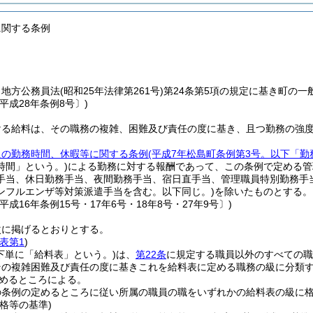
に関する条例
、地方公務員法
(昭和25年法律第261号)
第24条第5項の規定に基き町の
平成28年条例8号〕)
ける給料は、その職務の複雑、困難及び責任の度に基き、且つ勤務の強
員の勤務時間、休暇等に関する条例
(平成7年松島町条例第3号。以下「勤
時間」という。)
による勤務に対する報酬であって、この条例で定める管
手当、休日勤務手当、夜間勤務手当、宿日直手当、管理職員特別勤務手
ンフルエンザ等対策派遣手当を含む。以下同じ。)
を除いたものとする。
平成16年条例15号・17年6号・18年8号・27年9号〕)
次に掲げるとおりとする。
表第1
)
下単に「給料表」という。)
は、
第22条
に規定する職員以外のすべての職
その複雑困難及び責任の度に基きこれを給料表に定める職務の級に分類
めるところによる。
の条例の定めるところに従い所属の職員の職をいずれかの給料表の級に
格等の基準)