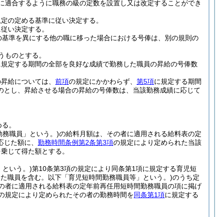
に適合するように職務の級の定数を設置し又は改定することができ
規定の定める基準に従い決定する。
に従い決定する。
の基準を異にする他の職に移った場合における号俸は、別の規則の
うものとする。
に規定する期間の全部を良好な成績で勤務した職員の昇給の号俸数
の昇給については、
前項
の規定にかかわらず、
第5項
に規定する期間
のとし、昇給させる場合の昇給の号俸数は、当該勤務成績に応じて
める。
勤務職員」という。)
の給料月額は、その者に適用される給料表の定
応じた額に、
勤務時間条例第2条第3項
の規定により定められた当該
を乗じて得た額とする。
」という。)
第10条第3項の規定により同条第1項に規定する育児短
った職員を含む。以下「育児短時間勤務職員等」という。)
のうち定
の者に適用される給料表の定年前再任用短時間勤務職員の項に掲げ
の規定により定められたその者の勤務時間を
同条第1項
に規定する