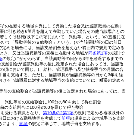
がその在勤する地域を異にして異動した場合又は当該職員の在勤す
公署に引き続き6箇月を超えて在勤していた場合その他当該場合との
若しくは移転
(以下この項において「異動等」という。)
の直後に在
おいて「異動等後の支給割合」という。)
が当該異動等の日の前日
で定める場合には、当該支給割合を超えない範囲内で規則で定める
とき、又は当該異動等の直後に在勤する地域が
同条第1項
の規則で
条
の規定にかかわらず、当該異動等の日から3年を経過するまでの
の支給割合が当該異動等の後に改定された場合にあっては、当該改
の項において同じ。)
、給料、管理職手当及び扶養手当の月額の合
手当を支給する。
ただし、当該職員が当該異動等の日から3年を経
おける当該職員に対する地域手当の支給については、町長の定める
動等前の支給割合が当該異動等の後に改定された場合にあっては、当
)
異動等前の支給割合に100分の80を乗じて得た割合
の支給割合に100分の60を乗じて得た割合
用を受ける職員となり、
第10条の2第1項
の規則で定める地域以外の
前日における勤務地等を考慮して
前項
の規定による地域手当を支給
ろにより、
同項
の規定に準じて、地域手当を支給する。