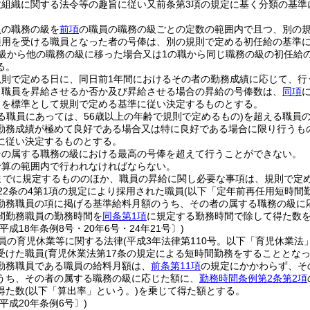
政組織に関する法令等の趣旨に従い又前条第3項の規定に基く分類の基準
員の職務の級を
前項
の職員の職務の級ごとの定数の範囲内で且つ、別の
適用を受ける職員となった者の号俸は、別の規則で定める初任給の基準
の級から他の職務の級に移った場合又は1の職から同じ職務の級の初任給
る。
規則で定める日に、同日前1年間におけるその者の勤務成績に応じて、行
り職員を昇給させるか否か及び昇給させる場合の昇給の号俸数は、
同項
とを標準として規則で定める基準に従い決定するものとする。
る職員にあっては、56歳以上の年齢で規則で定めるもの)
を超える職員
勤務成績が極めて良好である場合又は特に良好である場合に限り行うも
に従い決定するものとする。
その属する職務の級における最高の号俸を超えて行うことができない。
予算の範囲内で行われなければならない。
までに規定するもののほか、職員の昇給に関し必要な事項は、規則で定
22条の4第1項の規定により採用された職員
(以下「定年前再任用短時間
勤務職員の項に掲げる基準給料月額のうち、その者の属する職務の級に
間勤務職員の勤務時間を
同条第1項
に規定する勤務時間で除して得た数
平成18年条例8号・20年6号・24年21号〕)
員の育児休業等に関する法律
(平成3年法律第110号。以下「育児休業法
受けた職員
(育児休業法第17条の規定による短時間勤務をすることとな
勤務職員である職員の給料月額は、
前条第11項
の規定にかかわらず、そ
うち、その者の属する職務の級に応じた額に、
勤務時間条例第2条第2項
得た数
(以下「算出率」という。)
を乗じて得た額とする。
平成20年条例6号〕)