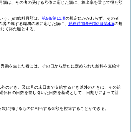
月額は、その者の受ける号俸に応じた額に、算出率を乗じて得た額
いう。)
の給料月額は、
第5条第11項
の規定にかかわらず、その者
の者の属する職務の級に応じた額に、
勤務時間条例第2条第4項
の規
乗じて得た額とする。
に異動を生じた者には、その日から新たに定められた給料を支給す
以外のとき、又は月の末日まで支給するとき以外のときは、その給
週休日の日数を差し引いた日数を基礎として、日割りによって計
ら次に掲げるものに相当する金額を控除することができる。