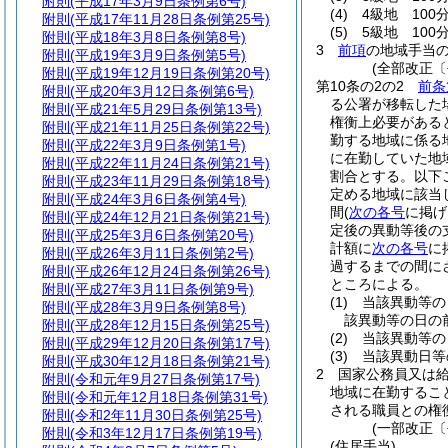
附則
(平成17年3月9日条例第6号)
(4)
4級地 100
附則
(平成17年11月28日条例第25号)
(5)
5級地 100
附則
(平成18年3月8日条例第8号)
3
前項
の地域手当
附則
(平成19年3月9日条例第5号)
(全部改正〔
附則
(平成19年12月19日条例第20号)
第10条の2の2
前条
附則
(平成20年3月12日条例第6号)
る公署が移転した
附則
(平成21年5月29日条例第13号)
権衡上必要がある
附則
(平成21年11月25日条例第22号)
勤する地域に係る
附則
(平成22年3月9日条例第1号)
に在勤していた地
附則
(平成22年11月24日条例第21号)
割合とする。以下
附則
(平成23年11月29日条例第18号)
定める地域に該当
附則
(平成24年3月6日条例第4号)
間
(
次の各号
に掲げ
附則
(平成24年12月21日条例第21号)
定後の異動等後の
附則
(平成25年3月6日条例第20号)
計額に
次の各号
に
附則
(平成26年3月11日条例第2号)
過するまでの間に
附則
(平成26年12月24日条例第26号)
ところによる。
附則
(平成27年3月11日条例第9号)
(1)
当該異動等の
附則
(平成28年3月9日条例第8号)
該異動等の日の
附則
(平成28年12月15日条例第25号)
(2)
当該異動等の
附則
(平成29年12月20日条例第17号)
(3)
当該異動日等
附則
(平成30年12月18日条例第21号)
2
国家公務員又は
附則
(令和元年9月27日条例第17号)
地域に在勤するこ
附則
(令和元年12月18日条例第31号)
される職員との権
附則
(令和2年11月30日条例第25号)
(一部改正〔
附則
(令和3年12月17日条例第19号)
(住居手当)