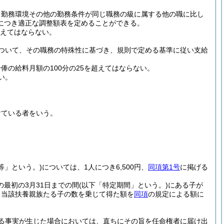
、勤務環境その他の勤務条件が同じ職務の級に属する他の職に比し
につき適正な調整額表を定めることができる。
こえてはならない。
ついて、その職務の特殊性に基づき、規則で定める基準に従い支給
の給料月額の100分の25を超えてはならない。
い。
けている者をいう。
等」という。)
については、1人につき6,500円、
同項第1号
に掲げる
の最初の3月31日までの間
(以下「特定期間」という。)
にある子が
ある当該扶養親族たる子の数を乗じて得た額を
同項
の規定による額に
る事実が生じた場合においては、直ちにその旨を任命権者に届け出