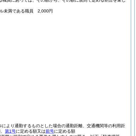
る職員にあっては、その額から、その額に規則で定める割合を乗じ
ル未満である職員 2,000円
歩により通勤するものとした場合の通勤距離、交通機関等の利用距
額、
第1号
に定める額又は
前号
に定める額