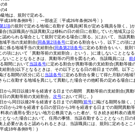
分の8
分の4
の級地は、規則で定める。
平成18年条例8号〕、一部改正〔平成26年条例26号〕)
第1項
の規則で定める地域に在勤する職員
(町長が定める職員を除く。)
場合
(当該職員が当該異動又は移転の日の前日に在勤していた地域又は
と認められる場合として規則で定める場合に限る。)
において、当該異動
地域手当の支給割合
(
同条第2項各号
に定める割合をいう。以下この項に
域に係る地域手当の支給割合
(
同条第2項各号
に定める割合をいい、規則
この項において「異動等前の支給割合」という。)
に達しないこととなる
しないこととなるときは、異動等の円滑を図るため、当該職員には、
前
る期間において
当該各号
に定める割合が異動等後の支給割合
(異動等後
支給割合)
以下となるときは、その以下となる日の前日までの間。以下こ
掲げる期間の区分に応じ
当該各号
に定める割合を乗じて得た月額の地域
さらに在勤する地域を異にして異動した場合その他町長の定める場合に
日から同日以後1年を経過する日までの期間 異動等前の支給割合
(異
前日の異動等前の支給割合。
次号
において同じ。)
日から同日以後2年を経過する日までの期間
(
前号
に掲げる期間を除く。
の日から2年を経過する日の翌日から3年を経過する日までの期間異動等前
給料表の適用を受けない地方公務員であった者が、引き続き給料表の適
ととなった場合において、任用の事情、当該在勤することとなった日の
衡上必要があると認められるときは、当該職員には、規則に定めるとこ
平成18年条例8号〕)