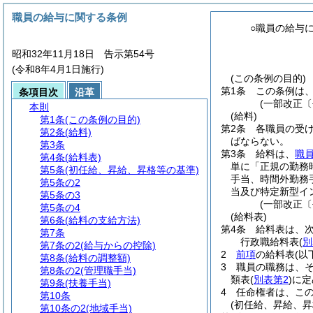
職員の給与に関する条例
○職員の給与
昭和32年11月18日 告示第54号
(令和8年4月1日施行)
(この条例の目的)
第1条
この条例は
条項目次
沿革
(一部改正〔
本則
(給料)
第1条
(この条例の目的)
第2条
各職員の受
第2条
(給料)
ばならない。
第3条
第3条
給料は、
職
第4条
(給料表)
単に「正規の勤務
第5条
(初任給、昇給、昇格等の基準)
手当、時間外勤務
第5条の2
当及び特定新型イ
第5条の3
(一部改正〔
第5条の4
(給料表)
第6条
(給料の支給方法)
第4条
給料表は、
第7条
行政職給料表
(
別
第7条の2
(給与からの控除)
2
前項
の給料表
(以
第8条
(給料の調整額)
3
職員の職務は、
第8条の2
(管理職手当)
類表
(
別表第2
)
に定
第9条
(扶養手当)
4
任命権者は、こ
第10条
(初任給、昇給、昇
第10条の2
(地域手当)