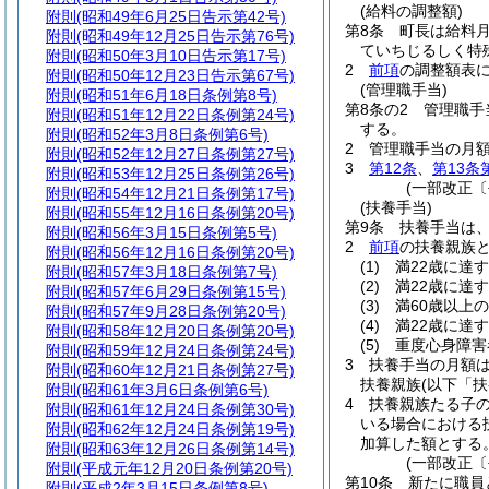
(給料の調整額)
附則
(昭和49年6月25日告示第42号)
第8条
町長は給料
附則
(昭和49年12月25日告示第76号)
ていちじるしく特
附則
(昭和50年3月10日告示第17号)
2
前項
の調整額表に
附則
(昭和50年12月23日告示第67号)
(管理職手当)
附則
(昭和51年6月18日条例第8号)
第8条の2
管理職手
附則
(昭和51年12月22日条例第24号)
する。
附則
(昭和52年3月8日条例第6号)
2
管理職手当の月
附則
(昭和52年12月27日条例第27号)
3
第12条
、
第13条
附則
(昭和53年12月25日条例第26号)
(一部改正〔
附則
(昭和54年12月21日条例第17号)
(扶養手当)
附則
(昭和55年12月16日条例第20号)
第9条
扶養手当は
附則
(昭和56年3月15日条例第5号)
2
前項
の扶養親族
附則
(昭和56年12月16日条例第20号)
(1)
満22歳に達
附則
(昭和57年3月18日条例第7号)
(2)
満22歳に達
附則
(昭和57年6月29日条例第15号)
(3)
満60歳以上
附則
(昭和57年9月28日条例第20号)
(4)
満22歳に達
附則
(昭和58年12月20日条例第20号)
(5)
重度心身障害
附則
(昭和59年12月24日条例第24号)
3
扶養手当の月額
附則
(昭和60年12月21日条例第27号)
扶養親族
(以下「
附則
(昭和61年3月6日条例第6号)
4
扶養親族たる子の
附則
(昭和61年12月24日条例第30号)
いる場合における
附則
(昭和62年12月24日条例第19号)
加算した額とする
附則
(昭和63年12月26日条例第14号)
(一部改正〔
附則
(平成元年12月20日条例第20号)
第10条
新たに職員
附則
(平成2年3月15日条例第8号)