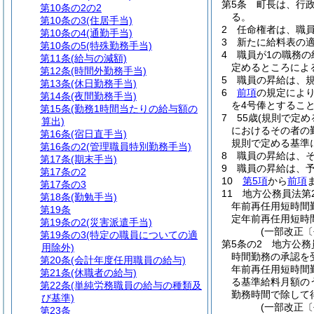
第5条
町長は、行
第10条の2の2
る。
第10条の3
(住居手当)
2
任命権者は、職
第10条の4
(通勤手当)
3
新たに給料表の
第10条の5
(特殊勤務手当)
4
職員が1の職務
第11条
(給与の減額)
定めるところによ
第12条
(時間外勤務手当)
5
職員の昇給は、
第13条
(休日勤務手当)
6
前項
の規定によ
第14条
(夜間勤務手当)
を4号俸とするこ
第15条
(勤務1時間当たりの給与額の
7
55歳
(規則で定め
算出)
におけるその者の
第16条
(宿日直手当)
規則で定める基準
第16条の2
(管理職員特別勤務手当)
8
職員の昇給は、
第17条
(期末手当)
9
職員の昇給は、
第17条の2
10
第5項
から
前項
第17条の3
11
地方公務員法第
第18条
(勤勉手当)
年前再任用短時間
第19条
定年前再任用短時
第19条の2
(災害派遣手当)
(一部改正〔
第19条の3
(特定の職員についての適
第5条の2
地方公務
用除外)
時間勤務の承認を
第20条
(会計年度任用職員の給与)
年前再任用短時間
第21条
(休職者の給与)
る基準給料月額の
第22条
(単純労務職員の給与の種類及
勤務時間で除して
び基準)
(一部改正〔
第23条