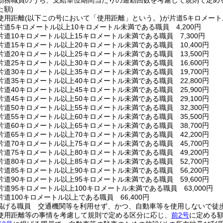
勤務職員のうち、支給単位期間当たりの通勤回数を考慮して規則で定め
た額)
使用距離
(以下この号において「使用距離」という。)
が片道5キロメート
道5キロメートル以上10キロメートル未満である職員 4,200円
道10キロメートル以上15キロメートル未満である職員 7,300円
道15キロメートル以上20キロメートル未満である職員 10,400円
道20キロメートル以上25キロメートル未満である職員 13,500円
道25キロメートル以上30キロメートル未満である職員 16,600円
道30キロメートル以上35キロメートル未満である職員 19,700円
道35キロメートル以上40キロメートル未満である職員 22,800円
道40キロメートル以上45キロメートル未満である職員 25,900円
道45キロメートル以上50キロメートル未満である職員 29,100円
道50キロメートル以上55キロメートル未満である職員 32,300円
道55キロメートル以上60キロメートル未満である職員 35,500円
道60キロメートル以上65キロメートル未満である職員 38,700円
道65キロメートル以上70キロメートル未満である職員 42,200円
道70キロメートル以上75キロメートル未満である職員 45,700円
道75キロメートル以上80キロメートル未満である職員 49,200円
道80キロメートル以上85キロメートル未満である職員 52,700円
道85キロメートル以上90キロメートル未満である職員 56,200円
道90キロメートル以上95キロメートル未満である職員 59,600円
道95キロメートル以上100キロメートル未満である職員 63,000円
道100キロメートル以上である職員 66,400円
掲げる職員 交通機関等を利用せず、かつ、自動車等を使用しないで徒
使用距離等の事情を考慮して規則で定める区分に応じ、
前2号
に定める