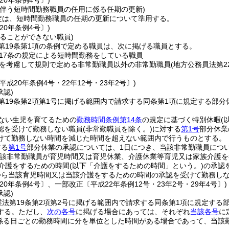
20年条例4号〕)
に伴う短時間勤務職員の任用に係る任期の更新)
定は、短時間勤務職員の任期の更新について準用する。
20年条例4号〕)
ることができない職員)
第19条第1項の条例で定める職員は、次に掲げる職員とする。
17条の規定による短時間勤務をしている職員
を考慮して規則で定める非常勤職員以外の非常勤職員
(地方公務員法第
平成20年条例4号・22年12号・23年2号〕)
承認)
第19条第2項第1号に掲げる範囲内で請求する同条第1項に規定する部分
。
ない生児を育てるための
勤務時間条例第14条
の規定に基づく特別休暇
(
認を受けて勤務しない職員
(非常勤職員を除く。)
に対する
第1号
部分休業
けて勤務しない時間を減じた時間を超えない範囲内で行うものとする。
する
第1号
部分休業の承認については、1日につき、当該非常勤職員につい
当該非常勤職員が育児時間又は育児休業、介護休業等育児又は家族介護
る介護をするための時間
(以下「介護をするための時間」という。)
の承認
から当該育児時間又は当該介護をするための時間の承認を受けて勤務しな
20年条例4号〕、一部改正〔平成22年条例12号・23年2号・29年4号〕)
承認)
業法第19条第2項第2号に掲げる範囲内で請求する同条第1項に規定する
する。
ただし、
次の各号
に掲げる場合にあっては、それぞれ
当該各号
に
係る日ごとの勤務時間に分を単位とした時間がある場合であって、当該