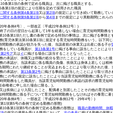
10条第1項の条例で定める職員は、次に掲げる職員とする。
6条第1項の規定により任期を定めて採用された職員
に関する条例第4条第1項
又は
第2項
の規定により引き続いて勤務してい
に関する条例第9条第1項
から
第4項
までの規定により異動期間
(これら
20年条例4号〕、一部改正〔平成22年条例12号〕)
の終了の日の翌日から起算して1年を経過しない場合に育児短時間勤務を
第10条第1項ただし書の条例で定める特別の事情は、次に掲げる事情と
務
(育児休業法第10条第1項に規定する育児短時間勤務をいう。以下同じ
時間勤務の承認が効力を失った後、当該産前の休業又は出産に係る子が
務をしている職員が、
第13条第1号
に掲げる事由に該当したことにより
条第2号ア
又は
イ
に掲げる場合に該当することとなったこと。
務の承認が、休職又は停職の処分を受けたことにより、効力を失った後
務の承認が、当該承認に係る職員の負傷、疾病又は身体上若しくは精神
当期間にわたり継続することが見込まれることにより取り消された後、
務の承認が、
第13条第2号
に掲げる事由に該当したことにより取り消さ
務
(この号の規定に該当したことにより当該育児短時間勤務に係る子につ
短時間勤務をした職員が、当該育児短時間勤務の承認の請求の際育児短
任命権者に申し出た場合に限る。)
。
又は疾病により入院したこと、配偶者と別居したことその他の育児短時
短時間勤務に係る子について育児短時間勤務をしなければその養育に著
20年条例4号〕、一部改正〔平成22年条例12号・29年4号〕)
条第1項第5号の条例で定める勤務の形態)
第10条第1項第5号の条例で定める勤務の形態は、
職員の勤務時間、休暇
1項
の規定の適用を受ける職員において、
次の各号
に掲げる勤務の形態