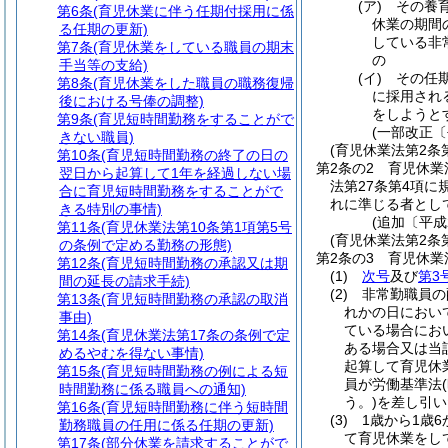
(ア)
その養
第6条
(育児休業に伴う任期付採用に係
休業の期間
る任期の更新)
している非
第7条
(育児休業をしている職員の期末
の
手当等の支給)
(イ)
その任
第8条
(育児休業をした職員の職務復帰
に採用され
後における号俸の調整)
をしようと
第9条
(育児短時間勤務をすることがで
(一部改正〔
きない職員)
(育児休業法第2条
第10条
(育児短時間勤務の終了の日の
第2条の2
育児休業
翌日から起算して1年を経過しない場
法第27条第4項
合に育児短時間勤務をすることがで
れに準じる者とし
きる特別の事情)
(追加〔平成
第11条
(育児休業法第10条第1項第5号
(育児休業法第2条
の条例で定める勤務の形態)
第2条の3
育児休業
第12条
(育児短時間勤務の承認又は期
(1)
次号
及び
第3
間の延長の請求手続)
(2)
非常勤職員の
第13条
(育児短時間勤務の承認の取消
れかの日におい
事由)
ている場合にお
第14条
(育児休業法第17条の条例で定
ある場合又は当
めるやむを得ない事情)
起算して育児休
第15条
(育児短時間勤務の例による短
員が労働基準法
時間勤務に係る職員への通知)
う。)
を差し引い
第16条
(育児短時間勤務に伴う短時間
(3)
1歳から1歳
勤務職員の任用に係る任期の更新)
て育児休業をし
第17条
(部分休業を請求することがで