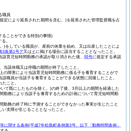
る職員
の規定により延長された期間を含む。)
を延長された管理監督職を占
することができる特別の事情)
する。
。)
をしている職員が、産前の休業を始め、又は出産したことによ
第3条第1号ア
又は
イ
に掲げる場合に該当することとなったこと。
当該育児短時間勤務の承認が取り消された後、
同号
に規定する承認
、当該休職又は停職の期間が終了したこと。
上の障害により当該育児短時間勤務に係る子を養育することがで
当該職員が当該子を養育することができる状態に回復したこと。
れたこと。
いて既にしたものを除く。)
の終了後、3月以上の期間を経過した
時間勤務により当該子を養育するための計画について育児短時間勤
間勤務の終了時に予測することができなかった事実が生じたこと
しい支障が生じることとなったこと。
等に関する条例
(平成7年松島町条例第3号。以下「勤務時間条例」
とする。