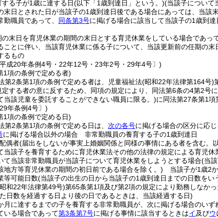
育する子が1歳に達する日
(以下「1歳到達日」という。)
(当該子について
の末日とされた日が当該子の1歳到達日後である場合にあっては、当該
常勤職員であって、
同条第3号
に掲げる場合に該当して当該子の1歳到達
期の末日を育児休業の期間の末日とする育児休業をしている場合であっ
ることに伴い、当該育児休業に係る子について、当該更新前の任期の末
するもの
平成20年条例4号・22年12号・23年2号・29年4号〕)
第1項の条例で定める者)
法第2条第1項の条例で定める者は、児童福祉法
(昭和22年法律第164号)
に規定する者の意に反するため、同項の規定により、同法第6条の4第2
て当該児童を委託することができない職員に限る。)
に同法第27条第1
29年条例4号〕)
第1項の条例で定める日)
法第2条第1項の条例で定める日は、
次の各号
に掲げる場合の区分に応じ
号
に掲げる場合以外の場合 非常勤職員の養育する子の1歳到達日
配偶者
(届出をしないが事実上婚姻関係と同様の事情にある者を含む。以
て当該子を養育するために育児休業法その他の法律の規定による育児休
いて当該非常勤職員が当該子について育児休業をしようとする場合
(当
該地方等育児休業の期間の初日前である場合を除く。)
当該子が1歳2
業等可能日数
(当該子の出生の日から当該子の1歳到達日までの日数をいう
(昭和22年法律第49号)
第65条第1項及び第2項の規定により勤務しなか
た日数を経過する日より後の日であるときは、当該経過する日)
6か月に達するまでの子を養育する非常勤職員が、次に掲げる場合のいず
ている場合であって
第3条第7号
に掲げる事情に該当するときは
イ
及び
ウ