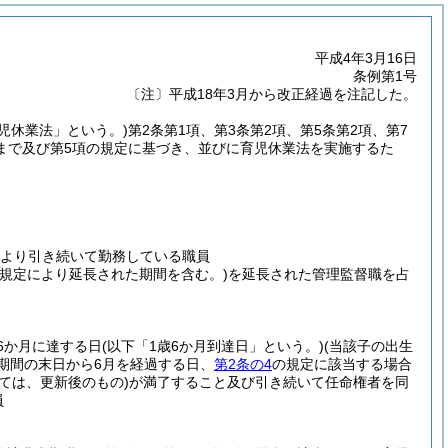
平成4年3月16日
条例第1号
〔注〕平成18年3月から改正経過を注記した。
育児休業法」という。)
第2条第1項、第3条第2項、第5条第2項、第7
3項まで及び第5項の規定に基づき、並びに育児休業法を実施するた
より引き続いて勤務している職員
の規定により延長された期間を含む。)
を延長された管理監督職を占
6か月に達する日
(以下「1歳6か月到達日」という。)
(当該子の出生
期間の末日から6月を経過する日、
第2条の4
の規定に該当する場合
ては、更新後のもの)
が満了すること及び引き続いて任命権者を同
員