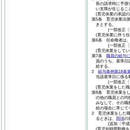
長の請求時に予測
い支障が生じるこ
(育児休業の承認の
第5条
育児休業法
きとする。
(一部改正〔
(育児休業に伴う
第6条
任命権者は
(一部改正〔
(育児休業をして
第7条
職員の給与
員のうち、基準日
給する。
2
給与条例第18条
当該基準日に係る
(一部改正〔
(育児休業をした
第8条
育児休業を
の他の職員との均
みなして、その職
給の場合に準じて
2
育児休業をした
るときは、
同項
の
(追加〔平成
(育児短時間勤務