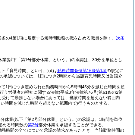
22条の4第1項に規定する短時間勤務の職を占める職員を除く。
次条
休業
(以下「第1号部分休業」という。)
の承認は、30分を単位とし
以下「育児時間」という。)
又は
勤務時間条例第16条第1項
の規定に
の承認については、1日につき2時間から当該育児時間又は当該介
て1日につき定められた勤務時間から5時間45分を減じた時間を超
を行う労働者の福祉に関する法律
(平成3年法律第76号)
第61条の2第
を受けて勤務しない場合にあっては、当該時間を超えない範囲内
い時間を減じた時間を超えない範囲内で)
行うものとする。
部分休業
(以下「第2号部分休業」という。)
の承認は、1時間を単位
定める時間数の
第2号
部分休業を承認することができる。
勤務時間の全てについて承認の請求があったとき 当該勤務時間の