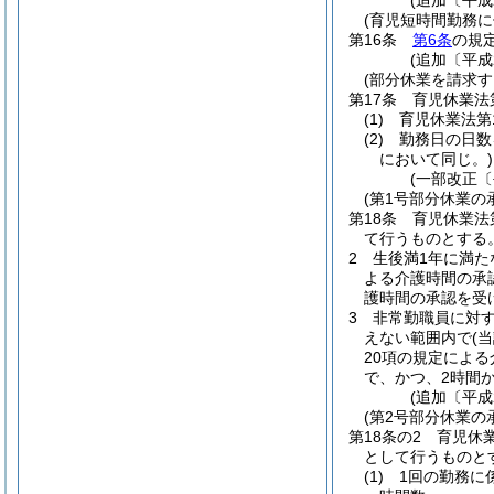
(追加〔平成
(育児短時間勤務
第16条
第6条
の規
(追加〔平成
(部分休業を請求す
第17条
育児休業法
(1)
育児休業法第
(2)
勤務日の日数
において同じ。)
(一部改正〔
(第1号部分休業の
第18条
育児休業法
て行うものとする
2
生後満1年に満た
よる介護時間の承
護時間の承認を受
3
非常勤職員に対
えない範囲内で
(
20項の規定によ
で、かつ、2時間
(追加〔平成
(第2号部分休業の
第18条の2
育児休
として行うものと
(1)
1回の勤務に