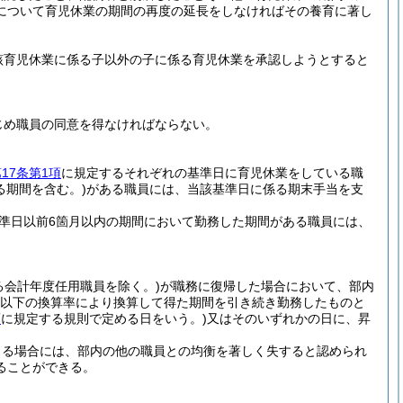
について育児休業の期間の再度の延長をしなければその養育に著し
該育児休業に係る子以外の子に係る育児休業を承認しようとすると
じめ職員の同意を得なければならない。
17条第1項
に規定するそれぞれの基準日に育児休業をしている職
る期間を含む。)
がある職員には、当該基準日に係る期末手当を支
準日以前6箇月以内の期間において勤務した期間がある職員には、
る会計年度任用職員を除く。)
が職務に復帰した場合において、部内
00以下の換算率により換算して得た期間を引き続き勤務したものと
項
に規定する規則で定める日をいう。)
又はそのいずれかの日に、昇
よる場合には、部内の他の職員との均衡を著しく失すると認められ
ることができる。