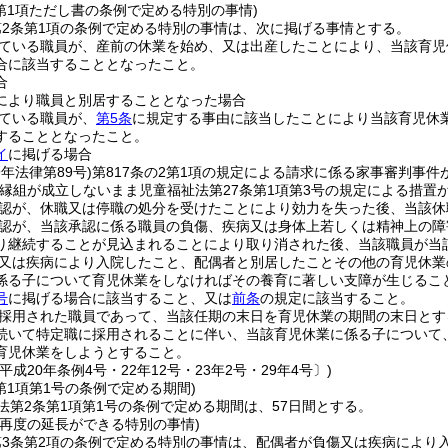
第1項ただし書の条例で定める特別の事情)
2条第1項の条例で定める特別の事情は、次に掲げる事情とする。
ている職員が、産前の休業を始め、又は出産したことにより、当該育児
合に該当することとなったこと。
合
により職員と別居することとなった場合
ている職員が、
第5条
に規定する事由に該当したことにより当該育児休
することとなったこと。
イ
に掲げる場合
9年法律第89号)
第817条の2第1項の規定による請求に係る家事審判事件
縁組が成立しないまま児童福祉法第27条第1項第3号の規定による措置
認が、休職又は停職の処分を受けたことにより効力を失った後、当該休
認が、当該承認に係る職員の負傷、疾病又は身体上若しくは精神上の障
り継続することが見込まれることにより取り消された後、当該職員が当
又は疾病により入院したこと、配偶者と別居したことその他の育児休業
係る子について育児休業をしなければその養育に著しい支障が生じるこ
号
に掲げる場合に該当すること、又は
前条
の規定に該当すること。
採用された職員であって、当該任期の末日を育児休業の期間の末日とす
続いて特定職に採用されることに伴い、当該育児休業に係る子について
育児休業をしようとすること。
平成20年条例4号・22年12号・23年2号・29年4号〕)
第1項第1号の条例で定める期間)
法第2条第1項第1号の条例で定める期間は、57日間とする。
の再度の延長ができる特別の事情)
第3条第2項の条例で定める特別の事情は、配偶者が負傷又は疾病により