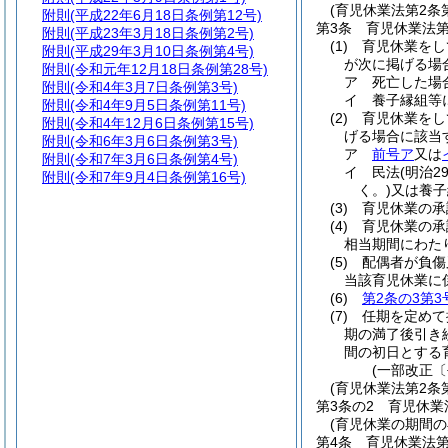
(育児休業法第2条
附則
(平成22年6月18日条例第12号)
第3条
育児休業法第
附則
(平成23年3月18日条例第2号)
(1)
育児休業をし
附則
(平成29年3月10日条例第4号)
が次に掲げる場
附則
(令和元年12月18日条例第28号)
ア
死亡した場
附則
(令和4年3月7日条例第3号)
イ
養子縁組等
附則
(令和4年9月5日条例第11号)
(2)
育児休業をし
附則
(令和4年12月6日条例第15号)
げる場合に該当
附則
(令和6年3月6日条例第3号)
ア
前号ア
又は
附則
(令和7年3月6日条例第4号)
イ
民法
(明治2
附則
(令和7年9月4日条例第16号)
く。)
又は養子
(3)
育児休業の承
(4)
育児休業の承
相当期間にわた
(5)
配偶者が負傷
当該育児休業に
(6)
第2条の3第3
(7)
任期を定めて
期の満了後引き
間の初日とする
(一部改正〔
(育児休業法第2条
第3条の2
育児休業
(育児休業の期間
第4条
育児休業法