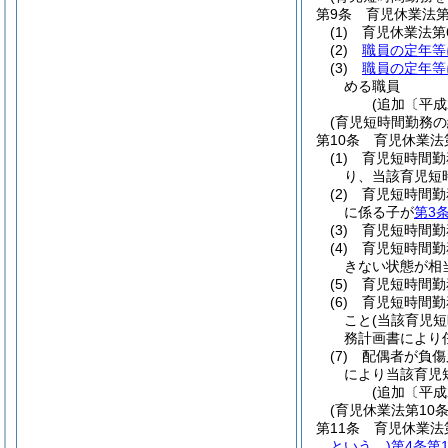
第9条
育児休業法第
(1)
育児休業法第
(2)
職員の定年等
(3)
職員の定年等
める職員
(追加〔平成
(育児短時間勤務
第10条
育児休業法
(1)
育児短時間勤
り、当該育児短
(2)
育児短時間勤
に係る子が
第3
(3)
育児短時間勤
(4)
育児短時間勤
きない状態が相
(5)
育児短時間勤
(6)
育児短時間勤
こと
(当該育児
務計画書により
(7)
配偶者が負傷
により当該育児
(追加〔平成
(育児休業法第10
第11条
育児休業法
という。)
第4条第