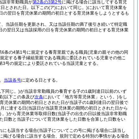
当該非常勤職員が
第2条の3第2号
に掲げる場合に該当してする育児
末日とされた日。以下この
(ア)
において同じ。)
において育児休業を
日の翌日を育児休業の期間の初日とする育児休業をしようとするも
て、当該任期を更新され、又は当該任期の満了後引き続いて特定職
日の翌日又は当該採用の日を育児休業の期間の初日とする育児休業
第6条の4第1号に規定する養育里親である職員
(児童の親その他の同
号に規定する養子縁組里親である職員に委託されている児童その他こ
項第3号の規定により委託されている当該児童とする。
、
当該各号
に定める日とする。
下同じ。)
が当該非常勤職員の養育する子の1歳到達日以前のいず
業
(以下この条及び
次条
において「地方等育児休業」という。)
をし
該育児休業の期間の初日とされた日が当該子の1歳到達日の翌日後で
か月に達する日
(当該日が当該育児休業の期間の初日とされた日から
。)
から育児休業等取得日数
(当該子の出生の日以後当該非常勤職
った日数と当該子について育児休業をした日数を合算した日数をい
れにも該当する場合
(当該子についてこの号に掲げる場合に該当し
に掲げる場合に該当する場合、規則で定める特別の事情がある場合