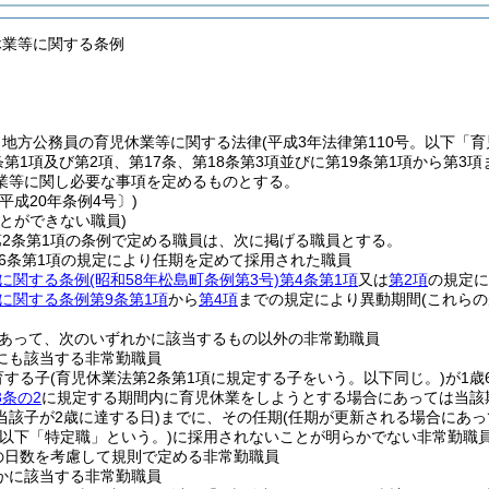
休業等に関する条例
、地方公務員の育児休業等に関する法律
(平成3年法律第110号。以下「
条第1項及び第2項、第17条、第18条第3項並びに第19条第1項から第
業等に関し必要な事項を定めるものとする。
平成20年条例4号〕)
とができない職員)
2条第1項の条例で定める職員は、次に掲げる職員とする。
6条第1項の規定により任期を定めて採用された職員
に関する条例
(昭和58年松島町条例第3号)
第4条第1項
又は
第2項
の規定に
に関する条例第9条第1項
から
第4項
までの規定により異動期間
(これら
あって、次のいずれかに該当するもの以外の非常勤職員
にも該当する非常勤職員
育する子
(育児休業法第2条第1項に規定する子をいう。以下同じ。)
が1歳
3条の2
に規定する期間内に育児休業をしようとする場合にあっては当該
当該子が2歳に達する日)
までに、その任期
(任期が更新される場合にあっ
(以下「特定職」という。)
に採用されないことが明らかでない非常勤職
の日数を考慮して規則で定める非常勤職員
かに該当する非常勤職員