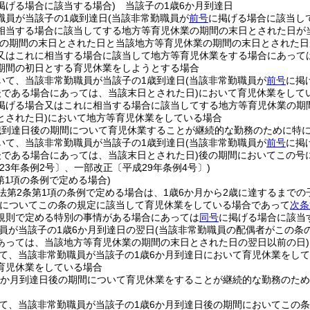
掲げる場合に該当する場合)
当該子の1歳6か月到達日
職員が当該子の1歳到達日
(当該非常勤職員が
前号
に掲げる場合に該当し
相当する場合に該当してする地方等育児休業の期間の末日とされた日が
業の期間の末日とされた日と当該地方等育児休業の期間の末日とされた日
又はこれに相当する場合に該当して地方等育児休業をする場合にあって
期間の初日とする育児休業をしようとする場合
いて、当該非常勤職員が当該子の1歳到達日
(当該非常勤職員が
前号
に掲
後である場合にあっては、当該末日とされた日)
において育児休業をして
掲げる場合又はこれに相当する場合に該当してする地方等育児休業の期
とされた日)
において地方等育児休業をしている場合
歳到達日後の期間について育児休業することが継続的な勤務のために特
いて、当該非常勤職員が当該子の1歳到達日
(当該非常勤職員が
前号
に掲
後である場合にあっては、当該末日とされた日)
後の期間においてこの号
23年条例2号〕、一部改正〔平成29年条例4号〕)
第1項の条例で定める場合)
法第2条第1項の条例で定める場合は、1歳6か月から2歳に達するまで
子についてこの条の規定に該当して育児休業をしている場合であって
次条
規則で定める特別の事情がある場合にあっては
同号
に掲げる場合に該当
員が当該子の1歳6か月到達日の翌日
(当該非常勤職員の配偶者がこの条
あっては、当該地方等育児休業の期間の末日とされた日の翌日以前の日)
て、当該非常勤職員が当該子の1歳6か月到達日において育児休業をして
育児休業をしている場合
6か月到達日後の期間について育児休業をすることが継続的な勤務のた
て、当該非常勤職員が当該子の1歳6か月到達日後の期間においてこの