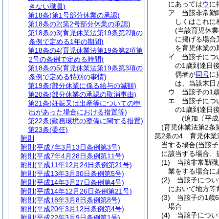
にあっては
ウ
に
きない職員)
ア
当該非常勤
第18条
(第1号部分休業の承認)
しくはこれに
第18条の2
(第2号部分休業の承認)
(当該育児休
第18条の3
(育児休業法第19条第2項の
に掲げる場合
条例で定める1年の期間)
を育児休業の
第18条の4
(育児休業法第19条第2項第
イ
当該子につ
2号の条例で定める時間)
の1歳到達日
第18条の5
(育児休業法第19条第3項の
偶者が
同号
に
条例で定める特別の事情)
は、当該末日
第19条
(部分休業に係る給与の減額)
ウ
当該子の1
第20条
(部分休業の承認の取消事由)
エ
当該子につ
第21条
(妊娠又は出産等についての申
の1歳到達日
出があった場合における措置等)
(追加〔平成
第22条
(勤務環境の整備に関する措置)
(育児休業法第2条
第23条
(委任)
第2条の4
育児休業
附則
当する場合
(当該
附則
(平成7年3月13日条例第3号)
に該当する場合、
附則
(平成7年4月28日条例第11号)
(1)
当該非常勤職
附則
(平成11年12月24日条例第21号)
業をする場合に
附則
(平成13年3月30日条例第5号)
(2)
当該子につい
附則
(平成14年3月27日条例第4号)
において地方等
附則
(平成14年12月26日条例第21号)
(3)
当該子の1歳
附則
(平成18年3月8日条例第8号)
場合
附則
(平成20年3月12日条例第4号)
(4)
当該子につい
附則
(平成22年3月9日条例第1号)