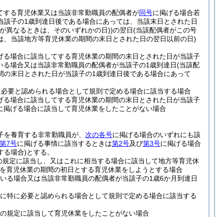
てする育児休業又は当該非常勤職員の配偶者が
同号
に掲げる場合若
当該子の1歳到達日後である場合にあっては、当該末日とされた日
が異なるときは、そのいずれかの日)
)
の翌日
(当該配偶者がこの号
は、当該地方等育児休業の期間の末日とされた日の翌日以前の日)
げる場合に該当してする育児休業の期間の末日とされた日が当該子
いる場合又は当該非常勤職員の配偶者が当該子の1歳到達日
(当該配
間の末日とされた日が当該子の1歳到達日後である場合にあって
に必要と認められる場合として規則で定める場合に該当する場合
げる場合に該当してする育児休業の期間の末日とされた日が当該子
に掲げる場合に該当して育児休業をしたことがない場合
の子を養育する非常勤職員が、
次の各号
に掲げる場合のいずれにも該
第7号
に掲げる事情に該当するときは
第2号
及び
第3号
に掲げる場合
する場合)
とする。
の規定に該当し、又はこれに相当する場合に該当して地方等育児休
を育児休業の期間の初日とする育児休業をしようとする場合
いる場合又は当該非常勤職員の配偶者が当該子の1歳6か月到達日
めに特に必要と認められる場合として規則で定める場合に該当する
条の規定に該当して育児休業をしたことがない場合