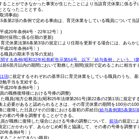
することができなかった事実が生じたことにより当該育児休業に係る子
ととなったこととする。
取消事由)
第5条第2項の条例で定める事由は、育児休業をしている職員について当
平成20年条例4号・22年12号〕)
任期付採用に係る任期の更新)
、育児休業法第6条第3項の規定により任期を更新する場合には、あらか
平成20年条例4号〕)
いる職員の期末手当等の支給)
に関する条例
(昭和32年松島町告示第54号。以下「給与条例」という。)
第
以前6箇月以内の期間において勤務した期間
(規則で定めるこれに相当す
第1項
に規定するそれぞれの基準日に育児休業をしている職員のうち、基
勤勉手当を支給する。
平成20年条例4号〕)
職員の職務復帰後における号俸の調整)
した職員
(地方公務員法
(昭和25年法律第261号)
第22条の2第1項に規定す
衡上必要があると認められるときは、その育児休業の期間を100分の1
務に復帰した日及びその日後における最初の昇給日
(
給与条例第5条第5
その者の号俸を調整することができる。
職員が職務に復帰した場合における号俸の調整について、
前項
の規定に
規定にかかわらず、あらかじめ町長と協議して、その者の号俸を調整す
20年条例4号〕)
をすることができない職員)