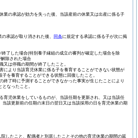
休業の承認が効力を失った後、当該産前の休業又は出産に係る子
業の承認が取り消された後、
同条
に規定する承認に係る子が次に掲
が終了した場合
(特別養子縁組の成立の審判が確定した場合を除
が解除された場合
職又は停職の期間が終了したこと。
害により当該育児休業に係る子を養育することができない状態が
該子を養育することができる状態に回復したこと。
の終了時に予測することができなかった事実が生じたことにより
ととなったこと。
る育児休業をしているものが、当該任期を更新され、又は当該任
、当該更新前の任期の末日の翌日又は当該採用の日を育児休業の期
入院したこと、配偶者と別居したことその他の育児休業の期間の延