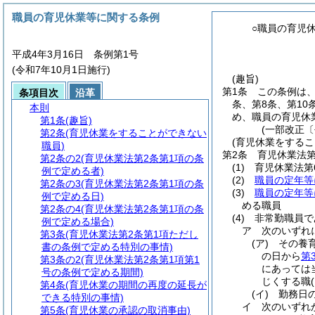
職員の育児休業等に関する条例
○職員の育児
平成4年3月16日 条例第1号
(令和7年10月1日施行)
(趣旨)
第1条
この条例は
条項目次
沿革
条、第8条、第10
本則
め、職員の育児休
第1条
(趣旨)
(一部改正〔
第2条
(育児休業をすることができない
(育児休業をするこ
職員)
第2条
育児休業法第
第2条の2
(育児休業法第2条第1項の条
(1)
育児休業法第
例で定める者)
(2)
職員の定年等
第2条の3
(育児休業法第2条第1項の条
(3)
職員の定年等
例で定める日)
める職員
第2条の4
(育児休業法第2条第1項の条
(4)
非常勤職員で
例で定める場合)
ア
次のいずれ
第3条
(育児休業法第2条第1項ただし
(ア)
その養
書の条例で定める特別の事情)
の日から
第
第3条の2
(育児休業法第2条第1項第1
にあっては
号の条例で定める期間)
じくする職
第4条
(育児休業の期間の再度の延長が
(イ)
勤務日
できる特別の事情)
イ
次のいずれ
第5条
(育児休業の承認の取消事由)