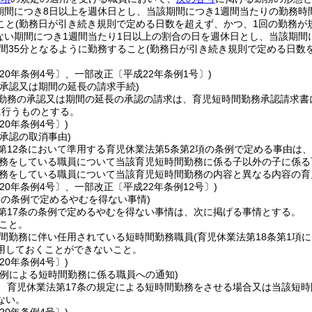
期間につき8日以上を週休日とし、当該期間につき1週間当たりの勤務時間が1
こと
(勤務日が引き続き規則で定める日数を超えず、かつ、1回の勤務が
ない期間につき1週間当たり1日以上の割合の日を週休日とし、当該期間につ
時間35分となるように勤務すること
(勤務日が引き続き規則で定める日数
20年条例4号〕、一部改正〔平成22年条例1号〕)
の承認又は期間の延長の請求手続)
勤務の承認又は期間の延長の承認の請求は、育児短時間勤務承認請求書
に行うものとする。
20年条例4号〕)
承認の取消事由)
第12条において準用する育児休業法第5条第2項の条例で定める事由は
務をしている職員について当該育児短時間勤務に係る子以外の子に係る
務をしている職員について当該育児短時間勤務の内容と異なる内容の育
20年条例4号〕、一部改正〔平成22年条例12号〕)
条の条例で定めるやむを得ない事情)
第17条の条例で定めるやむを得ない事情は、次に掲げる事情とする。
こと。
間勤務に伴い任用されている短時間勤務職員
(育児休業法第18条第1項
用しておくことができないこと。
20年条例4号〕)
の例による短時間勤務に係る職員への通知)
、育児休業法第17条の規定による短時間勤務をさせる場合又は当該短
ない。