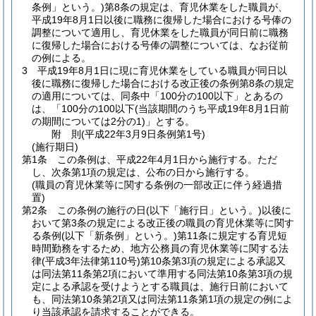
条例」という。)
第8条の規定は、育児休業をした職員が、
平成19年8月1日以後に職務に復帰した場合における号俸の
調整について適用し、育児休業をした職員が同日前に職務
に復帰した場合における号俸の調整については、なお従前
の例による。
3
平成19年8月1日に現に育児休業をしている職員が同日以
後に職務に復帰した場合における改正後の条例第8条の規定
の適用については、同条中「100分の100以下」とあるの
は、「100分の100以下
(当該期間のうち平成19年8月1日前
の期間については2分の1)
」とする。
附
則
(平成22年3月9日
条例第1号)
(施行期日)
第1条
この条例は、平成22年4月1日から施行する。
ただ
し、次条第1項の規定は、公布の日から施行する。
(職員の育児休業等に関する条例の一部改正に伴う経過措
置)
第2条
この条例の施行の日
(以下「施行日」という。)
以後に
おいて第3条の規定による改正後の職員の育児休業等に関す
る条例
(以下「新条例」という。)
第11条に規定する育児短
時間勤務をするため、地方公務員の育児休業等に関する法
律
(平成3年法律第110号)
第10条第3項の規定による承認又
は同法第11条第2項において準用する同法第10条第3項の規
定による承認を受けようとする職員は、施行日前において
も、同法第10条第2項又は同法第11条第1項の規定の例によ
り当該承認を請求することができる。