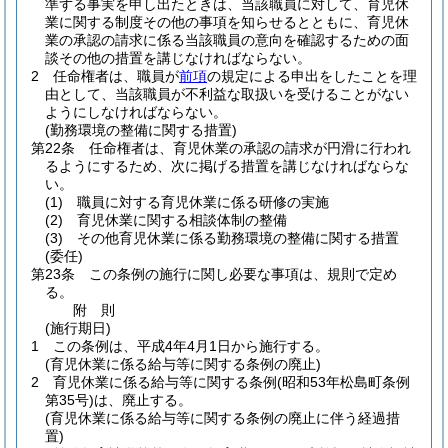
準ずる事実を申し出たときは、当該職員に対して、育児休
業に関する制度その他の事項を知らせるとともに、育児休
業の承認の請求に係る当該職員の意向を確認するための面
談その他の措置を講じなければならない。
2
任命権者は、職員が
前項
の規定による申出をしたことを理
由として、当該職員が不利益な取扱いを受けることがない
ようにしなければならない。
(勤務環境の整備に関する措置)
第22条
任命権者は、育児休業の承認の請求が円滑に行われ
るようにするため、次に掲げる措置を講じなければならな
い。
(1)
職員に対する育児休業に係る研修の実施
(2)
育児休業に関する相談体制の整備
(3)
その他育児休業に係る勤務環境の整備に関する措置
(委任)
第23条
この条例の施行に関し必要な事項は、規則で定め
る。
附
則
(施行期日)
1
この条例は、平成4年4月1日から施行する。
(育児休業に係る給与等に関する条例の廃止)
2
育児休業に係る給与等に関する条例
(昭和53年松島町条例
第35号)
は、廃止する。
(育児休業に係る給与等に関する条例の廃止に伴う経過措
置)