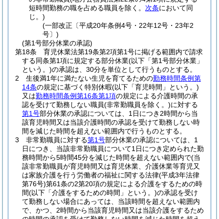
短時間勤務の職を占める職員を除く。
次条
において同
じ。)
(一部改正〔平成20年条例4号・22年12号・23年2
号〕)
(第1号部分休業の承認)
第18条
育児休業法第19条第2項第1号に掲げる範囲内で請求
する同条第1項に規定する部分休業
(以下「第1号部分休業」
という。)
の承認は、30分を単位として行うものとする。
2
生後満1年に満たない生児を育てるための
勤務時間条例第
14条
の規定に基づく特別休暇
(以下「育児時間」という。)
又は
勤務時間条例第16条第1項
の規定による介護時間の承
認を受けて勤務しない職員
(非常勤職員を除く。)
に対する
第1号
部分休業の承認については、1日につき2時間から当
該育児時間又は当該介護時間の承認を受けて勤務しない時
間を減じた時間を超えない範囲内で行うものとする。
3
非常勤職員に対する
第1号
部分休業の承認については、1
日につき、当該非常勤職員について1日につき定められた勤
務時間から5時間45分を減じた時間を超えない範囲内で
(当
該非常勤職員が育児時間又は育児休業、介護休業等育児又
は家族介護を行う労働者の福祉に関する法律
(平成3年法律
第76号)
第61条の2第20項の規定による介護をするための時
間
(以下「介護をするための時間」という。)
の承認を受け
て勤務しない場合にあっては、当該時間を超えない範囲内
で、かつ、2時間から当該育児時間又は当該介護をするため