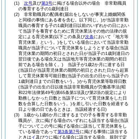
(1)
次号
及び
第3号
に掲げる場合以外の場合 非常勤職員
の養育する子の1歳到達日
(2)
非常勤職員の配偶者
(届出をしないが事実上婚姻関係
と同様の事情にある者を含む。以下同じ。)
が当該非常勤
職員の養育する子の1歳到達日以前のいずれかの日におい
て当該子を養育するために育児休業法その他の法律の規
定による育児休業
(以下この条及び
次条
において「地方等
育児休業」という。)
をしている場合において当該非常勤
職員が当該子について育児休業をしようとする場合
(当該
育児休業の期間の初日とされた日が当該子の1歳到達日の
翌日後である場合又は当該地方等育児休業の期間の初日
前である場合を除く。)
当該子が1歳2か月に達する日
(当該日が当該育児休業の期間の初日とされた日から起算
して育児休業等可能日数
(当該子の出生の日から当該子の
1歳到達日までの日数をいう。)
から育児休業等取得日数
(当該子の出生の日以後当該非常勤職員が労働基準法
(昭
和22年法律第49号)
第65条第1項及び第2項の規定により
勤務しなかった日数と当該子について育児休業をした日
数を合算した日数をいう。)
を差し引いた日数を経過する
日より後の日であるときは、当該経過する日)
(3)
1歳から1歳6か月に達するまでの子を養育する非常勤
職員が、次に掲げる場合のいずれにも該当する場合
(当該
子についてこの号に掲げる場合に該当して育児休業をし
ている場合であって
第3条第7号
に掲げる事情に該当する
ときは
イ
及び
ウ
に掲げる場合に該当する場合、規則で定