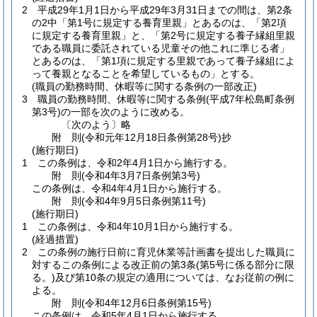
2
平成29年1月1日から平成29年3月31日までの間は、第2条
の2中「第1号に規定する養育里親」とあるのは、「第2項
に規定する養育里親」と、「第2号に規定する養子縁組里親
である職員に委託されている児童その他これに準じる者」
とあるのは、「第1項に規定する里親であって養子縁組によ
って養親となることを希望しているもの」とする。
(職員の勤務時間、休暇等に関する条例の一部改正)
3
職員の勤務時間、休暇等に関する条例
(平成7年松島町条例
第3号)
の一部を次のように改める。
〔次のよう〕略
附
則
(令和元年12月18日
条例第28号)
抄
(施行期日)
1
この条例は、令和2年4月1日から施行する。
附
則
(令和4年3月7日
条例第3号)
この条例は、令和4年4月1日から施行する。
附
則
(令和4年9月5日
条例第11号)
(施行期日)
1
この条例は、令和4年10月1日から施行する。
(経過措置)
2
この条例の施行日前に育児休業等計画書を提出した職員に
対するこの条例による改正前の第3条
(第5号に係る部分に限
る。)
及び第10条の規定の適用については、なお従前の例に
よる。
附
則
(令和4年12月6日
条例第15号)
この条例は、令和5年4月1日から施行する。