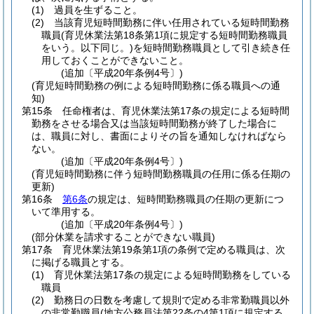
(1)
過員を生ずること。
(2)
当該育児短時間勤務に伴い任用されている短時間勤務
職員
(育児休業法第18条第1項に規定する短時間勤務職員
をいう。以下同じ。)
を短時間勤務職員として引き続き任
用しておくことができないこと。
(追加〔平成20年条例4号〕)
(育児短時間勤務の例による短時間勤務に係る職員への通
知)
第15条
任命権者は、育児休業法第17条の規定による短時間
勤務をさせる場合又は当該短時間勤務が終了した場合に
は、職員に対し、書面によりその旨を通知しなければなら
ない。
(追加〔平成20年条例4号〕)
(育児短時間勤務に伴う短時間勤務職員の任用に係る任期の
更新)
第16条
第6条
の規定は、短時間勤務職員の任期の更新につ
いて準用する。
(追加〔平成20年条例4号〕)
(部分休業を請求することができない職員)
第17条
育児休業法第19条第1項の条例で定める職員は、次
に掲げる職員とする。
(1)
育児休業法第17条の規定による短時間勤務をしている
職員
(2)
勤務日の日数を考慮して規則で定める非常勤職員以外
の非常勤職員
(地方公務員法第22条の4第1項に規定する