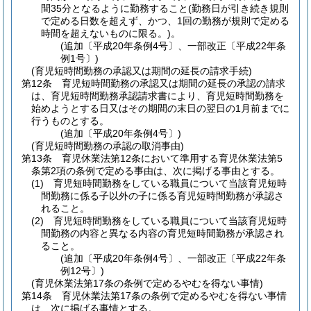
間35分となるように勤務すること
(勤務日が引き続き規則
で定める日数を超えず、かつ、1回の勤務が規則で定める
時間を超えないものに限る。)
。
(追加〔平成20年条例4号〕、一部改正〔平成22年条
例1号〕)
(育児短時間勤務の承認又は期間の延長の請求手続)
第12条
育児短時間勤務の承認又は期間の延長の承認の請求
は、育児短時間勤務承認請求書により、育児短時間勤務を
始めようとする日又はその期間の末日の翌日の1月前までに
行うものとする。
(追加〔平成20年条例4号〕)
(育児短時間勤務の承認の取消事由)
第13条
育児休業法第12条において準用する育児休業法第5
条第2項の条例で定める事由は、次に掲げる事由とする。
(1)
育児短時間勤務をしている職員について当該育児短時
間勤務に係る子以外の子に係る育児短時間勤務が承認さ
れること。
(2)
育児短時間勤務をしている職員について当該育児短時
間勤務の内容と異なる内容の育児短時間勤務が承認され
ること。
(追加〔平成20年条例4号〕、一部改正〔平成22年条
例12号〕)
(育児休業法第17条の条例で定めるやむを得ない事情)
第14条
育児休業法第17条の条例で定めるやむを得ない事情
は、次に掲げる事情とする。