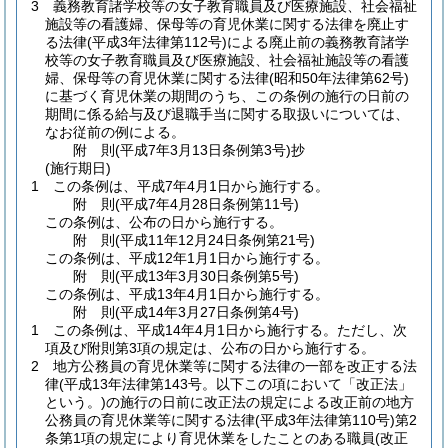
3
義務教育諸学校等の女子教育職員及び医療施設、社会福祉
施設等の看護婦、保母等の育児休業に関する法律を廃止す
る法律
(平成3年法律第112号)
による廃止前の義務教育諸学
校等の女子教育職員及び医療施設、社会福祉施設等の看護
婦、保母等の育児休業に関する法律
(昭和50年法律第62号)
に基づく育児休業の期間のうち、この条例の施行の日前の
期間に係る給与及び退職手当に関する取扱いについては、
なお従前の例による。
附
則
(平成7年3月13日
条例第3号)
抄
(施行期日)
1
この条例は、平成7年4月1日から施行する。
附
則
(平成7年4月28日
条例第11号)
この条例は、公布の日から施行する。
附
則
(平成11年12月24日
条例第21号)
この条例は、平成12年1月1日から施行する。
附
則
(平成13年3月30日
条例第5号)
この条例は、平成13年4月1日から施行する。
附
則
(平成14年3月27日
条例第4号)
1
この条例は、平成14年4月1日から施行する。
ただし、次
項及び附則第3項の規定は、公布の日から施行する。
2
地方公務員の育児休業等に関する法律の一部を改正する法
律
(平成13年法律第143号。以下この項において「改正法」
という。)
の施行の日前に改正法の規定による改正前の地方
公務員の育児休業等に関する法律
(平成3年法律第110号)
第2
条第1項の規定により育児休業をしたことのある職員
(改正