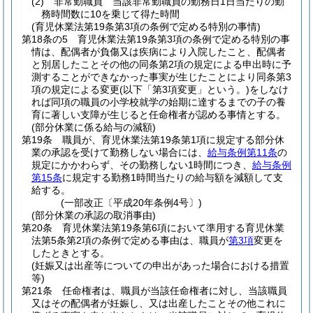
(2)
非常勤職員 当該非常勤職員の勤務日1日当たりの勤
務時間数に10を乗じて得た時間
(育児休業法第19条第3項の条例で定める特別の事情)
第18条の5
育児休業法第19条第3項の条例で定める特別の事
情は、配偶者が負傷又は疾病により入院したこと、配偶者
と別居したことその他の同条第2項の規定による申出時に予
測することができなかった事実が生じたことにより同条第3
項の規定による変更
(以下「第3項変更」という。)
をしなけ
れば同項の職員の小学校就学の始期に達するまでの子の養
育に著しい支障が生じると任命権者が認める事情とする。
(部分休業に係る給与の減額)
第19条
職員が、育児休業法第19条第1項に規定する部分休
業の承認を受けて勤務しない場合には、
給与条例第11条
の
規定にかかわらず、その勤務しない1時間につき、
給与条例
第15条
に規定する勤務1時間当たりの給与額を減額して支
給する。
(一部改正〔平成20年条例4号〕)
(部分休業の承認の取消事由)
第20条
育児休業法第19条第6項において準用する育児休業
法第5条第2項の条例で定める事由は、職員が
第3項
変更を
したときとする。
(妊娠又は出産等についての申出があった場合における措置
等)
第21条
任命権者は、職員が当該任命権者に対し、当該職員
又はその配偶者が妊娠し、又は出産したことその他これに