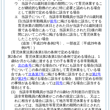
ウ
当該子の1歳到達日後の期間について育児休業するこ
とが継続的な勤務のために特に必要と認められる場合
として規則で定める場合に該当する場合
エ
当該子について、当該非常勤職員が当該子の1歳到達
日
(当該非常勤職員が
前号
に掲げる場合に該当してする
育児休業の期間の末日とされた日が当該子の1歳到達日
後である場合にあっては、当該末日とされた日)
後の期
間においてこの号に掲げる場合に該当して育児休業を
したことがない場合
(追加〔平成23年条例2号〕、一部改正〔平成29年条
例4号〕)
(育児休業法第2条第1項の条例で定める場合)
第2条の4
育児休業法第2条第1項の条例で定める場合は、1
歳6か月から2歳に達するまでの子を養育する非常勤職員
が、
次の各号
に掲げる場合のいずれにも該当する場合
(当該
子についてこの条の規定に該当して育児休業をしている場
合であって
次条第7号
に掲げる事情に該当するときは
第2号
及び
第3号
に掲げる場合に該当する場合、規則で定める特別
の事情がある場合にあっては
同号
に掲げる場合に該当する
場合)
とする。
(1)
当該非常勤職員が当該子の1歳6か月到達日の翌日
(当
該非常勤職員の配偶者がこの条の規定に該当し、又はこ
れに相当する場合に該当して地方等育児休業をする場合
にあっては、当該地方等育児休業の期間の末日とされた
日の翌日以前の日)
を育児休業の期間の初日とする育児休