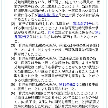
児短時間勤務をいう。以下同じ。)
をしている職員が、産
前の休業を始め、又は出産したことにより、当該育児短
時間勤務の承認が効力を失った後、当該産前の休業又は
出産に係る子が
第3条第1号ア
又は
イ
に掲げる場合に該当
することとなったこと。
(2)
育児短時間勤務をしている職員が、
第13条第1号
に掲
げる事由に該当したことにより当該育児短時間勤務の承
認が取り消された後、
同号
に規定する承認に係る子が
第3
条第2号ア
又は
イ
に掲げる場合に該当することとなったこ
と。
(3)
育児短時間勤務の承認が、休職又は停職の処分を受け
たことにより、効力を失った後、当該休職又は停職の期
間が終了したこと。
(4)
育児短時間勤務の承認が、当該承認に係る職員の負
傷、疾病又は身体上若しくは精神上の障害により当該育
児短時間勤務に係る子を養育することができない状態が
相当期間にわたり継続することが見込まれることにより
取り消された後、当該職員が当該子を養育することがで
きる状態に回復したこと。
(5)
育児短時間勤務の承認が、
第13条第2号
に掲げる事由
に該当したことにより取り消されたこと。
(6)
育児短時間勤務
(この号の規定に該当したことにより
当該育児短時間勤務に係る子について既にしたものを除
く。)
の終了後、3月以上の期間を経過したこと
(当該育児
短時間勤務をした職員が、当該育児短時間勤務の承認の