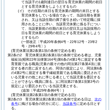
て当該子の1歳到達日の翌日を育児休業の期間の初日
とする育児休業をしようとするもの
(イ)
その任期の末日を育児休業の期間の末日とする
育児休業をしている場合であって、当該任期を更新
され、又は当該任期の満了後引き続いて特定職に採
用されることに伴い、当該育児休業に係る子につい
て、当該更新前の任期の末日の翌日又は当該採用の
日を育児休業の期間の初日とする育児休業をしよう
とするもの
(一部改正〔平成20年条例4号・22年12号・23年2
号・29年4号〕)
(育児休業法第2条第1項の条例で定める者)
第2条の2
育児休業法第2条第1項の条例で定める者は、児童
福祉法
(昭和22年法律第164号)
第6条の4第1号に規定する養
育里親である職員
(児童の親その他の同法第27条第4項に規
定する者の意に反するため、同項の規定により、同法第6条
の4第2号に規定する養子縁組里親である職員に委託されて
いる児童その他これに準じる者として当該児童を委託する
ことができない職員に限る。)
に同法第27条第1項第3号の
規定により委託されている当該児童とする。
(追加〔平成29年条例4号〕)
(育児休業法第2条第1項の条例で定める日)
第2条の3
育児休業法第2条第1項の条例で定める日は、
次の
各号
に掲げる場合の区分に応じ、
当該各号
に定める日とす
る。