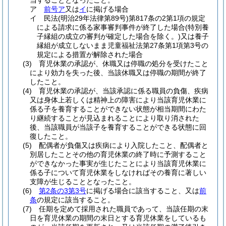
当することとなったこと。
ア
前号ア
又は
イ
に掲げる場合
イ
民法
(明治29年法律第89号)
第817条の2第1項の規定
による請求に係る家事審判事件が終了した場合
(特別養
子縁組の成立の審判が確定した場合を除く。)
又は養子
縁組が成立しないまま児童福祉法第27条第1項第3号の
規定による措置が解除された場合
(3)
育児休業の承認が、休職又は停職の処分を受けたこと
により効力を失った後、当該休職又は停職の期間が終了
したこと。
(4)
育児休業の承認が、当該承認に係る職員の負傷、疾病
又は身体上若しくは精神上の障害により当該育児休業に
係る子を養育することができない状態が相当期間にわた
り継続することが見込まれることにより取り消された
後、当該職員が当該子を養育することができる状態に回
復したこと。
(5)
配偶者が負傷又は疾病により入院したこと、配偶者と
別居したことその他の育児休業の終了時に予測すること
ができなかった事実が生じたことにより当該育児休業に
係る子について育児休業をしなければその養育に著しい
支障が生じることとなったこと。
(6)
第2条の3第3号
に掲げる場合に該当すること、又は
前
条
の規定に該当すること。
(7)
任期を定めて採用された職員であって、当該任期の末
日を育児休業の期間の末日とする育児休業をしているも