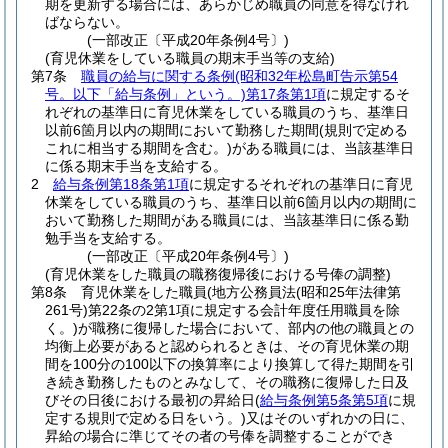
期を更新する場合には、あらかじめ職員の同意を得なけれ
ばならない。
(一部改正〔平成20年条例4号〕)
(育児休業をしている職員の期末手当等の支給)
第7条
職員の給与に関する条例
(昭和32年松島町告示第54
号。以下「給与条例」という。)
第17条第1項
に規定するそ
れぞれの基準日に育児休業をしている職員のうち、基準日
以前6箇月以内の期間において勤務した期間
(規則で定める
これに相当する期間を含む。)
がある職員には、当該基準日
に係る期末手当を支給する。
2
給与条例第18条第1項
に規定するそれぞれの基準日に育児
休業をしている職員のうち、基準日以前6箇月以内の期間に
おいて勤務した期間がある職員には、当該基準日に係る勤
勉手当を支給する。
(一部改正〔平成20年条例4号〕)
(育児休業をした職員の職務復帰後における号俸の調整)
第8条
育児休業をした職員
(地方公務員法
(昭和25年法律第
261号)
第22条の2第1項に規定する会計年度任用職員を除
く。)
が職務に復帰した場合において、部内の他の職員との
均衡上必要があると認められるときは、その育児休業の期
間を100分の100以下の換算率により換算して得た期間を引
き続き勤務したものとみなして、その職務に復帰した日及
びその日後における最初の昇給日
(
給与条例第5条第5項
に規
定する規則で定める日をいう。)
又はそのいずれかの日に、
昇給の場合に準じてその者の号俸を調整することができ