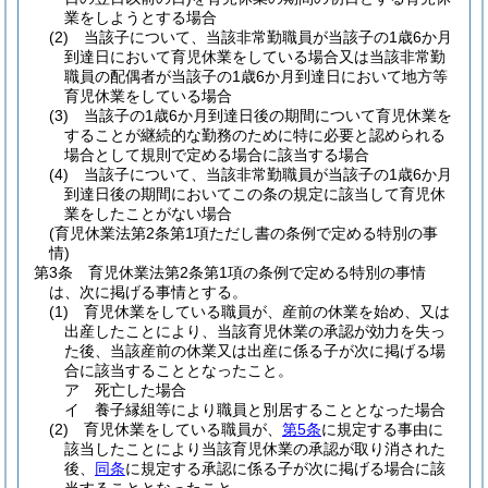
業をしようとする場合
(2)
当該子について、当該非常勤職員が当該子の1歳6か月
到達日において育児休業をしている場合又は当該非常勤
職員の配偶者が当該子の1歳6か月到達日において地方等
育児休業をしている場合
(3)
当該子の1歳6か月到達日後の期間について育児休業を
することが継続的な勤務のために特に必要と認められる
場合として規則で定める場合に該当する場合
(4)
当該子について、当該非常勤職員が当該子の1歳6か月
到達日後の期間においてこの条の規定に該当して育児休
業をしたことがない場合
(育児休業法第2条第1項ただし書の条例で定める特別の事
情)
第3条
育児休業法第2条第1項の条例で定める特別の事情
は、次に掲げる事情とする。
(1)
育児休業をしている職員が、産前の休業を始め、又は
出産したことにより、当該育児休業の承認が効力を失っ
た後、当該産前の休業又は出産に係る子が次に掲げる場
合に該当することとなったこと。
ア
死亡した場合
イ
養子縁組等により職員と別居することとなった場合
(2)
育児休業をしている職員が、
第5条
に規定する事由に
該当したことにより当該育児休業の承認が取り消された
後、
同条
に規定する承認に係る子が次に掲げる場合に該