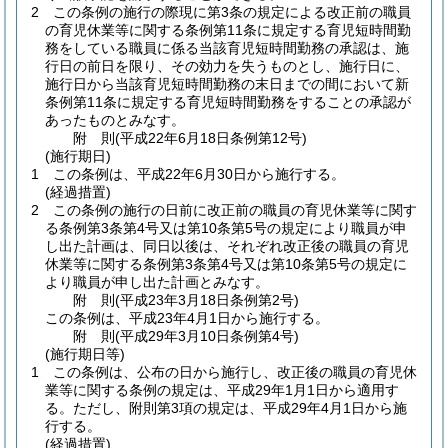
2
この条例の施行の際現に第3条の規定による改正前の職員
の育児休業等に関する条例第11条に規定する育児短時間勤
務をしている職員に係る当該育児短時間勤務の承認は、施
行日の前日を限り、その効力を失うものとし、施行日に、
施行日から当該育児短時間勤務の末日までの間において新
条例第11条に規定する育児短時間勤務をすることの承認が
あったものとみなす。
附
則
(平成22年6月18日
条例第12号)
(施行期日)
1
この条例は、平成22年6月30日から施行する。
(経過措置)
2
この条例の施行の日前に改正前の職員の育児休業等に関す
る条例第3条第4号又は第10条第5号の規定により職員が申
し出た計画は、同日以後は、それぞれ改正後の職員の育児
休業等に関する条例第3条第4号又は第10条第5号の規定に
より職員が申し出た計画とみなす。
附
則
(平成23年3月18日
条例第2号)
この条例は、平成23年4月1日から施行する。
附
則
(平成29年3月10日
条例第4号)
(施行期日等)
1
この条例は、公布の日から施行し、改正後の職員の育児休
業等に関する条例の規定は、平成29年1月1日から適用す
る。
ただし、附則第3項の規定は、平成29年4月1日から施
行する。
(経過措置)