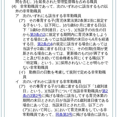
間を含む。)
を延長された管理監督職を占める職員
(4)
非常勤職員であって、次のいずれかに該当するもの以
外の非常勤職員
ア
次のいずれにも該当する非常勤職員
(ア)
その養育する子
(育児休業法第2条第1項に規定す
る子をいう。以下同じ。)
が1歳6か月に達する日
(以
下「1歳6か月到達日」という。)
(当該子の出生の日
から
第3条の2
に規定する期間内に育児休業をしよう
とする場合にあっては当該期間の末日から6月を経過
する日、
第2条の4
の規定に該当する場合にあっては
当該子が2歳に達する日)
までに、その任期
(任期が更
新される場合にあっては、更新後のもの)
が満了する
こと及び引き続いて任命権者を同じくする職
(以下
「特定職」という。)
に採用されないことが明らかで
ない非常勤職員
(イ)
勤務日の日数を考慮して規則で定める非常勤職
員
イ
次のいずれかに該当する非常勤職員
(ア)
その養育する子が1歳に達する日
(以下「1歳到達
日」という。)
(当該子について当該非常勤職員が
第2
条の3第2号
に掲げる場合に該当してする育児休業の
期間の末日とされた日が当該子の1歳到達日後である
場合にあっては、当該末日とされた日。以下この
(ア)
において同じ。)
において育児休業をしている非
常勤職員であって、
同条第3号
に掲げる場合に該当し