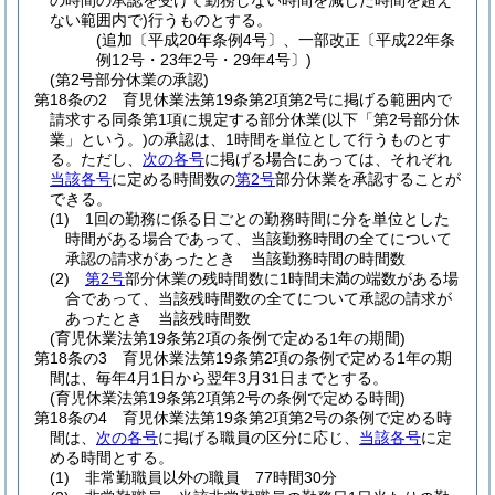
の時間の承認を受けて勤務しない時間を減じた時間を超え
ない範囲内で)
行うものとする。
(追加〔平成20年条例4号〕、一部改正〔平成22年条
例12号・23年2号・29年4号〕)
(第2号部分休業の承認)
第18条の2
育児休業法第19条第2項第2号に掲げる範囲内で
請求する同条第1項に規定する部分休業
(以下「第2号部分休
業」という。)
の承認は、1時間を単位として行うものとす
る。
ただし、
次の各号
に掲げる場合にあっては、それぞれ
当該各号
に定める時間数の
第2号
部分休業を承認することが
できる。
(1)
1回の勤務に係る日ごとの勤務時間に分を単位とした
時間がある場合であって、当該勤務時間の全てについて
承認の請求があったとき 当該勤務時間の時間数
(2)
第2号
部分休業の残時間数に1時間未満の端数がある場
合であって、当該残時間数の全てについて承認の請求が
あったとき 当該残時間数
(育児休業法第19条第2項の条例で定める1年の期間)
第18条の3
育児休業法第19条第2項の条例で定める1年の期
間は、毎年4月1日から翌年3月31日までとする。
(育児休業法第19条第2項第2号の条例で定める時間)
第18条の4
育児休業法第19条第2項第2号の条例で定める時
間は、
次の各号
に掲げる職員の区分に応じ、
当該各号
に定
める時間とする。
(1)
非常勤職員以外の職員 77時間30分