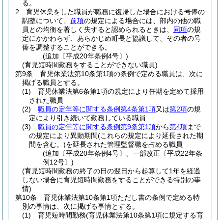
る。
2
育児休業をした職員が職務に復帰した場合における号俸の
調整について、
前項
の規定による場合には、部内の他の職
員との均衡を著しく失すると認められるときは、
同項
の規
定にかかわらず、あらかじめ町長と協議して、その者の号
俸を調整することができる。
(追加〔平成20年条例4号〕)
(育児短時間勤務をすることができない職員)
第9条
育児休業法第10条第1項の条例で定める職員は、次に
掲げる職員とする。
(1)
育児休業法第6条第1項の規定により任期を定めて採用
された職員
(2)
職員の定年等に関する条例第4条第1項
又は
第2項
の規
定により引き続いて勤務している職員
(3)
職員の定年等に関する条例第9条第1項
から
第4項
まで
の規定により異動期間
(これらの規定により延長された期
間を含む。)
を延長された管理監督職を占める職員
(追加〔平成20年条例4号〕、一部改正〔平成22年条
例12号〕)
(育児短時間勤務の終了の日の翌日から起算して1年を経過
しない場合に育児短時間勤務をすることができる特別の事
情)
第10条
育児休業法第10条第1項ただし書の条例で定める特
別の事情は、次に掲げる事情とする。
(1)
育児短時間勤務
(育児休業法第10条第1項に規定する育