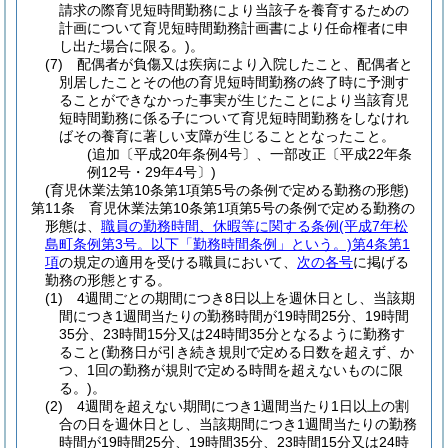
請求の際育児短時間勤務により当該子を養育するための
計画について育児短時間勤務計画書により任命権者に申
し出た場合に限る。)
。
(7)
配偶者が負傷又は疾病により入院したこと、配偶者と
別居したことその他の育児短時間勤務の終了時に予測す
ることができなかった事実が生じたことにより当該育児
短時間勤務に係る子について育児短時間勤務をしなけれ
ばその養育に著しい支障が生じることとなったこと。
(追加〔平成20年条例4号〕、一部改正〔平成22年条
例12号・29年4号〕)
(育児休業法第10条第1項第5号の条例で定める勤務の形態)
第11条
育児休業法第10条第1項第5号の条例で定める勤務の
形態は、
職員の勤務時間、休暇等に関する条例
(平成7年松
島町条例第3号。以下「勤務時間条例」という。)
第4条第1
項
の規定の適用を受ける職員において、
次の各号
に掲げる
勤務の形態とする。
(1)
4週間ごとの期間につき8日以上を週休日とし、当該期
間につき1週間当たりの勤務時間が19時間25分、19時間
35分、23時間15分又は24時間35分となるように勤務す
ること
(勤務日が引き続き規則で定める日数を超えず、か
つ、1回の勤務が規則で定める時間を超えないものに限
る。)
。
(2)
4週間を超えない期間につき1週間当たり1日以上の割
合の日を週休日とし、当該期間につき1週間当たりの勤務
時間が19時間25分、19時間35分、23時間15分又は24時