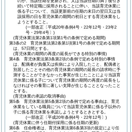
のが、当該任期を更新され、又は当該任期の満了後引き
続いて特定職に採用されることに伴い、当該育児休業に
係る子について、当該更新前の任期の末日の翌日又は当
該採用の日を育児休業の期間の初日とする育児休業をし
ようとすること。
(一部改正〔平成20年条例4号・22年12号・23年2
号・29年4号〕)
(育児休業法第2条第1項第1号の条例で定める期間)
第3条の2
育児休業法第2条第1項第1号の条例で定める期間
は、57日間とする。
(育児休業の期間の再度の延長ができる特別の事情)
第4条
育児休業法第3条第2項の条例で定める特別の事情
は、配偶者が負傷又は疾病により入院したこと、配偶者と
別居したことその他の育児休業の期間の延長の請求時に予
測することができなかった事実が生じたことにより当該育
児休業に係る子について育児休業の期間の再度の延長をし
なければその養育に著しい支障が生じることとなったこと
とする。
(育児休業の承認の取消事由)
第5条
育児休業法第5条第2項の条例で定める事由は、育児
休業をしている職員について当該育児休業に係る子以外の
子に係る育児休業を承認しようとするときとする。
(一部改正〔平成20年条例4号・22年12号〕)
(育児休業に伴う任期付採用に係る任期の更新)
第6条
任命権者は、育児休業法第6条第3項の規定により任