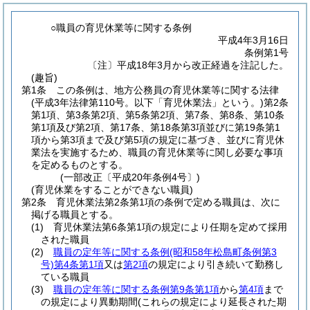
○職員の育児休業等に関する条例
平成4年3月16日
条例第1号
〔注〕平成18年3月から改正経過を注記した。
(趣旨)
第1条
この条例は、地方公務員の育児休業等に関する法律
(平成3年法律第110号。以下「育児休業法」という。)
第2条
第1項、第3条第2項、第5条第2項、第7条、第8条、第10条
第1項及び第2項、第17条、第18条第3項並びに第19条第1
項から第3項まで及び第5項の規定に基づき、並びに育児休
業法を実施するため、職員の育児休業等に関し必要な事項
を定めるものとする。
(一部改正〔平成20年条例4号〕)
(育児休業をすることができない職員)
第2条
育児休業法第2条第1項の条例で定める職員は、次に
掲げる職員とする。
(1)
育児休業法第6条第1項の規定により任期を定めて採用
された職員
(2)
職員の定年等に関する条例
(昭和58年松島町条例第3
号)
第4条第1項
又は
第2項
の規定により引き続いて勤務し
ている職員
(3)
職員の定年等に関する条例第9条第1項
から
第4項
まで
の規定により異動期間
(これらの規定により延長された期