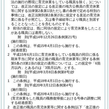
法の施行の際現に育児休業をしている職員を除く。)
につい
ては、改正法の規定による改正後の地方公務員の育児休業
等に関する法律第2条第1項ただし書の条例で定める特別の
事情には、改正法附則第2条第2項に規定する直近の育児休
業に係る子が死亡し、又は養子縁組等により職員と別居す
ることとなったことを含むものとする。
3
前項の規定は、既に同項の規定により育児休業をしたこと
がある職員には適用しない。
附
則
(平成14年12月26日
条例第21号)
(施行期日)
1
この条例は、平成15年4月1日から施行する。
(経過措置)
2
平成15年6月1日に育児休業をしている職員の同日に係る
期末手当に関する改正後の職員の育児休業等に関する条例
第5条の3第1項の規定の適用については、この規定中「6箇
月以内」とあるのは「3箇月以内」とする。
附
則
(平成18年3月8日
条例第8号)
抄
(施行期日)
1
この条例は、平成18年4月1日から施行する。
附
則
(平成20年3月12日
条例第4号)
(施行期日)
1
この条例は、平成20年4月1日から施行する。
(育児休業をした職員の職務復帰後における号俸の調整に関
する経過措置)
2
改正後の職員の育児休業等に関する条例
(以下「改正後の