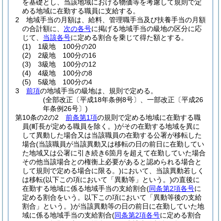
を基礎とし、当該地域における物価等を考慮して規則で定
める地域に在勤する職員に支給する。
2
地域手当の月額は、給料、管理職手当及び扶養手当の月額
の合計額に、
次の各号
に掲げる地域手当の級地の区分に応
じて、
当該各号
に定める割合を乗じて得た額とする。
(1)
1級地 100分の20
(2)
2級地 100分の16
(3)
3級地 100分の12
(4)
4級地 100分の8
(5)
5級地 100分の4
3
前項
の地域手当の級地は、規則で定める。
(全部改正〔平成18年条例8号〕、一部改正〔平成26
年条例26号〕)
第10条の2の2
前条第1項
の規則で定める地域に在勤する職
員
(町長が定める職員を除く。)
がその在勤する地域を異に
して異動した場合又は当該職員の在勤する公署が移転した
場合
(当該職員が当該異動又は移転の日の前日に在勤してい
た地域又は公署に引き続き6箇月を超えて在勤していた場合
その他当該場合との権衡上必要があると認められる場合と
して規則で定める場合に限る。)
において、当該異動若しく
は移転
(以下この項において「異動等」という。)
の直後に
在勤する地域に係る地域手当の支給割合
(
同条第2項各号
に
定める割合をいう。以下この項において「異動等後の支給
割合」という。)
が当該異動等の日の前日に在勤していた地
域に係る地域手当の支給割合
(
同条第2項各号
に定める割合