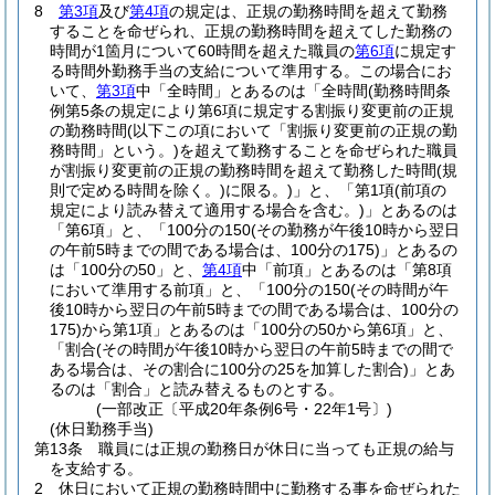
8
第3項
及び
第4項
の規定は、正規の勤務時間を超えて勤務
することを命ぜられ、正規の勤務時間を超えてした勤務の
時間が1箇月について60時間を超えた職員の
第6項
に規定す
る時間外勤務手当の支給について準用する。
この場合にお
いて、
第3項
中「全時間」とあるのは「全時間
(勤務時間条
例第5条の規定により第6項に規定する割振り変更前の正規
の勤務時間
(以下この項において「割振り変更前の正規の勤
務時間」という。)
を超えて勤務することを命ぜられた職員
が割振り変更前の正規の勤務時間を超えて勤務した時間
(規
則で定める時間を除く。)
に限る。)
」と、「第1項
(前項の
規定により読み替えて適用する場合を含む。)
」とあるのは
「第6項」と、「100分の150
(その勤務が午後10時から翌日
の午前5時までの間である場合は、100分の175)
」とあるの
は「100分の50」と、
第4項
中「前項」とあるのは「第8項
において準用する前項」と、「100分の150
(その時間が午
後10時から翌日の午前5時までの間である場合は、100分の
175)
から第1項」とあるのは「100分の50から第6項」と、
「割合
(その時間が午後10時から翌日の午前5時までの間で
ある場合は、その割合に100分の25を加算した割合)
」とあ
るのは「割合」と読み替えるものとする。
(一部改正〔平成20年条例6号・22年1号〕)
(休日勤務手当)
第13条
職員には正規の勤務日が休日に当っても正規の給与
を支給する。
2
休日において正規の勤務時間中に勤務する事を命ぜられた