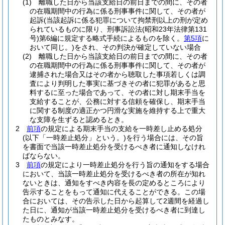
(1)
離職した日から当該支給日の前日までの間に、その者
の在職期間中の行為に係る刑事事件に関して、その者が
起訴
(当該起訴に係る犯罪について拘禁刑以上の刑が定め
られているものに限り、刑事訴訟法
(昭和23年法律第131
号)
第6編に規定する略式手続によるものを除く。
第5項
に
おいて同じ。)
をされ、その判決が確定していない場合
(2)
離職した日から当該支給日の前日までの間に、その者
の在職期間中の行為に係る刑事事件に関して、その者が
逮捕された場合又はその者から聴取した事項若しくは調
査により判明した事実に基づきその者に犯罪があると思
料するに至った場合であって、その者に対し期末手当を
支給することが、公務に対する信頼を確保し、期末手当
に関する制度の適正かつ円滑な実施を維持する上で重大
な支障を生ずると認めるとき。
2
前項
の規定による期末手当の支給を一時差し止める処分
(以下「一時差止処分」という。)
を行う場合には、その旨
を書面で当該一時差止処分を受けるべき者に通知しなけれ
ばならない。
3
前項
の規定により一時差止処分を行う旨の通知をする場合
において、当該一時差止処分を受けるべき者の所在が知れ
ないときは、通知をすべき内容を長の定めるところにより
告示することをもって通知に代えることができる。
この場
合においては、その告示した日から起算して2週間を経過し
た日に、通知が当該一時差止処分を受けるべき者に到達し
たものとみなす。