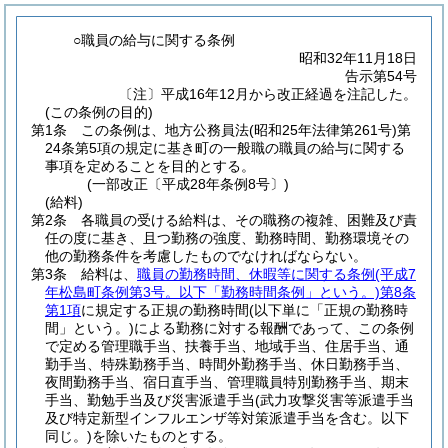
○職員の給与に関する条例
昭和32年11月18日
告示第54号
〔注〕平成16年12月から改正経過を注記した。
(この条例の目的)
第1条
この条例は、地方公務員法
(昭和25年法律第261号)
第
24条第5項の規定に基き町の一般職の職員の給与に関する
事項を定めることを目的とする。
(一部改正〔平成28年条例8号〕)
(給料)
第2条
各職員の受ける給料は、その職務の複雑、困難及び責
任の度に基き、且つ勤務の強度、勤務時間、勤務環境その
他の勤務条件を考慮したものでなければならない。
第3条
給料は、
職員の勤務時間、休暇等に関する条例
(平成7
年松島町条例第3号。以下「勤務時間条例」という。)
第8条
第1項
に規定する正規の勤務時間
(以下単に「正規の勤務時
間」という。)
による勤務に対する報酬であって、この条例
で定める管理職手当、扶養手当、地域手当、住居手当、通
勤手当、特殊勤務手当、時間外勤務手当、休日勤務手当、
夜間勤務手当、宿日直手当、管理職員特別勤務手当、期末
手当、勤勉手当及び災害派遣手当
(武力攻撃災害等派遣手当
及び特定新型インフルエンザ等対策派遣手当を含む。以下
同じ。)
を除いたものとする。