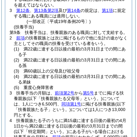
を超えてはならない。
3
第12条
、
第13条第2項
及び
第14条
の規定は、
第1項
に規定
する職にある職員には適用しない。
(一部改正〔平成19年条例20号〕)
(扶養手当)
第9条
扶養手当は、扶養親族のある職員に対して支給する。
2
前項
の扶養親族とは次に掲げるもので他に生計の途がなく
主としてその職員の扶養を受けている者をいう。
(1)
満22歳に達する日以後の最初の3月31日までの間にあ
る子
(2)
満22歳に達する日以後の最初の3月31日までの間にあ
る孫
(3)
満60歳以上の父母及び祖父母
(4)
満22歳に達する日以後の最初の3月31日までの間にあ
る弟妹
(5)
重度心身障害者
3
扶養手当の月額は、
前項第2号
から
第5号
までに掲げる扶
養親族
(以下「扶養親族たる父母等」という。)
について
は、1人につき6,500円、
同項第1号
に掲げる扶養親族
(以下
「扶養親族たる子」という。)
については1人につき13,000
円とする。
4
扶養親族たる子のうちに満15歳に達する日後の最初の4月
1日から満22歳に達する日以後の最初の3月31日までの間
(以下「特定期間」という。)
にある子がいる場合における