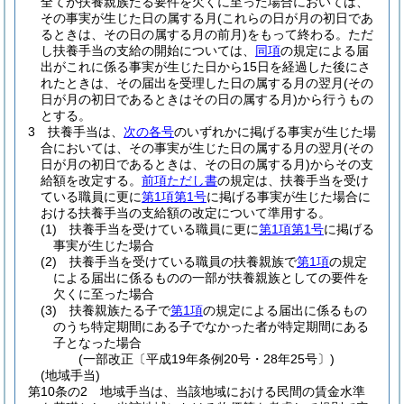
全てが扶養親族たる要件を欠くに至った場合においては、
その事実が生じた日の属する月
(これらの日が月の初日であ
るときは、その日の属する月の前月)
をもって終わる。
ただ
し扶養手当の支給の開始については、
同項
の規定による届
出がこれに係る事実が生じた日から15日を経過した後にさ
れたときは、その届出を受理した日の属する月の翌月
(その
日が月の初日であるときはその日の属する月)
から行うもの
とする。
3
扶養手当は、
次の各号
のいずれかに掲げる事実が生じた場
合においては、その事実が生じた日の属する月の翌月
(その
日が月の初日であるときは、その日の属する月)
からその支
給額を改定する。
前項ただし書
の規定は、扶養手当を受け
ている職員に更に
第1項第1号
に掲げる事実が生じた場合に
おける扶養手当の支給額の改定について準用する。
(1)
扶養手当を受けている職員に更に
第1項第1号
に掲げる
事実が生じた場合
(2)
扶養手当を受けている職員の扶養親族で
第1項
の規定
による届出に係るものの一部が扶養親族としての要件を
欠くに至った場合
(3)
扶養親族たる子で
第1項
の規定による届出に係るもの
のうち特定期間にある子でなかった者が特定期間にある
子となった場合
(一部改正〔平成19年条例20号・28年25号〕)
(地域手当)
第10条の2
地域手当は、当該地域における民間の賃金水準