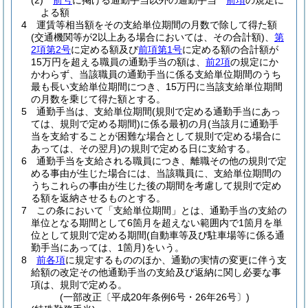
(2)
前号
に掲げる通勤手当以外の通勤手当
前項
の規定に
よる額
4
運賃等相当額をその支給単位期間の月数で除して得た額
(交通機関等が2以上ある場合においては、その合計額)
、
第
2項第2号
に定める額及び
前項第1号
に定める額の合計額が
15万円を超える職員の通勤手当の額は、
前2項
の規定にか
かわらず、当該職員の通勤手当に係る支給単位期間のうち
最も長い支給単位期間につき、15万円に当該支給単位期間
の月数を乗じて得た額とする。
5
通勤手当は、支給単位期間
(規則で定める通勤手当にあっ
ては、規則で定める期間)
に係る最初の月
(当該月に通勤手
当を支給することが困難な場合として規則で定める場合に
あっては、その翌月)
の規則で定める日に支給する。
6
通勤手当を支給される職員につき、離職その他の規則で定
める事由が生じた場合には、当該職員に、支給単位期間の
うちこれらの事由が生じた後の期間を考慮して規則で定め
る額を返納させるものとする。
7
この条において「支給単位期間」とは、通勤手当の支給の
単位となる期間として6箇月を超えない範囲内で1箇月を単
位として規則で定める期間
(自動車等及び駐車場等に係る通
勤手当にあっては、1箇月)
をいう。
8
前各項
に規定するもののほか、通勤の実情の変更に伴う支
給額の改定その他通勤手当の支給及び返納に関し必要な事
項は、規則で定める。
(一部改正〔平成20年条例6号・26年26号〕)