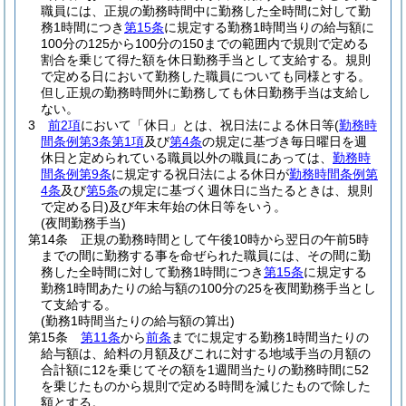
職員には、正規の勤務時間中に勤務した全時間に対して勤
務1時間につき
第15条
に規定する勤務1時間当りの給与額に
100分の125から100分の150までの範囲内で規則で定める
割合を乗じて得た額を休日勤務手当として支給する。
規則
で定める日において勤務した職員についても同様とする。
但し正規の勤務時間外に勤務しても休日勤務手当は支給し
ない。
3
前2項
において「休日」とは、祝日法による休日等
(
勤務時
間条例第3条第1項
及び
第4条
の規定に基づき毎日曜日を週
休日と定められている職員以外の職員にあっては、
勤務時
間条例第9条
に規定する祝日法による休日が
勤務時間条例第
4条
及び
第5条
の規定に基づく週休日に当たるときは、規則
で定める日)
及び年末年始の休日等をいう。
(夜間勤務手当)
第14条
正規の勤務時間として午後10時から翌日の午前5時
までの間に勤務する事を命ぜられた職員には、その間に勤
務した全時間に対して勤務1時間につき
第15条
に規定する
勤務1時間あたりの給与額の100分の25を夜間勤務手当とし
て支給する。
(勤務1時間当たりの給与額の算出)
第15条
第11条
から
前条
までに規定する勤務1時間当たりの
給与額は、給料の月額及びこれに対する地域手当の月額の
合計額に12を乗じてその額を1週間当たりの勤務時間に52
を乗じたものから規則で定める時間を減じたもので除した
額とする。