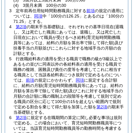
(3)
3箇月以上5箇月未満 100分の60
(4)
3箇月未満 100分の30
3
定年前再任用短時間勤務職員に対する
前項
の規定の適用に
ついては、
同項
中「100分の126.25」とあるのは「100分の
71.25」とする。
4
第2項
の期末手当基礎額は、それぞれその基準日現在
(退職
し、又は死亡した職員にあっては、退職し、又は死亡した
日現在)
において職員が受けるべき給料
(育児短時間勤務職
員等にあっては、給料の月額を算出率で除して得た額)
及び
扶養手当の月額並びにこれらに対する地域手当の月額の合
計額とする。
5
行政職給料表の適用を受ける職員で職務の級が3級以上で
あるもの並びに同表以外の各給料表の適用を受ける職員で
職務の複雑、困難及び責任の度等を考慮してこれに相当す
る職員として当該各給料表につき規則で定めるものについ
ては、
前項
の規定にかかわらず、
同項
に規定する合計額
に、給料の月額
(育児短時間勤務職員等にあっては、給料の
月額を算出率で除して得た額)
及びこれに対する地域手当の
月額の合計額に職の職制上の段階等を考慮して規則で定め
る職員の区分に応じて100分の15を超えない範囲内で規則
で定める割合を乗じて得た額を加算した額を
第2項
の期末手
当基礎額とする。
6
第2項
に規定する在職期間の算定に関し必要な事項は規則
で定める。
この場合において、育児短時間勤務職員等につ
いては、当該育児短時間勤務職員等の勤務時間を考慮する