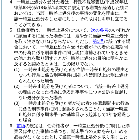
4
一時差止処分を受けた者は、行政不服審査法
(平成26年法
律第68号)
第18条第1項本文に規定する期間が経過した後に
おいては、当該一時差止処分後の事情の変化を理由に、当
該一時差止処分をした者に対し、その取消しを申し立てる
ことができる。
5
任命権者は、一時差止処分について、
次の各号
のいずれか
に該当するに至った場合には、速やかに当該一時差止処分
を取り消さなければならない。
ただし、
第3号
に該当する場
合において、一時差止処分を受けた者がその者の在職期間
中の行為に係る刑事事件に関し現に逮捕されているときそ
の他これを取り消すことが一時差止処分の目的に明らかに
反すると認めるときは、この限りでない。
(1)
一時差止処分を受けた者が当該一時差止処分の理由と
なった行為に係る刑事事件に関し拘禁刑以上の刑に処せ
られなかった場合
(2)
一時差止処分を受けた者について、当該一時差止処分
の理由となった行為に係る刑事事件につき公訴を提起し
ない処分があった場合
(3)
一時差止処分を受けた者がその者の在職期間中の行為
に係る刑事事件に関し起訴をされることなく当該一時差
止処分に係る期末手当の基準日から起算して1年を経過し
た場合
6
前項
の規定は、任命権者が、一時差止処分後に判明した事
実又は生じた事情に基づき、期末手当の支給を差し止める
必要がなくなったとして当該一時差止処分を取り消すこと