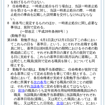
を妨げるものではない。
7
任命権者は、一時差止処分を行う場合は、当該一時差止処
分を受けるべき者に対し、当該一時差止処分の際、一時差
止処分の事由を記載した説明書を交付しなければならな
い。
8
前各号に規定するもののほか、一時差止処分に関し必要な
事項は、規則で定める。
(一部改正〔平成28年条例8号〕)
(勤勉手当)
第18条
勤勉手当は、6月1日及び12月1日
(以下この条におい
てこれらの日を「基準日」という。)
にそれぞれ在職する職
員に対し、基準日以前6箇月以内の期間におけるその者の勤
務成績に応じて、それぞれ基準日の属する月の規則で定め
る日に支給する。
これらの基準日前1箇月以内に退職し、又
は死亡した職員
(規則で定める職員を除く。)
についても同
様とする。
2
勤勉手当の額は、勤勉手当基礎額に、任命権者が規則で定
める基準に従って定める割合を乗じて得た額とする。
この
場合において、各任命権者が支給する勤勉手当の額の、そ
の者に所属する
次の各号
に掲げる職員の区分ごとの総額
は、それぞれ
当該各号
に定める額を超えてはならない。
(1)
前項
の職員のうち定年前再任用短時間勤務職員以外の
職員 当該職員の勤勉手当基礎額に当該職員がそれぞれ
の基準日現在
(退職し、又は死亡した職員にあっては、退
職し、又は死亡した日現在。
次項
において同じ。)
におい