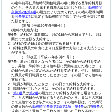
の定年前再任用短時間勤務職員の項に掲げる基準給料月額
のうち、その者の属する職務の級に応じた額に、
勤務時間
条例第2条第4項
の規定により定められたその者の勤務時間
を
同条第1項
に規定する勤務時間で除して得た数を乗じて得
た額とする。
(追加〔平成20年条例6号〕)
(給料の支給方法)
第6条
給料の計算期間は、月の1日から末日までとし、月1
回にその金額を支給する。
2
給料の支給日は別の規則で定める日とする。
3
給料は職員の申出により口座振替の方法により支払うこと
ができる。
(一部改正〔平成22年条例21号〕)
第7条
新たに職員となった者には、その日から給料を支給
し、昇給、降給等により給料額に異動を生じた者には、そ
の日から新たに定められた給料を支給する。
但し、離職し
た職員が即日職員となったときには、その翌日から給料を
支給する。
2
職員が離職したときは、その日まで給料を支給する。
3
職員が死亡したときは、その月まで給料を支給する。
4
第1項
又は
第2項
の規定により給料を支給する場合であっ
て、月の初日から支給するとき以外のとき、又は月の末日
まで支給するとき以外のときは、その給料額は、その期間
の現日数から
勤務時間条例第3条第1項
、
第4条
及び
第5条
の
規定に基づく週休日の日数を差し引いた日数を基礎とし