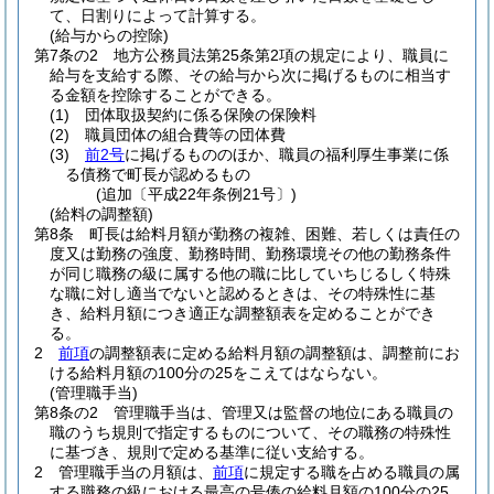
て、日割りによって計算する。
(給与からの控除)
第7条の2
地方公務員法第25条第2項の規定により、職員に
給与を支給する際、その給与から次に掲げるものに相当す
る金額を控除することができる。
(1)
団体取扱契約に係る保険の保険料
(2)
職員団体の組合費等の団体費
(3)
前2号
に掲げるもののほか、職員の福利厚生事業に係
る債務で町長が認めるもの
(追加〔平成22年条例21号〕)
(給料の調整額)
第8条
町長は給料月額が勤務の複雑、困難、若しくは責任の
度又は勤務の強度、勤務時間、勤務環境その他の勤務条件
が同じ職務の級に属する他の職に比していちじるしく特殊
な職に対し適当でないと認めるときは、その特殊性に基
き、給料月額につき適正な調整額表を定めることができ
る。
2
前項
の調整額表に定める給料月額の調整額は、調整前にお
ける給料月額の100分の25をこえてはならない。
(管理職手当)
第8条の2
管理職手当は、管理又は監督の地位にある職員の
職のうち規則で指定するものについて、その職務の特殊性
に基づき、規則で定める基準に従い支給する。
2
管理職手当の月額は、
前項
に規定する職を占める職員の属
する職務の級における最高の号俸の給料月額の100分の25