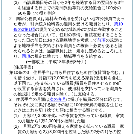
(3)
当該異動日等の日から2年を経過する日の翌日から3年
を経過する日までの期間異動等前の支給割合に100分の
60を乗じて得た割合
2
国家公務員又は給料表の適用を受けない地方公務員であっ
た者が、引き続き給料表の適用を受ける職員となり、
第10
条の2第1項
の規則で定める地域以外の地域に在勤すること
となった場合において、任用の事情、当該在勤することと
なった日の前日における勤務地等を考慮して
前項
の規定に
よる地域手当を支給される職員との権衡上必要があると認
められるときは、当該職員には、規則に定めるところによ
り、
同項
の規定に準じて、地域手当を支給する。
(一部改正〔平成18年条例8号〕)
(住居手当)
第10条の3
住居手当は自ら居住するため住宅
(貸間を含む。)
を借り受け、月額1万2,000円を超える家賃
(使用料を含む。
以下同じ。)
を支払っている職員
(職員を居住させるため町
が設置する宿舎を貸与され、使用料を支払っている職員そ
の他規則で定める職員を除く。)
に支給する。
2
住居手当の月額は
次の各号
に掲げる職員の区分に応じて、
それぞれ次に掲げる額
(その額に100円未満の端数を生じた
ときはこれを切り捨てた額)
に相当する額とする。
(1)
月額2万3,000円以下の家賃を支払っている職員 家賃
の月額から1万2,000円を控除した額
(2)
月額2万3,000円を超える家賃を支払っている職員 家
賃の月額から2万3,000円を控除した額の2分の1
(その控