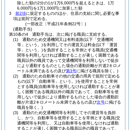
除した額の2分の1が1万6,000円を超えるときは、1万
6,000円)
を1万1,000円に加算した額
3
前2項
に規定するもののほか、住居の支給に関し必要な事
項は規則で定める。
(一部改正〔平成21年条例22号〕)
(通勤手当)
第10条の4
通勤手当は、次に掲げる職員に支給する。
(1)
通勤のため交通機関又は有料道路
(以下「交通機関
等」という。)
を利用してその運賃又は料金
(以下「運賃
等」という。)
を負担することを常例とする職員
(交通機
関等を利用しなければ通勤することが著しく困難である
職員以外の職員であって交通機関等を利用しないで徒歩
により通勤するものとした場合の通勤距離が片道2キロメ
ートル未満であるもの及び
第3号
に掲げる職員を除く。)
(2)
通勤のため自動車その他の交通の用具で規則で定める
もの
(以下「自動車等」という。)
を使用することを常例
とする職員
(自動車等を使用しなければ通勤することが著
しく困難である職員以外の職員であって、自動車等を使
用しないで徒歩により通勤するものとした場合の通勤距
離が片道2キロメートル未満であるもの及び
次号
に掲げる
職員を除く。)
(3)
通勤のため交通機関等を利用してその運賃等を負担
し、かつ、自動車等を使用することを常例とする職員
(交
通機関等を利用し、又は自動車等を使用しなければ通勤
することが著しく困難である職員以外の職員であって、