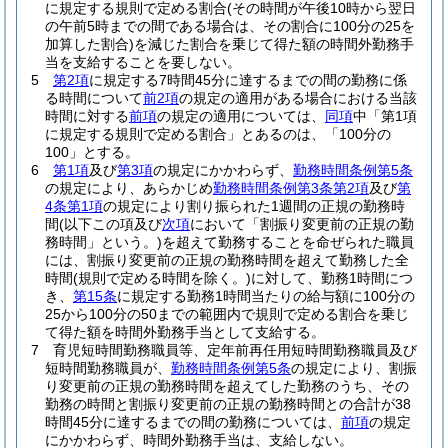
に規定する規則で定める割合
(その時間が午後10時から翌日
の午前5時までの間である場合は、その割合に100分の25を
加算した割合)
を減じた割合を乗じて得た額の時間外勤務手
当を支給することを要しない。
5
第2項
に規定する7時間45分に達するまでの間の勤務に係
る時間について
前2項
の規定の適用がある場合における当該
時間に対する
前項
の規定の適用については、
同項
中「第1項
に規定する規則で定める割合」とあるのは、「100分の
100」とする。
6
第1項
及び
第3項
の規定にかかわらず、
勤務時間条例第5条
の規定により、あらかじめ
勤務時間条例第3条第2項
及び
第
4条第1項
の規定により割り振られた1週間の正規の勤務時
間
(以下この項及び
次項
において「割振り変更前の正規の勤
務時間」という。)
を超えて勤務することを命ぜられた職員
には、割振り変更前の正規の勤務時間を超えて勤務した全
時間
(規則で定める時間を除く。)
に対して、勤務1時間につ
き、
第15条
に規定する勤務1時間当たりの給与額に100分の
25から100分の50までの範囲内で規則で定める割合を乗じ
て得た額を時間外勤務手当として支給する。
7
育児短時間勤務職員等、定年前再任用短時間勤務職員及び
短時間勤務職員が、
勤務時間条例第5条
の規定により、割振
り変更前の正規の勤務時間を超えてした勤務のうち、その
勤務の時間と割振り変更前の正規の勤務時間との合計が38
時間45分に達するまでの間の勤務については、
前項
の規定
にかかわらず、時間外勤務手当は、支給しない。