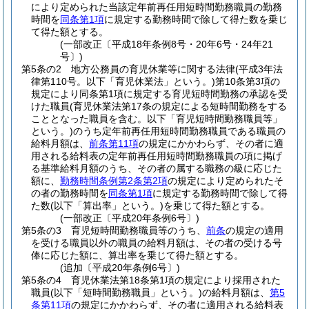
により定められた当該定年前再任用短時間勤務職員の勤務
時間を
同条第1項
に規定する勤務時間で除して得た数を乗じ
て得た額とする。
(一部改正〔平成18年条例8号・20年6号・24年21
号〕)
第5条の2
地方公務員の育児休業等に関する法律
(平成3年法
律第110号。以下「育児休業法」という。)
第10条第3項の
規定により同条第1項に規定する育児短時間勤務の承認を受
けた職員
(育児休業法第17条の規定による短時間勤務をする
こととなった職員を含む。以下「育児短時間勤務職員等」
という。)
のうち定年前再任用短時間勤務職員である職員の
給料月額は、
前条第11項
の規定にかかわらず、その者に適
用される給料表の定年前再任用短時間勤務職員の項に掲げ
る基準給料月額のうち、その者の属する職務の級に応じた
額に、
勤務時間条例第2条第2項
の規定により定められたそ
の者の勤務時間を
同条第1項
に規定する勤務時間で除して得
た数
(以下「算出率」という。)
を乗じて得た額とする。
(一部改正〔平成20年条例6号〕)
第5条の3
育児短時間勤務職員等のうち、
前条
の規定の適用
を受ける職員以外の職員の給料月額は、その者の受ける号
俸に応じた額に、算出率を乗じて得た額とする。
(追加〔平成20年条例6号〕)
第5条の4
育児休業法第18条第1項の規定により採用された
職員
(以下「短時間勤務職員」という。)
の給料月額は、
第5
条第11項
の規定にかかわらず、その者に適用される給料表