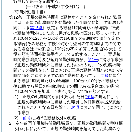
減額して給与を支給する。
(一部改正〔平成22年条例1号〕)
(時間外勤務手当)
第12条
正規の勤務時間外に勤務することを命ぜられた職員
には、正規の勤務時間外に勤務した全時間に対して勤務1時
間につき
第15条
に規定する勤務1時間当りの給与額に正規
の勤務時間外にした次に掲げる勤務の区分に応じてそれぞ
れ100分の125から100分の150までの範囲内で規則で定め
る割合
(その勤務が午後10時から翌日の午前5時までの間で
ある場合はその割合に100分の25を加算した割合)
を乗じて
得た額を時間外勤務手当として支給する。
ただし、育児短
時間勤務職員等及び短時間勤務職員が、
第1号
に掲げる勤務
で正規の勤務時間外に勤務したもののうち、その勤務の時
間とその勤務をした日における正規の勤務時間との合計が7
時間45分に達するまでの間の勤務にあっては、
同条
に規定
する勤務1時間当たりの給与額に100分の100
(その勤務が午
後10時から翌日の午前5時までの間である場合はその割合
に100分の25を加算した割合)
を乗じて得た額とする。
(1)
正規の勤務時間が割り振られた日
(
次条
の規定により
正規の勤務時間中に勤務した職員に休日勤務手当が支給
されることとなる日を除く。
次項
において同じ。)
におけ
る勤務
(2)
前号
に掲げる勤務以外の勤務
2
定年前再任用短時間勤務職員が、正規の勤務時間が割り振
られた日において、正規の勤務時間を超えてした勤務のう