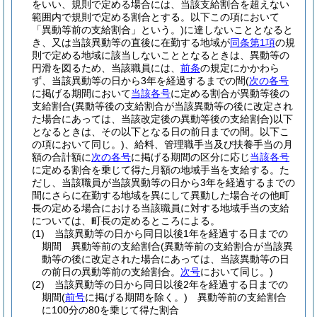
をいい、規則で定める場合には、当該支給割合を超えない
範囲内で規則で定める割合とする。以下この項において
「異動等前の支給割合」という。)
に達しないこととなると
き、又は当該異動等の直後に在勤する地域が
同条第1項
の規
則で定める地域に該当しないこととなるときは、異動等の
円滑を図るため、当該職員には、
前条
の規定にかかわら
ず、当該異動等の日から3年を経過するまでの間
(
次の各号
に掲げる期間において
当該各号
に定める割合が異動等後の
支給割合
(異動等後の支給割合が当該異動等の後に改定され
た場合にあっては、当該改定後の異動等後の支給割合)
以下
となるときは、その以下となる日の前日までの間。以下こ
の項において同じ。)
、給料、管理職手当及び扶養手当の月
額の合計額に
次の各号
に掲げる期間の区分に応じ
当該各号
に定める割合を乗じて得た月額の地域手当を支給する。
た
だし、当該職員が当該異動等の日から3年を経過するまでの
間にさらに在勤する地域を異にして異動した場合その他町
長の定める場合における当該職員に対する地域手当の支給
については、町長の定めるところによる。
(1)
当該異動等の日から同日以後1年を経過する日までの
期間 異動等前の支給割合
(異動等前の支給割合が当該異
動等の後に改定された場合にあっては、当該異動等の日
の前日の異動等前の支給割合。
次号
において同じ。)
(2)
当該異動等の日から同日以後2年を経過する日までの
期間
(
前号
に掲げる期間を除く。)
異動等前の支給割合
に100分の80を乗じて得た割合