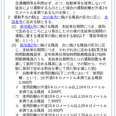
交通機関等を利用せず、かつ、自動車等を使用しないで
徒歩により通勤するものとした場合の通勤距離が片道2キ
ロメートル未満であるものを除く。)
2
通勤手当の額は、
次の各号
に掲げる職員の区分に応じ、
当
該各号
に定める額とする。
(1)
前項第1号
に掲げる職員 支給単位期間につき、規則
で定めるところにより算出したその者の支給単位期間の
通勤に要する運賃等の額に相当する額
(以下「運賃等相当
額」という。)
(2)
前項第2号
に掲げる職員 次に掲げる職員の区分に応
じ、支給単位期間につき、それぞれ次に定める額
(育児短
時間勤務職員等、定年前再任用短時間勤務職員及び短時
間勤務職員のうち、支給単位期間当たりの通勤回数を考
慮して規則で定める職員にあっては、その額から、その
額に規則で定める割合を乗じて得た額を減じた額)
ア
自動車等の使用距離
(以下この号において「使用距
離」という。)
が片道5キロメートル未満である職員
2,000円
イ
使用距離が片道5キロメートル以上10キロメートル
未満である職員 4,200円
ウ
使用距離が片道10キロメートル以上15キロメートル
未満である職員 7,300円
エ
使用距離が片道15キロメートル以上20キロメートル
未満である職員 10,400円
オ
使用距離が片道20キロメートル以上25キロメートル