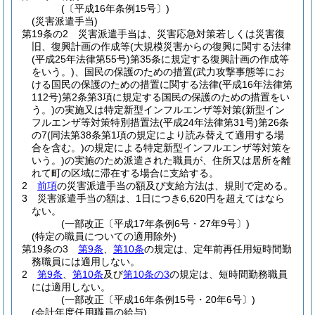
(〔平成16年条例15号〕)
(災害派遣手当)
第19条の2
災害派遣手当は、災害応急対策若しくは災害復
旧、復興計画の作成等
(大規模災害からの復興に関する法律
(平成25年法律第55号)
第35条に規定する復興計画の作成等
をいう。)
、国民の保護のための措置
(武力攻撃事態等にお
ける国民の保護のための措置に関する法律
(平成16年法律第
112号)
第2条第3項に規定する国民の保護のための措置をい
う。)
の実施又は特定新型インフルエンザ等対策
(新型イン
フルエンザ等対策特別措置法
(平成24年法律第31号)
第26条
の7
(同法第38条第1項の規定により読み替えて適用する場
合を含む。)
の規定による特定新型インフルエンザ等対策を
いう。)
の実施のため派遣された職員が、住所又は居所を離
れて町の区域に滞在する場合に支給する。
2
前項
の災害派遣手当の額及び支給方法は、規則で定める。
3
災害派遣手当の額は、1日につき6,620円を超えてはなら
ない。
(一部改正〔平成17年条例6号・27年9号〕)
(特定の職員についての適用除外)
第19条の3
第9条
、
第10条
の規定は、定年前再任用短時間勤
務職員には適用しない。
2
第9条
、
第10条
及び
第10条の3
の規定は、短時間勤務職員
には適用しない。
(一部改正〔平成16年条例15号・20年6号〕)
(会計年度任用職員の給与)