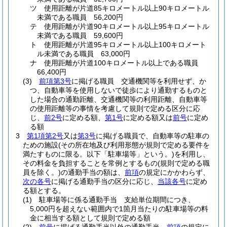
ツ
使用距離が片道85キロメートル以上90キロメートル
未満である職員 56,200円
テ
使用距離が片道90キロメートル以上95キロメートル
未満である職員 59,600円
ト
使用距離が片道95キロメートル以上100キロメート
ル未満である職員 63,000円
ナ
使用距離が片道100キロメートル以上である職員
66,400円
(3)
前項第3号
に掲げる職員 交通機関等を利用せず、か
つ、自動車等を使用しないで徒歩により通勤するものと
した場合の通勤距離、交通機関等の利用距離、自動車等
の使用距離等の事情を考慮して規則で定める区分に応
じ、
前2号
に定める額、
第1号
に定める額又は
前号
に定め
る額
3
第1項第2号
又は
第3号
に掲げる職員で、自動車等の駐車の
ための施設
(その所在地及び利用形態が規則で定める要件を
満たすものに限る。以下「駐車場等」という。)
を利用し、
その料金を負担することを常例とするもの
(規則で定める職
員を除く。)
の通勤手当の額は、
前項
の規定にかかわらず、
次の各号
に掲げる通勤手当の区分に応じ、
当該各号
に定め
る額とする。
(1)
駐車場等に係る通勤手当 支給単位期間につき、
5,000円を超えない範囲内で1箇月当たりの駐車場等の料
金に相当する額として規則で定める額