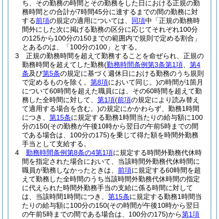
ち、その勤務の時間とその勤務をした日における正規の勤
務時間との合計が7時間45分に達するまでの間の勤務に対
する
前項
の規定の適用については、
同項
中「正規の勤務時
間外にした次に掲げる勤務の区分に応じてそれぞれ100分
の125から100分の150までの範囲内で規則で定める割合」
とあるのは、「100分の100」とする。
3
正規の勤務時間を超えて勤務することを命ぜられ、正規の
勤務時間を超えてした勤務
(
勤務時間条例第3条第1項
、
第4
条
及び
第5条
の規定に基づく週休日における勤務のうち規則
で定めるものを除く。
第8項
において同じ。)
の時間が1箇月
について60時間を超えた職員には、その60時間を超えて勤
務した全時間に対して、
第1項
(
前項
の規定により読み替え
て適用する場合を含む。)
の規定にかかわらず、勤務1時間
につき、
第15条
に規定する勤務1時間当たりの給与額に100
分の150
(その勤務が午後10時から翌日の午前5時までの間
である場合は、100分の175)
を乗じて得た額を時間外勤務
手当として支給する。
4
勤務時間条例第8条の4第1項
に規定する時間外勤務代休時
間を指定された場合において、当該時間外勤務代休時間に
職員が勤務しなかったときは、
前項
に規定する60時間を超
えて勤務した全時間のうち当該時間外勤務代休時間の指定
に代えられた時間外勤務手当の支給に係る時間に対して
は、当該時間1時間につき、
第15条
に規定する勤務1時間当
たりの給与額に100分の150
(その時間が午後10時から翌日
の午前5時までの間である場合は、100分の175)
から
第1項