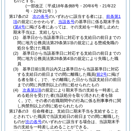
ものとする。
(一部改正〔平成18年条例8号・20年6号・21年22
号・22年21号〕)
第17条の2
次の各号
のいずれかに該当する者には、
前条第1
項
の規定にかかわらず、
当該各号
の基準日に係る期末手当
(
第4号
に掲げる者にあっては、その支給を一時差し止めた
期末手当)
は、支給しない。
(1)
基準日から当該基準日に対応する支給日の前日までの
間に地方公務員法第29条第1項の規定による懲戒免職の
処分を受けた職員
(2)
基準日から当該基準日に対応する支給日の前日までの
間に地方公務員法第28条第4項の規定により失職した職
員
(3)
基準日前1箇月以内又は基準日から当該基準日に対応
する支給日の前日までの間に離職した職員
(
前2号
に掲げ
る者を除く。)
で、その離職した日から当該支給日の前日
までの間に拘禁刑以上の刑に処せられたもの
(4)
次条第1項
の規定により期末手当の支給を一時差し止
める処分を受けた者
(当該処分を取り消された者を除
く。)
で、その者の在職期間中の行為に係る刑事事件に関
し拘禁刑以上の刑に処せられたもの
第17条の3
任命権者は、支給日に期末手当を支給すること
とされていた職員で当該支給日の前日までの間に離職した
ものが
次の各号
のいずれかに該当する場合は、当該期末手
当の支給を一時差し止めることができる。