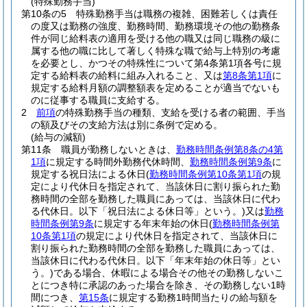
(特殊勤務手当)
第10条の5
特殊勤務手当は職務の複雑、困難若しくは責任
の度又は勤務の強度、勤務時間、勤務環境その他の勤務条
件が同じ給料表の適用を受ける他の職又は同じ職務の級に
属する他の職に比して著しく特殊な職で給与上特別の考慮
を必要とし、かつその特殊性について第4条第1項各号に規
定する給料表の給料に組み入れること、又は
第8条第1項
に
規定する給料月額の調整額表を定めることが適当でないも
のに従事する職員に支給する。
2
前項
の特殊勤務手当の種類、支給を受ける者の範囲、手当
の額及びその支給方法は別に条例で定める。
(給与の減額)
第11条
職員が勤務しないときは、
勤務時間条例第8条の4第
1項
に規定する時間外勤務代休時間、
勤務時間条例第9条
に
規定する祝日法による休日
(
勤務時間条例第10条第1項
の規
定により代休日を指定されて、当該休日に割り振られた勤
務時間の全部を勤務した職員にあっては、当該休日に代わ
る代休日。以下「祝日法による休日等」という。)
又は
勤務
時間条例第9条
に規定する年末年始の休日
(
勤務時間条例第
10条第1項
の規定により代休日を指定されて、当該休日に
割り振られた勤務時間の全部を勤務した職員にあっては、
当該休日に代わる代休日。以下「年末年始の休日等」とい
う。)
である場合、休暇による場合その他その勤務しないこ
とにつき特に承認のあった場合を除き、その勤務しない1時
間につき、
第15条
に規定する勤務1時間当たりの給与額を