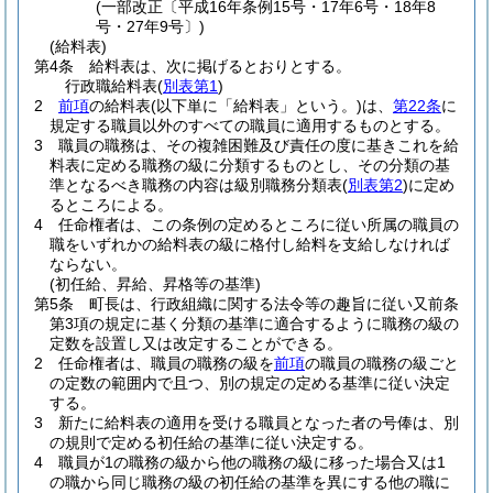
(一部改正〔平成16年条例15号・17年6号・18年8
号・27年9号〕)
(給料表)
第4条
給料表は、次に掲げるとおりとする。
行政職給料表
(
別表第1
)
2
前項
の給料表
(以下単に「給料表」という。)
は、
第22条
に
規定する職員以外のすべての職員に適用するものとする。
3
職員の職務は、その複雑困難及び責任の度に基きこれを給
料表に定める職務の級に分類するものとし、その分類の基
準となるべき職務の内容は級別職務分類表
(
別表第2
)
に定め
るところによる。
4
任命権者は、この条例の定めるところに従い所属の職員の
職をいずれかの給料表の級に格付し給料を支給しなければ
ならない。
(初任給、昇給、昇格等の基準)
第5条
町長は、行政組織に関する法令等の趣旨に従い又前条
第3項の規定に基く分類の基準に適合するように職務の級の
定数を設置し又は改定することができる。
2
任命権者は、職員の職務の級を
前項
の職員の職務の級ごと
の定数の範囲内で且つ、別の規定の定める基準に従い決定
する。
3
新たに給料表の適用を受ける職員となった者の号俸は、別
の規則で定める初任給の基準に従い決定する。
4
職員が1の職務の級から他の職務の級に移った場合又は1
の職から同じ職務の級の初任給の基準を異にする他の職に