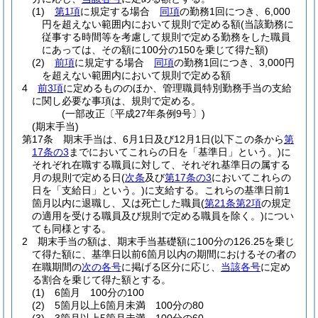
(1)
第1項
に規定する場合
同項
の勤務1回につき、6,000
円を超えない範囲内において規則で定める額
(当該勤務に
従事する時間等を考慮して規則で定める勤務をした職員
にあっては、その額に100分の150を乗じて得た額)
(2)
前項
に規定する場合
同項
の勤務1回につき、3,000円
を超えない範囲内において規則で定める額
4
前3項
に定めるもののほか、管理職員特別勤務手当の支給
に関し必要な事項は、規則で定める。
(一部改正〔平成27年条例9号〕)
(期末手当)
第17条
期末手当は、6月1日及び12月1日
(以下この条から
第
17条の3
までにおいてこれらの日を「基準日」という。)
に
それぞれ在職する職員に対して、それぞれ基準日の属する
月の規則で定める日
(
次条
及び
第17条の3
においてこれらの
日を「支給日」という。)
に支給する。
これらの基準日前1
箇月以内に退職し、又は死亡した職員
(
第21条第2項
の規定
の適用を受ける職員及び規則で定める職員を除く。)
につい
ても同様とする。
2
期末手当の額は、期末手当基礎額に100分の126.25を乗じ
て得た額に、基準日以前6箇月以内の期間におけるその者の
在職期間の
次の各号
に掲げる区分に応じ、
当該各号
に定め
る割合を乗じて得た額とする。
(1)
6箇月 100分の100
(2)
5箇月以上6箇月未満 100分の80