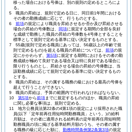
移った場合における号俸は、別の規則の定めるところによ
る。
5
職員の昇給は、規則で定める日に、同日前1年間における
その者の勤務成績に応じて、行うものとする。
6
前項
の規定により職員を昇給させるか否か及び昇給させる
場合の昇給の号俸数は、
同項
に規定する期間の全部を良好
な成績で勤務した職員の昇給の号俸数を4号俸とすることを
標準として規則で定める基準に従い決定するものとする。
7
55歳
(規則で定める職員にあっては、56歳以上の年齢で規
則で定めるもの)
を超える職員の昇給については、
前項
の規
定にかかわらず、
第5項
に規定する期間におけるその者の勤
務成績が極めて良好である場合又は特に良好である場合に
限り行うものとし、昇給させる場合の昇給の号俸数は、当
該勤務成績に応じて規則で定める基準に従い決定するもの
とする。
8
職員の昇給は、その属する職務の級における最高の号俸を
超えて行うことができない。
9
職員の昇給は、予算の範囲内で行われなければならない。
10
第5項
から
前項
までに規定するもののほか、職員の昇給
に関し必要な事項は、規則で定める。
11
地方公務員法第22条の4第1項の規定により採用された職
員
(以下「定年前再任用短時間勤務職員」という。)
の給料
月額は、その者に適用される給料表の定年前再任用短時間
勤務職員の項に掲げる基準給料月額のうち、その者の属す
る職務の級に応じた額に、
勤務時間条例第2条第3項
の規定