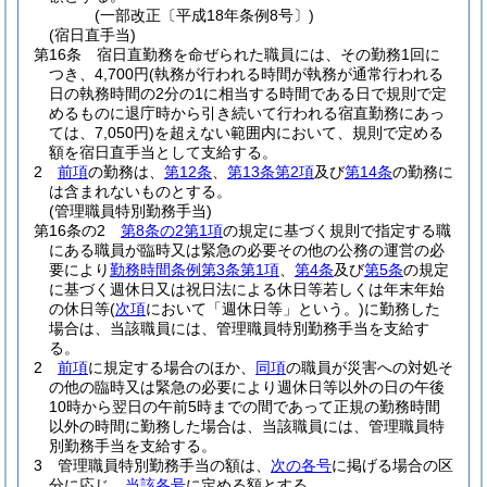
(一部改正〔平成18年条例8号〕)
(宿日直手当)
第16条
宿日直勤務を命ぜられた職員には、その勤務1回に
つき、4,700円
(執務が行われる時間が執務が通常行われる
日の執務時間の2分の1に相当する時間である日で規則で定
めるものに退庁時から引き続いて行われる宿直勤務にあっ
ては、7,050円)
を超えない範囲内において、規則で定める
額を宿日直手当として支給する。
2
前項
の勤務は、
第12条
、
第13条第2項
及び
第14条
の勤務に
は含まれないものとする。
(管理職員特別勤務手当)
第16条の2
第8条の2第1項
の規定に基づく規則で指定する職
にある職員が臨時又は緊急の必要その他の公務の運営の必
要により
勤務時間条例第3条第1項
、
第4条
及び
第5条
の規定
に基づく週休日又は祝日法による休日等若しくは年末年始
の休日等
(
次項
において「週休日等」という。)
に勤務した
場合は、当該職員には、管理職員特別勤務手当を支給す
る。
2
前項
に規定する場合のほか、
同項
の職員が災害への対処そ
の他の臨時又は緊急の必要により週休日等以外の日の午後
10時から翌日の午前5時までの間であって正規の勤務時間
以外の時間に勤務した場合は、当該職員には、管理職員特
別勤務手当を支給する。
3
管理職員特別勤務手当の額は、
次の各号
に掲げる場合の区
分に応じ、
当該各号
に定める額とする。