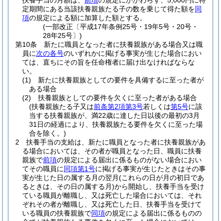
扶養手当の月額は、
前項
の規定にかかわらず、5,000円に特
定期間にある当該扶養親族たる子の数を乗じて得た額を
同
項
の規定による額に加算した額とする。
(一部改正〔平成17年条例25号・19年5号・20号・
28年25号〕)
第10条
新たに職員となった者に扶養親族がある場合又は職
員に
次の各号
のいずれかに掲げる事実が生じた場合におい
ては、直ちにその旨を任命権者に届け出なければならな
い。
(1)
新たに扶養親族としての要件を具備するに至った者が
ある場合
(2)
扶養親族としての要件を欠くに至った者がある場合
(扶養親族たる子又は
前条第2項第3号
若しくは
第5号
に該
当する扶養親族が、満22歳に達した日以後の最初の3月
31日の経過により、扶養親族たる要件を欠くに至った場
合を除く。)
2
扶養手当の支給は、新たに職員となった者に扶養親族があ
る場合においては、その者が職員となった日、職員に扶養
親族で
前項
の規定による届出に係るものがない場合におい
てその職員に
同項第1号
に掲げる事実が生じたときはその事
実が生じた日の属する月の翌月
(これらの日が月の初日であ
るときは、その日の属する月)
から開始し、扶養手当を受け
ている職員が離職し、又は死亡した場合においては、それ
ぞれその者が離職し、又は死亡した日、扶養手当を受けて
いる職員の扶養親族で
同項
の規定による届出に係るものの