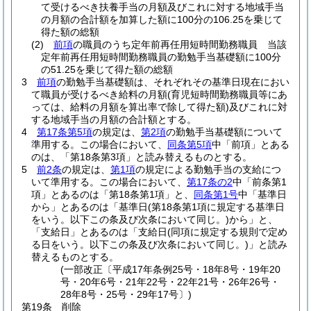
て受けるべき扶養手当の月額及びこれに対する地域手当
の月額の合計額を加算した額に100分の106.25を乗じて
得た額の総額
(2)
前項
の職員のうち定年前再任用短時間勤務職員 当該
定年前再任用短時間勤務職員の勤勉手当基礎額に100分
の51.25を乗じて得た額の総額
3
前項
の勤勉手当基礎額は、それぞれその基準日現在におい
て職員が受けるべき給料の月額
(育児短時間勤務職員等にあ
っては、給料の月額を算出率で除して得た額)
及びこれに対
する地域手当の月額の合計額とする。
4
第17条第5項
の規定は、
第2項
の勤勉手当基礎額について
準用する。
この場合において、
同条第5項
中「前項」とある
のは、「第18条第3項」と読み替えるものとする。
5
前2条
の規定は、
第1項
の規定による勤勉手当の支給につ
いて準用する。
この場合において、
第17条の2
中「前条第1
項」とあるのは「第18条第1項」と、
同条第1号
中「基準日
から」とあるのは「基準日
(第18条第1項に規定する基準日
をいう。以下この条及び次条において同じ。)
から」と、
「支給日」とあるのは「支給日
(同項に規定する規則で定め
る日をいう。以下この条及び次条において同じ。)
」と読み
替えるものとする。
(一部改正〔平成17年条例25号・18年8号・19年20
号・20年6号・21年22号・22年21号・26年26号・
28年8号・25号・29年17号〕)
第19条
削除