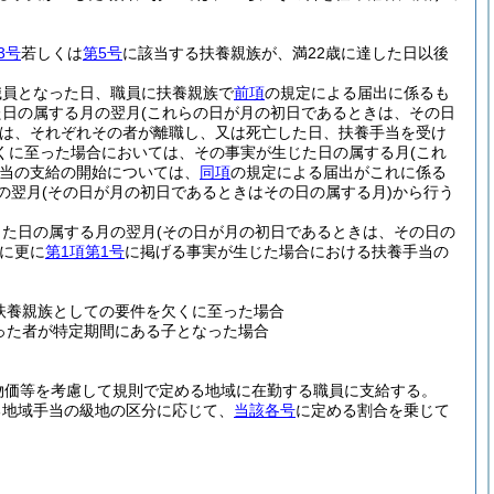
3号
若しくは
第5号
に該当する扶養親族が、満22歳に達した日以後
職員となった日、職員に扶養親族で
前項
の規定による届出に係るも
た日の属する月の翌月
(これらの日が月の初日であるときは、その日
は、それぞれその者が離職し、又は死亡した日、扶養手当を受け
くに至った場合においては、その事実が生じた日の属する月
(これ
当の支給の開始については、
同項
の規定による届出がこれに係る
の翌月
(その日が月の初日であるときはその日の属する月)
から行う
じた日の属する月の翌月
(その日が月の初日であるときは、その日の
に更に
第1項第1号
に掲げる事実が生じた場合における扶養手当の
扶養親族としての要件を欠くに至った場合
った者が特定期間にある子となった場合
物価等を考慮して規則で定める地域に在勤する職員に支給する。
る地域手当の級地の区分に応じて、
当該各号
に定める割合を乗じて