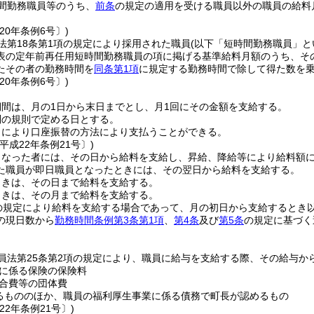
間勤務職員等のうち、
前条
の規定の適用を受ける職員以外の職員の給料
20年条例6号〕)
法第18条第1項の規定により採用された職員
(以下「短時間勤務職員」と
表の定年前再任用短時間勤務職員の項に掲げる基準給料月額のうち、そ
たその者の勤務時間を
同条第1項
に規定する勤務時間で除して得た数を
20年条例6号〕)
間は、月の1日から末日までとし、月1回にその金額を支給する。
別の規則で定める日とする。
出により口座振替の方法により支払うことができる。
平成22年条例21号〕)
となった者には、その日から給料を支給し、昇給、降給等により給料額
た職員が即日職員となったときには、その翌日から給料を支給する。
ときは、その日まで給料を支給する。
ときは、その月まで給料を支給する。
の規定により給料を支給する場合であって、月の初日から支給するとき
の現日数から
勤務時間条例第3条第1項
、
第4条
及び
第5条
の規定に基づく
員法第25条第2項の規定により、職員に給与を支給する際、その給与か
に係る保険の保険料
合費等の団体費
るもののほか、職員の福利厚生事業に係る債務で町長が認めるもの
22年条例21号〕)