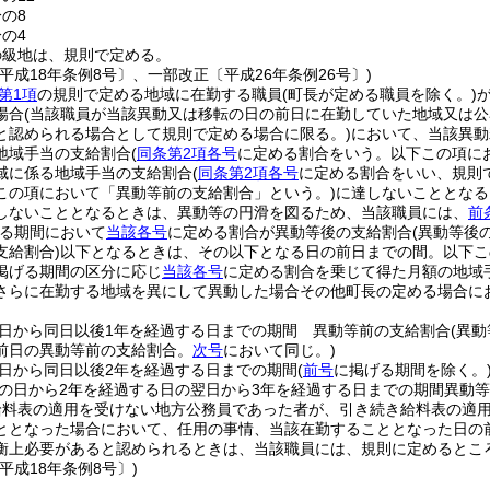
分の8
分の4
の級地は、規則で定める。
平成18年条例8号〕、一部改正〔平成26年条例26号〕)
第1項
の規則で定める地域に在勤する職員
(町長が定める職員を除く。)
場合
(当該職員が当該異動又は移転の日の前日に在勤していた地域又は
と認められる場合として規則で定める場合に限る。)
において、当該異動
地域手当の支給割合
(
同条第2項各号
に定める割合をいう。以下この項に
域に係る地域手当の支給割合
(
同条第2項各号
に定める割合をいい、規則
この項において「異動等前の支給割合」という。)
に達しないこととなる
しないこととなるときは、異動等の円滑を図るため、当該職員には、
前
る期間において
当該各号
に定める割合が異動等後の支給割合
(異動等後
支給割合)
以下となるときは、その以下となる日の前日までの間。以下こ
掲げる期間の区分に応じ
当該各号
に定める割合を乗じて得た月額の地域
さらに在勤する地域を異にして異動した場合その他町長の定める場合に
日から同日以後1年を経過する日までの期間 異動等前の支給割合
(異
前日の異動等前の支給割合。
次号
において同じ。)
日から同日以後2年を経過する日までの期間
(
前号
に掲げる期間を除く。
の日から2年を経過する日の翌日から3年を経過する日までの期間異動等前
給料表の適用を受けない地方公務員であった者が、引き続き給料表の適
ととなった場合において、任用の事情、当該在勤することとなった日の
衡上必要があると認められるときは、当該職員には、規則に定めるとこ
平成18年条例8号〕)