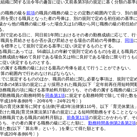
政組織に関する法令等の趣旨に従い又前条第3項の規定に基く分類の基準
員の職務の級を
前項
の職員の職務の級ごとの定数の範囲内で且つ、別の
適用を受ける職員となった者の号俸は、別の規則で定める初任給の基準
の級から他の職務の級に移った場合又は1の職から同じ職務の級の初任給
る。
規則で定める日に、同日前1年間におけるその者の勤務成績に応じて、行
り職員を昇給させるか否か及び昇給させる場合の昇給の号俸数は、
同項
とを標準として規則で定める基準に従い決定するものとする。
る職員にあっては、56歳以上の年齢で規則で定めるもの)
を超える職員
勤務成績が極めて良好である場合又は特に良好である場合に限り行うも
に従い決定するものとする。
その属する職務の級における最高の号俸を超えて行うことができない。
予算の範囲内で行われなければならない。
までに規定するもののほか、職員の昇給に関し必要な事項は、規則で定
22条の4第1項の規定により採用された職員
(以下「定年前再任用短時間
勤務職員の項に掲げる基準給料月額のうち、その者の属する職務の級に
間勤務職員の勤務時間を
同条第1項
に規定する勤務時間で除して得た数
平成18年条例8号・20年6号・24年21号〕)
員の育児休業等に関する法律
(平成3年法律第110号。以下「育児休業法
受けた職員
(育児休業法第17条の規定による短時間勤務をすることとな
勤務職員である職員の給料月額は、
前条第11項
の規定にかかわらず、そ
うち、その者の属する職務の級に応じた額に、
勤務時間条例第2条第2項
得た数
(以下「算出率」という。)
を乗じて得た額とする。
平成20年条例6号〕)