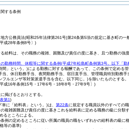
に関する条例
、地方公務員法
(昭和25年法律第261号)
第24条第5項の規定に基き町の
平成28年条例8号〕)
ける給料は、その職務の複雑、困難及び責任の度に基き、且つ勤務の強
員の勤務時間、休暇等に関する条例
(平成7年松島町条例第3号。以下「勤
時間」という。)
による勤務に対する報酬であって、この条例で定める管
手当、休日勤務手当、夜間勤務手当、宿日直手当、管理職員特別勤務手
ンフルエンザ等対策派遣手当を含む。以下同じ。)
を除いたものとする。
平成16年条例15号・17年6号・18年8号・27年9号〕)
次に掲げるとおりとする。
表第1
)
下単に「給料表」という。)
は、
第22条
に規定する職員以外のすべての職
その複雑困難及び責任の度に基きこれを給料表に定める職務の級に分類
めるところによる。
の条例の定めるところに従い所属の職員の職をいずれかの給料表の級に
格等の基準)