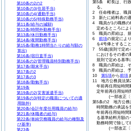
第5条
町長は、行
第10条の2の2
る。
第10条の3
(住居手当)
2
任命権者は、職
第10条の4
(通勤手当)
3
新たに給料表の
第10条の5
(特殊勤務手当)
4
職員が1の職務
第11条
(給与の減額)
定めるところによ
第12条
(時間外勤務手当)
5
職員の昇給は、
第13条
(休日勤務手当)
6
前項
の規定によ
第14条
(夜間勤務手当)
を4号俸とするこ
第15条
(勤務1時間当たりの給与額の
7
55歳
(規則で定め
算出)
におけるその者の
第16条
(宿日直手当)
規則で定める基準
第16条の2
(管理職員特別勤務手当)
8
職員の昇給は、
第17条
(期末手当)
9
職員の昇給は、
第17条の2
10
第5項
から
前項
第17条の3
11
地方公務員法第
第18条
(勤勉手当)
年前再任用短時間
第19条
定年前再任用短時
第19条の2
(災害派遣手当)
(一部改正〔
第19条の3
(特定の職員についての適
第5条の2
地方公務
用除外)
時間勤務の承認を
第20条
(会計年度任用職員の給与)
年前再任用短時間
第21条
(休職者の給与)
る基準給料月額の
第22条
(単純労務職員の給与の種類及
勤務時間で除して
び基準)
(一部改正〔
第23条