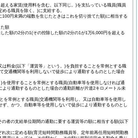
を超える家賃
(使用料を含む。以下同じ。)
を支払っている職員
(職員
定める職員を除く。)
に支給する。
に100円未満の端数を生じたときはこれを切り捨てた額)
に相当する
した額
除した額の2分の1
(その控除した額の2分の1が1万6,000円を超える
又は料金
(以下「運賃等」という。)
を負担することを常例とする職
って交通機関等を利用しないで徒歩により通勤するものとした場合
)
を使用することを常例とする職員
(自動車等を使用しなければ通
により通勤するものとした場合の通勤距離が片道2キロメートル未
とを常例とする職員
(交通機関等を利用し、又は自動車等を使用し
せず、かつ、自動車等を使用しないで徒歩により通勤するものとし
その者の支給単位期間の通勤に要する運賃等の額に相当する額
(以下
ぞれ次に定める額
(育児短時間勤務職員等、定年前再任用短時間勤務