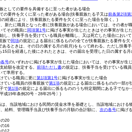
。
族としての要件を具備するに至った者がある場合
ての要件を欠くに至った者がある場合
(扶養親族たる子又は
前条第2項第
1日の経過により、扶養親族たる要件を欠くに至った場合を除く。)
は、新たに職員となった者に扶養親族がある場合においては、その者が
いてその職員に
同項第1号
に掲げる事実が生じたときはその事実が生じ
始し、扶養手当を受けている職員が離職し、又は死亡した場合において
親族で
同項
の規定による届出に係るものの全てが扶養親族たる要件を欠
であるときは、その日の属する月の前月)
をもって終わる。
ただし扶養手
ら15日を経過した後にされたときは、その届出を受理した日の属する月
の各号
のいずれかに掲げる事実が生じた場合においては、その事実が生
支給額を改定する。
前項ただし書
の規定は、扶養手当を受けている職員
いて準用する。
けている職員に更に
第1項第1号
に掲げる事実が生じた場合
けている職員の扶養親族で
第1項
の規定による届出に係るものの一部が
子で
第1項
の規定による届出に係るもののうち特定期間にある子でなか
平成19年条例20号・28年25号〕)
当は、当該地域における民間の賃金水準を基礎とし、当該地域における
は、給料、管理職手当及び扶養手当の月額の合計額に、
次の各号
に掲げ
の20
の16
の12