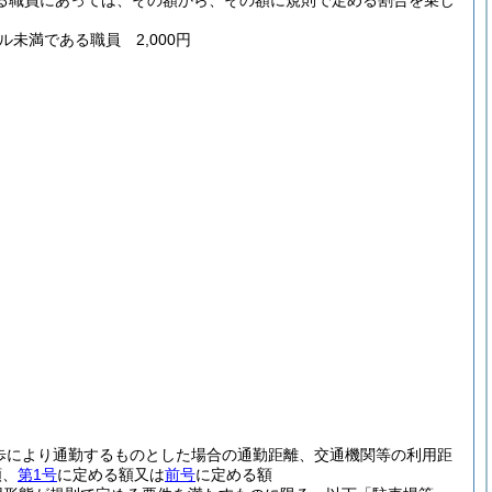
る職員にあっては、その額から、その額に規則で定める割合を乗じ
ル未満である職員 2,000円
歩により通勤するものとした場合の通勤距離、交通機関等の利用距
額、
第1号
に定める額又は
前号
に定める額