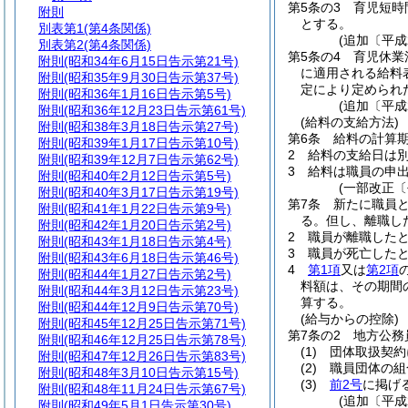
第5条の3
育児短時
附則
とする。
別表第1
(第4条関係)
(追加〔平成
別表第2
(第4条関係)
第5条の4
育児休業
附則
(昭和34年6月15日告示第21号)
に適用される給料
附則
(昭和35年9月30日告示第37号)
定により定められ
附則
(昭和36年1月16日告示第5号)
(追加〔平成
附則
(昭和36年12月23日告示第61号)
(給料の支給方法)
附則
(昭和38年3月18日告示第27号)
第6条
給料の計算期
附則
(昭和39年1月17日告示第10号)
2
給料の支給日は
附則
(昭和39年12月7日告示第62号)
3
給料は職員の申
附則
(昭和40年2月12日告示第5号)
(一部改正〔
附則
(昭和40年3月17日告示第19号)
第7条
新たに職員
附則
(昭和41年1月22日告示第9号)
る。
但し、離職し
附則
(昭和42年1月20日告示第2号)
2
職員が離職した
附則
(昭和43年1月18日告示第4号)
3
職員が死亡した
附則
(昭和43年6月18日告示第46号)
4
第1項
又は
第2項
附則
(昭和44年1月27日告示第2号)
料額は、その期間
附則
(昭和44年3月12日告示第23号)
算する。
附則
(昭和44年12月9日告示第70号)
(給与からの控除)
附則
(昭和45年12月25日告示第71号)
第7条の2
地方公務
附則
(昭和46年12月25日告示第78号)
(1)
団体取扱契約
附則
(昭和47年12月26日告示第83号)
(2)
職員団体の組
附則
(昭和48年3月10日告示第15号)
(3)
前2号
に掲げ
附則
(昭和48年11月24日告示第67号)
(追加〔平成
附則
(昭和49年5月1日告示第30号)