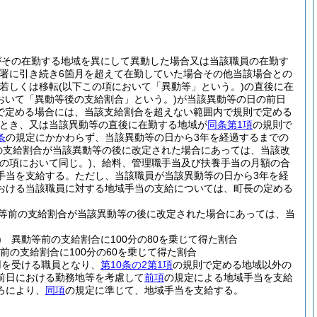
がその在勤する地域を異にして異動した場合又は当該職員の在勤す
公署に引き続き6箇月を超えて在勤していた場合その他当該場合との
若しくは移転
(以下この項において「異動等」という。)
の直後に在
おいて「異動等後の支給割合」という。)
が当該異動等の日の前日
で定める場合には、当該支給割合を超えない範囲内で規則で定める
とき、又は当該異動等の直後に在勤する地域が
同条第1項
の規則で
条
の規定にかかわらず、当該異動等の日から3年を経過するまでの
の支給割合が当該異動等の後に改定された場合にあっては、当該改
の項において同じ。)
、給料、管理職手当及び扶養手当の月額の合
手当を支給する。
ただし、当該職員が当該異動等の日から3年を経
おける当該職員に対する地域手当の支給については、町長の定める
動等前の支給割合が当該異動等の後に改定された場合にあっては、当
)
異動等前の支給割合に100分の80を乗じて得た割合
の支給割合に100分の60を乗じて得た割合
用を受ける職員となり、
第10条の2第1項
の規則で定める地域以外の
前日における勤務地等を考慮して
前項
の規定による地域手当を支給
ろにより、
同項
の規定に準じて、地域手当を支給する。