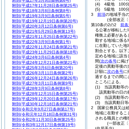
附則
(平成17年3月9日条例第6号)
(4)
4級地 100
附則
(平成17年11月28日条例第25号)
(5)
5級地 100
附則
(平成18年3月8日条例第8号)
3
前項
の地域手当
附則
(平成19年3月9日条例第5号)
(全部改正〔
附則
(平成19年12月19日条例第20号)
第10条の2の2
前条
附則
(平成20年3月12日条例第6号)
る公署が移転した
附則
(平成21年5月29日条例第13号)
権衡上必要がある
附則
(平成21年11月25日条例第22号)
勤する地域に係る
附則
(平成22年3月9日条例第1号)
に在勤していた地
附則
(平成22年11月24日条例第21号)
割合とする。以下
附則
(平成23年11月29日条例第18号)
定める地域に該当
附則
(平成24年3月6日条例第4号)
間
(
次の各号
に掲げ
附則
(平成24年12月21日条例第21号)
定後の異動等後の
附則
(平成25年3月6日条例第20号)
計額に
次の各号
に
附則
(平成26年3月11日条例第2号)
過するまでの間に
附則
(平成26年12月24日条例第26号)
ところによる。
附則
(平成27年3月11日条例第9号)
(1)
当該異動等の
附則
(平成28年3月9日条例第8号)
該異動等の日の
附則
(平成28年12月15日条例第25号)
(2)
当該異動等の
附則
(平成29年12月20日条例第17号)
(3)
当該異動日等
附則
(平成30年12月18日条例第21号)
2
国家公務員又は
附則
(令和元年9月27日条例第17号)
地域に在勤するこ
附則
(令和元年12月18日条例第31号)
される職員との権
附則
(令和2年11月30日条例第25号)
(一部改正〔
附則
(令和3年12月17日条例第19号)
(住居手当)