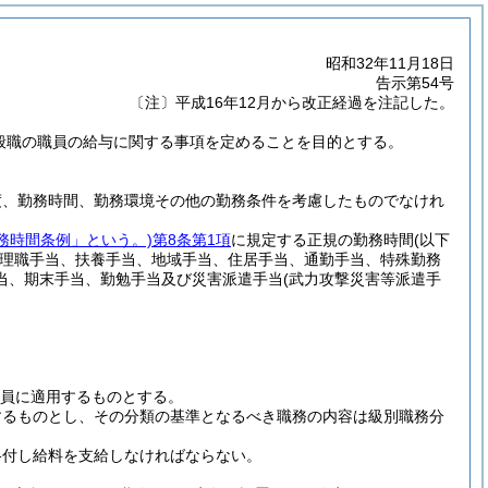
昭和32年11月18日
告示第54号
〔注〕平成16年12月から改正経過を注記した。
一般職の職員の給与に関する事項を定めることを目的とする。
度、勤務時間、勤務環境その他の勤務条件を考慮したものでなけれ
務時間条例」という。)
第8条第1項
に規定する正規の勤務時間
(以下
理職手当、扶養手当、地域手当、住居手当、通勤手当、特殊勤務
当、期末手当、勤勉手当及び災害派遣手当
(武力攻撃災害等派遣手
員に適用するものとする。
するものとし、その分類の基準となるべき職務の内容は級別職務分
格付し給料を支給しなければならない。