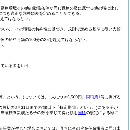
、勤務環境その他の勤務条件が同じ職務の級に属する他の職に比し
につき適正な調整額表を定めることができる。
こえてはならない。
ついて、その職務の特殊性に基づき、規則で定める基準に従い支給
の給料月額の100分の25を超えてはならない。
い。
けている者をいう。
等」という。)
については、1人につき6,500円、
同項第1号
に掲げる
の最初の3月31日までの間
(以下「特定期間」という。)
にある子が
ある当該扶養親族たる子の数を乗じて得た額を
同項
の規定による額に
る事実が生じた場合においては、直ちにその旨を任命権者に届け出