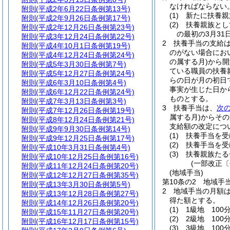
なければならない
附則
(平成2年6月22日条例第13号)
(1)
新たに扶養親
附則
(平成2年9月26日条例第17号)
(2)
扶養親族とし
附則
(平成2年12月26日条例第23号)
の最初の3月3
附則
(平成3年12月24日条例第22号)
2
扶養手当の支給
附則
(平成4年10月1日条例第19号)
のがない場合にお
附則
(平成4年12月24日条例第24号)
の属する月)
から開
附則
(平成5年3月30日条例第7号)
ている職員の扶養
附則
(平成5年12月27日条例第24号)
らの日が月の初日
附則
(平成6年3月10日条例第4号)
事実が生じた日か
附則
(平成6年12月22日条例第24号)
ものとする。
附則
(平成7年3月13日条例第3号)
3
扶養手当は、
次
附則
(平成7年12月26日条例第19号)
属する月)
からその
附則
(平成8年12月24日条例第21号)
支給額の改定につ
附則
(平成9年9月30日条例第14号)
(1)
扶養手当を受
附則
(平成9年12月25日条例第17号)
(2)
扶養手当を受
附則
(平成10年3月31日条例第4号)
(3)
扶養親族たる
附則
(平成10年12月25日条例第16号)
(一部改正〔
附則
(平成11年12月24日条例第20号)
(地域手当)
附則
(平成12年12月27日条例第35号)
第10条の2
地域手
附則
(平成13年3月30日条例第5号)
2
地域手当の月額
附則
(平成13年12月28日条例第27号)
得た額とする。
附則
(平成14年12月26日条例第20号)
(1)
1級地 100分
附則
(平成15年11月27日条例第20号)
(2)
2級地 100分
附則
(平成16年12月17日条例第15号)
(3)
3級地 100分