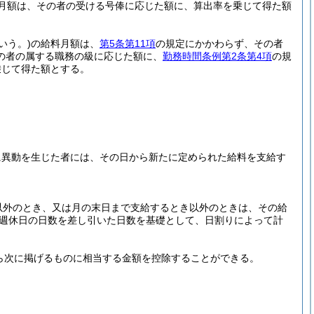
月額は、その者の受ける号俸に応じた額に、算出率を乗じて得た額
いう。)
の給料月額は、
第5条第11項
の規定にかかわらず、その者
の者の属する職務の級に応じた額に、
勤務時間条例第2条第4項
の規
乗じて得た額とする。
に異動を生じた者には、その日から新たに定められた給料を支給す
以外のとき、又は月の末日まで支給するとき以外のときは、その給
週休日の日数を差し引いた日数を基礎として、日割りによって計
ら次に掲げるものに相当する金額を控除することができる。