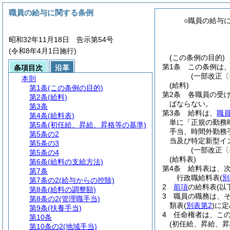
職員の給与に関する条例
○職員の給与
昭和32年11月18日 告示第54号
(令和8年4月1日施行)
(この条例の目的)
第1条
この条例は
条項目次
沿革
(一部改正〔
本則
(給料)
第1条
(この条例の目的)
第2条
各職員の受
第2条
(給料)
ばならない。
第3条
第3条
給料は、
職
第4条
(給料表)
単に「正規の勤務
第5条
(初任給、昇給、昇格等の基準)
手当、時間外勤務
第5条の2
当及び特定新型イ
第5条の3
(一部改正〔
第5条の4
(給料表)
第6条
(給料の支給方法)
第4条
給料表は、
第7条
行政職給料表
(
別
第7条の2
(給与からの控除)
2
前項
の給料表
(以
第8条
(給料の調整額)
3
職員の職務は、
第8条の2
(管理職手当)
類表
(
別表第2
)
に定
第9条
(扶養手当)
4
任命権者は、こ
第10条
(初任給、昇給、昇
第10条の2
(地域手当)