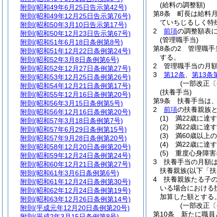
(給料の調整額)
附則
(昭和49年6月25日告示第42号)
第8条
町長は給料
附則
(昭和49年12月25日告示第76号)
ていちじるしく特
附則
(昭和50年3月10日告示第17号)
2
前項
の調整額表に
附則
(昭和50年12月23日告示第67号)
(管理職手当)
附則
(昭和51年6月18日条例第8号)
第8条の2
管理職手
附則
(昭和51年12月22日条例第24号)
する。
附則
(昭和52年3月8日条例第6号)
2
管理職手当の月
附則
(昭和52年12月27日条例第27号)
3
第12条
、
第13条
附則
(昭和53年12月25日条例第26号)
(一部改正〔
附則
(昭和54年12月21日条例第17号)
(扶養手当)
附則
(昭和55年12月16日条例第20号)
第9条
扶養手当は
附則
(昭和56年3月15日条例第5号)
2
前項
の扶養親族
附則
(昭和56年12月16日条例第20号)
(1)
満22歳に達
附則
(昭和57年3月18日条例第7号)
(2)
満22歳に達
附則
(昭和57年6月29日条例第15号)
(3)
満60歳以上
附則
(昭和57年9月28日条例第20号)
(4)
満22歳に達
附則
(昭和58年12月20日条例第20号)
(5)
重度心身障害
附則
(昭和59年12月24日条例第24号)
3
扶養手当の月額
附則
(昭和60年12月21日条例第27号)
扶養親族
(以下「
附則
(昭和61年3月6日条例第6号)
4
扶養親族たる子の
附則
(昭和61年12月24日条例第30号)
いる場合における
附則
(昭和62年12月24日条例第19号)
加算した額とする
附則
(昭和63年12月26日条例第14号)
(一部改正〔
附則
(平成元年12月20日条例第20号)
第10条
新たに職員
附則
(平成2年3月15日条例第8号)