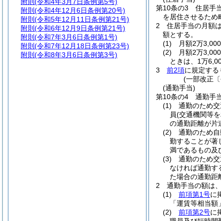
附則
(令和4年3月7日条例第5号)
第10条の3
住居手
附則
(令和4年12月6日条例第20号)
を居住させるため
附則
(令和5年12月11日条例第21号)
2
住居手当の月額
附則
(令和6年12月9日条例第21号)
額とする。
附則
(令和7年3月6日条例第1号)
(1)
月額2万3,0
附則
(令和7年12月18日条例第23号)
(2)
月額2万3,0
附則
(令和8年3月6日条例第3号)
ときは、1万6,00
3
前2項
に規定する
(一部改正〔
(通勤手当)
第10条の4
通勤手
(1)
通勤のため交
員
(交通機関等
の通勤距離が片
(2)
通勤のため自
勤することが著
満であるもの及
(3)
通勤のため交
なければ通勤す
た場合の通勤距
2
通勤手当の額は
(1)
前項第1号
に
「運賃等相当額
(2)
前項第2号
に