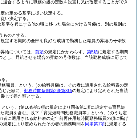
に適合するように職務の級の定数を設置し又は改定することができ
規定の定める基準に従い決定する。
に従い決定する。
の基準を異にする他の職に移った場合における号俸は、別の規則の
うものとする。
に規定する期間の全部を良好な成績で勤務した職員の昇給の号俸数
の昇給については、
前項
の規定にかかわらず、
第5項
に規定する期間
のとし、昇給させる場合の昇給の号俸数は、当該勤務成績に応じて
める。
勤務職員」という。)
の給料月額は、その者に適用される給料表の定
応じた額に、
勤務時間条例第2条第3項
の規定により定められた当該
を乗じて得た額とする。
」という。)
第10条第3項の規定により同条第1項に規定する育児短
った職員を含む。以下「育児短時間勤務職員等」という。)
のうち定
の者に適用される給料表の定年前再任用短時間勤務職員の項に掲げ
の規定により定められたその者の勤務時間を
同条第1項
に規定する