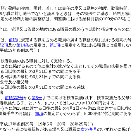
月額が勤務の複雑、困難、若しくは責任の度又は勤務の強度、勤務時間
殊な職に対し適当でないと認めるときは、その特殊性に基き、給料月額
定める給料月額の調整額は、調整前における給料月額の100分の25を
当は、管理又は監督の地位にある職員の職のうち規則で指定するものに
額は、
前項
に規定する職を占める職員の属する職務の級における最高の号俸
第2項
及び
第14条
の規定は、
第1項
に規定する職にある職員には適用しな
平成19年条例20号〕)
、扶養親族のある職員に対して支給する。
とは次に掲げるもので他に生計の途がなく主としてその職員の扶養を受
する日以後の最初の3月31日までの間にある子
する日以後の最初の3月31日までの間にある孫
の父母及び祖父母
する日以後の最初の3月31日までの間にある弟妹
者
は、
前項第2号
から
第5号
までに掲げる扶養親族
(以下「扶養親族たる父母
扶養親族たる子」という。)
については1人につき13,000円とする。
うちに満15歳に達する日後の最初の4月1日から満22歳に達する日以後
扶養手当の月額は、
前項
の規定にかかわらず、5,000円に特定期間に
。
平成17年条例25号・19年5号・20号・28年25号〕)
となった者に扶養親族がある場合又は職員に
次の各号
のいずれかに掲げ