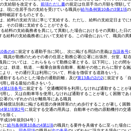
の支給額を改定する。
前項ただし書
の規定は住居手当の月額を増額して
は、現に住居手当の支給を受けている職員が
給与条例第10条の3第1項
の
随時確認するものとする。
は、給料の支給方法に準じて支給する。
ただし、給料の支給定日までに
は、その日後に支給することができる。
する給料の支給義務者を異にして異動した場合におけるその異動した日
する給料の支給義務者において支給する。
この場合において、職員の異
0条の4
に規定する通勤手当に関し、次に掲げる用語の意義は
当該各号
、職員が勤務のためその者の住居と勤務公署
(公署に出張所、分室、駐
職員については、これらをもって勤務公署とする。以下同じ。)
との間を
とは、鉄道、軌道、一般乗合旅客自動車、船舶その他これらに類する施
により、その通行又は利用について、料金を徴収する道路をいう。
通勤するものとした場合の通勤距離」及び
第13条の2の2
に規定する「
利用し得る最短の長さをいう。
の4第1項各号
に規定する「交通機関等を利用しなければ通勤することが
利用し、又は自動車等を使用しなければ通勤することが著しく困難であ
公署のいずれかの1が離島等にある職員
害補償法別表に掲げる程度の身体障害のため歩行することが著しく困難
4第1項第2号
に規定する交通の用具は、自動車その他の原動機付の交通
のを除く。
平成19年規則34号〕)
たに
給与条例第10条の4第1項
の職員たる要件を具備するに至った場合に
ならない。
同条同項
の職員が
次の各号
のいずれかに該当する場合につい