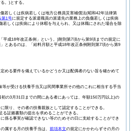
る。)
とする。
負傷若しくは疾病若しくは地方公務員災害補償法
(昭和42年法律第
条第1号
に規定する派遣職員の派遣先の業務上の負傷若しくは疾病
負傷若しくは疾病により休暇を与えられ、又は休職にされた場合を除
「平成18年改正条例」という。)
附則第7項から第9項までの規定に
」とあるのは、「給料月額と平成18年改正条例附則第7項から第9
。
に定める要件を備えているかどうか又は配偶者のない旨を確かめて
妹等が受ける扶養手当又は民間事業所その他のこれに相当する手当
最初の3月31日までの間にある者にあっては、年額150万円以上)
の
合に限り、その者の扶養親族として認定することができる。
足る証拠書類の提出を求めることができる。
当に係る事実が確認できない等のためその日に支給することができ
日の属する月の扶養手当は、
前項本文
の規定にかかわらずその月の