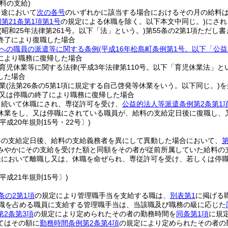
料の支給)
中途において
次の各号
のいずれかに該当する場合におけるその月の給料
第21条第1項第1号
の規定による休職を除く。以下本文中同じ。)
にされ
(昭和25年法律第261号。以下「法」という。)
第55条の2第1項ただし
終了により復職した場合
への職員の派遣等に関する条例
(平成16年松島町条例第1号。以下「公
により職務に復帰した場合
育児休業等に関する法律
(平成3年法律第110号。以下「育児休業法」と
した場合
業
(法第26条の5第1項に規定する自己啓発等休業をいう。以下同じ。)
を
又は停職の終了により職務に復帰した場合
き続いて休職にされ、専従許可を受け、
公益的法人等派遣条例第2条第1
休業をし、又は停職にされている職員が、給料の支給定日後に復職し、
平成20年規則15号・22号〕)
料の支給定日後、給料の支給義務者を異にして異動した場合において、
第
みやかにその支給を受けた額と同額をその者が従前所属していた給料の
後において離職し又は、休職を命ぜられ、専従許可を受け、若しくは停
平成21年規則15号〕)
条の2第1項
の規定により管理職手当を支給する職は、
別表第1
に掲げる
職を占める職員に支給する管理職手当は、当該職及び職務の級に応じた
第2条第3項
の規定により定められたその者の勤務時間を
同条第1項
に規
てはその額に
勤務時間条例第2条第4項
の規定により定められたその者の