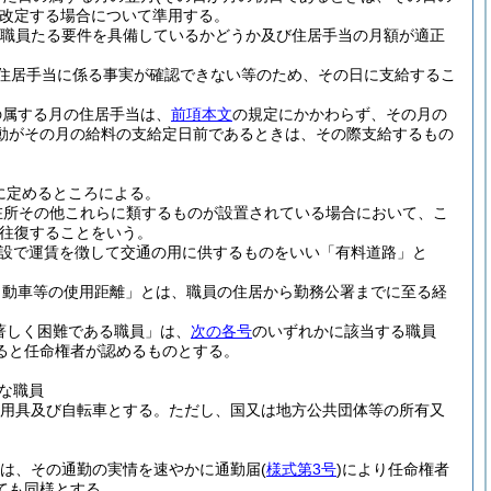
改定する場合について準用する。
職員たる要件を具備しているかどうか及び住居手当の月額が適正
住居手当に係る事実が確認できない等のため、その日に支給するこ
の属する月の住居手当は、
前項本文
の規定にかかわらず、その月の
動がその月の給料の支給定日前であるときは、その際支給するもの
に定めるところによる。
在所その他これらに類するものが設置されている場合において、こ
往復することをいう。
設で運賃を徴して交通の用に供するものをいい「有料道路」と
自動車等の使用距離」とは、職員の住居から勤務公署までに至る経
著しく困難である職員」は、
次の各号
のいずれかに該当する職員
ると任命権者が認めるものとする。
な職員
用具及び自転車とする。
ただし、国又は地方公共団体等の所有又
は、その通勤の実情を速やかに通勤届
(
様式第3号
)
により任命権者
ても同様とする。