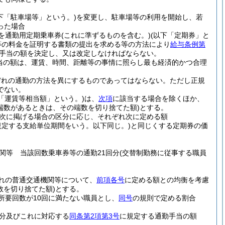
下「駐車場等」という。)
を変更し、駐車場等の利用を開始し、若
った場合
を通勤用定期乗車券
(これに準ずるものを含む。)
(以下「定期券」と
等の料金を証明する書類の提出を求める等の方法により
給与条例第
手当の額を決定し、又は改定しなければならない。
当の額は、運賃、時間、距離等の事情に照らし最も経済的かつ合理
ぞれの通勤の方法を異にするものであってはならない。
ただし正規
でない。
「運賃等相当額」という。)
は、
次項
に該当する場合を除くほか、
の端数があるときは、その端数を切り捨てた額)
とする。
次に掲げる場合の区分に応じ、それぞれ次に定める額
規定する支給単位期間をいう。以下同じ。)
と同じくする定期券の価
関等 当該回数乗車券等の通勤21回分
(交替制勤務に従事する職員
れの普通交通機関等について、
前項各号
に定める額との均衡を考慮
数を切り捨てた額)
とする。
所要回数が10回に満たない職員とし、
同号
の規則で定める割合
分及びこれに対応する
同条第2項第3号
に規定する通勤手当の額