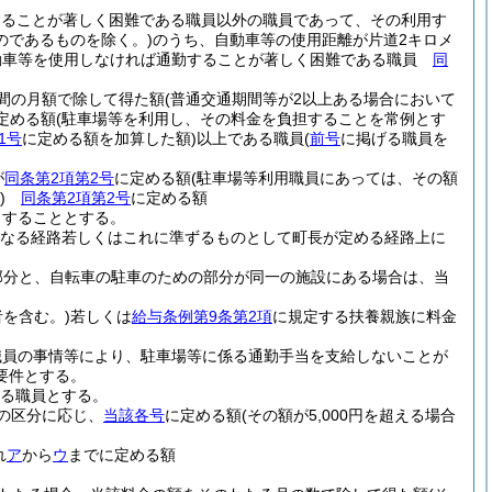
することが著しく困難である職員以外の職員であって、その利用す
のであるものを除く。)
のうち、自動車等の使用距離が片道2キロメ
動車等を使用しなければ通勤することが著しく困難である職員
同
間の月額で除して得た額
(普通交通期間等が2以上ある場合において
定める額
(駐車場等を利用し、その料金を負担することを常例とす
1号
に定める額を加算した額)
以上である職員
(
前号
に掲げる職員を
が
同条第2項第2号
に定める額
(駐車場等利用職員にあっては、その額
)
同条第2項第2号
に定める額
当することとする。
なる経路若しくはこれに準ずるものとして町長が定める経路上に
部分と、自転車の駐車のための部分が同一の施設にある場合は、当
を含む。)
若しくは
給与条例第9条第2項
に規定する扶養親族に料金
職員の事情等により、駐車場等に係る通勤手当を支給しないことが
要件とする。
る職員とする。
の区分に応じ、
当該各号
に定める額
(その額が5,000円を超える場合
れ
ア
から
ウ
までに定める額