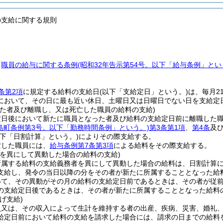
の支給に関する規則
、
職員の給与に関する条例
(昭和32年告示第54号。以下「給与条例」とい
条第2項
に規定する給料の支給日
(以下「支給定日」という。)
は、毎月2
において、その日に最も近い休日、土曜日又は日曜日でない日を支給定
った者及び離職し、又は死亡した職員の給料の支給)
定日後において新たに職員となった者及び給料の支給定日前に離職した
松島町条例第3号。以下「勤務時間条例」という。)
第3条第1項
、
第4条
及
以下「日割計算」という。)
によりその際支給する。
亡した職員には、
給与条例第7条第3項
による給料をその際支給する。
者を異にして異動した場合の給料の支給)
所属する給料の支給義務者を異にして異動した場合の給料は、日割計算
支給し、発令の当日以降の分をその者が新たに所属することとなった給
いて、その異動がその月の給料の支給定日前であるときは、その者が従
の支給定日後であるときは、その者が新たに所属することとなった給料
げ支給)
員又は、その収入によって生計を維持する者の出産、疾病、災害、婚礼
給定日前において給料の支給を請求した場合には、請求の日までの給料