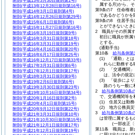
附則
(平成13年3月30日規則第1号)
属する月)
から、そ
附則
(平成13年12月28日規則第16号)
第9条の7
任命権者
附則
(平成14年3月1日規則第4号)
であるかどうかを
附則
(平成14年12月26日規則第29号)
第9条の8
住居手当
附則
(平成15年6月1日規則第6号)
とができないとき
附則
(平成15年11月27日規則第16号)
2
職員がその所属
附則
(平成16年3月19日規則第9号)
初日に職員が所属
附則
(平成16年3月31日規則第18号)
とする。
附則
(平成16年3月31日規則第19号)
(通勤手当)
附則
(平成16年4月16日規則第20号)
第10条
給与条例第1
附則
(平成16年6月17日規則第25号)
(1)
「通勤」とは
附則
(平成16年12月17日規則第33号)
れらに勤務する
附則
(平成17年3月31日規則第6号)
(2)
「交通機関」
附則
(平成17年12月1日規則第17号)
は、法令の規定
附則
(平成18年3月31日規則第9号)
(3)
「徒歩により
附則
(平成19年2月6日規則第6号)
路のうち一般に
附則
(平成19年3月30日規則第23号)
2
給与条例第10条
附則
(平成19年10月16日規則第34号)
で、交通機関等を
附則
(平成20年1月16日規則第2号)
(1)
住居又は勤務
附則
(平成20年4月1日規則第15号)
(2)
地方公務員災
附則
(平成20年9月12日規則第22号)
3
給与条例第10条の
附則
(平成21年3月31日規則第10号)
は管理に属するも
附則
(平成21年10月30日規則第15号)
(一部改正〔
附則
(平成21年12月1日規則第17号)
第11条
職員は、新
附則
(平成21年12月1日規則第19号)
に届け出なければ