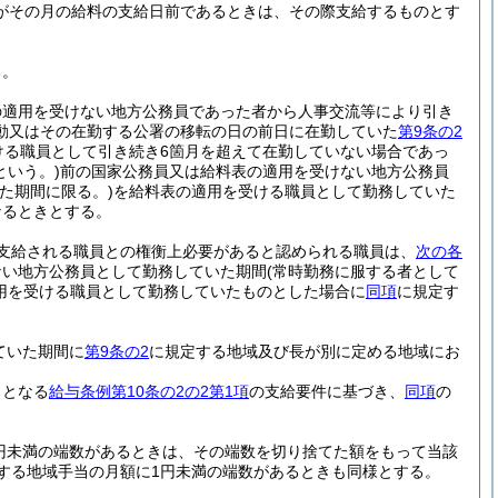
がその月の給料の支給日前であるときは、その際支給するものとす
る。
の適用を受けない地方公務員であった者から人事交流等により引き
動又はその在勤する公署の移転の日の前日に在勤していた
第9条の2
ける職員として引き続き6箇月を超えて在勤していない場合であっ
という。)
前の国家公務員又は給料表の適用を受けない地方公務員
た期間に限る。)
を給料表の適用を受ける職員として勤務していた
なるときとする。
支給される職員との権衡上必要があると認められる職員は、
次の各
ない地方公務員として勤務していた期間
(常時勤務に服する者として
用を受ける職員として勤務していたものとした場合に
同項
に規定す
ていた期間に
第9条の2
に規定する地域及び長が別に定める地域にお
ととなる
給与条例第10条の2の2第1項
の支給要件に基づき、
同項
の
円未満の端数があるときは、その端数を切り捨てた額をもって当該
する地域手当の月額に1円未満の端数があるときも同様とする。