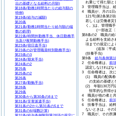
れ乗じて得た額と
出の基礎となる給料の月額)
3
管理職手当は、
第18条
(勤務1時間当たりの給与額の
4
職員が、月の1
特例)
121号)
第2条第2
第19条
(給与の減額)
若しくは労働者災
第20条
く。)
は、管理職手
第21条
(勤務1時間当たり給与額の端
(一部改正〔
数の処理)
第8条の2
職員の給
第22条
(時間外勤務手当、休日勤務手
よる給料を支給さ
当及び夜間勤務手当)
項までの規定によ
第23条
(宿日直手当)
(追加〔平成
第23条の2
(管理職員特別勤務手当)
(扶養手当)
第23条の3
第9条
給与条例第1
第24条
(期末手当)
2
任命権者は、
前
第24条の2
認定しなければな
第25条
3
任命権者は、次
第25条の2
(1)
職員の配偶者
第26条
の支給の基礎と
第27条
(勤勉手当)
(2)
年額130万円
第28条
恒常的な所得が
第29条
4
職員が他の者と
第30条から第30条の8まで
5
任命権者は、
前3
第31条
(災害派遣手当)
6
扶養手当は、給
第31条の2から第31条の5まで
ないときは、その
第31条の6
(端数計算)
7
職員が、その所
第32条
(給与条例附則第28項の規定に