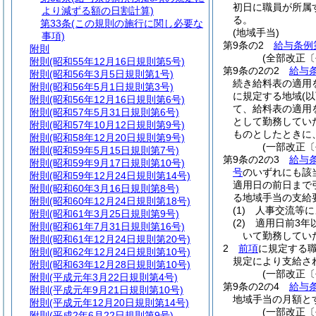
初日に職員が所属
より減ずる額の日割計算)
る。
第33条
(この規則の施行に関し必要な
(地域手当)
事項)
第9条の2
給与条例
附則
(全部改正〔
附則
(昭和55年12月16日規則第5号)
第9条の2の2
給与条
附則
(昭和56年3月5日規則第1号)
続き給料表の適用
附則
(昭和56年5月1日規則第3号)
に規定する地域
(
附則
(昭和56年12月16日規則第6号)
て、給料表の適用
附則
(昭和57年5月31日規則第6号)
として勤務してい
附則
(昭和57年10月12日規則第9号)
ものとしたときに
附則
(昭和58年12月20日規則第9号)
(一部改正〔
附則
(昭和59年5月15日規則第7号)
第9条の2の3
給与条
附則
(昭和59年9月17日規則第10号)
号
のいずれにも該
附則
(昭和59年12月24日規則第14号)
適用日の前日まで
附則
(昭和60年3月16日規則第8号)
る地域手当の支給
附則
(昭和60年12月24日規則第18号)
(1)
人事交流等に
附則
(昭和61年3月25日規則第9号)
(2)
適用日前3年
附則
(昭和61年7月31日規則第16号)
いて勤務してい
附則
(昭和61年12月24日規則第20号)
2
前項
に規定する
附則
(昭和62年12月24日規則第10号)
規定により支給さ
附則
(昭和63年12月28日規則第10号)
(一部改正〔
附則
(平成元年3月22日規則第4号)
第9条の2の4
給与条
附則
(平成元年9月21日規則第10号)
地域手当の月額と
附則
(平成元年12月20日規則第14号)
(一部改正〔
附則
(平成2年6月22日規則第9号)