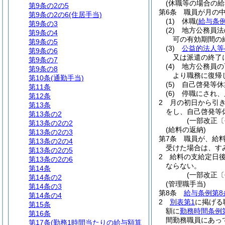
(休職等の場合の給
第9条の2の5
第6条
職員が月の
第9条の2の6
(住居手当)
(1)
休職
(
給与条例
第9条の3
(2)
地方公務員法
第9条の4
可の有効期間の
第9条の5
(3)
公益的法人等
第9条の6
又は派遣の終了
第9条の7
(4)
地方公務員の
第9条の8
より職務に復帰
第10条
(通勤手当)
(5)
自己啓発等休
第11条
(6)
停職にされ、
第12条
2
月の初日から引
第13条
をし、自己啓発等
第13条の2
(一部改正〔
第13条の2の2
(給料の返納)
第13条の2の3
第7条
職員が、給
第13条の2の4
受けた場合は、す
第13条の2の5
2
給料の支給定日
第13条の2の6
ならない。
第14条
(一部改正〔
第14条の2
(管理職手当)
第14条の3
第8条
給与条例第8
第14条の4
2
別表第1
に掲げる
第15条
額に
勤務時間条例
第16条
間勤務職員にあっ
第17条
(勤務1時間当たりの給与額算