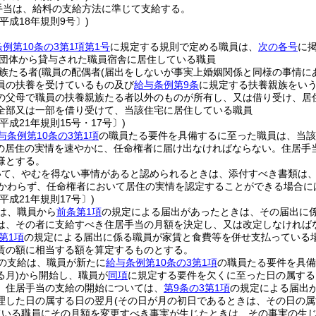
手当は、給料の支給方法に準じて支給する。
平成18年規則9号〕)
例第10条の3第1項第1号
に規定する規則で定める職員は、
次の各号
に
団体から貸与された職員宿舎に居住している職員
族たる者
(職員の配偶者
(届出をしないが事実上婚姻関係と同様の事情に
員の扶養を受けているもの及び
給与条例第9条
に規定する扶養親族をいう
の父母で職員の扶養親族たる者以外のものが所有し、又は借り受け、居
全部又は一部を借り受けて、当該住宅に居住している職員
平成21年規則15号・17号〕)
与条例第10条の3第1項
の職員たる要件を具備するに至った職員は、当該
の居住の実情を速やかに、任命権者に届け出なければならない。
住居手
様とする。
いて、やむを得ない事情があると認められるときは、添付すべき書類は
かわらず、任命権者において居住の実情を認定することができる場合に
平成21年規則17号〕)
は、職員から
前条第1項
の規定による届出があったときは、その届出に
は、その者に支給すべき住居手当の月額を決定し、又は改定しなければ
第1項
の規定による届出に係る職員が家賃と食費等を併せ支払っている
賃の額に相当する額を算定するものとする。
の支給は、職員が新たに
給与条例第10条の3第1項
の職員たる要件を具備
る月)
から開始し、職員が
同項
に規定する要件を欠くに至った日の属する
、住居手当の支給の開始については、
第9条の3第1項
の規定による届出
理した日の属する日の翌月
(その日が月の初日であるときは、その日の属
ている職員にその月額を変更すべき事実が生じたときは、その事実の生