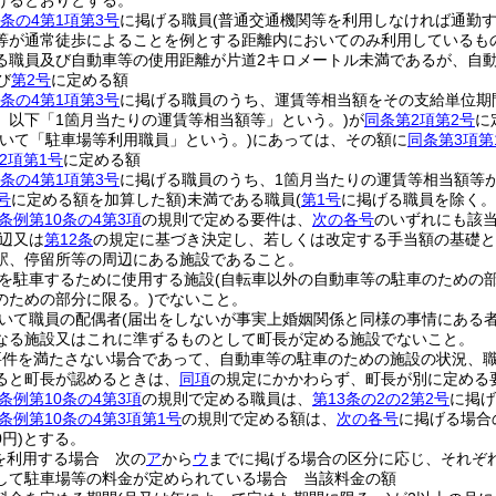
げるとおりとする。
条の4第1項第3号
に掲げる職員
(普通交通機関等を利用しなければ通勤
等が通常徒歩によることを例とする距離内においてのみ利用しているも
る職員及び自動車等の使用距離が片道2キロメートル未満であるが、自
び
第2号
に定める額
条の4第1項第3号
に掲げる職員のうち、運賃等相当額をその支給単位期
。以下「1箇月当たりの運賃等相当額等」という。)
が
同条第2項第2号
に
いて「駐車場等利用職員」という。)
にあっては、その額に
同条第3項第
2項第1号
に定める額
条の4第1項第3号
に掲げる職員のうち、1箇月当たりの運賃等相当額等
号
に定める額を加算した額)
未満である職員
(
第1号
に掲げる職員を除く。
条例第10条の4第3項
の規則で定める要件は、
次の各号
のいずれにも該
辺又は
第12条
の規定に基づき決定し、若しくは改定する手当額の基礎と
駅、停留所等の周辺にある施設であること。
を駐車するために使用する施設
(自転車以外の自動車等の駐車のための
のための部分に限る。)
でないこと。
いて職員の配偶者
(届出をしないが事実上婚姻関係と同様の事情にある者
なる施設又はこれに準ずるものとして町長が定める施設でないこと。
要件を満たさない場合であって、自動車等の駐車のための施設の状況、
ると町長が認めるときは、
同項
の規定にかかわらず、町長が別に定める
条例第10条の4第3項
の規則で定める職員は、
第13条の2の2第2号
に掲げ
条例第10条の4第3項第1号
の規則で定める額は、
次の各号
に掲げる場合
円)
とする。
を利用する場合 次の
ア
から
ウ
までに掲げる場合の区分に応じ、それぞ
して駐車場等の料金が定められている場合 当該料金の額