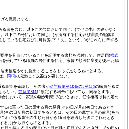
掲げる職員とする。
ある者を含む。以下この号において同じ。)
で他に生計の途がなく
。以下この号において同じ。)
が所有する住宅及び職員の配偶者、
住している住宅並びに町長
(以下「長」という。)
がこれらに準ずる
要件を具備していることを証明する書類を添付して、住居届
(
様式
当を受けている職員の居住する住宅、家賃の額等に変更があった場
、届出後速やかに提出することをもって足りるものとする。
は、
同項
の規定による届出を要しない。
係る事実を確認し、その者が
給与条例第10条の3第1項
の職員たる要
ならない。
前条第3項
に規定する場合においても、同様とする。
場合において、家賃の額が明確でないときは、任命権者は長の定め
するに至った日の属する月の翌月
(その日が月の初日であるとき
月
(その日が月の初日であるときは、その日の属する月の前月)
をも
がこれに係る事実の生じた日から15日を経過した後にされたとき
する月)
から行うものとする。
じた日の属する月の翌月
(その日が月の初日であるときは、その日の