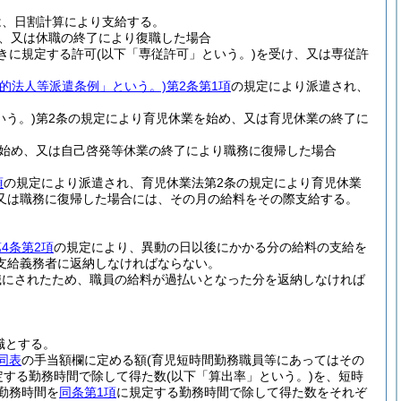
は、日割計算により支給する。
、又は休職の終了により復職した場合
書きに規定する許可
(以下「専従許可」という。)
を受け、又は専従許
益的法人等派遣条例」という。)
第2条第1項
の規定により派遣され、
いう。)
第2条の規定により育児休業を始め、又は育児休業の終了に
始め、又は自己啓発等休業の終了により職務に復帰した場合
項
の規定により派遣され、育児休業法第2条の規定により育児休業
又は職務に復帰した場合には、その月の給料をその際支給する。
4条第2項
の規定により、異動の日以後にかかる分の給料の支給を
支給義務者に返納しなければならない。
職にされたため、職員の給料が過払いとなった分を返納しなければ
職とする。
同表
の手当額欄に定める額
(育児短時間勤務職員等にあってはその
定する勤務時間で除して得た数
(以下「算出率」という。)
を、短時
勤務時間を
同条第1項
に規定する勤務時間で除して得た数をそれぞ