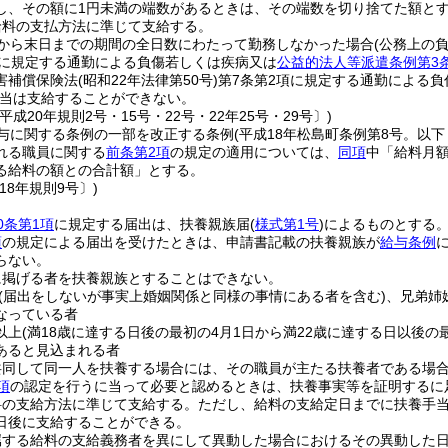
し、その額に1円未満の端数があるときは、その端数を切り捨てた額とす
給料の支払方法に準じて支給する。
日から末日までの期間の全日数にわたって勤務しなかった場合
(公務上の
項に規定する通勤による負傷若しくは疾病又は
公益的法人等派遣条例第3
害補償保険法
(昭和22年法律第50号)
第7条第2項に規定する通勤による
当は支給することができない。
平成20年規則2号・15号・22号・22年25号・29号〕)
与に関する条例の一部を改正する条例
(平成18年松島町条例第8号。以下
れる職員に関する
前条第2項
の規定の適用については、
同項
中「給料月額
る給料の額との合計額」とする。
18年規則9号〕)
0条第1項
に規定する届出は、扶養親族届
(
様式第1号
)
によるものとする
項
の規定による届出を受けたときは、申請書記載の扶養親族が
給与条例
らない。
に掲げる者を扶養親族とすることはできない。
(届出をしないが事実上婚姻関係と同様の事情にある者を含む)
、兄弟姉
なっている者
以上
(満18歳に達する日後の最初の4月1日から満22歳に達する日以後の
あると見込まれる者
共同して同一人を扶養する場合には、その職員が主たる扶養者である場
項
の認定を行うに当って必要と認めるときは、扶養事実等を証明するに
料の支給方法に準じて支給する。
ただし、給料の支給定日までに扶養手
日後に支給することができる。
属する給料の支給義務者を異にして異動した場合におけるその異動した