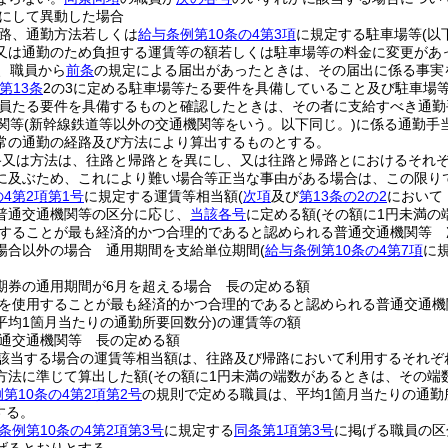
にして異動した場合
路、通勤方法若しくは
給与条例第10条の4第3項
に規定する駐車場等
(以
又は通勤のため負担する運賃等の額若しくは駐車場等の料金に変更があ
、職員から
前条
の規定による届出があったときは、その届出に係る事実
第13条
2の3に定める駐車場等たる要件を具備していること及び駐車場
員たる要件を具備するものと確認したときは、その者に支給すべき通勤
関等
(新幹線鉄道等以外の交通機関等をいう。以下同じ。)
に係る通勤手
常の通勤の経路及び方法により算出するものとする。
路又は方法は、往路と帰路とを異にし、又は往路と帰路とにおけるそれ
に及ぶため、これにより難い場合等正当な事由がある場合は、この限り
4第2項第1号
に規定する運賃等相当額
(
次項
及び
第13条の2の2
において
普通交通機関等の区分に応じ、
当該各号
に定める額
(その額に1円未満
することが最も経済的かつ合理的であると認められる普通交通機関等 
場合以外の場合 通用期間を支給単位期間
(
給与条例第10条の4第7項
に
期券の通用期間が6月を超える場合 長の定める額
を使用することが最も経済的かつ合理的であると認められる普通交通機
平均1箇月当たりの通勤所要回数分)
の運賃等の額
通交通機関等 長の定める額
該当する場合の運賃等相当額は、往路及び帰路において利用するそれぞ
方法に準じて算出した額
(その額に1円未満の端数があるときは、その端
第10条の4第2項第2号
の規則で定める職員は、平均1箇月当たりの通勤
する。
条例第10条の4第2項第3号
に規定する
同条第1項第3号
に掲げる職員の区