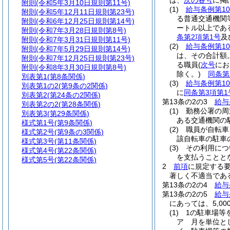
は、
次の各号
に掲
附則
(令和5年3月10日規則第11号)
(1)
給与条例第10
附則
(令和5年12月11日規則第23号)
る普通交通機関
附則
(令和6年12月25日規則第14号)
ートル以上であ
附則
(令和7年3月28日規則第8号)
条第2項第1号
及
附則
(令和7年3月31日規則第11号)
(2)
給与条例第10
附則
(令和7年5月29日規則第14号)
は、その合計額
附則
(令和7年12月25日規則第23号)
る職員
(
次号
にお
附則
(令和8年3月30日規則第8号)
除く。)
同条第
別表第1
(第8条関係)
(3)
給与条例第10
別表第1の2
(第9条の2関係)
に
同条第3項第1
別表第2
(第24条の2関係)
第13条の2の3
給与
別表第2の2
(第28条関係)
(1)
勤務公署の周
別表第3
(第29条関係)
ある交通機関の
様式第1号
(第9条関係)
(2)
職員が自転車
様式第2号
(第9条の3関係)
該自転車の駐車
様式第3号
(第11条関係)
(3)
その利用につ
様式第4号
(第22条関係)
を支払うことと
様式第5号
(第22条関係)
2
前項
に規定する
著しく不適当であ
第13条の2の4
給与
第13条の2の5
給与
にあっては、5,000
(1)
1の駐車場等
ア
月を単位と