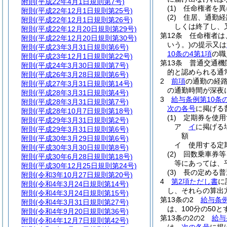
附則
(平成22年4月1日規則第7号)
(1)
任命権者を異
附則
(平成22年12月1日規則第25号)
(2)
住居、通勤経
附則
(平成22年12月1日規則第26号)
しくは終了し、
附則
(平成22年12月20日規則第29号)
第12条
任命権者は
附則
(平成22年12月20日規則第30号)
いう。)
の提示又は
附則
(平成23年3月31日規則第6号)
10条の4第1項
の職
附則
(平成23年12月1日規則第22号)
第13条
普通交通機
附則
(平成24年3月30日規則第7号)
的と認められる通
附則
(平成26年3月28日規則第6号)
2
前項
の通勤の経
附則
(平成27年3月31日規則第14号)
の通勤時間が深夜
附則
(平成28年3月31日規則第4号)
3
給与条例第10条の
附則
(平成28年3月31日規則第7号)
次の各号
に掲げる
附則
(平成28年10月7日規則第18号)
(1)
定期券を使用
附則
(平成29年3月31日規則第2号)
ア
イ
に掲げる
附則
(平成29年3月31日規則第6号)
額
附則
(平成30年3月29日規則第6号)
イ
使用する定
附則
(平成30年3月30日規則第8号)
(2)
回数乗車券等
附則
(平成30年6月28日規則第18号)
等にあっては、
附則
(平成30年12月25日規則第24号)
(3)
長の定める普
附則
(令和3年10月27日規則第20号)
4
第2項ただし書
に
附則
(令和4年3月24日規則第14号)
し、それらの算出
附則
(令和4年3月24日規則第15号)
第13条の2
給与条例
附則
(令和4年3月31日規則第27号)
は、100分の50と
附則
(令和4年9月20日規則第36号)
第13条の2の2
給与
附則
(令和4年12月7日規則第42号)