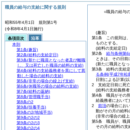
職員の給与の支給に関する規則
○職員の給与
昭和55年4月1日 規則第1号
(令和8年4月1日施行)
(趣旨)
第1条
この規則は
条項目次
沿革
ものとする。
本則
(給料の支給定日)
第1条
(趣旨)
第2条
給与条例第6
第2条
(給料の支給定日)
ときは、その日前
第3条
(新たに職員となった者及び離職
(新たに職員とな
し、又は死亡した職員の給料の支給)
第3条
給料の支給
第4条
(給料の支給義務者を異にして異
る条例
(平成7年
動した場合の給料の支給)
日割による計算
(
第5条
(非常の場合の繰上げ支給)
2
支給定日前に死
第6条
(休職等の場合の給料の支給)
(給料の支給義務
第7条
(給料の返納)
第4条
職員がその
第8条
(管理職手当)
給義務者において
第8条の2
2
前項
の場合にお
第9条
(扶養手当)
動がその月の給料
第9条の2
(地域手当)
(非常の場合の繰上
第9条の2の2
第5条
職員が、職
第9条の2の3
その月の給料の支
第9条の2の4