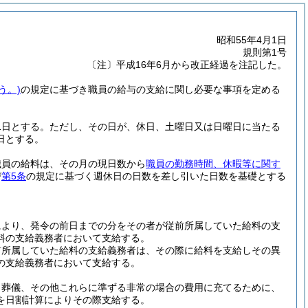
昭和55年4月1日
規則第1号
〔注〕平成16年6月から改正経過を注記した。
う。)
の規定に基づき職員の給与の支給に関し必要な事項を定める
1日とする。
ただし、その日が、休日、土曜日又は日曜日に当たる
日とする。
職員の給料は、その月の現日数から
職員の勤務時間、休暇等に関す
び
第5条
の規定に基づく週休日の日数を差し引いた日数を基礎とする
により、発令の前日までの分をその者が従前所属していた給料の支
料の支給義務者において支給する。
前所属していた給料の支給義務者は、その際に給料を支給しその異
の支給義務者において支給する。
、葬儀、その他これらに準ずる非常の場合の費用に充てるために、
を日割計算によりその際支給する。