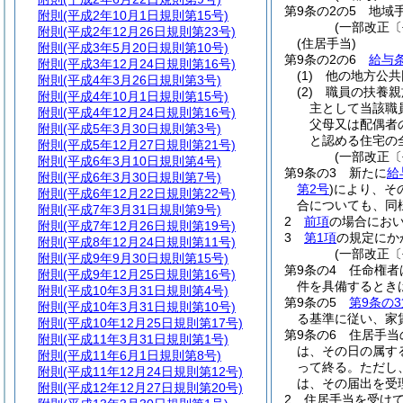
第9条の2の5
地域
附則
(平成2年10月1日規則第15号)
(一部改正〔
附則
(平成2年12月26日規則第23号)
(住居手当)
附則
(平成3年5月20日規則第10号)
第9条の2の6
給与条
附則
(平成3年12月24日規則第16号)
(1)
他の地方公共
附則
(平成4年3月26日規則第3号)
(2)
職員の扶養親
附則
(平成4年10月1日規則第15号)
主として当該職
附則
(平成4年12月24日規則第16号)
父母又は配偶者
附則
(平成5年3月30日規則第3号)
と認める住宅の
附則
(平成5年12月27日規則第21号)
(一部改正〔
附則
(平成6年3月10日規則第4号)
第9条の3
新たに
給
附則
(平成6年3月30日規則第7号)
第2号
)
により、そ
附則
(平成6年12月22日規則第22号)
合についても、同
附則
(平成7年3月31日規則第9号)
2
前項
の場合にお
附則
(平成7年12月26日規則第19号)
3
第1項
の規定にか
附則
(平成8年12月24日規則第11号)
(一部改正〔
附則
(平成9年9月30日規則第15号)
第9条の4
任命権者
附則
(平成9年12月25日規則第16号)
件を具備するとき
附則
(平成10年3月31日規則第4号)
第9条の5
第9条の3
附則
(平成10年3月31日規則第10号)
る基準に従い、家
附則
(平成10年12月25日規則第17号)
第9条の6
住居手当
附則
(平成11年3月31日規則第1号)
は、その日の属す
附則
(平成11年6月1日規則第8号)
って終る。
ただし
附則
(平成11年12月24日規則第12号)
は、その届出を受
附則
(平成12年12月27日規則第20号)
2
住居手当を受け