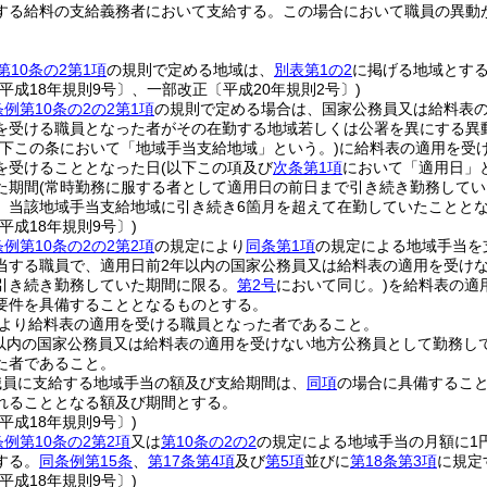
する給料の支給義務者において支給する。
この場合において職員の異動
第10条の2第1項
の規則で定める地域は、
別表第1の2
に掲げる地域とす
平成18年規則9号〕、一部改正〔平成20年規則2号〕)
例第10条の2の2第1項
の規則で定める場合は、国家公務員又は給料表
を受ける職員となった者がその在勤する地域若しくは公署を異にする異
以下この条において「地域手当支給地域」という。)
に給料表の適用を受
を受けることとなった日
(以下この項及び
次条第1項
において「適用日」
た期間
(常時勤務に服する者として適用日の前日まで引き続き勤務してい
、当該地域手当支給地域に引き続き6箇月を超えて在勤していたことと
平成18年規則9号〕)
例第10条の2の2第2項
の規定により
同条第1項
の規定による地域手当を
当する職員で、適用日前2年以内の国家公務員又は給料表の適用を受け
引き続き勤務していた期間に限る。
第2号
において同じ。)
を給料表の適
要件を具備することとなるものとする。
より給料表の適用を受ける職員となった者であること。
以内の国家公務員又は給料表の適用を受けない地方公務員として勤務し
た者であること。
職員に支給する地域手当の額及び支給期間は、
同項
の場合に具備するこ
れることとなる額及び期間とする。
平成18年規則9号〕)
例第10条の2第2項
又は
第10条の2の2
の規定による地域手当の月額に1
する。
同条例第15条
、
第17条第4項
及び
第5項
並びに
第18条第3項
に規定
平成18年規則9号〕)