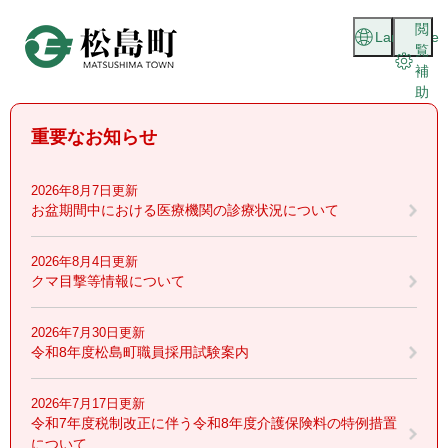
ペ
メニューを飛ばして本文へ
閲
ー
Language
覧
ジ
補
の
助
先
頭
重要なお知らせ
で
す
。
2026年8月7日更新
お盆期間中における医療機関の診療状況について
2026年8月4日更新
クマ目撃等情報について
2026年7月30日更新
令和8年度松島町職員採用試験案内
2026年7月17日更新
令和7年度税制改正に伴う令和8年度介護保険料の特例措置
について