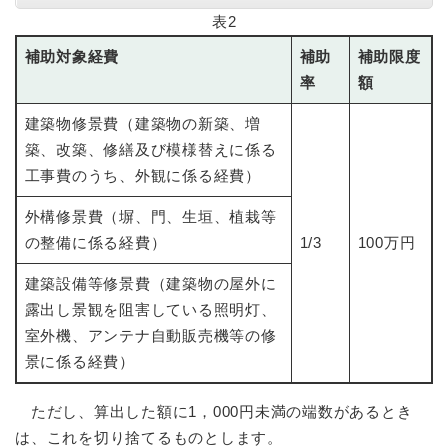
表2
補助対象経費
補助
補助限度
率
額
建築物修景費（建築物の新築、増
築、改築、修繕及び模様替えに係る
工事費のうち、外観に係る経費）
外構修景費（塀、門、生垣、植栽等
の整備に係る経費）
1/3
100万円
建築設備等修景費（建築物の屋外に
露出し景観を阻害している照明灯、
室外機、アンテナ自動販売機等の修
景に係る経費）
ただし、算出した額に1，000円未満の端数があるとき
は、これを切り捨てるものとします。