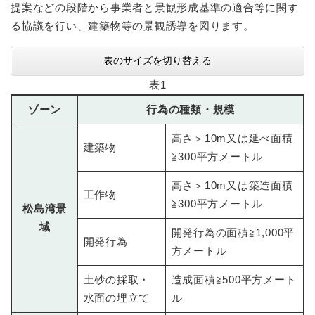
提案などの段階から事業者と景観形成基準の適合等に関す
る協議を行い、建築物等の景観誘導を図ります。
表のサイズを切り替える
表1
ゾーン
行為の種類・規模
高さ＞10m又は延べ面積
建築物
≧300平方メートル
高さ＞10m又は築造面積
工作物
≧300平方メートル
松島湾景
域
開発行為の面積≧1,000平
開発行為
方メートル
土砂の採取・
造成面積≧500平方メート
水面の埋立て
ル