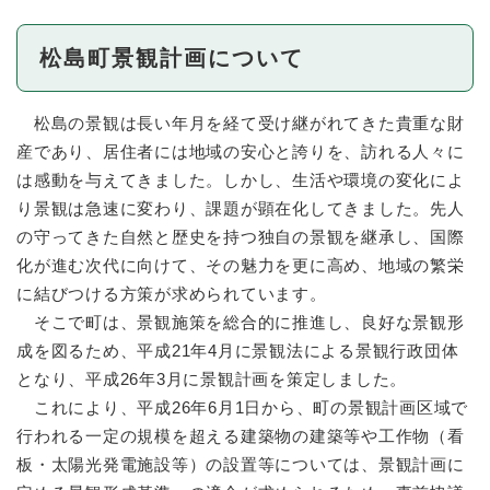
松島町景観計画について
松島の景観は長い年月を経て受け継がれてきた貴重な財
産であり、居住者には地域の安心と誇りを、訪れる人々に
は感動を与えてきました。しかし、生活や環境の変化によ
り景観は急速に変わり、課題が顕在化してきました。先人
の守ってきた自然と歴史を持つ独自の景観を継承し、国際
化が進む次代に向けて、その魅力を更に高め、地域の繁栄
に結びつける方策が求められています。
そこで町は、景観施策を総合的に推進し、良好な景観形
成を図るため、平成21年4月に景観法による景観行政団体
となり、平成26年3月に景観計画を策定しました。
これにより、平成26年6月1日から、町の景観計画区域で
行われる一定の規模を超える建築物の建築等や工作物（看
板・太陽光発電施設等）の設置等については、景観計画に