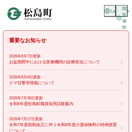
ペ
メニューを飛ばして本文へ
閲
ー
Language
覧
ジ
補
の
助
先
頭
重要なお知らせ
で
す
。
2026年8月7日更新
お盆期間中における医療機関の診療状況について
2026年8月4日更新
クマ目撃等情報について
2026年7月30日更新
令和8年度松島町職員採用試験案内
2026年7月17日更新
令和7年度税制改正に伴う令和8年度介護保険料の特例措置
について