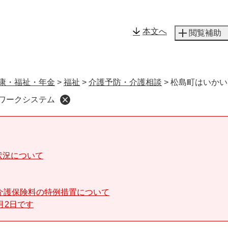
メニューを飛ばして本文へ
本文へ
閲覧補助
康・福祉・年金
>
福祉
>
介護予防・介護相談
>
松島町はいかい
トワークシステム
状況について
介護保険料の特例措置について
月2日です