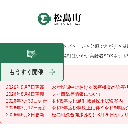
ペ
ー
ジ
の
先
頭
で
トップページ
>
分類でさがす
>
健
現在地
す
松島町はいかい高齢者SOSネッ
足あと
。
もうすぐ開催
重要なお知らせ
2026年8月7日更新
お盆期間中における医療機関の診療
2026年8月4日更新
クマ目撃等情報について
2026年7月30日更新
令和8年度松島町職員採用試験案内
2026年7月17日更新
令和7年度税制改正に伴う令和8年度
2026年6月3日更新
松島町総合健康診断は8月26日から9