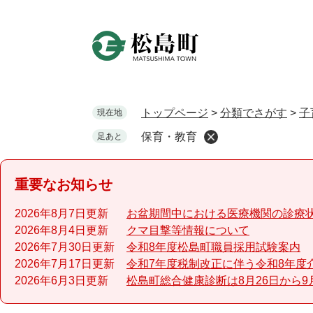
ペ
ー
ジ
の
先
頭
で
トップページ
>
分類でさがす
>
子
現在地
す
保育・教育
足あと
。
重要なお知らせ
2026年8月7日更新
お盆期間中における医療機関の診療
2026年8月4日更新
クマ目撃等情報について
2026年7月30日更新
令和8年度松島町職員採用試験案内
2026年7月17日更新
令和7年度税制改正に伴う令和8年度
2026年6月3日更新
松島町総合健康診断は8月26日から9