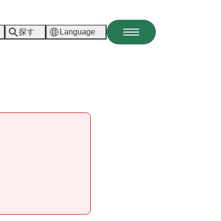
探す
Language
メ
ニ
ュ
ー