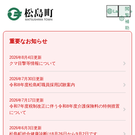
ペ
メニューを飛ばして本文へ
閲
ー
Language
覧
ジ
補
の
助
先
頭
重要なお知らせ
で
す
。
2026年8月4日更新
クマ目撃等情報について
2026年7月30日更新
令和8年度松島町職員採用試験案内
2026年7月17日更新
令和7年度税制改正に伴う令和8年度介護保険料の特例措置
について
2026年6月3日更新
松島町総合健康診断は8月26日から9月2日です