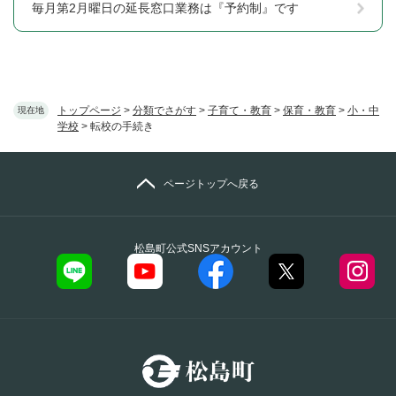
毎月第2月曜日の延長窓口業務は『予約制』です
トップページ
>
分類でさがす
>
子育て・教育
>
保育・教育
>
小・中
現在地
学校
>
転校の手続き
ページトップへ戻る
松島町公式SNSアカウント