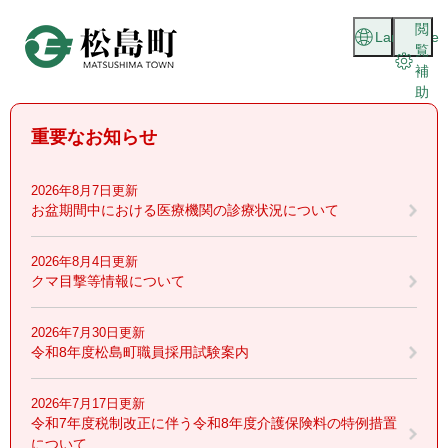
ペ
メニューを飛ばして本文へ
閲
ー
Language
覧
ジ
補
の
助
先
頭
重要なお知らせ
で
す
。
2026年8月7日更新
お盆期間中における医療機関の診療状況について
2026年8月4日更新
クマ目撃等情報について
2026年7月30日更新
令和8年度松島町職員採用試験案内
2026年7月17日更新
令和7年度税制改正に伴う令和8年度介護保険料の特例措置
について