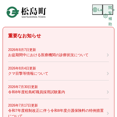
ペ
メニューを飛ばして本文へ
閲
ー
Language
覧
ジ
補
の
助
先
頭
重要なお知らせ
で
す
。
2026年8月7日更新
お盆期間中における医療機関の診療状況について
2026年8月4日更新
クマ目撃等情報について
2026年7月30日更新
令和8年度松島町職員採用試験案内
2026年7月17日更新
令和7年度税制改正に伴う令和8年度介護保険料の特例措置
について