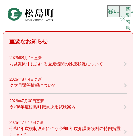
ペ
メニューを飛ばして本文へ
閲
ー
Language
覧
ジ
補
の
助
先
頭
重要なお知らせ
で
す
。
2026年8月7日更新
お盆期間中における医療機関の診療状況について
2026年8月4日更新
クマ目撃等情報について
2026年7月30日更新
令和8年度松島町職員採用試験案内
2026年7月17日更新
令和7年度税制改正に伴う令和8年度介護保険料の特例措置
について