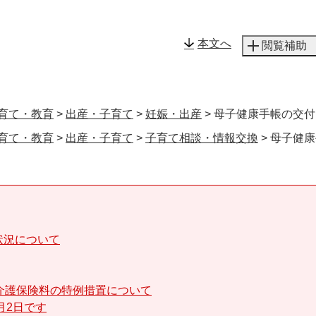
メニューを飛ばして本文へ
本文へ
閲覧補助
育て・教育
>
出産・子育て
>
妊娠・出産
>
母子健康手帳の交付
育て・教育
>
出産・子育て
>
子育て相談・情報交換
>
母子健康
状況について
介護保険料の特例措置について
月2日です