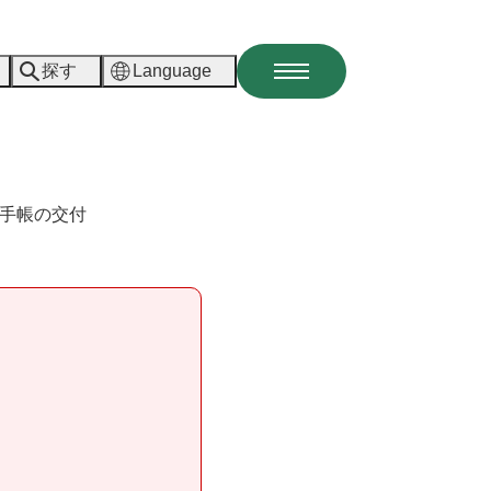
探す
Language
メ
ニ
ュ
ー
手帳の交付