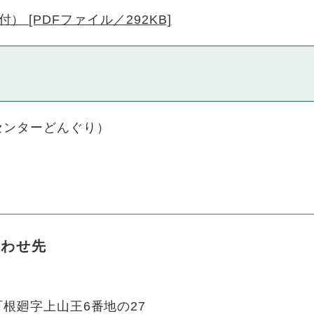
 [PDFファイル／292KB]
センターどんぐり）
合わせ先
根廻字上山王6番地の27