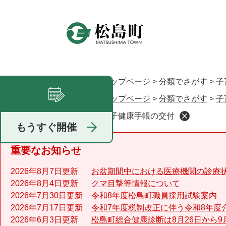
ペ
ー
ジ
の
先
頭
で
トップページ
>
分類でさがす
>
子
現在地
す
トップページ
>
分類でさがす
>
子
。
母子健康手帳の交付
足あと
もうすぐ開催
重要なお知らせ
2026年8月7日更新
お盆期間中における医療機関の診療
2026年8月4日更新
クマ目撃等情報について
2026年7月30日更新
令和8年度松島町職員採用試験案内
2026年7月17日更新
令和7年度税制改正に伴う令和8年度
2026年6月3日更新
松島町総合健康診断は8月26日から9