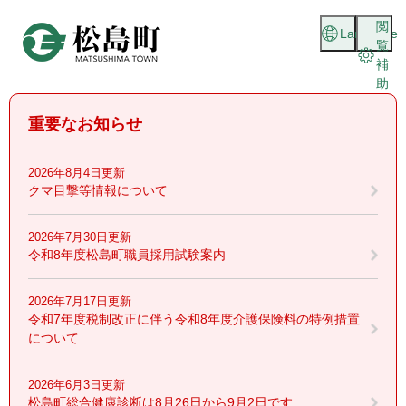
ペ
メニューを飛ばして本文へ
閲
ー
Language
覧
ジ
補
の
助
先
頭
重要なお知らせ
で
す
。
2026年8月4日更新
クマ目撃等情報について
2026年7月30日更新
令和8年度松島町職員採用試験案内
2026年7月17日更新
令和7年度税制改正に伴う令和8年度介護保険料の特例措置
について
2026年6月3日更新
松島町総合健康診断は8月26日から9月2日です