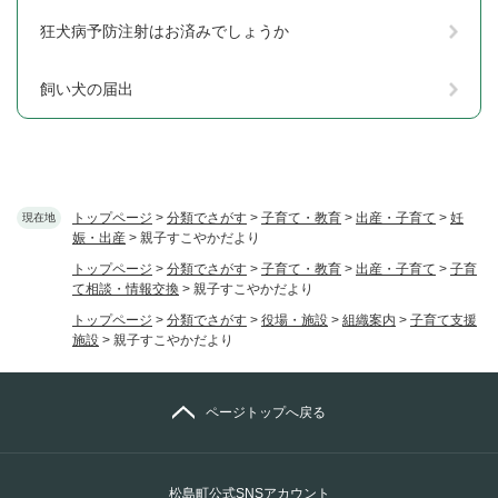
狂犬病予防注射はお済みでしょうか
飼い犬の届出
トップページ
>
分類でさがす
>
子育て・教育
>
出産・子育て
>
妊
現在地
娠・出産
>
親子すこやかだより
トップページ
>
分類でさがす
>
子育て・教育
>
出産・子育て
>
子育
て相談・情報交換
>
親子すこやかだより
トップページ
>
分類でさがす
>
役場・施設
>
組織案内
>
子育て支援
施設
>
親子すこやかだより
ページトップへ戻る
松島町公式SNSアカウント