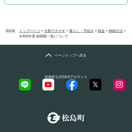
トップページ
>
分類でさがす
>
暮らし・手続き
>
税金
>
納税方法
>
現在地
令和8年度 納期限一覧について
ページトップへ戻る
松島町公式SNSアカウント