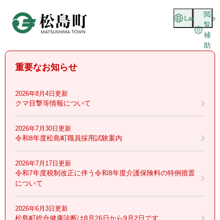
ペ
メニューを飛ばして本文へ
閲
ー
Language
覧
ジ
補
の
助
先
頭
重要なお知らせ
で
す
。
2026年8月4日更新
クマ目撃等情報について
2026年7月30日更新
令和8年度松島町職員採用試験案内
2026年7月17日更新
令和7年度税制改正に伴う令和8年度介護保険料の特例措置
について
2026年6月3日更新
松島町総合健康診断は8月26日から9月2日です