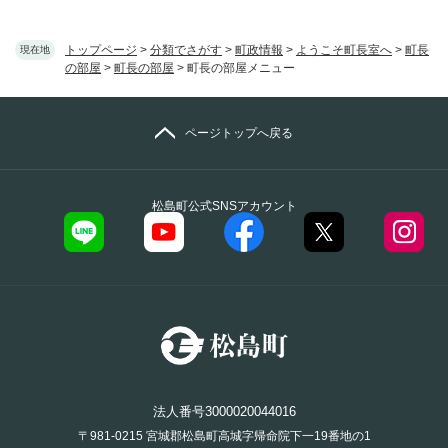
トップページ
>
分類でさがす
>
町政情報
>
ようこそ町長室へ
>
町長
現在地
の部屋
>
町長の部屋
>
町長の部屋メニュー
ページトップへ戻る
松島町公式SNSアカウント
法人番号3000020044016
〒981-0215 宮城郡松島町高城字帰命院下一19番地の1