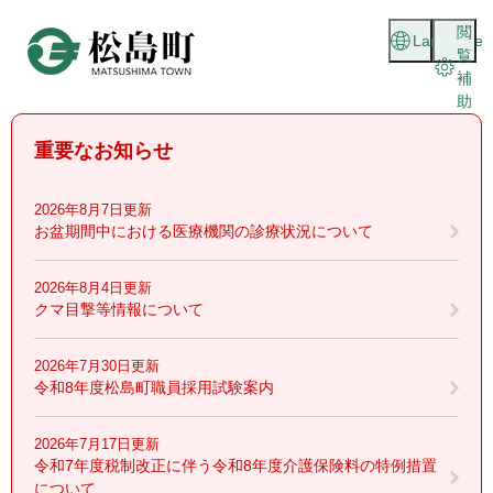
ペ
メニューを飛ばして本文へ
閲
ー
Language
覧
ジ
補
の
助
先
頭
重要なお知らせ
で
す
。
2026年8月7日更新
お盆期間中における医療機関の診療状況について
2026年8月4日更新
クマ目撃等情報について
2026年7月30日更新
令和8年度松島町職員採用試験案内
2026年7月17日更新
令和7年度税制改正に伴う令和8年度介護保険料の特例措置
について