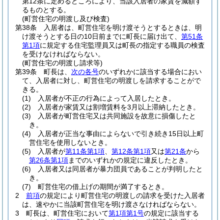
第12条に定めるところにより、当該入居者の家賃を減額す
るものとする。
(町営住宅の明渡し及び検査)
第38条
入居者は、町営住宅を明け渡そうとするときは、明
け渡そうとする日の10日前までに町長に届け出て、
第51条
第1項
に規定する住宅監理員又は町長の指定する職員の検査
を受けなければならない。
(町営住宅の明渡し請求等)
第39条
町長は、
次の各号
のいずれかに該当する場合におい
て、入居者に対し、町営住宅の明渡しを請求することがで
きる。
(1)
入居者が不正の行為によって入居したとき。
(2)
入居者が家賃又は割増賃料を3月以上滞納したとき。
(3)
入居者が町営住宅又は共同施設を故意に損傷したと
き。
(4)
入居者が正当な事由によらないで引き続き15日以上町
営住宅を使用しないとき。
(5)
入居者が
第11条第1項
、
第12条第1項
又は
第21条
から
第26条第1項
までのいずれかの規定に違反したとき。
(6)
入居者又は同居者が暴力団員であることが判明したと
き。
(7)
町営住宅の借上げの期間が満了するとき。
2
前項
の規定により町営住宅の明渡しの請求を受けた入居者
は、速やかに当該町営住宅を明け渡さなければならない。
3
町長は、町営住宅において
第1項第1号
の規定に該当する