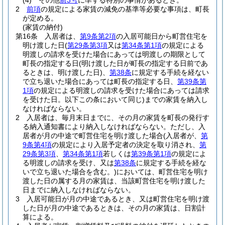
(4)
その他
前3号
に準ずる特別の事情があるとき。
2
前項
の規定による家賃の減免の基準等必要な事項は、町長
が定める。
(家賃の納付)
第16条
入居者は、
第9条第2項
の入居可能日から町営住宅を
明け渡した日
(
第29条第3項
又は
第34条第1項
の規定による
明渡しの請求を受けた場合にあっては明渡しの期限として
町長の指定する日
(明け渡した日が町長の指定する日前であ
るときは、明け渡した日)
、
第38条
に規定する手続を経ない
で立ち退いた場合にあっては町長の指定する日、
第39条第
1項
の規定による明渡しの請求を受けた場合にあっては請求
を受けた日。以下この条において同じ)
までの家賃を納入し
なければならない。
2
入居者は、毎月末日までに、その月の家賃を町長の発行す
る納入通知書により納入しなければならない。
ただし、入
居者が月の中途で町営住宅を明け渡した場合
(入居者が、
第
9条第4項
の規定により入居予定者の決定を取り消され、
第
29条第3項
、
第34条第1項
若しくは
第39条第1項
の規定によ
る明渡しの請求を受け、又は
第38条
に規定する手続を経な
いで立ち退いた場合を含む。)
においては、町営住宅を明け
渡した日の属する月の家賃は、当該町営住宅を明け渡した
日までに納入しなければならない。
3
入居可能日が月の中途であるとき、又は町営住宅を明け渡
した日が月の中途であるときは、その月の家賃は、日割計
算による。