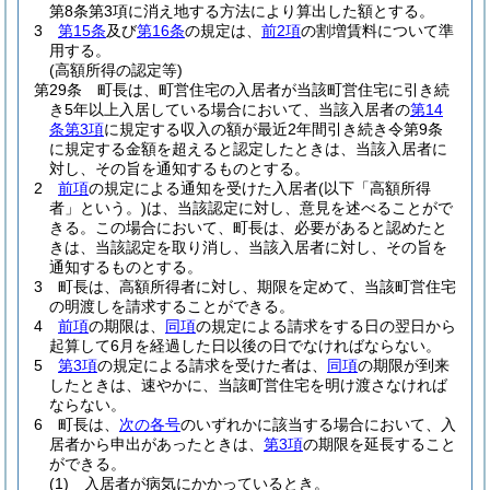
第8条第3項に消え地する方法により算出した額とする。
3
第15条
及び
第16条
の規定は、
前2項
の割増賃料について準
用する。
(高額所得の認定等)
第29条
町長は、町営住宅の入居者が当該町営住宅に引き続
き5年以上入居している場合において、当該入居者の
第14
条第3項
に規定する収入の額が最近2年間引き続き令第9条
に規定する金額を超えると認定したときは、当該入居者に
対し、その旨を通知するものとする。
2
前項
の規定による通知を受けた入居者
(以下「高額所得
者」という。)
は、当該認定に対し、意見を述べることがで
きる。
この場合において、町長は、必要があると認めたと
きは、当該認定を取り消し、当該入居者に対し、その旨を
通知するものとする。
3
町長は、高額所得者に対し、期限を定めて、当該町営住宅
の明渡しを請求することができる。
4
前項
の期限は、
同項
の規定による請求をする日の翌日から
起算して6月を経過した日以後の日でなければならない。
5
第3項
の規定による請求を受けた者は、
同項
の期限が到来
したときは、速やかに、当該町営住宅を明け渡さなければ
ならない。
6
町長は、
次の各号
のいずれかに該当する場合において、入
居者から申出があったときは、
第3項
の期限を延長すること
ができる。
(1)
入居者が病気にかかっているとき。