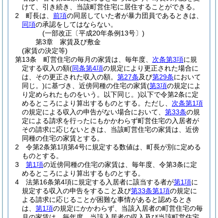
けて、引き続き、当該町営住宅に居住することができる。
2
町長は、
前項
の同居していた者が暴力団員であるときは、
同項
の承認をしてはならない。
(一部改正〔平成20年条例13号〕)
第3章
家賃及び敷金
(家賃の決定等)
第13条
町営住宅の毎月の家賃は、毎年度、
次条第3項
に規
定する収入の額
(
同条第4項
の規定により更正された場合に
は、その更正された収入の額。
第27条
及び
第29条
において
同じ。)
に基づき、近傍同種の住宅の家賃
(
第3項
の規定によ
り定められたものをいう。以下同じ。)
以下で令第2条に定
めるところにより算出するものとする。
ただし、
次条第1項
の規定による収入の申告がない場合において、
第33条
の規
定による請求を行ったにもかかわらず町営住宅の入居者が
その請求に応じないときは、当該町営住宅の家賃は、近傍
同種の住宅の家賃とする。
2
令第2条第1項第4号に規定する数値は、町長が別に定める
ものとする。
3
第1項
の近傍同種の住宅の家賃は、毎年度、令第3条に定
めるところにより算出するものとする。
4
法第16条第4項に規定する入居者に該当する者が
第1項
に
規定する収入の申告をすること及び
第33条第1項
の規定に
よる請求に応じることが困難な事情があると認めるとき
は、
第1項
の規定にかかわらず、当該入居者の町営住宅の毎
月の家賃は、毎年度、当該入居者の収入及び当該町営住宅