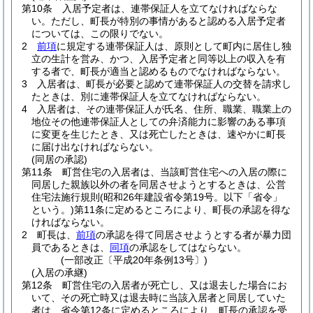
第10条
入居予定者は、連帯保証人を立てなければならな
い。
ただし、町長が特別の事情があると認める入居予定者
については、この限りでない。
2
前項
に規定する連帯保証人は、原則として町内に居住し独
立の生計を営み、かつ、入居予定者と同等以上の収入を有
する者で、町長が適当と認めるものでなければならない。
3
入居者は、町長が必要と認めて連帯保証人の交替を請求し
たときは、別に連帯保証人を立てなければならない。
4
入居者は、その連帯保証人が氏名、住所、職業、職業上の
地位その他連帯保証人としての弁済能力に影響のある事項
に変更を生じたとき、又は死亡したときは、速やかに町長
に届け出なければならない。
(同居の承認)
第11条
町営住宅の入居者は、当該町営住宅への入居の際に
同居した親族以外の者を同居させようとするときは、公営
住宅法施行規則
(昭和26年建設省令第19号。以下「省令」
という。)
第11条に定めるところにより、町長の承認を得な
ければならない。
2
町長は、
前項
の承認を得て同居させようとする者が暴力団
員であるときは、
同項
の承認をしてはならない。
(一部改正〔平成20年条例13号〕)
(入居の承継)
第12条
町営住宅の入居者が死亡し、又は退去した場合にお
いて、その死亡時又は退去時に当該入居者と同居していた
者は、省令第12条に定めるところにより、町長の承認を受