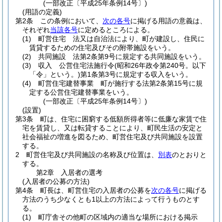
(一部改正〔平成25年条例14号〕)
(用語の定義)
第2条
この条例において、
次の各号
に掲げる用語の意義は、
それぞれ
当該各号
に定めるところによる。
(1)
町営住宅 法又は自治法により、町が建設し、住民に
賃貸するための住宅及びその附帯施設をいう。
(2)
共同施設 法第2条第9号に規定する共同施設をいう。
(3)
収入 公営住宅法施行令
(昭和26年政令第240号。以下
「令」という。)
第1条第3号に規定する収入をいう。
(4)
町営住宅建替事業 町が施行する法第2条第15号に規
定する公営住宅建替事業をいう。
(一部改正〔平成25年条例14号〕)
(設置)
第3条
町は、住宅に困窮する低額所得者等に低廉な家賃で住
宅を賃貸し、又は転貸することにより、町民生活の安定と
社会福祉の増進を図るため、町営住宅及び共同施設を設置
する。
2
町営住宅及び共同施設の名称及び位置は、
別表
のとおりと
する。
第2章
入居者の選考
(入居者の公募の方法)
第4条
町長は、町営住宅の入居者の公募を
次の各号
に掲げる
方法のうち少なくとも1以上の方法によって行うものとす
る。
(1)
町庁舎その他町の区域内の適当な場所における掲示