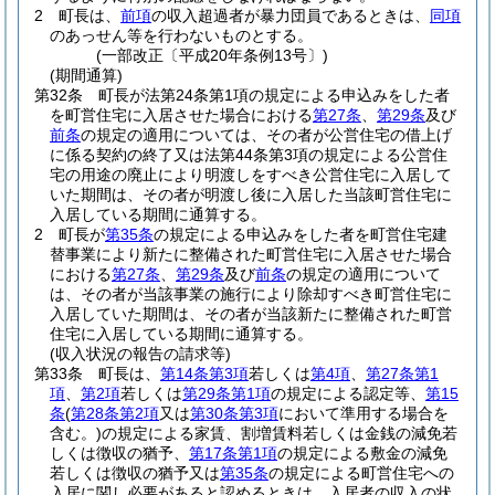
2
町長は、
前項
の収入超過者が暴力団員であるときは、
同項
のあっせん等を行わないものとする。
(一部改正〔平成20年条例13号〕)
(期間通算)
第32条
町長が法第24条第1項の規定による申込みをした者
を町営住宅に入居させた場合における
第27条
、
第29条
及び
前条
の規定の適用については、その者が公営住宅の借上げ
に係る契約の終了又は法第44条第3項の規定による公営住
宅の用途の廃止により明渡しをすべき公営住宅に入居して
いた期間は、その者が明渡し後に入居した当該町営住宅に
入居している期間に通算する。
2
町長が
第35条
の規定による申込みをした者を町営住宅建
替事業により新たに整備された町営住宅に入居させた場合
における
第27条
、
第29条
及び
前条
の規定の適用について
は、その者が当該事業の施行により除却すべき町営住宅に
入居していた期間は、その者が当該新たに整備された町営
住宅に入居している期間に通算する。
(収入状況の報告の請求等)
第33条
町長は、
第14条第3項
若しくは
第4項
、
第27条第1
項
、
第2項
若しくは
第29条第1項
の規定による認定等、
第15
条
(
第28条第2項
又は
第30条第3項
において準用する場合を
含む。)
の規定による家賃、割増賃料若しくは金銭の減免若
しくは徴収の猶予、
第17条第1項
の規定による敷金の減免
若しくは徴収の猶予又は
第35条
の規定による町営住宅への
入居に関し必要があると認めるときは、入居者の収入の状