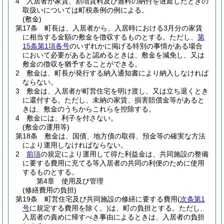
4
入居者が家賃、割増賃料及び過料の納付を遅延したときの
取扱いについては町税条例の例による。
(敷金)
第17条
町長は、入居者から、入居時における3月分の家賃
に相当する金額の敷金を徴収するものとする。
ただし、
第
15条第1項各号
のいずれかに掲げる特別の事情がある場合
において必要があると認めるときは、敷金を減免し、又は
敷金の徴収を猶予することができる。
2
敷金は、町長が発行する納入通知書により納入しなければ
ならない。
3
敷金は、入居者が町営住宅を明け渡し、又は立ち退くとき
に還付する。
ただし、未納の家賃、損害賠償金等があると
きは、敷金のうちからこれらを控除する。
4
敷金には、利子を付さない。
(敷金の運用等)
第18条
敷金は、国債、地方債の取得、預金等の確実な方法
により運用しなければならない。
2
前項
の規定により運用して得た利益金は、共同施設の整備
に要する費用に充てる等入居者の共同の利便のために使用
するものとする。
第4章
使用及び管理
(修繕費用の負担)
第19条
町営住宅及び共同施設の修繕に要する費用
(
次条第1
号
に規定する費用を除く。)
は、町の負担とする。
ただし、
入居者の責めに帰すべき事由によるときは、入居者の負担