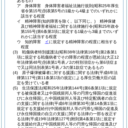
あるもの
ア
身体障害 身体障害者福祉法施行規則
(昭和25年厚生
省令第15号)
別表第5号の1級から4級までのいずれかに
該当する程度
イ
精神障害
(知的障害を除く。以下同じ。)
精神保健
及び精神障害者福祉に関する法律施行令
(昭和25年政令
第155号)
第6条第3項に規定する1級から3級までのいず
れかに該当する程度
ウ
知的障害
イ
に規定する精神障害の程度に相当する
程度
(3)
戦傷病者特別援護法
(昭和38年法律第168号)
第2条第1
項に規定する戦傷病者でその障害の程度が恩給法
(大正12
年法律第48号)
別表第1号表ノ2の特別項症から第6項症ま
で又は同法別表第1号表ノ3の第1款症であるもの
(4)
原子爆弾被爆者に対する援護に関する法律
(平成6年法
律第117号)
第11条第1項の規定による厚生労働大臣の認
定を受けている者
(5)
生活保護法
(昭和25年法律第144号)
第6条第1項に規定
する被保護者又は中国残留邦人等の円滑な帰国の促進並
びに永住帰国した中国残留邦人等及び特定配偶者の自立
の支援に関する法律
(平成6年法律第30号)
第14条第1項に
規定する支援給付
(中国残留邦人等の円滑な帰国の促進及
び永住帰国後の自立の支援に関する法律の一部を改正す
る法律
(平成19年法律第127号)
附則第4条第1項に規定す
る支援給付及び中国残留邦人等の円滑な帰国の促進及び