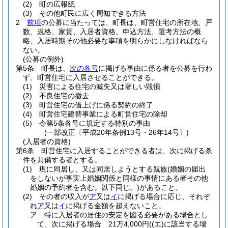
(2)
町の広報紙
(3)
その他町民に広く周知できる方法
2
前項
の公募に当たっては、町長は、町営住宅の所在地、戸
数、規格、家賃、入居者資格、申込方法、選考方法の概
略、入居時期その他必要な事項を明らかにしなければなら
ない。
(公募の例外)
第5条
町長は、
次の各号
に掲げる事由に係る者を公募を行わ
ず、町営住宅に入居させることができる。
(1)
災害による住宅の滅失又は著しい毀損
(2)
不良住宅の撤去
(3)
町営住宅の借上げに係る契約の終了
(4)
町営住宅建替事業による町営住宅の除却
(5)
令第5条各号に規定する特別の事由
(一部改正〔平成20年条例13号・26年14号〕)
(入居者の資格)
第6条
町営住宅に入居することができる者は、次に掲げる条
件を具備する者とする。
(1)
現に同居し、又は同居しようとする親族
(婚姻の届出
をしないが事実上婚姻関係と同様の事情にある者その他
婚姻の予約者を含む。以下同じ。)
があること。
(2)
その者の収入が
ア
又は
イ
に掲げる場合に応じ、それぞ
れ
ア
又は
イ
に掲げる金額を超えないこと。
ア
特に入居者の居住の安定を図る必要がある場合とし
て、次に掲げる場合 21万4,000円
(
(エ)
に該当する場