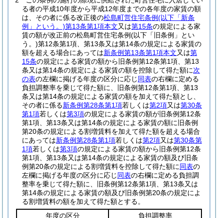
2
この条例の施行の際現に供給された町営住宅に入居してい
る者の平成10年度から平成12年度までの各年度の家賃の額
は、その者に係る改正後の
松島町営住宅条例
(以下「新条
例」という。)
第13条第1項本文
又は
第15条
の規定による家
賃の額が改正前の松島町営住宅条例
(以下「旧条例」とい
う。)
第12条第1項、第13条又は第14条の規定による家賃の
額を超える場合にあっては
新条例第13条第1項本文
又は
第
15条
の規定による家賃の額から旧条例第12条第1項、第13
条又は第14条の規定による家賃の額を控除して得た額に
次
の表
の左欄に掲げる年度の区分に応じ
同表
の右欄に定める
負担調整率を乗じて得た額に、旧条例第12条第1項、第13
条又は第14条の規定による家賃の額を加えて得た額とし、
その者に係る
新条例第28条第1項
若しくは
第2項
又は
第30条
第1項
若しくは
第3項
の規定による家賃の額が旧条例第12条
第1項、第13条又は第14条の規定による家賃の額に旧条例
第20条の規定による割増賃料を加えて得た額を超える場合
にあっては
新条例第28条第1項
若しくは
第2項
又は
第30条第
1項
若しくは
第3項
の規定による家賃の額から旧条例第12条
第1項、第13条又は第14条の規定による家賃の額及び旧条
例第20条の規定による割増賃料を控除して得た額に
同表
の
左欄に掲げる年度の区分に応じ
同表
の右欄に定める負担調
整率を乗じて得た額に、旧条例第12条第1項、第13条又は
第14条の規定による家賃の額及び旧条例第20条の規定によ
る割増賃料の額を加えて得た額とする。
年度の区分
負担調整率