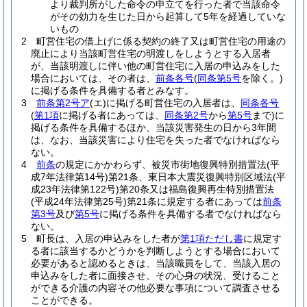
より裁判所がした命令の申立てを行った者で当該命令
がその効力を生じた日から起算して5年を経過していな
いもの
2
町営住宅の借上げに係る契約の終了又は町営住宅の用途の
廃止により当該町営住宅の明渡しをしようとする入居者
が、当該明渡しに伴い他の町営住宅に入居の申込みをした
場合においては、その者は、
前条各号
(
同条第5号
を除く。)
に掲げる条件を具備する者とみなす。
3
前条第2号ア
(エ)
に掲げる町営住宅の入居者は、
同条各号
(
第1項
に掲げる者にあっては、
同条第2号
から
第5号
まで)
に
掲げる条件を具備するほか、当該災害発生の日から3年間
は、なお、当該災害により住宅を失った者でなければなら
ない。
4
前条
の規定にかかわらず、被災市街地復興特別措置法
(平
成7年法律第14号)
第21条、東日本大震災復興特別区域法
(平
成23年法律第122号)
第20条又は福島復興再生特別措置法
(平成24年法律第25号)
第21条に規定する者にあっては
前条
第3号
及び
第5号
に掲げる条件を具備する者でなければなら
ない。
5
町長は、入居の申込みをした者が
第1項ただし書
に規定す
る者に該当するかどうかを判断しようとする場合において
必要があると認めるときは、当該職員をして、当該入居の
申込みをした者に面接させ、その心身の状況、受けること
ができる介護の内容その他必要な事項について調査させる
ことができる。