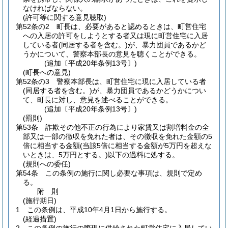
なければならない。
(許可等に関する意見聴取)
第52条の2
町長は、必要があると認めるときは、町営住宅
への入居の許可をしようとする者又は現に町営住宅に入居
している者
(同居する者を含む。)
が、暴力団員であるかど
うかについて、警察本部長の意見を聴くことができる。
(追加〔平成20年条例13号〕)
(町長への意見)
第52条の3
警察本部長は、町営住宅に現に入居している者
(同居する者を含む。)
が、暴力団員であるかどうかについ
て、町長に対し、意見を述べることができる。
(追加〔平成20年条例13号〕)
(罰則)
第53条
詐欺その他不正の行為により家賃又は割増料金の全
部又は一部の徴収を免れた者は、その徴収を免れた金額の5
倍に相当する金額
(当該5倍に相当する金額が5万円を超えな
いときは、5万円とする。)
以下の過料に処する。
(規則への委任)
第54条
この条例の施行に関し必要な事項は、規則で定め
る。
附
則
(施行期日)
1
この条例は、平成10年4月1日から施行する。
(経過措置)