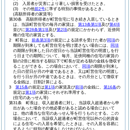
(2)
入居者が災害により著しい損害を受けたとき。
(3)
その他
前2号
に準ずる特別の事情があるとき。
(高額所得者の家賃等)
第30条
高額所得者が町営住宅に引き続き入居しているとき
は、当該町営住宅の毎月の家賃は、
第13条第1項
及び
第4項
並びに
第28条第1項
及び
第2項
の規定にかかわらず、近傍同
種の住宅の家賃とする。
2
町長は、
前条第3項
の規定による請求を受けた者が
同項
の
期限が到来しても町営住宅を明け渡さない場合には、
同項
の期限が到来した日の翌日から当該町営住宅の明渡しを行
う日までの期間について、毎月、近傍同種の住宅の家賃の
額の2倍に相当する額以下で町長が定める額の金銭を徴収す
ることができる。
この場合において、
同項
の期限が到来し
た日の翌日が月の中途であるとき、又は町営住宅の明渡し
を行う日が月の中途であるときは、その月分として徴収す
る金銭は、日割計算による。
3
第15条
の規定は
第1項
の家賃及び
前項
の金銭に、
第16条
の
規定は
第1項
の家賃にそれぞれ準用する。
(住宅のあっせん等)
第31条
町長は、収入超過者に対し、当該収入超過者から申
出があった場合その他必要があると認める場合において
は、他の適当な住宅のあっせん等を行うものとする。
この
場合において、当該収入超過者が町営住宅以外の公的資金
による住宅への入居を希望したときは、その入居を容易に
するように特別の配慮をしなければならない。