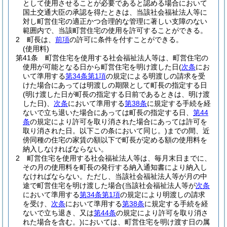
として使用させることが必要であると認める場合において
国土交通大臣の承認を得たときは、当該社会福祉法人等に
対し町営住宅の適正かつ合理的な管理に著しい支障のない
範囲内で、当該町営住宅の使用を許可することができる。
2
町長は、
前項
の許可に条件を付すことができる。
(使用料)
第41条
町営住宅を使用する社会福祉法人等は、町営住宅の
使用が可能となる日から町営住宅を明け渡した日
(
次条
にお
いて準用する
第34条第1項
の規定による明渡しの請求を受
けた場合にあっては明渡しの期限として町長の指定する日
(明け渡した日が町長の指定する日前であるときは、明け渡
した日)
、
次条
において準用する
第38条
に規定する手続を経
ないで立ち退いた場合にあっては町長の指定する日、
第44
条
の規定により許可を取り消された場合にあっては許可を
取り消された日。以下この条において同じ。)
までの間、近
傍同種の住宅の家賃の額以下で町長が定める額の使用料を
納入しなければならない。
2
町営住宅を使用する社会福祉法人等は、毎月末日までに、
その月の使用料を町長の発行する納入通知書により納入し
なければならない。
ただし、当該社会福祉法人等が月の中
途で町営住宅を明け渡した場合
(当該社会福祉法人等が
次条
において準用する
第34条第1項
の規定により明渡しの請求
を受け、
次条
において準用する
第38条
に規定する手続を経
ないで立ち退き、又は
第44条
の規定により許可を取り消さ
れた場合を含む。)
においては、町営住宅を明け渡す日の属