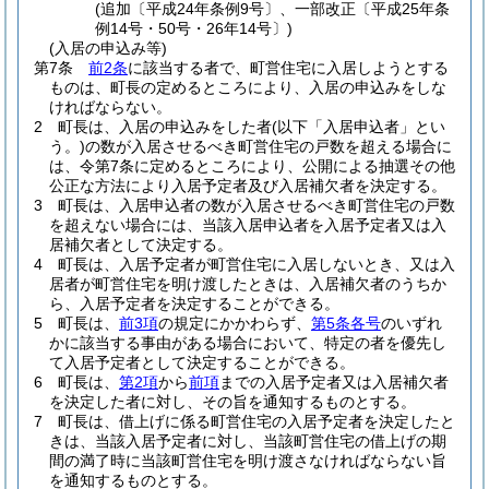
(追加〔平成24年条例9号〕、一部改正〔平成25年条
例14号・50号・26年14号〕)
(入居の申込み等)
第7条
前2条
に該当する者で、町営住宅に入居しようとする
ものは、町長の定めるところにより、入居の申込みをしな
ければならない。
2
町長は、入居の申込みをした者
(以下「入居申込者」とい
う。)
の数が入居させるべき町営住宅の戸数を超える場合に
は、令第7条に定めるところにより、公開による抽選その他
公正な方法により入居予定者及び入居補欠者を決定する。
3
町長は、入居申込者の数が入居させるべき町営住宅の戸数
を超えない場合には、当該入居申込者を入居予定者又は入
居補欠者として決定する。
4
町長は、入居予定者が町営住宅に入居しないとき、又は入
居者が町営住宅を明け渡したときは、入居補欠者のうちか
ら、入居予定者を決定することができる。
5
町長は、
前3項
の規定にかかわらず、
第5条各号
のいずれ
かに該当する事由がある場合において、特定の者を優先し
て入居予定者として決定することができる。
6
町長は、
第2項
から
前項
までの入居予定者又は入居補欠者
を決定した者に対し、その旨を通知するものとする。
7
町長は、借上げに係る町営住宅の入居予定者を決定したと
きは、当該入居予定者に対し、当該町営住宅の借上げの期
間の満了時に当該町営住宅を明け渡さなければならない旨
を通知するものとする。