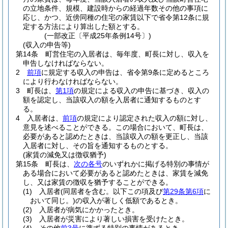
の立地条件、規模、建設時からの経過年数その他の事項に
応じ、かつ、近傍同種の住宅の家賃以下で省令第12条に規
定する方法により算出した額とする。
(一部改正〔平成25年条例14号〕)
(収入の申告等)
第14条
町営住宅の入居者は、毎年度、町長に対し、収入を
申告しなければならない。
2
前項
に規定する収入の申告は、省令第9条に定めるところ
により行わなければならない。
3
町長は、
第1項
の規定による収入の申告に基づき、収入の
額を認定し、当該収入の額を入居者に通知するものとす
る。
4
入居者は、
前項
の規定により認定された収入の額に対し、
意見を述べることができる。
この場合において、町長は、
必要があると認めたときは、当該収入の額を更正し、当該
入居者に対し、その旨を通知するものとする。
(家賃の減免又は徴収猶予)
第15条
町長は、
次の各号
のいずれかに掲げる特別の事情が
ある場合において必要があると認めたときは、家賃を減免
し、又は家賃の徴収を猶予することができる。
(1)
入居者
(同居者を含む。以下この項及び
第29条第6項
に
おいて同じ。)
の収入が著しく低額であるとき。
(2)
入居者が病気にかかったとき。
(3)
入居者が災害により著しい損害を受けたとき。