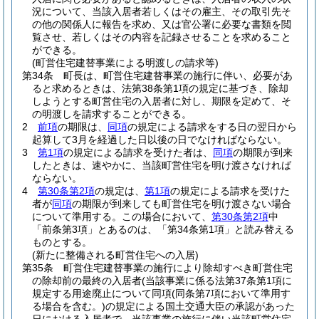
況について、当該入居者若しくはその雇主、その取引先そ
の他の関係人に報告を求め、又は官公署に必要な書類を閲
覧させ、若しくはその内容を記録させることを求めること
ができる。
(町営住宅建替事業による明渡しの請求等)
第34条
町長は、町営住宅建替事業の施行に伴い、必要があ
ると求めるときは、法第38条第1項の規定に基づき、除却
しようとする町営住宅の入居者に対し、期限を定めて、そ
の明渡しを請求することができる。
2
前項
の期限は、
同項
の規定による請求をする日の翌日から
起算して3月を経過した日以後の日でなければならない。
3
第1項
の規定による請求を受けた者は、
同項
の期限が到来
したときは、速やかに、当該町営住宅を明け渡さなければ
ならない。
4
第30条第2項
の規定は、
第1項
の規定による請求を受けた
者が
同項
の期限が到来しても町営住宅を明け渡さない場合
について準用する。
この場合において、
第30条第2項
中
「前条第3項」とあるのは、「第34条第1項」と読み替える
ものとする。
(新たに整備される町営住宅への入居)
第35条
町営住宅建替事業の施行により除却すべき町営住宅
の除却前の最終の入居者
(当該事業に係る法第37条第1項に
規定する用途廃止について同項
(同条第7項において準用す
る場合を含む。)
の規定による国土交通大臣の承認があった