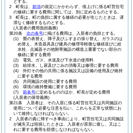
とする。
2
町長は、
前項
の規定にかかわらず、借上げに係る町営住宅
の修繕に要する費用に関しては、別に定めるものとする。
3
町長は、町の負担に属する修繕の必要が生じたときは、遅
滞なく修繕するものとする。
(入居者の費用負担義務)
第20条
次の各号
に掲げる費用は、入居者の負担とする。
(1)
畳の表替え、障子及びふすまの張り替え、ガラスのは
め替え、木造器具及び建具の修理等軽微な修繕並びに給
水栓、点滅器その他附帯施設の構造上重要でない部分の
修繕に要する費用
(2)
電気、ガス、水道及び下水道の使用料
(3)
給排水、し尿及びごみの消毒又は修理に要する費用
(4)
外灯その他の共用に係る施設又は設備の使用及び維持
に要する費用
(5)
共同施設の使用に要する費用
(6)
環境の維持整備に要する費用
(7)
前各号
に定めるもののほか、町長が定める費用
(入居者の保管義務)
第21条
入居者は、その入居に係る町営住宅又は共同施設の
使用について必要な注意を払い、これらを正常な状態にお
いて維持しなければならない。
2
入居者の責に帰すべき事由により、町営住宅又は共同施設
が滅失又は毀損したときは、入居者が原形に復し、又はこ
れに要する費用を賠償しなければならない。