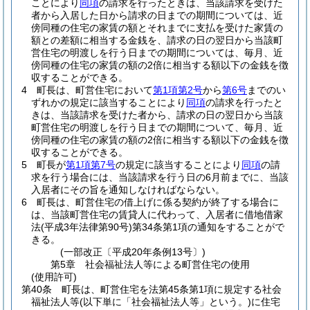
ことにより
同項
の請求を行ったときは、当該請求を受けた
者から入居した日から請求の日までの期間については、近
傍同種の住宅の家賃の額とそれまでに支払を受けた家賃の
額との差額に相当する金銭を、請求の日の翌日から当該町
営住宅の明渡しを行う日までの期間については、毎月、近
傍同種の住宅の家賃の額の2倍に相当する額以下の金銭を徴
収することができる。
4
町長は、町営住宅において
第1項第2号
から
第6号
までのい
ずれかの規定に該当することにより
同項
の請求を行ったと
きは、当該請求を受けた者から、請求の日の翌日から当該
町営住宅の明渡しを行う日までの期間について、毎月、近
傍同種の住宅の家賃の額の2倍に相当する額以下の金銭を徴
収することができる。
5
町長が
第1項第7号
の規定に該当することにより
同項
の請
求を行う場合には、当該請求を行う日の6月前までに、当該
入居者にその旨を通知しなければならない。
6
町長は、町営住宅の借上げに係る契約が終了する場合に
は、当該町営住宅の賃貸人に代わって、入居者に借地借家
法
(平成3年法律第90号)
第34条第1項の通知をすることがで
きる。
(一部改正〔平成20年条例13号〕)
第5章
社会福祉法人等による町営住宅の使用
(使用許可)
第40条
町長は、町営住宅を法第45条第1項に規定する社会
福祉法人等
(以下単に「社会福祉法人等」という。)
に住宅