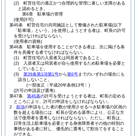
(2)
町営住宅の適正かつ合理的な管理に著しい支障がある
と認めるとき。
第6章
駐車場の管理
(使用許可)
第45条
町営住宅の共同施設として整備された駐車場
(以下
「駐車場」という。)
を使用しようとする者は、町長の許可
を受けなければならない。
(使用者の資格)
第46条
駐車場を使用することができる者は、次に掲げる条
件を具備する者でなければならない。
(1)
町営住宅の入居者又は同居者であること。
(2)
入居者又は同居者が自ら使用するため駐車場を必要と
していること。
(3)
第39条第1項第1号
から
第6号
までのいずれの場合にも
該当しないこと。
(一部改正〔平成20年条例13号〕)
(許可の申請及び選考)
第47条
第45条
の許可を受けようとする者は、町長の定める
ところにより、許可の申請をしなければならない。
2
前項
の申請をした者の数が使用させるべき駐車場の区画の
数を超える場合には、町長が定める基準により、公正な方
法で使用者を選考しなければならない。
ただし、町長は、
日常生活上駐車場を必要とする身体障害者その他の特別の
事情がある者に対し、優先的に選考して割当てをすること
ができる。