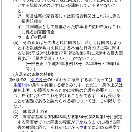
(4)
その者又はその者と現に同居し、若しくは同居しよう
とする親族が次のいずれかを滞納している者でないこ
と。
ア
町営住宅の家賃若しくは割増賃料又はこれらに係る
損害賠償金
イ
共同施設として整備された駐車場の使用料又はこれ
に係る損害賠償金
ウ
市町村民税
(5)
その者又はその者と現に同居し、若しくは同居しよう
とする親族が暴力団員による不当な行為の防止等に関す
る法律
(平成3年法律第77号)
第2条第6号に規定する暴力団
員
(以下「暴力団員」という。)
でないこと。
(一部改正〔平成20年条例13号・24年9号・25年14
号〕)
(入居者の資格の特例)
第6条の2
次の各号
のいずれかに該当する者にあっては、
前
条第1号
の条件を具備する者とみなす。
ただし、身体上又は
精神上著しい障害があるために常時の介護を必要とし、か
つ、居宅においてこれを受けることができず、又は受ける
ことが困難であると認められる者については、この限りで
ない。
(1)
60歳以上の者
(2)
障害者基本法
(昭和45年法律第84号)
第2条第1号に規定
する障害者でその障害の程度が
ア
から
ウ
までに掲げる障
害の種類に応じ、それぞれ
ア
から
ウ
までに定める程度で