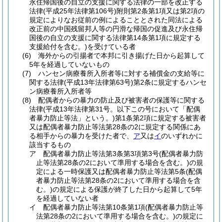
永住帰国後の自立の支援に関する法律の一部を改正する
法律
(平成25年法律第106号)
附則第2条第1項又は第2項の
規定によりなお従前の例によることとされた同法による
改正前の中国残留邦人等の円滑な帰国の促進及び永住帰
国後の自立の支援に関する法律第14条第1項に規定する
支援給付を含む。)
を受けている者
(6)
海外からの引揚者で本邦に引き揚げた日から起算して
5年を経過していないもの
(7)
ハンセン病療養所入所者等に対する補償金の支給等に
関する法律
(平成13年法律第63号)
第2条に規定するハンセ
ン病療養所入所者等
(8)
配偶者からの暴力の防止及び被害者の保護等に関する
法律
(平成13年法律第31号。以下この号において「配偶
者暴力防止等法」という。)
第1条第2項に規定する被害者
又は配偶者暴力防止等法第28条の2に規定する関係にあ
る相手からの暴力を受けた者で、
ア
又は
イ
のいずれかに
該当するもの
ア
配偶者暴力防止等法第3条第3項第3号
(配偶者暴力防
止等法第28条の2において準用する場合を含む。)
の規
定による一時保護又は配偶者暴力防止等法第5条
(配偶
者暴力防止等法第28条の2において準用する場合を含
む。)
の規定による保護が終了した日から起算して5年
を経過していない者
イ
配偶者暴力防止等法第10条第1項
(配偶者暴力防止等
法第28条の2において準用する場合を含む。)
の規定に