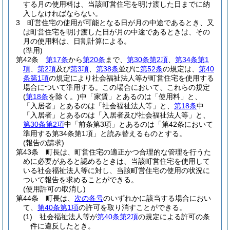
する月の使用料は、当該町営住宅を明け渡した日までに納
入しなければならない。
3
町営住宅の使用が可能となる日が月の中途であるとき、又
は町営住宅を明け渡した日が月の中途であるときは、その
月の使用料は、日割計算による。
(準用)
第42条
第17条
から
第20条
まで、
第30条第2項
、
第34条第1
項
、
第2項
及び
第3項
、
第38条
並びに
第52条
の規定は、
第40
条第1項
の規定により社会福祉法人等が町営住宅を使用する
場合について準用する。
この場合において、これらの規定
(
第18条
を除く。)
中「家賃」とあるのは「使用料」と、
「入居者」とあるのは「社会福祉法人等」と、
第18条
中
「入居者」とあるのは「入居者及び社会福祉法人等」と、
第30条第2項
中「前条第3項」とあるのは「第42条において
準用する第34条第1項」と読み替えるものとする。
(報告の請求)
第43条
町長は、町営住宅の適正かつ合理的な管理を行うた
めに必要があると認めるときは、当該町営住宅を使用して
いる社会福祉法人等に対し、当該町営住宅の使用の状況に
ついて報告を求めることができる。
(使用許可の取消し)
第44条
町長は、
次の各号
のいずれかに該当する場合におい
て、
第40条第1項
の許可を取り消すことができる。
(1)
社会福祉法人等が
第40条第2項
の規定による許可の条
件に違反したとき。