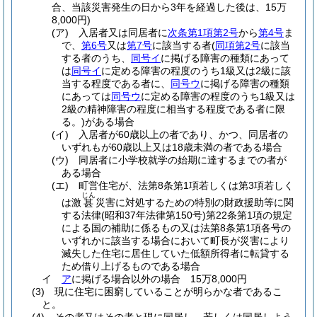
合、当該災害発生の日から3年を経過した後は、15万
8,000円)
(ア)
入居者又は同居者に
次条第1項第2号
から
第4号
ま
で、
第6号
又は
第7号
に該当する者
(
同項第2号
に該当
する者のうち、
同号イ
に掲げる障害の種類にあって
は
同号イ
に定める障害の程度のうち1級又は2級に該
当する程度である者に、
同号ウ
に掲げる障害の種類
にあっては
同号ウ
に定める障害の程度のうち1級又は
2級の精神障害の程度に相当する程度である者に限
る。)
がある場合
(イ)
入居者が60歳以上の者であり、かつ、同居者の
いずれもが60歳以上又は18歳未満の者である場合
(ウ)
同居者に小学校就学の始期に達するまでの者が
ある場合
(エ)
町営住宅が、法第8条第1項若しくは第3項若しく
じん
は激
災害に対処するための特別の財政援助等に関
甚
する法律
(昭和37年法律第150号)
第22条第1項の規定
による国の補助に係るもの又は法第8条第1項各号の
いずれかに該当する場合において町長が災害により
滅失した住宅に居住していた低額所得者に転貸する
ため借り上げるものである場合
イ
ア
に掲げる場合以外の場合 15万8,000円
(3)
現に住宅に困窮していることが明らかな者であるこ
と。