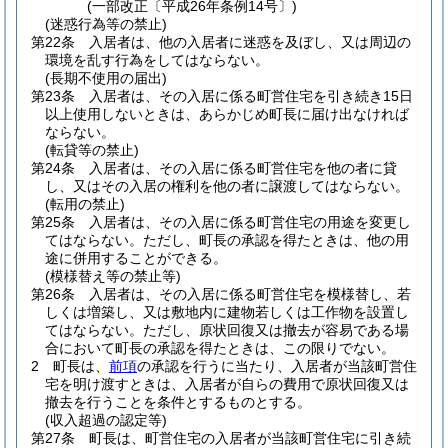
(一部改正〔平成26年条例14号〕)
(迷惑行為等の禁止)
第22条
入居者は、他の入居者に迷惑を及ぼし、又は周辺の
環境を乱す行為をしてはならない。
(長期不使用の届出)
第23条
入居者は、その入居に係る町営住宅を引き続き15日
以上使用しないときは、あらかじめ町長に届け出なければ
ならない。
(転貸等の禁止)
第24条
入居者は、その入居に係る町営住宅を他の者に貸
し、又はその入居の権利を他の者に譲渡してはならない。
(転用の禁止)
第25条
入居者は、その入居に係る町営住宅の用途を変更し
てはならない。
ただし、町長の承認を得たときは、他の用
途に併用することができる。
(模様替え等の禁止等)
第26条
入居者は、その入居に係る町営住宅を模様替し、若
しくは増築し、又は敷地内に建物若しくは工作物を設置し
てはならない。
ただし、原状回復又は撤去が容易である場
合において町長の承認を得たときは、この限りでない。
2
町長は、
前項
の承認を行うに当たり、入居者が当該町営住
宅を明け渡すときは、入居者が自らの費用で原状回復又は
撤去を行うことを条件とするものとする。
(収入超過の認定等)
第27条
町長は、町営住宅の入居者が当該町営住宅に引き続