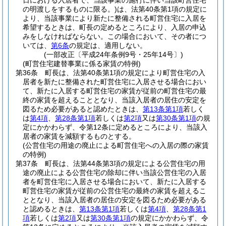
日における入居者で、当該事業の施行に伴い当該町営住宅
の明渡しをするものに限る。)
は、法第40条第1項の規定に
より、当該事業により新たに整備される町営住宅に入居を
希望するときは、町長の定めるところにより、入居の申込
みをしなければならない。
この場合において、その者につ
いては、
第6条
の規定は、適用しない。
(一部改正〔平成24年条例9号・25年14号〕)
(町営住宅建替事業に係る家賃の特例)
第36条
町長は、法第40条第1項の規定により町営住宅の入
居者を新たに整備された町営住宅に入居させる場合におい
て、新たに入居する町営住宅の家賃が従前の町営住宅の最
終の家賃を超えることとなり、当該入居者の居住の安定を
図るため必要があると認めたときは、
第13条第1項
若しく
は
第4項
、
第28条第1項
若しくは
第2項
又は
第30条第1項
の規
定にかかわらず、令第12条に定めるところにより、当該入
居者の家賃を減額するものとする。
(公営住宅の用途の廃止による町営住宅への入居の際の家賃
の特例)
第37条
町長は、法第44条第3項の規定による公営住宅の用
途の廃止による公営住宅の除却に伴い当該公営住宅の入居
者を町営住宅に入居させる場合において、新たに入居する
町営住宅の家賃が従前の公営住宅の最終の家賃を超えるこ
ととなり、当該入居者の居住の安定を図るため必要がある
と認めるときは、
第13条第1項
若しくは
第4項
、
第28条第1
項
若しくは
第2項
又は
第30条第1項
の規定にかかわらず、令