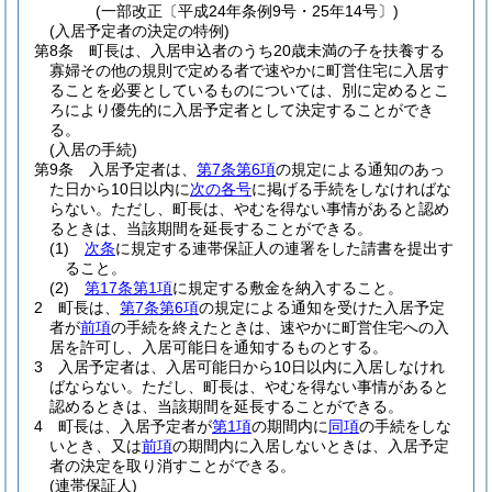
(一部改正〔平成24年条例9号・25年14号〕)
(入居予定者の決定の特例)
第8条
町長は、入居申込者のうち20歳未満の子を扶養する
寡婦その他の規則で定める者で速やかに町営住宅に入居す
ることを必要としているものについては、別に定めるとこ
ろにより優先的に入居予定者として決定することができ
る。
(入居の手続)
第9条
入居予定者は、
第7条第6項
の規定による通知のあっ
た日から10日以内に
次の各号
に掲げる手続をしなければな
らない。
ただし、町長は、やむを得ない事情があると認め
るときは、当該期間を延長することができる。
(1)
次条
に規定する連帯保証人の連署をした請書を提出す
ること。
(2)
第17条第1項
に規定する敷金を納入すること。
2
町長は、
第7条第6項
の規定による通知を受けた入居予定
者が
前項
の手続を終えたときは、速やかに町営住宅への入
居を許可し、入居可能日を通知するものとする。
3
入居予定者は、入居可能日から10日以内に入居しなけれ
ばならない。
ただし、町長は、やむを得ない事情があると
認めるときは、当該期間を延長することができる。
4
町長は、入居予定者が
第1項
の期間内に
同項
の手続をしな
いとき、又は
前項
の期間内に入居しないときは、入居予定
者の決定を取り消すことができる。
(連帯保証人)