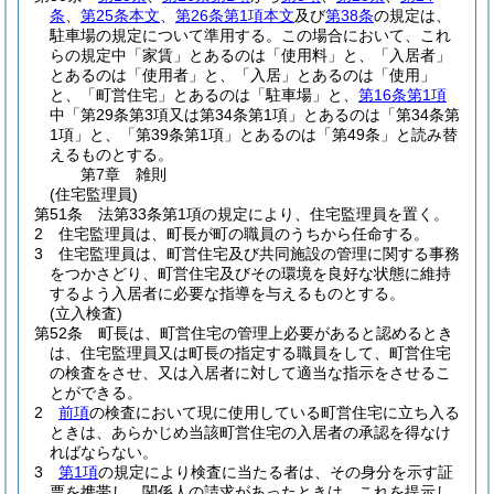
条
、
第25条本文
、
第26条第1項本文
及び
第38条
の規定は、
駐車場の規定について準用する。
この場合において、これ
らの規定中「家賃」とあるのは「使用料」と、「入居者」
とあるのは「使用者」と、「入居」とあるのは「使用」
と、「町営住宅」とあるのは「駐車場」と、
第16条第1項
中「第29条第3項又は第34条第1項」とあるのは「第34条第
1項」と、「第39条第1項」とあるのは「第49条」と読み替
えるものとする。
第7章
雑則
(住宅監理員)
第51条
法第33条第1項の規定により、住宅監理員を置く。
2
住宅監理員は、町長が町の職員のうちから任命する。
3
住宅監理員は、町営住宅及び共同施設の管理に関する事務
をつかさどり、町営住宅及びその環境を良好な状態に維持
するよう入居者に必要な指導を与えるものとする。
(立入検査)
第52条
町長は、町営住宅の管理上必要があると認めるとき
は、住宅監理員又は町長の指定する職員をして、町営住宅
の検査をさせ、又は入居者に対して適当な指示をさせるこ
とができる。
2
前項
の検査において現に使用している町営住宅に立ち入る
ときは、あらかじめ当該町営住宅の入居者の承認を得なけ
ればならない。
3
第1項
の規定により検査に当たる者は、その身分を示す証
票を携帯し、関係人の請求があったときは、これを提示し