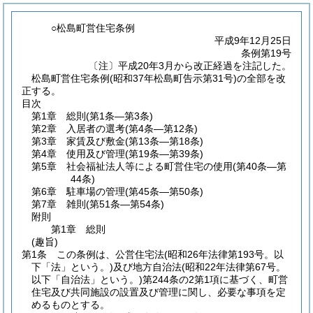
○松島町営住宅条例
平成9年12月25日
条例第19号
〔注〕平成20年3月から改正経過を注記した。
松島町営住宅条例(昭和37年松島町告示第31号)の全部を改
正する。
目次
第1章
総則
(第1条―第3条)
第2章
入居者の選考
(第4条―第12条)
第3章
家賃及び敷金
(第13条―第18条)
第4章
使用及び管理
(第19条―第39条)
第5章
社会福祉法人等による町営住宅の使用
(第40条―第
44条)
第6章
駐車場の管理
(第45条―第50条)
第7章
雑則
(第51条―第54条)
附則
第1章
総則
(趣旨)
第1条
この条例は、公営住宅法
(昭和26年法律第193号。以
下「法」という。)
及び地方自治法
(昭和22年法律第67号。
以下「自治法」という。)
第244条の2第1項に基づく、町営
住宅及び共同施設の設置及び管理に関し、必要な事項を定
めるものとする。