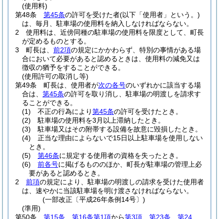
(使用料)
第48条
第45条
の許可を受けた者
(以下「使用者」という。)
は、毎月、駐車場の使用料を納入しなければならない。
2
使用料は、近傍同種の駐車場の使用料を限度として、町長
が定めるものとする。
3
町長は、
前2項
の規定にかかわらず、特別の事情がある場
合において必要があると認めるときは、使用料の減免又は
徴収の猶予をすることができる。
(使用許可の取消し等)
第49条
町長は、使用者が
次の各号
のいずれかに該当する場
合は、
第45条
の許可を取り消し、駐車場の明渡しを請求す
ることができる。
(1)
不正の行為により
第45条
の許可を受けたとき。
(2)
駐車場の使用料を3月以上滞納したとき。
(3)
駐車場又はその附帯する設備を故意に毀損したとき。
(4)
正当な理由によらないで15日以上駐車場を使用しない
とき。
(5)
第46条
に規定する使用者の資格を失ったとき。
(6)
前各号
に掲げるもののほか、町長が駐車場の管理上必
要があると認めるとき。
2
前項
の規定により、駐車場の明渡しの請求を受けた使用者
は、速やかに当該駐車場を明け渡さなければならない。
(一部改正〔平成26年条例14号〕)
(準用)
第50条
第15条
、
第16条第1項
から
第3項
、
第23条
、
第24