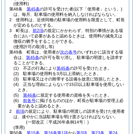
(使用料)
第48条
第45条
の許可を受けた者
(以下「使用者」という。)
は、毎月、駐車場の使用料を納入しなければならない。
2
使用料は、近傍同種の駐車場の使用料を限度として、町長
が定めるものとする。
3
町長は、
前2項
の規定にかかわらず、特別の事情がある場
合において必要があると認めるときは、使用料の減免又は
徴収の猶予をすることができる。
(使用許可の取消し等)
第49条
町長は、使用者が
次の各号
のいずれかに該当する場
合は、
第45条
の許可を取り消し、駐車場の明渡しを請求す
ることができる。
(1)
不正の行為により
第45条
の許可を受けたとき。
(2)
駐車場の使用料を3月以上滞納したとき。
(3)
駐車場又はその附帯する設備を故意に毀損したとき。
(4)
正当な理由によらないで15日以上駐車場を使用しない
とき。
(5)
第46条
に規定する使用者の資格を失ったとき。
(6)
前各号
に掲げるもののほか、町長が駐車場の管理上必
要があると認めるとき。
2
前項
の規定により、駐車場の明渡しの請求を受けた使用者
は、速やかに当該駐車場を明け渡さなければならない。
(一部改正〔平成26年条例14号〕)
(準用)
第50条
第15条
、
第16条第1項
から
第3項
、
第23条
、
第24