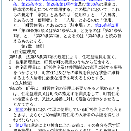
条
、
第25条本文
、
第26条第1項本文
及び
第38条
の規定は、
駐車場の規定について準用する。
この場合において、これ
らの規定中「家賃」とあるのは「使用料」と、「入居者」
とあるのは「使用者」と、「入居」とあるのは「使用」
と、「町営住宅」とあるのは「駐車場」と、
第16条第1項
中「第29条第3項又は第34条第1項」とあるのは「第34条第
1項」と、「第39条第1項」とあるのは「第49条」と読み替
えるものとする。
第7章
雑則
(住宅監理員)
第51条
法第33条第1項の規定により、住宅監理員を置く。
2
住宅監理員は、町長が町の職員のうちから任命する。
3
住宅監理員は、町営住宅及び共同施設の管理に関する事務
をつかさどり、町営住宅及びその環境を良好な状態に維持
するよう入居者に必要な指導を与えるものとする。
(立入検査)
第52条
町長は、町営住宅の管理上必要があると認めるとき
は、住宅監理員又は町長の指定する職員をして、町営住宅
の検査をさせ、又は入居者に対して適当な指示をさせるこ
とができる。
2
前項
の検査において現に使用している町営住宅に立ち入る
ときは、あらかじめ当該町営住宅の入居者の承認を得なけ
ればならない。
3
第1項
の規定により検査に当たる者は、その身分を示す証
票を携帯し、関係人の請求があったときは、これを提示し