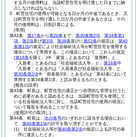
する月の使用料は、当該町営住宅を明け渡した日までに納
入しなければならない。
3
町営住宅の使用が可能となる日が月の中途であるとき、又
は町営住宅を明け渡した日が月の中途であるときは、その
月の使用料は、日割計算による。
(準用)
第42条
第17条
から
第20条
まで、
第30条第2項
、
第34条第1
項
、
第2項
及び
第3項
、
第38条
並びに
第52条
の規定は、
第40
条第1項
の規定により社会福祉法人等が町営住宅を使用する
場合について準用する。
この場合において、これらの規定
(
第18条
を除く。)
中「家賃」とあるのは「使用料」と、
「入居者」とあるのは「社会福祉法人等」と、
第18条
中
「入居者」とあるのは「入居者及び社会福祉法人等」と、
第30条第2項
中「前条第3項」とあるのは「第42条において
準用する第34条第1項」と読み替えるものとする。
(報告の請求)
第43条
町長は、町営住宅の適正かつ合理的な管理を行うた
めに必要があると認めるときは、当該町営住宅を使用して
いる社会福祉法人等に対し、当該町営住宅の使用の状況に
ついて報告を求めることができる。
(使用許可の取消し)
第44条
町長は、
次の各号
のいずれかに該当する場合におい
て、
第40条第1項
の許可を取り消すことができる。
(1)
社会福祉法人等が
第40条第2項
の規定による許可の条
件に違反したとき。