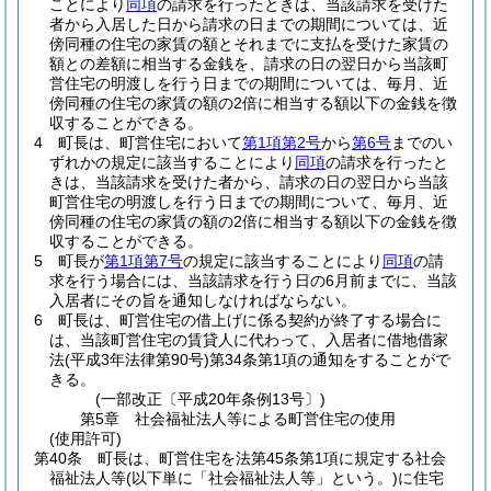
ことにより
同項
の請求を行ったときは、当該請求を受けた
者から入居した日から請求の日までの期間については、近
傍同種の住宅の家賃の額とそれまでに支払を受けた家賃の
額との差額に相当する金銭を、請求の日の翌日から当該町
営住宅の明渡しを行う日までの期間については、毎月、近
傍同種の住宅の家賃の額の2倍に相当する額以下の金銭を徴
収することができる。
4
町長は、町営住宅において
第1項第2号
から
第6号
までのい
ずれかの規定に該当することにより
同項
の請求を行ったと
きは、当該請求を受けた者から、請求の日の翌日から当該
町営住宅の明渡しを行う日までの期間について、毎月、近
傍同種の住宅の家賃の額の2倍に相当する額以下の金銭を徴
収することができる。
5
町長が
第1項第7号
の規定に該当することにより
同項
の請
求を行う場合には、当該請求を行う日の6月前までに、当該
入居者にその旨を通知しなければならない。
6
町長は、町営住宅の借上げに係る契約が終了する場合に
は、当該町営住宅の賃貸人に代わって、入居者に借地借家
法
(平成3年法律第90号)
第34条第1項の通知をすることがで
きる。
(一部改正〔平成20年条例13号〕)
第5章
社会福祉法人等による町営住宅の使用
(使用許可)
第40条
町長は、町営住宅を法第45条第1項に規定する社会
福祉法人等
(以下単に「社会福祉法人等」という。)
に住宅