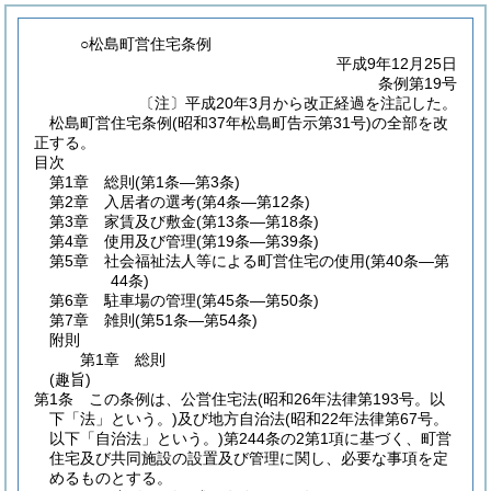
○松島町営住宅条例
平成9年12月25日
条例第19号
〔注〕平成20年3月から改正経過を注記した。
松島町営住宅条例(昭和37年松島町告示第31号)の全部を改
正する。
目次
第1章
総則
(第1条―第3条)
第2章
入居者の選考
(第4条―第12条)
第3章
家賃及び敷金
(第13条―第18条)
第4章
使用及び管理
(第19条―第39条)
第5章
社会福祉法人等による町営住宅の使用
(第40条―第
44条)
第6章
駐車場の管理
(第45条―第50条)
第7章
雑則
(第51条―第54条)
附則
第1章
総則
(趣旨)
第1条
この条例は、公営住宅法
(昭和26年法律第193号。以
下「法」という。)
及び地方自治法
(昭和22年法律第67号。
以下「自治法」という。)
第244条の2第1項に基づく、町営
住宅及び共同施設の設置及び管理に関し、必要な事項を定
めるものとする。