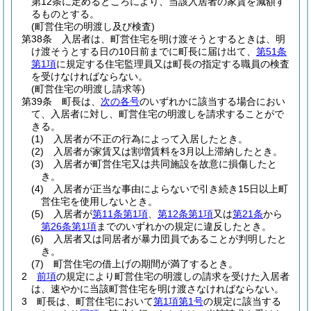
第12条に定めるところにより、当該入居者の家賃を減額す
るものとする。
(町営住宅の明渡し及び検査)
第38条
入居者は、町営住宅を明け渡そうとするときは、明
け渡そうとする日の10日前までに町長に届け出て、
第51条
第1項
に規定する住宅監理員又は町長の指定する職員の検査
を受けなければならない。
(町営住宅の明渡し請求等)
第39条
町長は、
次の各号
のいずれかに該当する場合におい
て、入居者に対し、町営住宅の明渡しを請求することがで
きる。
(1)
入居者が不正の行為によって入居したとき。
(2)
入居者が家賃又は割増賃料を3月以上滞納したとき。
(3)
入居者が町営住宅又は共同施設を故意に損傷したと
き。
(4)
入居者が正当な事由によらないで引き続き15日以上町
営住宅を使用しないとき。
(5)
入居者が
第11条第1項
、
第12条第1項
又は
第21条
から
第26条第1項
までのいずれかの規定に違反したとき。
(6)
入居者又は同居者が暴力団員であることが判明したと
き。
(7)
町営住宅の借上げの期間が満了するとき。
2
前項
の規定により町営住宅の明渡しの請求を受けた入居者
は、速やかに当該町営住宅を明け渡さなければならない。
3
町長は、町営住宅において
第1項第1号
の規定に該当する