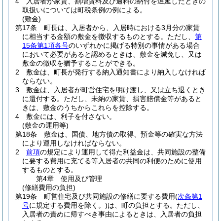
4
入居者が家賃、割増賃料及び過料の納付を遅延したときの
取扱いについては町税条例の例による。
(敷金)
第17条
町長は、入居者から、入居時における3月分の家賃
に相当する金額の敷金を徴収するものとする。
ただし、
第
15条第1項各号
のいずれかに掲げる特別の事情がある場合
において必要があると認めるときは、敷金を減免し、又は
敷金の徴収を猶予することができる。
2
敷金は、町長が発行する納入通知書により納入しなければ
ならない。
3
敷金は、入居者が町営住宅を明け渡し、又は立ち退くとき
に還付する。
ただし、未納の家賃、損害賠償金等があると
きは、敷金のうちからこれらを控除する。
4
敷金には、利子を付さない。
(敷金の運用等)
第18条
敷金は、国債、地方債の取得、預金等の確実な方法
により運用しなければならない。
2
前項
の規定により運用して得た利益金は、共同施設の整備
に要する費用に充てる等入居者の共同の利便のために使用
するものとする。
第4章
使用及び管理
(修繕費用の負担)
第19条
町営住宅及び共同施設の修繕に要する費用
(
次条第1
号
に規定する費用を除く。)
は、町の負担とする。
ただし、
入居者の責めに帰すべき事由によるときは、入居者の負担