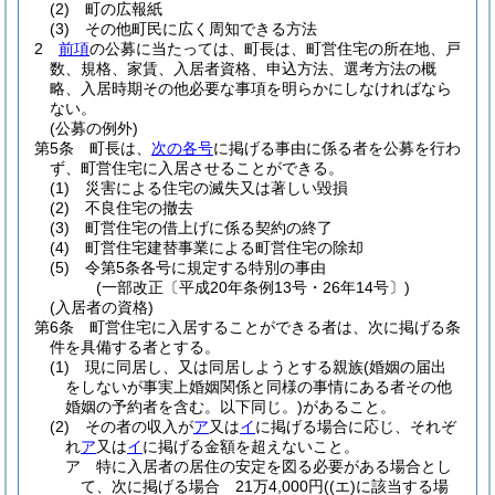
(2)
町の広報紙
(3)
その他町民に広く周知できる方法
2
前項
の公募に当たっては、町長は、町営住宅の所在地、戸
数、規格、家賃、入居者資格、申込方法、選考方法の概
略、入居時期その他必要な事項を明らかにしなければなら
ない。
(公募の例外)
第5条
町長は、
次の各号
に掲げる事由に係る者を公募を行わ
ず、町営住宅に入居させることができる。
(1)
災害による住宅の滅失又は著しい毀損
(2)
不良住宅の撤去
(3)
町営住宅の借上げに係る契約の終了
(4)
町営住宅建替事業による町営住宅の除却
(5)
令第5条各号に規定する特別の事由
(一部改正〔平成20年条例13号・26年14号〕)
(入居者の資格)
第6条
町営住宅に入居することができる者は、次に掲げる条
件を具備する者とする。
(1)
現に同居し、又は同居しようとする親族
(婚姻の届出
をしないが事実上婚姻関係と同様の事情にある者その他
婚姻の予約者を含む。以下同じ。)
があること。
(2)
その者の収入が
ア
又は
イ
に掲げる場合に応じ、それぞ
れ
ア
又は
イ
に掲げる金額を超えないこと。
ア
特に入居者の居住の安定を図る必要がある場合とし
て、次に掲げる場合 21万4,000円
(
(エ)
に該当する場