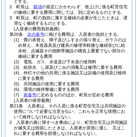
とする。
2
町長は、
前項
の規定にかかわらず、借上げに係る町営住宅
の修繕に要する費用に関しては、別に定めるものとする。
3
町長は、町の負担に属する修繕の必要が生じたときは、遅
滞なく修繕するものとする。
(入居者の費用負担義務)
第20条
次の各号
に掲げる費用は、入居者の負担とする。
(1)
畳の表替え、障子及びふすまの張り替え、ガラスのは
め替え、木造器具及び建具の修理等軽微な修繕並びに給
水栓、点滅器その他附帯施設の構造上重要でない部分の
修繕に要する費用
(2)
電気、ガス、水道及び下水道の使用料
(3)
給排水、し尿及びごみの消毒又は修理に要する費用
(4)
外灯その他の共用に係る施設又は設備の使用及び維持
に要する費用
(5)
共同施設の使用に要する費用
(6)
環境の維持整備に要する費用
(7)
前各号
に定めるもののほか、町長が定める費用
(入居者の保管義務)
第21条
入居者は、その入居に係る町営住宅又は共同施設の
使用について必要な注意を払い、これらを正常な状態にお
いて維持しなければならない。
2
入居者の責に帰すべき事由により、町営住宅又は共同施設
が滅失又は毀損したときは、入居者が原形に復し、又はこ
れに要する費用を賠償しなければならない。