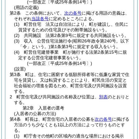
(一部改正〔平成25年条例14号〕)
(用語の定義)
第2条
この条例において、
次の各号
に掲げる用語の意義は、
それぞれ
当該各号
に定めるところによる。
(1)
町営住宅 法又は自治法により、町が建設し、住民に
賃貸するための住宅及びその附帯施設をいう。
(2)
共同施設 法第2条第9号に規定する共同施設をいう。
(3)
収入 公営住宅法施行令
(昭和26年政令第240号。以下
「令」という。)
第1条第3号に規定する収入をいう。
(4)
町営住宅建替事業 町が施行する法第2条第15号に規
定する公営住宅建替事業をいう。
(一部改正〔平成25年条例14号〕)
(設置)
第3条
町は、住宅に困窮する低額所得者等に低廉な家賃で住
宅を賃貸し、又は転貸することにより、町民生活の安定と
社会福祉の増進を図るため、町営住宅及び共同施設を設置
する。
2
町営住宅及び共同施設の名称及び位置は、
別表
のとおりと
する。
第2章
入居者の選考
(入居者の公募の方法)
第4条
町長は、町営住宅の入居者の公募を
次の各号
に掲げる
方法のうち少なくとも1以上の方法によって行うものとす
る。
(1)
町庁舎その他町の区域内の適当な場所における掲示