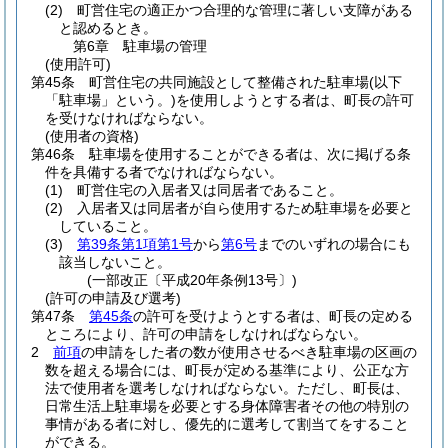
(2)
町営住宅の適正かつ合理的な管理に著しい支障がある
と認めるとき。
第6章
駐車場の管理
(使用許可)
第45条
町営住宅の共同施設として整備された駐車場
(以下
「駐車場」という。)
を使用しようとする者は、町長の許可
を受けなければならない。
(使用者の資格)
第46条
駐車場を使用することができる者は、次に掲げる条
件を具備する者でなければならない。
(1)
町営住宅の入居者又は同居者であること。
(2)
入居者又は同居者が自ら使用するため駐車場を必要と
していること。
(3)
第39条第1項第1号
から
第6号
までのいずれの場合にも
該当しないこと。
(一部改正〔平成20年条例13号〕)
(許可の申請及び選考)
第47条
第45条
の許可を受けようとする者は、町長の定める
ところにより、許可の申請をしなければならない。
2
前項
の申請をした者の数が使用させるべき駐車場の区画の
数を超える場合には、町長が定める基準により、公正な方
法で使用者を選考しなければならない。
ただし、町長は、
日常生活上駐車場を必要とする身体障害者その他の特別の
事情がある者に対し、優先的に選考して割当てをすること
ができる。