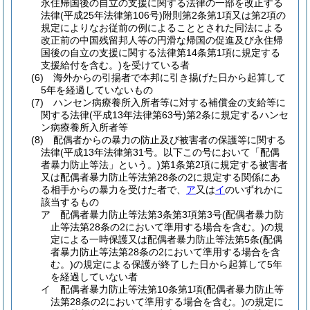
永住帰国後の自立の支援に関する法律の一部を改正する
法律
(平成25年法律第106号)
附則第2条第1項又は第2項の
規定によりなお従前の例によることとされた同法による
改正前の中国残留邦人等の円滑な帰国の促進及び永住帰
国後の自立の支援に関する法律第14条第1項に規定する
支援給付を含む。)
を受けている者
(6)
海外からの引揚者で本邦に引き揚げた日から起算して
5年を経過していないもの
(7)
ハンセン病療養所入所者等に対する補償金の支給等に
関する法律
(平成13年法律第63号)
第2条に規定するハンセ
ン病療養所入所者等
(8)
配偶者からの暴力の防止及び被害者の保護等に関する
法律
(平成13年法律第31号。以下この号において「配偶
者暴力防止等法」という。)
第1条第2項に規定する被害者
又は配偶者暴力防止等法第28条の2に規定する関係にあ
る相手からの暴力を受けた者で、
ア
又は
イ
のいずれかに
該当するもの
ア
配偶者暴力防止等法第3条第3項第3号
(配偶者暴力防
止等法第28条の2において準用する場合を含む。)
の規
定による一時保護又は配偶者暴力防止等法第5条
(配偶
者暴力防止等法第28条の2において準用する場合を含
む。)
の規定による保護が終了した日から起算して5年
を経過していない者
イ
配偶者暴力防止等法第10条第1項
(配偶者暴力防止等
法第28条の2において準用する場合を含む。)
の規定に