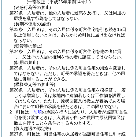
(一部改正〔平成26年条例14号〕)
(迷惑行為等の禁止)
第22条
入居者は、他の入居者に迷惑を及ぼし、又は周辺の
環境を乱す行為をしてはならない。
(長期不使用の届出)
第23条
入居者は、その入居に係る町営住宅を引き続き15日
以上使用しないときは、あらかじめ町長に届け出なければ
ならない。
(転貸等の禁止)
第24条
入居者は、その入居に係る町営住宅を他の者に貸
し、又はその入居の権利を他の者に譲渡してはならない。
(転用の禁止)
第25条
入居者は、その入居に係る町営住宅の用途を変更し
てはならない。
ただし、町長の承認を得たときは、他の用
途に併用することができる。
(模様替え等の禁止等)
第26条
入居者は、その入居に係る町営住宅を模様替し、若
しくは増築し、又は敷地内に建物若しくは工作物を設置し
てはならない。
ただし、原状回復又は撤去が容易である場
合において町長の承認を得たときは、この限りでない。
2
町長は、
前項
の承認を行うに当たり、入居者が当該町営住
宅を明け渡すときは、入居者が自らの費用で原状回復又は
撤去を行うことを条件とするものとする。
(収入超過の認定等)
第27条
町長は、町営住宅の入居者が当該町営住宅に引き続