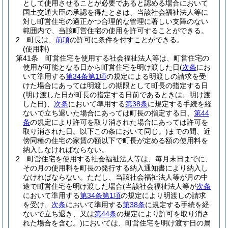
として使用させることが必要であると認める場合において
国土交通大臣の承認を得たときは、当該社会福祉法人等に
対し町営住宅の適正かつ合理的な管理に著しい支障のない
範囲内で、当該町営住宅の使用を許可することができる。
2
町長は、
前項
の許可に条件を付すことができる。
(使用料)
第41条
町営住宅を使用する社会福祉法人等は、町営住宅の
使用が可能となる日から町営住宅を明け渡した日
(
次条
にお
いて準用する
第34条第1項
の規定による明渡しの請求を受
けた場合にあっては明渡しの期限として町長の指定する日
(明け渡した日が町長の指定する日前であるときは、明け渡
した日)
、
次条
において準用する
第38条
に規定する手続を経
ないで立ち退いた場合にあっては町長の指定する日、
第44
条
の規定により許可を取り消された場合にあっては許可を
取り消された日。以下この条において同じ。)
までの間、近
傍同種の住宅の家賃の額以下で町長が定める額の使用料を
納入しなければならない。
2
町営住宅を使用する社会福祉法人等は、毎月末日までに、
その月の使用料を町長の発行する納入通知書により納入し
なければならない。
ただし、当該社会福祉法人等が月の中
途で町営住宅を明け渡した場合
(当該社会福祉法人等が
次条
において準用する
第34条第1項
の規定により明渡しの請求
を受け、
次条
において準用する
第38条
に規定する手続を経
ないで立ち退き、又は
第44条
の規定により許可を取り消さ
れた場合を含む。)
においては、町営住宅を明け渡す日の属