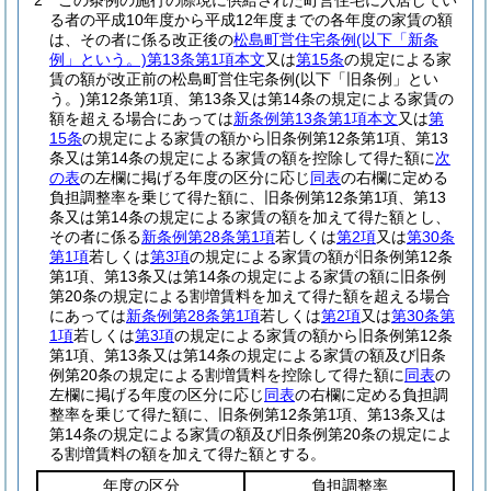
2
この条例の施行の際現に供給された町営住宅に入居してい
る者の平成10年度から平成12年度までの各年度の家賃の額
は、その者に係る改正後の
松島町営住宅条例
(以下「新条
例」という。)
第13条第1項本文
又は
第15条
の規定による家
賃の額が改正前の松島町営住宅条例
(以下「旧条例」とい
う。)
第12条第1項、第13条又は第14条の規定による家賃の
額を超える場合にあっては
新条例第13条第1項本文
又は
第
15条
の規定による家賃の額から旧条例第12条第1項、第13
条又は第14条の規定による家賃の額を控除して得た額に
次
の表
の左欄に掲げる年度の区分に応じ
同表
の右欄に定める
負担調整率を乗じて得た額に、旧条例第12条第1項、第13
条又は第14条の規定による家賃の額を加えて得た額とし、
その者に係る
新条例第28条第1項
若しくは
第2項
又は
第30条
第1項
若しくは
第3項
の規定による家賃の額が旧条例第12条
第1項、第13条又は第14条の規定による家賃の額に旧条例
第20条の規定による割増賃料を加えて得た額を超える場合
にあっては
新条例第28条第1項
若しくは
第2項
又は
第30条第
1項
若しくは
第3項
の規定による家賃の額から旧条例第12条
第1項、第13条又は第14条の規定による家賃の額及び旧条
例第20条の規定による割増賃料を控除して得た額に
同表
の
左欄に掲げる年度の区分に応じ
同表
の右欄に定める負担調
整率を乗じて得た額に、旧条例第12条第1項、第13条又は
第14条の規定による家賃の額及び旧条例第20条の規定によ
る割増賃料の額を加えて得た額とする。
年度の区分
負担調整率