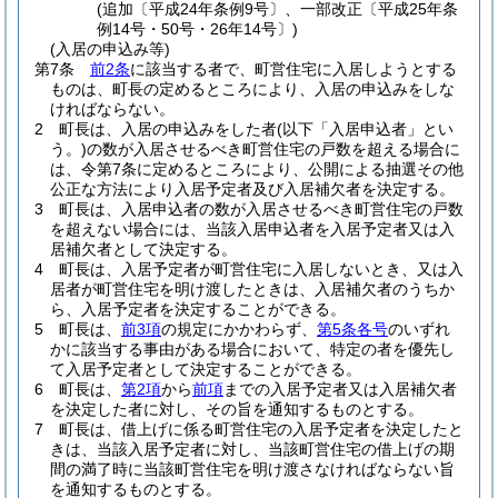
(追加〔平成24年条例9号〕、一部改正〔平成25年条
例14号・50号・26年14号〕)
(入居の申込み等)
第7条
前2条
に該当する者で、町営住宅に入居しようとする
ものは、町長の定めるところにより、入居の申込みをしな
ければならない。
2
町長は、入居の申込みをした者
(以下「入居申込者」とい
う。)
の数が入居させるべき町営住宅の戸数を超える場合に
は、令第7条に定めるところにより、公開による抽選その他
公正な方法により入居予定者及び入居補欠者を決定する。
3
町長は、入居申込者の数が入居させるべき町営住宅の戸数
を超えない場合には、当該入居申込者を入居予定者又は入
居補欠者として決定する。
4
町長は、入居予定者が町営住宅に入居しないとき、又は入
居者が町営住宅を明け渡したときは、入居補欠者のうちか
ら、入居予定者を決定することができる。
5
町長は、
前3項
の規定にかかわらず、
第5条各号
のいずれ
かに該当する事由がある場合において、特定の者を優先し
て入居予定者として決定することができる。
6
町長は、
第2項
から
前項
までの入居予定者又は入居補欠者
を決定した者に対し、その旨を通知するものとする。
7
町長は、借上げに係る町営住宅の入居予定者を決定したと
きは、当該入居予定者に対し、当該町営住宅の借上げの期
間の満了時に当該町営住宅を明け渡さなければならない旨
を通知するものとする。