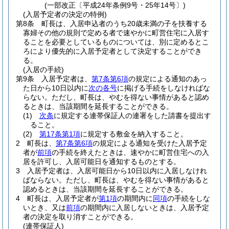
(一部改正〔平成24年条例9号・25年14号〕)
(入居予定者の決定の特例)
第8条
町長は、入居申込者のうち20歳未満の子を扶養する
寡婦その他の規則で定める者で速やかに町営住宅に入居す
ることを必要としているものについては、別に定めるとこ
ろにより優先的に入居予定者として決定することができ
る。
(入居の手続)
第9条
入居予定者は、
第7条第6項
の規定による通知のあっ
た日から10日以内に
次の各号
に掲げる手続をしなければな
らない。
ただし、町長は、やむを得ない事情があると認め
るときは、当該期間を延長することができる。
(1)
次条
に規定する連帯保証人の連署をした請書を提出す
ること。
(2)
第17条第1項
に規定する敷金を納入すること。
2
町長は、
第7条第6項
の規定による通知を受けた入居予定
者が
前項
の手続を終えたときは、速やかに町営住宅への入
居を許可し、入居可能日を通知するものとする。
3
入居予定者は、入居可能日から10日以内に入居しなけれ
ばならない。
ただし、町長は、やむを得ない事情があると
認めるときは、当該期間を延長することができる。
4
町長は、入居予定者が
第1項
の期間内に
同項
の手続をしな
いとき、又は
前項
の期間内に入居しないときは、入居予定
者の決定を取り消すことができる。
(連帯保証人)