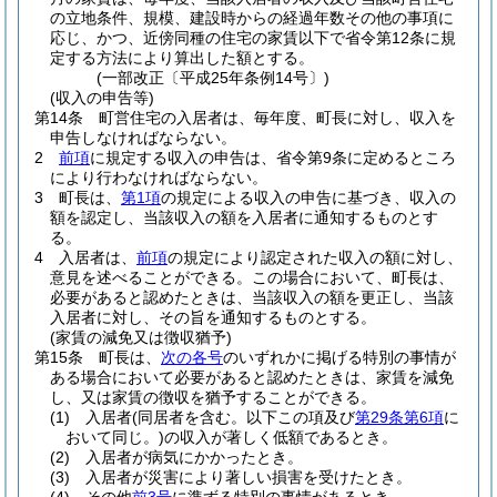
の立地条件、規模、建設時からの経過年数その他の事項に
応じ、かつ、近傍同種の住宅の家賃以下で省令第12条に規
定する方法により算出した額とする。
(一部改正〔平成25年条例14号〕)
(収入の申告等)
第14条
町営住宅の入居者は、毎年度、町長に対し、収入を
申告しなければならない。
2
前項
に規定する収入の申告は、省令第9条に定めるところ
により行わなければならない。
3
町長は、
第1項
の規定による収入の申告に基づき、収入の
額を認定し、当該収入の額を入居者に通知するものとす
る。
4
入居者は、
前項
の規定により認定された収入の額に対し、
意見を述べることができる。
この場合において、町長は、
必要があると認めたときは、当該収入の額を更正し、当該
入居者に対し、その旨を通知するものとする。
(家賃の減免又は徴収猶予)
第15条
町長は、
次の各号
のいずれかに掲げる特別の事情が
ある場合において必要があると認めたときは、家賃を減免
し、又は家賃の徴収を猶予することができる。
(1)
入居者
(同居者を含む。以下この項及び
第29条第6項
に
おいて同じ。)
の収入が著しく低額であるとき。
(2)
入居者が病気にかかったとき。
(3)
入居者が災害により著しい損害を受けたとき。