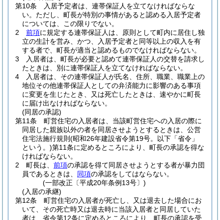
第10条
入居予定者は、連帯保証人を立てなければならな
い。
ただし、町長が特別の事情があると認める入居予定者
については、この限りでない。
2
前項
に規定する連帯保証人は、原則として町内に居住し独
立の生計を営み、かつ、入居予定者と同等以上の収入を有
する者で、町長が適当と認めるものでなければならない。
3
入居者は、町長が必要と認めて連帯保証人の交替を請求し
たときは、別に連帯保証人を立てなければならない。
4
入居者は、その連帯保証人が氏名、住所、職業、職業上の
地位その他連帯保証人としての弁済能力に影響のある事項
に変更を生じたとき、又は死亡したときは、速やかに町長
に届け出なければならない。
(同居の承認)
第11条
町営住宅の入居者は、当該町営住宅への入居の際に
同居した親族以外の者を同居させようとするときは、公営
住宅法施行規則
(昭和26年建設省令第19号。以下「省令」
という。)
第11条に定めるところにより、町長の承認を得な
ければならない。
2
町長は、
前項
の承認を得て同居させようとする者が暴力団
員であるときは、
同項
の承認をしてはならない。
(一部改正〔平成20年条例13号〕)
(入居の承継)
第12条
町営住宅の入居者が死亡し、又は退去した場合にお
いて、その死亡時又は退去時に当該入居者と同居していた
者は、省令第12条に定めるところにより、町長の承認を受