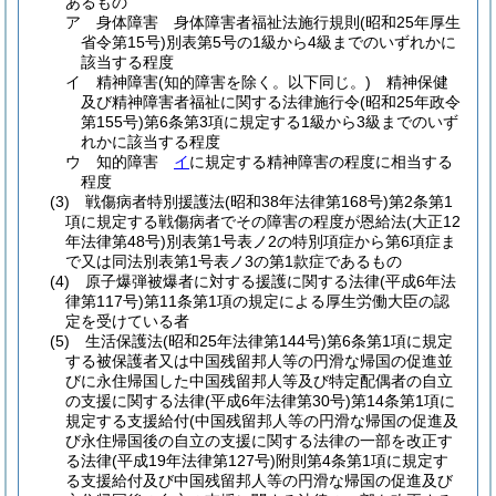
あるもの
ア
身体障害 身体障害者福祉法施行規則
(昭和25年厚生
省令第15号)
別表第5号の1級から4級までのいずれかに
該当する程度
イ
精神障害
(知的障害を除く。以下同じ。)
精神保健
及び精神障害者福祉に関する法律施行令
(昭和25年政令
第155号)
第6条第3項に規定する1級から3級までのいず
れかに該当する程度
ウ
知的障害
イ
に規定する精神障害の程度に相当する
程度
(3)
戦傷病者特別援護法
(昭和38年法律第168号)
第2条第1
項に規定する戦傷病者でその障害の程度が恩給法
(大正12
年法律第48号)
別表第1号表ノ2の特別項症から第6項症ま
で又は同法別表第1号表ノ3の第1款症であるもの
(4)
原子爆弾被爆者に対する援護に関する法律
(平成6年法
律第117号)
第11条第1項の規定による厚生労働大臣の認
定を受けている者
(5)
生活保護法
(昭和25年法律第144号)
第6条第1項に規定
する被保護者又は中国残留邦人等の円滑な帰国の促進並
びに永住帰国した中国残留邦人等及び特定配偶者の自立
の支援に関する法律
(平成6年法律第30号)
第14条第1項に
規定する支援給付
(中国残留邦人等の円滑な帰国の促進及
び永住帰国後の自立の支援に関する法律の一部を改正す
る法律
(平成19年法律第127号)
附則第4条第1項に規定す
る支援給付及び中国残留邦人等の円滑な帰国の促進及び