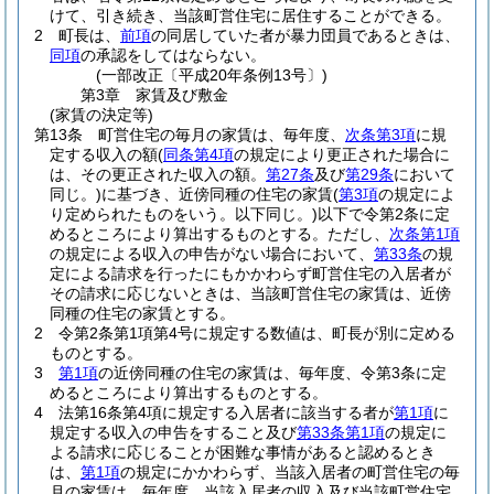
けて、引き続き、当該町営住宅に居住することができる。
2
町長は、
前項
の同居していた者が暴力団員であるときは、
同項
の承認をしてはならない。
(一部改正〔平成20年条例13号〕)
第3章
家賃及び敷金
(家賃の決定等)
第13条
町営住宅の毎月の家賃は、毎年度、
次条第3項
に規
定する収入の額
(
同条第4項
の規定により更正された場合に
は、その更正された収入の額。
第27条
及び
第29条
において
同じ。)
に基づき、近傍同種の住宅の家賃
(
第3項
の規定によ
り定められたものをいう。以下同じ。)
以下で令第2条に定
めるところにより算出するものとする。
ただし、
次条第1項
の規定による収入の申告がない場合において、
第33条
の規
定による請求を行ったにもかかわらず町営住宅の入居者が
その請求に応じないときは、当該町営住宅の家賃は、近傍
同種の住宅の家賃とする。
2
令第2条第1項第4号に規定する数値は、町長が別に定める
ものとする。
3
第1項
の近傍同種の住宅の家賃は、毎年度、令第3条に定
めるところにより算出するものとする。
4
法第16条第4項に規定する入居者に該当する者が
第1項
に
規定する収入の申告をすること及び
第33条第1項
の規定に
よる請求に応じることが困難な事情があると認めるとき
は、
第1項
の規定にかかわらず、当該入居者の町営住宅の毎
月の家賃は、毎年度、当該入居者の収入及び当該町営住宅