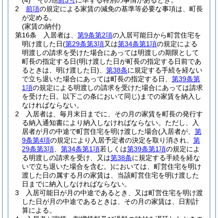
(4)
その他
前3号
に準ずる特別の事情があるとき。
2
前項
の規定による家賃の減免の基準等必要な事項は、町長
が定める。
(家賃の納付)
第16条
入居者は、
第9条第2項
の入居可能日から町営住宅を
明け渡した日
(
第29条第3項
又は
第34条第1項
の規定による
明渡しの請求を受けた場合にあっては明渡しの期限として
町長の指定する日
(明け渡した日が町長の指定する日前であ
るときは、明け渡した日)
、
第38条
に規定する手続を経ない
で立ち退いた場合にあっては町長の指定する日、
第39条第
1項
の規定による明渡しの請求を受けた場合にあっては請求
を受けた日。以下この条において同じ)
までの家賃を納入し
なければならない。
2
入居者は、毎月末日までに、その月の家賃を町長の発行す
る納入通知書により納入しなければならない。
ただし、入
居者が月の中途で町営住宅を明け渡した場合
(入居者が、
第
9条第4項
の規定により入居予定者の決定を取り消され、
第
29条第3項
、
第34条第1項
若しくは
第39条第1項
の規定によ
る明渡しの請求を受け、又は
第38条
に規定する手続を経な
いで立ち退いた場合を含む。)
においては、町営住宅を明け
渡した日の属する月の家賃は、当該町営住宅を明け渡した
日までに納入しなければならない。
3
入居可能日が月の中途であるとき、又は町営住宅を明け渡
した日が月の中途であるときは、その月の家賃は、日割計
算による。