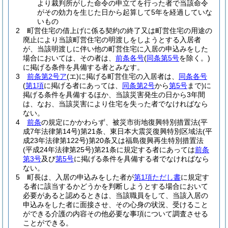
より裁判所がした命令の申立てを行った者で当該命令
がその効力を生じた日から起算して5年を経過していな
いもの
2
町営住宅の借上げに係る契約の終了又は町営住宅の用途の
廃止により当該町営住宅の明渡しをしようとする入居者
が、当該明渡しに伴い他の町営住宅に入居の申込みをした
場合においては、その者は、
前条各号
(
同条第5号
を除く。)
に掲げる条件を具備する者とみなす。
3
前条第2号ア
(エ)
に掲げる町営住宅の入居者は、
同条各号
(
第1項
に掲げる者にあっては、
同条第2号
から
第5号
まで)
に
掲げる条件を具備するほか、当該災害発生の日から3年間
は、なお、当該災害により住宅を失った者でなければなら
ない。
4
前条
の規定にかかわらず、被災市街地復興特別措置法
(平
成7年法律第14号)
第21条、東日本大震災復興特別区域法
(平
成23年法律第122号)
第20条又は福島復興再生特別措置法
(平成24年法律第25号)
第21条に規定する者にあっては
前条
第3号
及び
第5号
に掲げる条件を具備する者でなければなら
ない。
5
町長は、入居の申込みをした者が
第1項ただし書
に規定す
る者に該当するかどうかを判断しようとする場合において
必要があると認めるときは、当該職員をして、当該入居の
申込みをした者に面接させ、その心身の状況、受けること
ができる介護の内容その他必要な事項について調査させる
ことができる。