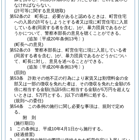
なければならない。
(許可等に関する意見聴取)
第52条の2
町長は、必要があると認めるときは、町営住宅
への入居の許可をしようとする者又は現に町営住宅に入居
している者
(同居する者を含む。)
が、暴力団員であるかど
うかについて、警察本部長の意見を聴くことができる。
(追加〔平成20年条例13号〕)
(町長への意見)
第52条の3
警察本部長は、町営住宅に現に入居している者
(同居する者を含む。)
が、暴力団員であるかどうかについ
て、町長に対し、意見を述べることができる。
(追加〔平成20年条例13号〕)
(罰則)
第53条
詐欺その他不正の行為により家賃又は割増料金の全
部又は一部の徴収を免れた者は、その徴収を免れた金額の5
倍に相当する金額
(当該5倍に相当する金額が5万円を超えな
いときは、5万円とする。)
以下の過料に処する。
(規則への委任)
第54条
この条例の施行に関し必要な事項は、規則で定め
る。
附
則
(施行期日)
1
この条例は、平成10年4月1日から施行する。
(経過措置)