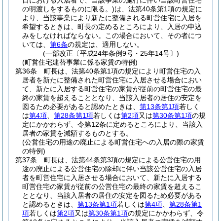
日における入居者で、当該事業の施行に伴い当該町営住宅
の明渡しをするものに限る。)
は、法第40条第1項の規定に
より、当該事業により新たに整備される町営住宅に入居を
希望するときは、町長の定めるところにより、入居の申込
みをしなければならない。
この場合において、その者につ
いては、
第6条
の規定は、適用しない。
(一部改正〔平成24年条例9号・25年14号〕)
(町営住宅建替事業に係る家賃の特例)
第36条
町長は、法第40条第1項の規定により町営住宅の入
居者を新たに整備された町営住宅に入居させる場合におい
て、新たに入居する町営住宅の家賃が従前の町営住宅の最
終の家賃を超えることとなり、当該入居者の居住の安定を
図るため必要があると認めたときは、
第13条第1項
若しく
は
第4項
、
第28条第1項
若しくは
第2項
又は
第30条第1項
の規
定にかかわらず、令第12条に定めるところにより、当該入
居者の家賃を減額するものとする。
(公営住宅の用途の廃止による町営住宅への入居の際の家賃
の特例)
第37条
町長は、法第44条第3項の規定による公営住宅の用
途の廃止による公営住宅の除却に伴い当該公営住宅の入居
者を町営住宅に入居させる場合において、新たに入居する
町営住宅の家賃が従前の公営住宅の最終の家賃を超えるこ
ととなり、当該入居者の居住の安定を図るため必要がある
と認めるときは、
第13条第1項
若しくは
第4項
、
第28条第1
項
若しくは
第2項
又は
第30条第1項
の規定にかかわらず、令