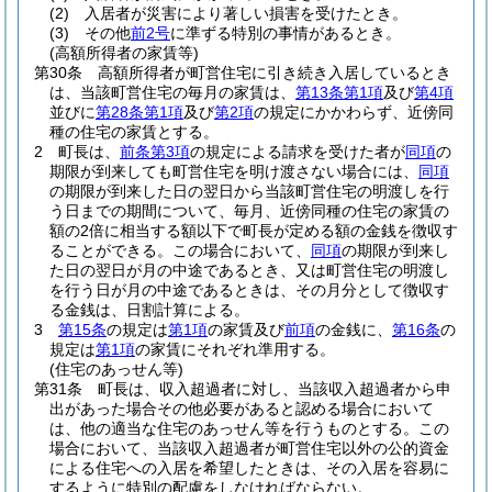
(2)
入居者が災害により著しい損害を受けたとき。
(3)
その他
前2号
に準ずる特別の事情があるとき。
(高額所得者の家賃等)
第30条
高額所得者が町営住宅に引き続き入居しているとき
は、当該町営住宅の毎月の家賃は、
第13条第1項
及び
第4項
並びに
第28条第1項
及び
第2項
の規定にかかわらず、近傍同
種の住宅の家賃とする。
2
町長は、
前条第3項
の規定による請求を受けた者が
同項
の
期限が到来しても町営住宅を明け渡さない場合には、
同項
の期限が到来した日の翌日から当該町営住宅の明渡しを行
う日までの期間について、毎月、近傍同種の住宅の家賃の
額の2倍に相当する額以下で町長が定める額の金銭を徴収す
ることができる。
この場合において、
同項
の期限が到来し
た日の翌日が月の中途であるとき、又は町営住宅の明渡し
を行う日が月の中途であるときは、その月分として徴収す
る金銭は、日割計算による。
3
第15条
の規定は
第1項
の家賃及び
前項
の金銭に、
第16条
の
規定は
第1項
の家賃にそれぞれ準用する。
(住宅のあっせん等)
第31条
町長は、収入超過者に対し、当該収入超過者から申
出があった場合その他必要があると認める場合において
は、他の適当な住宅のあっせん等を行うものとする。
この
場合において、当該収入超過者が町営住宅以外の公的資金
による住宅への入居を希望したときは、その入居を容易に
するように特別の配慮をしなければならない。