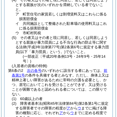
(4)
その者又はその者と現に同居し、若しくは同居しよう
とする親族が次のいずれかを滞納している者でないこ
と。
ア
町営住宅の家賃若しくは割増賃料又はこれらに係る
損害賠償金
イ
共同施設として整備された駐車場の使用料又はこれ
に係る損害賠償金
ウ
市町村民税
(5)
その者又はその者と現に同居し、若しくは同居しよう
とする親族が暴力団員による不当な行為の防止等に関す
る法律
(平成3年法律第77号)
第2条第6号に規定する暴力団
員
(以下「暴力団員」という。)
でないこと。
(一部改正〔平成20年条例13号・24年9号・25年14
号〕)
(入居者の資格の特例)
第6条の2
次の各号
のいずれかに該当する者にあっては、
前
条第1号
の条件を具備する者とみなす。
ただし、身体上又は
精神上著しい障害があるために常時の介護を必要とし、か
つ、居宅においてこれを受けることができず、又は受ける
ことが困難であると認められる者については、この限りで
ない。
(1)
60歳以上の者
(2)
障害者基本法
(昭和45年法律第84号)
第2条第1号に規定
する障害者でその障害の程度が
ア
から
ウ
までに掲げる障
害の種類に応じ、それぞれ
ア
から
ウ
までに定める程度で