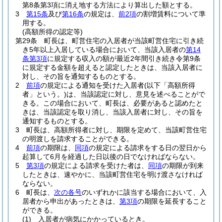
第8条第3項に消え地する方法により算出した額とする。
3
第15条
及び
第16条
の規定は、
前2項
の割増賃料について準
用する。
(高額所得の認定等)
第29条
町長は、町営住宅の入居者が当該町営住宅に引き続
き5年以上入居している場合において、当該入居者の
第14
条第3項
に規定する収入の額が最近2年間引き続き令第9条
に規定する金額を超えると認定したときは、当該入居者に
対し、その旨を通知するものとする。
2
前項
の規定による通知を受けた入居者
(以下「高額所得
者」という。)
は、当該認定に対し、意見を述べることがで
きる。
この場合において、町長は、必要があると認めたと
きは、当該認定を取り消し、当該入居者に対し、その旨を
通知するものとする。
3
町長は、高額所得者に対し、期限を定めて、当該町営住宅
の明渡しを請求することができる。
4
前項
の期限は、
同項
の規定による請求をする日の翌日から
起算して6月を経過した日以後の日でなければならない。
5
第3項
の規定による請求を受けた者は、
同項
の期限が到来
したときは、速やかに、当該町営住宅を明け渡さなければ
ならない。
6
町長は、
次の各号
のいずれかに該当する場合において、入
居者から申出があったときは、
第3項
の期限を延長すること
ができる。
(1)
入居者が病気にかかっているとき。