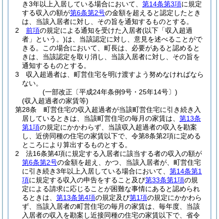
き3年以上入居している場合において、
第14条第3項
に規定
する収入の額が
第6条第2号
の金額を超えると認定したとき
は、当該入居者に対し、その旨を通知するものとする。
2
前項
の規定による通知を受けた入居者
(以下「収入超過
者」という。)
は、当該認定に対し、意見を述べることがで
きる。
この場合において、町長は、必要があると認めると
きは、当該認定を取り消し、当該入居者に対し、その旨を
通知するものとする。
3
収入超過者は、町営住宅を明け渡すよう努めなければなら
ない。
(一部改正〔平成24年条例9号・25年14号〕)
(収入超過者の家賃等)
第28条
町営住宅の収入超過者が当該町営住宅に引き続き入
居しているときは、当該町営住宅の毎月の家賃は、
第13条
第1項
の規定にかかわらず、当該収入超過者の収入を勘案
し、近傍同種の住宅の家賃以下で、令第8条第2項に定める
ところにより算出するものとする。
2
法16条第4項に規定する入居者に該当する者の収入の額が
第6条第2号
の金額を超え、かつ、当該入居者が、町営住宅
に引き続き3年以上入居している場合において、
第14条第1
項
に規定する収入の申告をすること及び
第33条第1項
の規
定による請求に応じることが困難な事情にあると認められ
るときは、
第13条第4項
の規定及び
第1項
の規定にかかわら
ず、当該入居者の町営住宅の毎月の家賃は、毎年度、当該
入居者の収入を勘案し近接同種の住宅の家賃以下で、省令