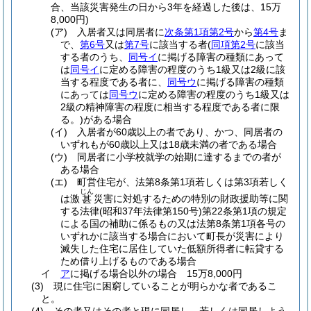
合、当該災害発生の日から3年を経過した後は、15万
8,000円)
(ア)
入居者又は同居者に
次条第1項第2号
から
第4号
ま
で、
第6号
又は
第7号
に該当する者
(
同項第2号
に該当
する者のうち、
同号イ
に掲げる障害の種類にあって
は
同号イ
に定める障害の程度のうち1級又は2級に該
当する程度である者に、
同号ウ
に掲げる障害の種類
にあっては
同号ウ
に定める障害の程度のうち1級又は
2級の精神障害の程度に相当する程度である者に限
る。)
がある場合
(イ)
入居者が60歳以上の者であり、かつ、同居者の
いずれもが60歳以上又は18歳未満の者である場合
(ウ)
同居者に小学校就学の始期に達するまでの者が
ある場合
(エ)
町営住宅が、法第8条第1項若しくは第3項若しく
じん
は激
災害に対処するための特別の財政援助等に関
甚
する法律
(昭和37年法律第150号)
第22条第1項の規定
による国の補助に係るもの又は法第8条第1項各号の
いずれかに該当する場合において町長が災害により
滅失した住宅に居住していた低額所得者に転貸する
ため借り上げるものである場合
イ
ア
に掲げる場合以外の場合 15万8,000円
(3)
現に住宅に困窮していることが明らかな者であるこ
と。