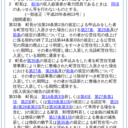
2
町長は、
前項
の収入超過者が暴力団員であるときは、
同項
のあっせん等を行わないものとする。
(一部改正〔平成20年条例13号〕)
(期間通算)
第32条
町長が法第24条第1項の規定による申込みをした者
を町営住宅に入居させた場合における
第27条
、
第29条
及び
前条
の規定の適用については、その者が公営住宅の借上げ
に係る契約の終了又は法第44条第3項の規定による公営住
宅の用途の廃止により明渡しをすべき公営住宅に入居して
いた期間は、その者が明渡し後に入居した当該町営住宅に
入居している期間に通算する。
2
町長が
第35条
の規定による申込みをした者を町営住宅建
替事業により新たに整備された町営住宅に入居させた場合
における
第27条
、
第29条
及び
前条
の規定の適用について
は、その者が当該事業の施行により除却すべき町営住宅に
入居していた期間は、その者が当該新たに整備された町営
住宅に入居している期間に通算する。
(収入状況の報告の請求等)
第33条
町長は、
第14条第3項
若しくは
第4項
、
第27条第1
項
、
第2項
若しくは
第29条第1項
の規定による認定等、
第15
条
(
第28条第2項
又は
第30条第3項
において準用する場合を
含む。)
の規定による家賃、割増賃料若しくは金銭の減免若
しくは徴収の猶予、
第17条第1項
の規定による敷金の減免
若しくは徴収の猶予又は
第35条
の規定による町営住宅への
入居に関し必要があると認めるときは、入居者の収入の状