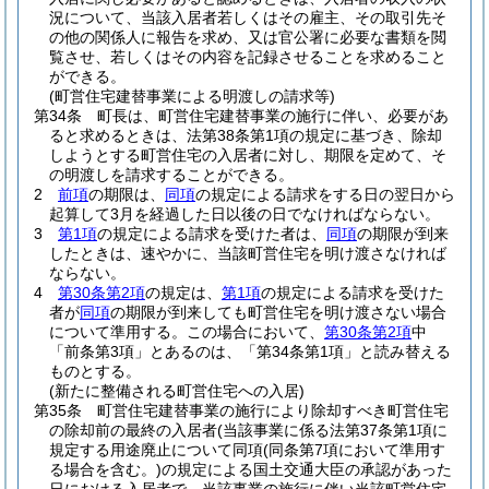
況について、当該入居者若しくはその雇主、その取引先そ
の他の関係人に報告を求め、又は官公署に必要な書類を閲
覧させ、若しくはその内容を記録させることを求めること
ができる。
(町営住宅建替事業による明渡しの請求等)
第34条
町長は、町営住宅建替事業の施行に伴い、必要があ
ると求めるときは、法第38条第1項の規定に基づき、除却
しようとする町営住宅の入居者に対し、期限を定めて、そ
の明渡しを請求することができる。
2
前項
の期限は、
同項
の規定による請求をする日の翌日から
起算して3月を経過した日以後の日でなければならない。
3
第1項
の規定による請求を受けた者は、
同項
の期限が到来
したときは、速やかに、当該町営住宅を明け渡さなければ
ならない。
4
第30条第2項
の規定は、
第1項
の規定による請求を受けた
者が
同項
の期限が到来しても町営住宅を明け渡さない場合
について準用する。
この場合において、
第30条第2項
中
「前条第3項」とあるのは、「第34条第1項」と読み替える
ものとする。
(新たに整備される町営住宅への入居)
第35条
町営住宅建替事業の施行により除却すべき町営住宅
の除却前の最終の入居者
(当該事業に係る法第37条第1項に
規定する用途廃止について同項
(同条第7項において準用す
る場合を含む。)
の規定による国土交通大臣の承認があった