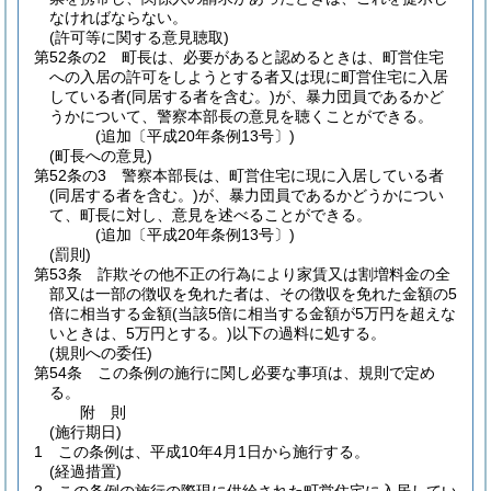
なければならない。
(許可等に関する意見聴取)
第52条の2
町長は、必要があると認めるときは、町営住宅
への入居の許可をしようとする者又は現に町営住宅に入居
している者
(同居する者を含む。)
が、暴力団員であるかど
うかについて、警察本部長の意見を聴くことができる。
(追加〔平成20年条例13号〕)
(町長への意見)
第52条の3
警察本部長は、町営住宅に現に入居している者
(同居する者を含む。)
が、暴力団員であるかどうかについ
て、町長に対し、意見を述べることができる。
(追加〔平成20年条例13号〕)
(罰則)
第53条
詐欺その他不正の行為により家賃又は割増料金の全
部又は一部の徴収を免れた者は、その徴収を免れた金額の5
倍に相当する金額
(当該5倍に相当する金額が5万円を超えな
いときは、5万円とする。)
以下の過料に処する。
(規則への委任)
第54条
この条例の施行に関し必要な事項は、規則で定め
る。
附
則
(施行期日)
1
この条例は、平成10年4月1日から施行する。
(経過措置)