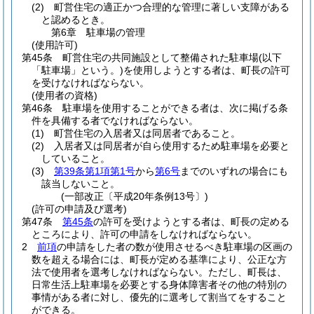
(2)
町営住宅の適正かつ合理的な管理に著しい支障がある
と認めるとき。
第6章
駐車場の管理
(使用許可)
第45条
町営住宅の共同施設として整備された駐車場
(以下
「駐車場」という。)
を使用しようとする者は、町長の許可
を受けなければならない。
(使用者の資格)
第46条
駐車場を使用することができる者は、次に掲げる条
件を具備する者でなければならない。
(1)
町営住宅の入居者又は同居者であること。
(2)
入居者又は同居者が自ら使用するため駐車場を必要と
していること。
(3)
第39条第1項第1号
から
第6号
までのいずれの場合にも
該当しないこと。
(一部改正〔平成20年条例13号〕)
(許可の申請及び選考)
第47条
第45条
の許可を受けようとする者は、町長の定める
ところにより、許可の申請をしなければならない。
2
前項
の申請をした者の数が使用させるべき駐車場の区画の
数を超える場合には、町長が定める基準により、公正な方
法で使用者を選考しなければならない。
ただし、町長は、
日常生活上駐車場を必要とする身体障害者その他の特別の
事情がある者に対し、優先的に選考して割当てをすること
ができる。