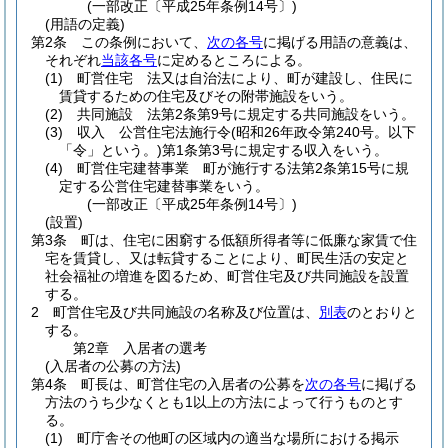
(一部改正〔平成25年条例14号〕)
(用語の定義)
第2条
この条例において、
次の各号
に掲げる用語の意義は、
それぞれ
当該各号
に定めるところによる。
(1)
町営住宅 法又は自治法により、町が建設し、住民に
賃貸するための住宅及びその附帯施設をいう。
(2)
共同施設 法第2条第9号に規定する共同施設をいう。
(3)
収入 公営住宅法施行令
(昭和26年政令第240号。以下
「令」という。)
第1条第3号に規定する収入をいう。
(4)
町営住宅建替事業 町が施行する法第2条第15号に規
定する公営住宅建替事業をいう。
(一部改正〔平成25年条例14号〕)
(設置)
第3条
町は、住宅に困窮する低額所得者等に低廉な家賃で住
宅を賃貸し、又は転貸することにより、町民生活の安定と
社会福祉の増進を図るため、町営住宅及び共同施設を設置
する。
2
町営住宅及び共同施設の名称及び位置は、
別表
のとおりと
する。
第2章
入居者の選考
(入居者の公募の方法)
第4条
町長は、町営住宅の入居者の公募を
次の各号
に掲げる
方法のうち少なくとも1以上の方法によって行うものとす
る。
(1)
町庁舎その他町の区域内の適当な場所における掲示