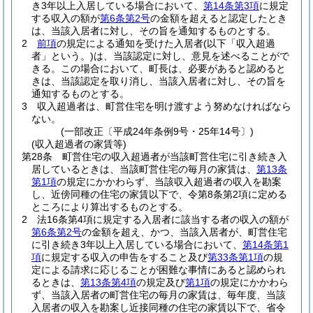
き3年以上入居している場合において、
第14条第3項
に規定
する収入の額が
第6条第2号
の金額を超えると認定したとき
は、当該入居者に対し、その旨を通知するものとする。
2
前項
の規定による通知を受けた入居者
(以下「収入超過
者」という。)
は、当該認定に対し、意見を述べることがで
きる。
この場合において、町長は、必要があると認めると
きは、当該認定を取り消し、当該入居者に対し、その旨を
通知するものとする。
3
収入超過者は、町営住宅を明け渡すよう努めなければなら
ない。
(一部改正〔平成24年条例9号・25年14号〕)
(収入超過者の家賃等)
第28条
町営住宅の収入超過者が当該町営住宅に引き続き入
居しているときは、当該町営住宅の毎月の家賃は、
第13条
第1項
の規定にかかわらず、当該収入超過者の収入を勘案
し、近傍同種の住宅の家賃以下で、令第8条第2項に定める
ところにより算出するものとする。
2
法16条第4項に規定する入居者に該当する者の収入の額が
第6条第2号
の金額を超え、かつ、当該入居者が、町営住宅
に引き続き3年以上入居している場合において、
第14条第1
項
に規定する収入の申告をすること及び
第33条第1項
の規
定による請求に応じることが困難な事情にあると認められ
るときは、
第13条第4項
の規定及び
第1項
の規定にかかわら
ず、当該入居者の町営住宅の毎月の家賃は、毎年度、当該
入居者の収入を勘案し近接同種の住宅の家賃以下で、省令