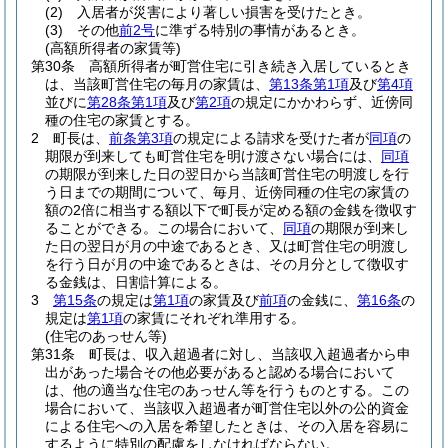
(2)
入居者が災害により著しい損害を受けたとき。
(3)
その他
前2号
に準ずる特別の事情があるとき。
(高額所得者の家賃等)
第30条
高額所得者が町営住宅に引き続き入居しているとき
は、当該町営住宅の毎月の家賃は、
第13条第1項
及び
第4項
並びに
第28条第1項
及び
第2項
の規定にかかわらず、近傍同
種の住宅の家賃とする。
2
町長は、
前条第3項
の規定による請求を受けた者が
同項
の
期限が到来しても町営住宅を明け渡さない場合には、
同項
の期限が到来した日の翌日から当該町営住宅の明渡しを行
う日までの期間について、毎月、近傍同種の住宅の家賃の
額の2倍に相当する額以下で町長が定める額の金銭を徴収す
ることができる。
この場合において、
同項
の期限が到来し
た日の翌日が月の中途であるとき、又は町営住宅の明渡し
を行う日が月の中途であるときは、その月分として徴収す
る金銭は、日割計算による。
3
第15条
の規定は
第1項
の家賃及び
前項
の金銭に、
第16条
の
規定は
第1項
の家賃にそれぞれ準用する。
(住宅のあっせん等)
第31条
町長は、収入超過者に対し、当該収入超過者から申
出があった場合その他必要があると認める場合において
は、他の適当な住宅のあっせん等を行うものとする。
この
場合において、当該収入超過者が町営住宅以外の公的資金
による住宅への入居を希望したときは、その入居を容易に
するように特別の配慮をしなければならない。