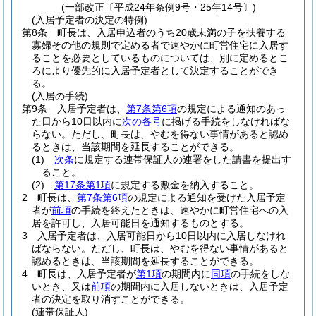
(一部改正〔平成24年条例9号・25年14号〕)
(入居予定者の決定の特例)
第8条
町長は、入居申込者のうち20歳未満の子を扶養する
寡婦その他の規則で定める者で速やかに町営住宅に入居す
ることを必要としているものについては、別に定めるとこ
ろにより優先的に入居予定者として決定することができ
る。
(入居の手続)
第9条
入居予定者は、
第7条第6項
の規定による通知のあっ
た日から10日以内に
次の各号
に掲げる手続をしなければな
らない。
ただし、町長は、やむを得ない事情があると認め
るときは、当該期間を延長することができる。
(1)
次条
に規定する連帯保証人の連署をした請書を提出す
ること。
(2)
第17条第1項
に規定する敷金を納入すること。
2
町長は、
第7条第6項
の規定による通知を受けた入居予定
者が
前項
の手続を終えたときは、速やかに町営住宅への入
居を許可し、入居可能日を通知するものとする。
3
入居予定者は、入居可能日から10日以内に入居しなけれ
ばならない。
ただし、町長は、やむを得ない事情があると
認めるときは、当該期間を延長することができる。
4
町長は、入居予定者が
第1項
の期間内に
同項
の手続をしな
いとき、又は
前項
の期間内に入居しないときは、入居予定
者の決定を取り消すことができる。
(連帯保証人)