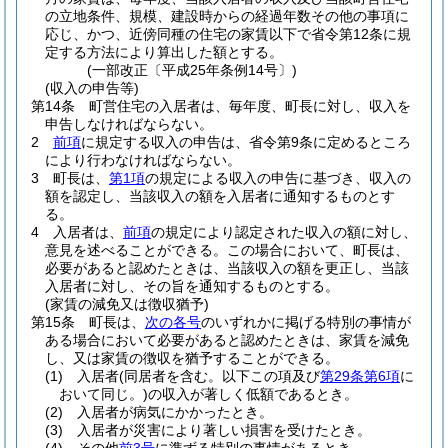
の立地条件、規模、建設時からの経過年数その他の事項に
応じ、かつ、近傍同種の住宅の家賃以下で省令第12条に規
定する方法により算出した額とする。
(一部改正〔平成25年条例14号〕)
(収入の申告等)
第14条
町営住宅の入居者は、毎年度、町長に対し、収入を
申告しなければならない。
2
前項
に規定する収入の申告は、省令第9条に定めるところ
により行わなければならない。
3
町長は、
第1項
の規定による収入の申告に基づき、収入の
額を認定し、当該収入の額を入居者に通知するものとす
る。
4
入居者は、
前項
の規定により認定された収入の額に対し、
意見を述べることができる。
この場合において、町長は、
必要があると認めたときは、当該収入の額を更正し、当該
入居者に対し、その旨を通知するものとする。
(家賃の減免又は徴収猶予)
第15条
町長は、
次の各号
のいずれかに掲げる特別の事情が
ある場合において必要があると認めたときは、家賃を減免
し、又は家賃の徴収を猶予することができる。
(1)
入居者
(同居者を含む。以下この項及び
第29条第6項
に
おいて同じ。)
の収入が著しく低額であるとき。
(2)
入居者が病気にかかったとき。
(3)
入居者が災害により著しい損害を受けたとき。