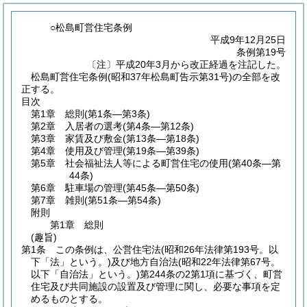
○松島町営住宅条例
平成9年12月25日
条例第19号
〔注〕平成20年3月から改正経過を注記した。
松島町営住宅条例(昭和37年松島町告示第31号)の全部を改
正する。
目次
第1章
総則
(第1条―第3条)
第2章
入居者の選考
(第4条―第12条)
第3章
家賃及び敷金
(第13条―第18条)
第4章
使用及び管理
(第19条―第39条)
第5章
社会福祉法人等による町営住宅の使用
(第40条―第
44条)
第6章
駐車場の管理
(第45条―第50条)
第7章
雑則
(第51条―第54条)
附則
第1章
総則
(趣旨)
第1条
この条例は、公営住宅法
(昭和26年法律第193号。以
下「法」という。)
及び地方自治法
(昭和22年法律第67号。
以下「自治法」という。)
第244条の2第1項に基づく、町営
住宅及び共同施設の設置及び管理に関し、必要な事項を定
めるものとする。