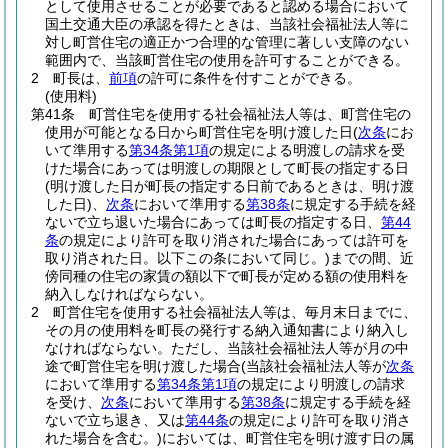
として使用させることが必要であると認める場合において
国土交通大臣の承認を得たときは、当該社会福祉法人等に
対し町営住宅の適正かつ合理的な管理に著しい支障のない
範囲内で、当該町営住宅の使用を許可することができる。
2
町長は、
前項
の許可に条件を付すことができる。
(使用料)
第41条
町営住宅を使用する社会福祉法人等は、町営住宅の
使用が可能となる日から町営住宅を明け渡した日
(
次条
にお
いて準用する
第34条第1項
の規定による明渡しの請求を受
けた場合にあっては明渡しの期限として町長の指定する日
(明け渡した日が町長の指定する日前であるときは、明け渡
した日)
、
次条
において準用する
第38条
に規定する手続を経
ないで立ち退いた場合にあっては町長の指定する日、
第44
条
の規定により許可を取り消された場合にあっては許可を
取り消された日。以下この条において同じ。)
までの間、近
傍同種の住宅の家賃の額以下で町長が定める額の使用料を
納入しなければならない。
2
町営住宅を使用する社会福祉法人等は、毎月末日までに、
その月の使用料を町長の発行する納入通知書により納入し
なければならない。
ただし、当該社会福祉法人等が月の中
途で町営住宅を明け渡した場合
(当該社会福祉法人等が
次条
において準用する
第34条第1項
の規定により明渡しの請求
を受け、
次条
において準用する
第38条
に規定する手続を経
ないで立ち退き、又は
第44条
の規定により許可を取り消さ
れた場合を含む。)
においては、町営住宅を明け渡す日の属