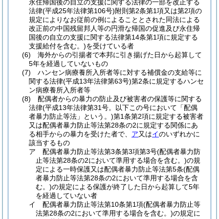
永住帰国後の自立の支援に関する法律の一部を改正する
法律
(平成25年法律第106号)
附則第2条第1項又は第2項の
規定によりなお従前の例によることとされた同法による
改正前の中国残留邦人等の円滑な帰国の促進及び永住帰
国後の自立の支援に関する法律第14条第1項に規定する
支援給付を含む。)
を受けている者
(6)
海外からの引揚者で本邦に引き揚げた日から起算して
5年を経過していないもの
(7)
ハンセン病療養所入所者等に対する補償金の支給等に
関する法律
(平成13年法律第63号)
第2条に規定するハンセ
ン病療養所入所者等
(8)
配偶者からの暴力の防止及び被害者の保護等に関する
法律
(平成13年法律第31号。以下この号において「配偶
者暴力防止等法」という。)
第1条第2項に規定する被害者
又は配偶者暴力防止等法第28条の2に規定する関係にあ
る相手からの暴力を受けた者で、
ア
又は
イ
のいずれかに
該当するもの
ア
配偶者暴力防止等法第3条第3項第3号
(配偶者暴力防
止等法第28条の2において準用する場合を含む。)
の規
定による一時保護又は配偶者暴力防止等法第5条
(配偶
者暴力防止等法第28条の2において準用する場合を含
む。)
の規定による保護が終了した日から起算して5年
を経過していない者
イ
配偶者暴力防止等法第10条第1項
(配偶者暴力防止等
法第28条の2において準用する場合を含む。)
の規定に