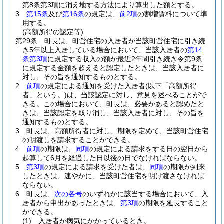
第8条第3項に消え地する方法により算出した額とする。
3
第15条
及び
第16条
の規定は、
前2項
の割増賃料について準
用する。
(高額所得の認定等)
第29条
町長は、町営住宅の入居者が当該町営住宅に引き続
き5年以上入居している場合において、当該入居者の
第14
条第3項
に規定する収入の額が最近2年間引き続き令第9条
に規定する金額を超えると認定したときは、当該入居者に
対し、その旨を通知するものとする。
2
前項
の規定による通知を受けた入居者
(以下「高額所得
者」という。)
は、当該認定に対し、意見を述べることがで
きる。
この場合において、町長は、必要があると認めたと
きは、当該認定を取り消し、当該入居者に対し、その旨を
通知するものとする。
3
町長は、高額所得者に対し、期限を定めて、当該町営住宅
の明渡しを請求することができる。
4
前項
の期限は、
同項
の規定による請求をする日の翌日から
起算して6月を経過した日以後の日でなければならない。
5
第3項
の規定による請求を受けた者は、
同項
の期限が到来
したときは、速やかに、当該町営住宅を明け渡さなければ
ならない。
6
町長は、
次の各号
のいずれかに該当する場合において、入
居者から申出があったときは、
第3項
の期限を延長すること
ができる。
(1)
入居者が病気にかかっているとき。