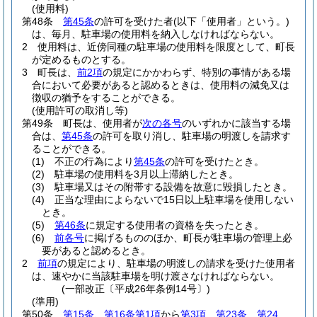
(使用料)
第48条
第45条
の許可を受けた者
(以下「使用者」という。)
は、毎月、駐車場の使用料を納入しなければならない。
2
使用料は、近傍同種の駐車場の使用料を限度として、町長
が定めるものとする。
3
町長は、
前2項
の規定にかかわらず、特別の事情がある場
合において必要があると認めるときは、使用料の減免又は
徴収の猶予をすることができる。
(使用許可の取消し等)
第49条
町長は、使用者が
次の各号
のいずれかに該当する場
合は、
第45条
の許可を取り消し、駐車場の明渡しを請求す
ることができる。
(1)
不正の行為により
第45条
の許可を受けたとき。
(2)
駐車場の使用料を3月以上滞納したとき。
(3)
駐車場又はその附帯する設備を故意に毀損したとき。
(4)
正当な理由によらないで15日以上駐車場を使用しない
とき。
(5)
第46条
に規定する使用者の資格を失ったとき。
(6)
前各号
に掲げるもののほか、町長が駐車場の管理上必
要があると認めるとき。
2
前項
の規定により、駐車場の明渡しの請求を受けた使用者
は、速やかに当該駐車場を明け渡さなければならない。
(一部改正〔平成26年条例14号〕)
(準用)
第50条
第15条
、
第16条第1項
から
第3項
、
第23条
、
第24