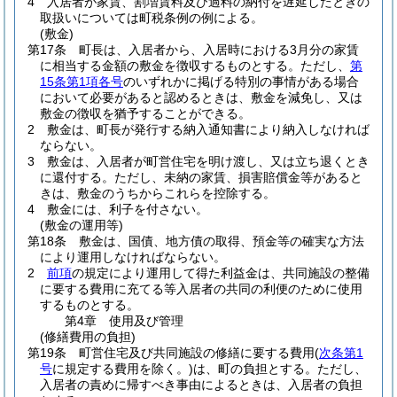
4
入居者が家賃、割増賃料及び過料の納付を遅延したときの
取扱いについては町税条例の例による。
(敷金)
第17条
町長は、入居者から、入居時における3月分の家賃
に相当する金額の敷金を徴収するものとする。
ただし、
第
15条第1項各号
のいずれかに掲げる特別の事情がある場合
において必要があると認めるときは、敷金を減免し、又は
敷金の徴収を猶予することができる。
2
敷金は、町長が発行する納入通知書により納入しなければ
ならない。
3
敷金は、入居者が町営住宅を明け渡し、又は立ち退くとき
に還付する。
ただし、未納の家賃、損害賠償金等があると
きは、敷金のうちからこれらを控除する。
4
敷金には、利子を付さない。
(敷金の運用等)
第18条
敷金は、国債、地方債の取得、預金等の確実な方法
により運用しなければならない。
2
前項
の規定により運用して得た利益金は、共同施設の整備
に要する費用に充てる等入居者の共同の利便のために使用
するものとする。
第4章
使用及び管理
(修繕費用の負担)
第19条
町営住宅及び共同施設の修繕に要する費用
(
次条第1
号
に規定する費用を除く。)
は、町の負担とする。
ただし、
入居者の責めに帰すべき事由によるときは、入居者の負担