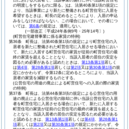
日における入居者で、当該事業の施行に伴い当該町営住宅
の明渡しをするものに限る。)
は、法第40条第1項の規定に
より、当該事業により新たに整備される町営住宅に入居を
希望するときは、町長の定めるところにより、入居の申込
みをしなければならない。
この場合において、その者につ
いては、
第6条
の規定は、適用しない。
(一部改正〔平成24年条例9号・25年14号〕)
(町営住宅建替事業に係る家賃の特例)
第36条
町長は、法第40条第1項の規定により町営住宅の入
居者を新たに整備された町営住宅に入居させる場合におい
て、新たに入居する町営住宅の家賃が従前の町営住宅の最
終の家賃を超えることとなり、当該入居者の居住の安定を
図るため必要があると認めたときは、
第13条第1項
若しく
は
第4項
、
第28条第1項
若しくは
第2項
又は
第30条第1項
の規
定にかかわらず、令第12条に定めるところにより、当該入
居者の家賃を減額するものとする。
(公営住宅の用途の廃止による町営住宅への入居の際の家賃
の特例)
第37条
町長は、法第44条第3項の規定による公営住宅の用
途の廃止による公営住宅の除却に伴い当該公営住宅の入居
者を町営住宅に入居させる場合において、新たに入居する
町営住宅の家賃が従前の公営住宅の最終の家賃を超えるこ
ととなり、当該入居者の居住の安定を図るため必要がある
と認めるときは、
第13条第1項
若しくは
第4項
、
第28条第1
項
若しくは
第2項
又は
第30条第1項
の規定にかかわらず、令