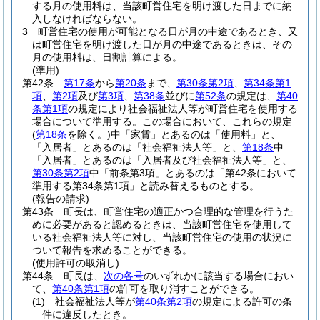
する月の使用料は、当該町営住宅を明け渡した日までに納
入しなければならない。
3
町営住宅の使用が可能となる日が月の中途であるとき、又
は町営住宅を明け渡した日が月の中途であるときは、その
月の使用料は、日割計算による。
(準用)
第42条
第17条
から
第20条
まで、
第30条第2項
、
第34条第1
項
、
第2項
及び
第3項
、
第38条
並びに
第52条
の規定は、
第40
条第1項
の規定により社会福祉法人等が町営住宅を使用する
場合について準用する。
この場合において、これらの規定
(
第18条
を除く。)
中「家賃」とあるのは「使用料」と、
「入居者」とあるのは「社会福祉法人等」と、
第18条
中
「入居者」とあるのは「入居者及び社会福祉法人等」と、
第30条第2項
中「前条第3項」とあるのは「第42条において
準用する第34条第1項」と読み替えるものとする。
(報告の請求)
第43条
町長は、町営住宅の適正かつ合理的な管理を行うた
めに必要があると認めるときは、当該町営住宅を使用して
いる社会福祉法人等に対し、当該町営住宅の使用の状況に
ついて報告を求めることができる。
(使用許可の取消し)
第44条
町長は、
次の各号
のいずれかに該当する場合におい
て、
第40条第1項
の許可を取り消すことができる。
(1)
社会福祉法人等が
第40条第2項
の規定による許可の条
件に違反したとき。