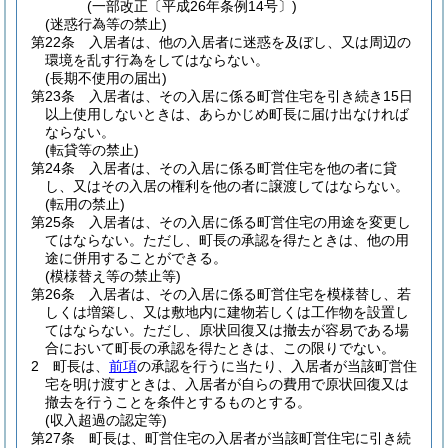
(一部改正〔平成26年条例14号〕)
(迷惑行為等の禁止)
第22条
入居者は、他の入居者に迷惑を及ぼし、又は周辺の
環境を乱す行為をしてはならない。
(長期不使用の届出)
第23条
入居者は、その入居に係る町営住宅を引き続き15日
以上使用しないときは、あらかじめ町長に届け出なければ
ならない。
(転貸等の禁止)
第24条
入居者は、その入居に係る町営住宅を他の者に貸
し、又はその入居の権利を他の者に譲渡してはならない。
(転用の禁止)
第25条
入居者は、その入居に係る町営住宅の用途を変更し
てはならない。
ただし、町長の承認を得たときは、他の用
途に併用することができる。
(模様替え等の禁止等)
第26条
入居者は、その入居に係る町営住宅を模様替し、若
しくは増築し、又は敷地内に建物若しくは工作物を設置し
てはならない。
ただし、原状回復又は撤去が容易である場
合において町長の承認を得たときは、この限りでない。
2
町長は、
前項
の承認を行うに当たり、入居者が当該町営住
宅を明け渡すときは、入居者が自らの費用で原状回復又は
撤去を行うことを条件とするものとする。
(収入超過の認定等)
第27条
町長は、町営住宅の入居者が当該町営住宅に引き続