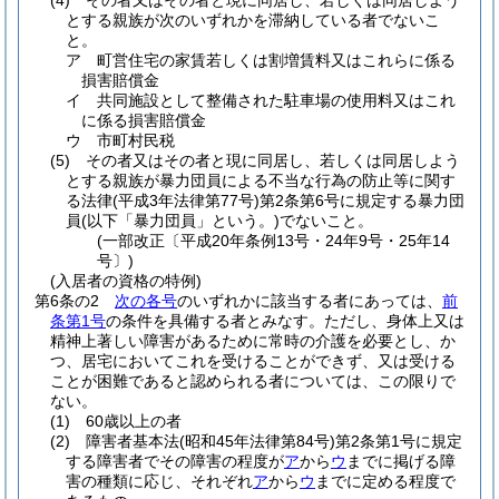
(4)
その者又はその者と現に同居し、若しくは同居しよう
とする親族が次のいずれかを滞納している者でないこ
と。
ア
町営住宅の家賃若しくは割増賃料又はこれらに係る
損害賠償金
イ
共同施設として整備された駐車場の使用料又はこれ
に係る損害賠償金
ウ
市町村民税
(5)
その者又はその者と現に同居し、若しくは同居しよう
とする親族が暴力団員による不当な行為の防止等に関す
る法律
(平成3年法律第77号)
第2条第6号に規定する暴力団
員
(以下「暴力団員」という。)
でないこと。
(一部改正〔平成20年条例13号・24年9号・25年14
号〕)
(入居者の資格の特例)
第6条の2
次の各号
のいずれかに該当する者にあっては、
前
条第1号
の条件を具備する者とみなす。
ただし、身体上又は
精神上著しい障害があるために常時の介護を必要とし、か
つ、居宅においてこれを受けることができず、又は受ける
ことが困難であると認められる者については、この限りで
ない。
(1)
60歳以上の者
(2)
障害者基本法
(昭和45年法律第84号)
第2条第1号に規定
する障害者でその障害の程度が
ア
から
ウ
までに掲げる障
害の種類に応じ、それぞれ
ア
から
ウ
までに定める程度で