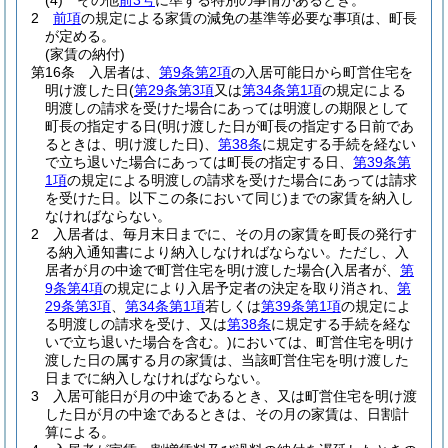
(4)
その他
前3号
に準ずる特別の事情があるとき。
2
前項
の規定による家賃の減免の基準等必要な事項は、町長
が定める。
(家賃の納付)
第16条
入居者は、
第9条第2項
の入居可能日から町営住宅を
明け渡した日
(
第29条第3項
又は
第34条第1項
の規定による
明渡しの請求を受けた場合にあっては明渡しの期限として
町長の指定する日
(明け渡した日が町長の指定する日前であ
るときは、明け渡した日)
、
第38条
に規定する手続を経ない
で立ち退いた場合にあっては町長の指定する日、
第39条第
1項
の規定による明渡しの請求を受けた場合にあっては請求
を受けた日。以下この条において同じ)
までの家賃を納入し
なければならない。
2
入居者は、毎月末日までに、その月の家賃を町長の発行す
る納入通知書により納入しなければならない。
ただし、入
居者が月の中途で町営住宅を明け渡した場合
(入居者が、
第
9条第4項
の規定により入居予定者の決定を取り消され、
第
29条第3項
、
第34条第1項
若しくは
第39条第1項
の規定によ
る明渡しの請求を受け、又は
第38条
に規定する手続を経な
いで立ち退いた場合を含む。)
においては、町営住宅を明け
渡した日の属する月の家賃は、当該町営住宅を明け渡した
日までに納入しなければならない。
3
入居可能日が月の中途であるとき、又は町営住宅を明け渡
した日が月の中途であるときは、その月の家賃は、日割計
算による。