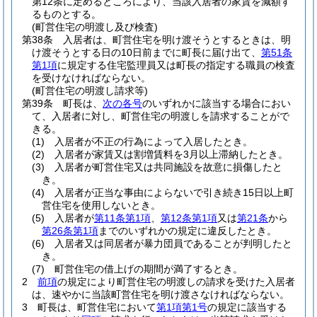
第12条に定めるところにより、当該入居者の家賃を減額す
るものとする。
(町営住宅の明渡し及び検査)
第38条
入居者は、町営住宅を明け渡そうとするときは、明
け渡そうとする日の10日前までに町長に届け出て、
第51条
第1項
に規定する住宅監理員又は町長の指定する職員の検査
を受けなければならない。
(町営住宅の明渡し請求等)
第39条
町長は、
次の各号
のいずれかに該当する場合におい
て、入居者に対し、町営住宅の明渡しを請求することがで
きる。
(1)
入居者が不正の行為によって入居したとき。
(2)
入居者が家賃又は割増賃料を3月以上滞納したとき。
(3)
入居者が町営住宅又は共同施設を故意に損傷したと
き。
(4)
入居者が正当な事由によらないで引き続き15日以上町
営住宅を使用しないとき。
(5)
入居者が
第11条第1項
、
第12条第1項
又は
第21条
から
第26条第1項
までのいずれかの規定に違反したとき。
(6)
入居者又は同居者が暴力団員であることが判明したと
き。
(7)
町営住宅の借上げの期間が満了するとき。
2
前項
の規定により町営住宅の明渡しの請求を受けた入居者
は、速やかに当該町営住宅を明け渡さなければならない。
3
町長は、町営住宅において
第1項第1号
の規定に該当する