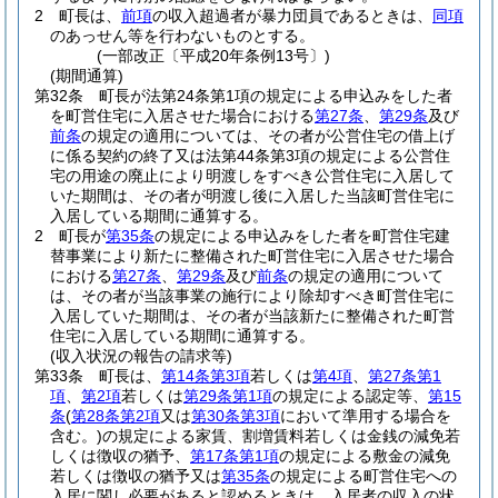
2
町長は、
前項
の収入超過者が暴力団員であるときは、
同項
のあっせん等を行わないものとする。
(一部改正〔平成20年条例13号〕)
(期間通算)
第32条
町長が法第24条第1項の規定による申込みをした者
を町営住宅に入居させた場合における
第27条
、
第29条
及び
前条
の規定の適用については、その者が公営住宅の借上げ
に係る契約の終了又は法第44条第3項の規定による公営住
宅の用途の廃止により明渡しをすべき公営住宅に入居して
いた期間は、その者が明渡し後に入居した当該町営住宅に
入居している期間に通算する。
2
町長が
第35条
の規定による申込みをした者を町営住宅建
替事業により新たに整備された町営住宅に入居させた場合
における
第27条
、
第29条
及び
前条
の規定の適用について
は、その者が当該事業の施行により除却すべき町営住宅に
入居していた期間は、その者が当該新たに整備された町営
住宅に入居している期間に通算する。
(収入状況の報告の請求等)
第33条
町長は、
第14条第3項
若しくは
第4項
、
第27条第1
項
、
第2項
若しくは
第29条第1項
の規定による認定等、
第15
条
(
第28条第2項
又は
第30条第3項
において準用する場合を
含む。)
の規定による家賃、割増賃料若しくは金銭の減免若
しくは徴収の猶予、
第17条第1項
の規定による敷金の減免
若しくは徴収の猶予又は
第35条
の規定による町営住宅への
入居に関し必要があると認めるときは、入居者の収入の状