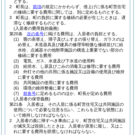
とする。
2
町長は、
前項
の規定にかかわらず、借上げに係る町営住宅
の修繕に要する費用に関しては、別に定めるものとする。
3
町長は、町の負担に属する修繕の必要が生じたときは、遅
滞なく修繕するものとする。
(入居者の費用負担義務)
第20条
次の各号
に掲げる費用は、入居者の負担とする。
(1)
畳の表替え、障子及びふすまの張り替え、ガラスのは
め替え、木造器具及び建具の修理等軽微な修繕並びに給
水栓、点滅器その他附帯施設の構造上重要でない部分の
修繕に要する費用
(2)
電気、ガス、水道及び下水道の使用料
(3)
給排水、し尿及びごみの消毒又は修理に要する費用
(4)
外灯その他の共用に係る施設又は設備の使用及び維持
に要する費用
(5)
共同施設の使用に要する費用
(6)
環境の維持整備に要する費用
(7)
前各号
に定めるもののほか、町長が定める費用
(入居者の保管義務)
第21条
入居者は、その入居に係る町営住宅又は共同施設の
使用について必要な注意を払い、これらを正常な状態にお
いて維持しなければならない。
2
入居者の責に帰すべき事由により、町営住宅又は共同施設
が滅失又は毀損したときは、入居者が原形に復し、又はこ
れに要する費用を賠償しなければならない。