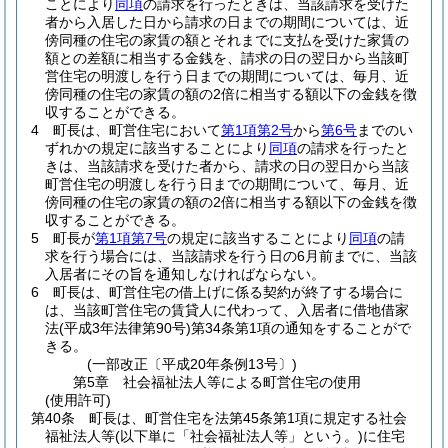
ことにより
同項
の請求を行ったときは、当該請求を受けた
者から入居した日から請求の日までの期間については、近
傍同種の住宅の家賃の額とそれまでに支払を受けた家賃の
額との差額に相当する金銭を、請求の日の翌日から当該町
営住宅の明渡しを行う日までの期間については、毎月、近
傍同種の住宅の家賃の額の2倍に相当する額以下の金銭を徴
収することができる。
4
町長は、町営住宅において
第1項第2号
から
第6号
までのい
ずれかの規定に該当することにより
同項
の請求を行ったと
きは、当該請求を受けた者から、請求の日の翌日から当該
町営住宅の明渡しを行う日までの期間について、毎月、近
傍同種の住宅の家賃の額の2倍に相当する額以下の金銭を徴
収することができる。
5
町長が
第1項第7号
の規定に該当することにより
同項
の請
求を行う場合には、当該請求を行う日の6月前までに、当該
入居者にその旨を通知しなければならない。
6
町長は、町営住宅の借上げに係る契約が終了する場合に
は、当該町営住宅の賃貸人に代わって、入居者に借地借家
法
(平成3年法律第90号)
第34条第1項の通知をすることがで
きる。
(一部改正〔平成20年条例13号〕)
第5章
社会福祉法人等による町営住宅の使用
(使用許可)
第40条
町長は、町営住宅を法第45条第1項に規定する社会
福祉法人等
(以下単に「社会福祉法人等」という。)
に住宅