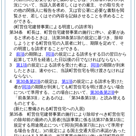
況について、当該入居者若しくはその雇主、その取引先そ
の他の関係人に報告を求め、又は官公署に必要な書類を閲
覧させ、若しくはその内容を記録させることを求めること
ができる。
(町営住宅建替事業による明渡しの請求等)
第34条
町長は、町営住宅建替事業の施行に伴い、必要があ
ると求めるときは、法第38条第1項の規定に基づき、除却
しようとする町営住宅の入居者に対し、期限を定めて、そ
の明渡しを請求することができる。
2
前項
の期限は、
同項
の規定による請求をする日の翌日から
起算して3月を経過した日以後の日でなければならない。
3
第1項
の規定による請求を受けた者は、
同項
の期限が到来
したときは、速やかに、当該町営住宅を明け渡さなければ
ならない。
4
第30条第2項
の規定は、
第1項
の規定による請求を受けた
者が
同項
の期限が到来しても町営住宅を明け渡さない場合
について準用する。
この場合において、
第30条第2項
中
「前条第3項」とあるのは、「第34条第1項」と読み替える
ものとする。
(新たに整備される町営住宅への入居)
第35条
町営住宅建替事業の施行により除却すべき町営住宅
の除却前の最終の入居者
(当該事業に係る法第37条第1項に
規定する用途廃止について同項
(同条第7項において準用す
る場合を含む。)
の規定による国土交通大臣の承認があった