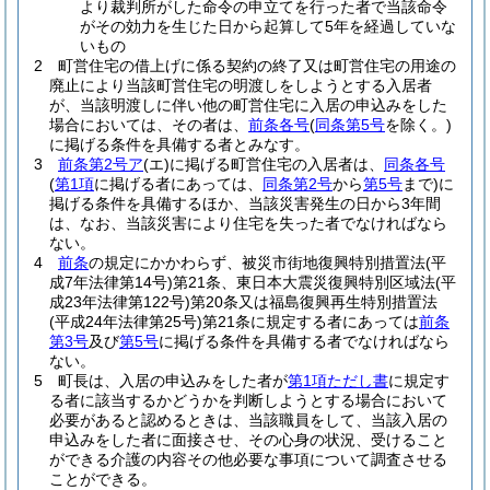
より裁判所がした命令の申立てを行った者で当該命令
がその効力を生じた日から起算して5年を経過していな
いもの
2
町営住宅の借上げに係る契約の終了又は町営住宅の用途の
廃止により当該町営住宅の明渡しをしようとする入居者
が、当該明渡しに伴い他の町営住宅に入居の申込みをした
場合においては、その者は、
前条各号
(
同条第5号
を除く。)
に掲げる条件を具備する者とみなす。
3
前条第2号ア
(エ)
に掲げる町営住宅の入居者は、
同条各号
(
第1項
に掲げる者にあっては、
同条第2号
から
第5号
まで)
に
掲げる条件を具備するほか、当該災害発生の日から3年間
は、なお、当該災害により住宅を失った者でなければなら
ない。
4
前条
の規定にかかわらず、被災市街地復興特別措置法
(平
成7年法律第14号)
第21条、東日本大震災復興特別区域法
(平
成23年法律第122号)
第20条又は福島復興再生特別措置法
(平成24年法律第25号)
第21条に規定する者にあっては
前条
第3号
及び
第5号
に掲げる条件を具備する者でなければなら
ない。
5
町長は、入居の申込みをした者が
第1項ただし書
に規定す
る者に該当するかどうかを判断しようとする場合において
必要があると認めるときは、当該職員をして、当該入居の
申込みをした者に面接させ、その心身の状況、受けること
ができる介護の内容その他必要な事項について調査させる
ことができる。