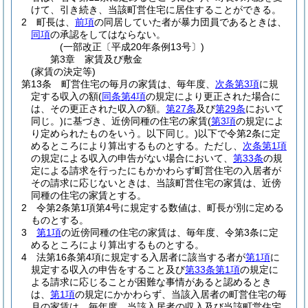
けて、引き続き、当該町営住宅に居住することができる。
2
町長は、
前項
の同居していた者が暴力団員であるときは、
同項
の承認をしてはならない。
(一部改正〔平成20年条例13号〕)
第3章
家賃及び敷金
(家賃の決定等)
第13条
町営住宅の毎月の家賃は、毎年度、
次条第3項
に規
定する収入の額
(
同条第4項
の規定により更正された場合に
は、その更正された収入の額。
第27条
及び
第29条
において
同じ。)
に基づき、近傍同種の住宅の家賃
(
第3項
の規定によ
り定められたものをいう。以下同じ。)
以下で令第2条に定
めるところにより算出するものとする。
ただし、
次条第1項
の規定による収入の申告がない場合において、
第33条
の規
定による請求を行ったにもかかわらず町営住宅の入居者が
その請求に応じないときは、当該町営住宅の家賃は、近傍
同種の住宅の家賃とする。
2
令第2条第1項第4号に規定する数値は、町長が別に定める
ものとする。
3
第1項
の近傍同種の住宅の家賃は、毎年度、令第3条に定
めるところにより算出するものとする。
4
法第16条第4項に規定する入居者に該当する者が
第1項
に
規定する収入の申告をすること及び
第33条第1項
の規定に
よる請求に応じることが困難な事情があると認めるとき
は、
第1項
の規定にかかわらず、当該入居者の町営住宅の毎
月の家賃は、毎年度、当該入居者の収入及び当該町営住宅