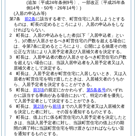
(追加〔平成24年条例9号〕、一部改正〔平成25年条
例14号・50号・26年14号〕)
(入居の申込み等)
第7条
前2条
に該当する者で、町営住宅に入居しようとする
ものは、町長の定めるところにより、入居の申込みをしな
ければならない。
2
町長は、入居の申込みをした者
(以下「入居申込者」とい
う。)
の数が入居させるべき町営住宅の戸数を超える場合に
は、令第7条に定めるところにより、公開による抽選その他
公正な方法により入居予定者及び入居補欠者を決定する。
3
町長は、入居申込者の数が入居させるべき町営住宅の戸数
を超えない場合には、当該入居申込者を入居予定者又は入
居補欠者として決定する。
4
町長は、入居予定者が町営住宅に入居しないとき、又は入
居者が町営住宅を明け渡したときは、入居補欠者のうちか
ら、入居予定者を決定することができる。
5
町長は、
前3項
の規定にかかわらず、
第5条各号
のいずれ
かに該当する事由がある場合において、特定の者を優先し
て入居予定者として決定することができる。
6
町長は、
第2項
から
前項
までの入居予定者又は入居補欠者
を決定した者に対し、その旨を通知するものとする。
7
町長は、借上げに係る町営住宅の入居予定者を決定したと
きは、当該入居予定者に対し、当該町営住宅の借上げの期
間の満了時に当該町営住宅を明け渡さなければならない旨
を通知するものとする。