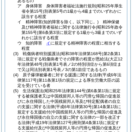
あるもの
ア
身体障害 身体障害者福祉法施行規則
(昭和25年厚生
省令第15号)
別表第5号の1級から4級までのいずれかに
該当する程度
イ
精神障害
(知的障害を除く。以下同じ。)
精神保健
及び精神障害者福祉に関する法律施行令
(昭和25年政令
第155号)
第6条第3項に規定する1級から3級までのいず
れかに該当する程度
ウ
知的障害
イ
に規定する精神障害の程度に相当する
程度
(3)
戦傷病者特別援護法
(昭和38年法律第168号)
第2条第1
項に規定する戦傷病者でその障害の程度が恩給法
(大正12
年法律第48号)
別表第1号表ノ2の特別項症から第6項症ま
で又は同法別表第1号表ノ3の第1款症であるもの
(4)
原子爆弾被爆者に対する援護に関する法律
(平成6年法
律第117号)
第11条第1項の規定による厚生労働大臣の認
定を受けている者
(5)
生活保護法
(昭和25年法律第144号)
第6条第1項に規定
する被保護者又は中国残留邦人等の円滑な帰国の促進並
びに永住帰国した中国残留邦人等及び特定配偶者の自立
の支援に関する法律
(平成6年法律第30号)
第14条第1項に
規定する支援給付
(中国残留邦人等の円滑な帰国の促進及
び永住帰国後の自立の支援に関する法律の一部を改正す
る法律
(平成19年法律第127号)
附則第4条第1項に規定す
る支援給付及び中国残留邦人等の円滑な帰国の促進及び