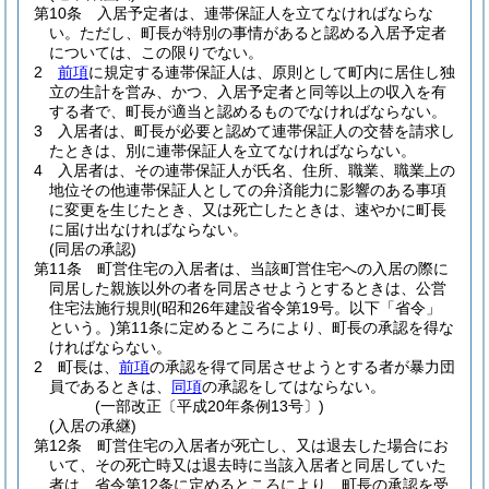
第10条
入居予定者は、連帯保証人を立てなければならな
い。
ただし、町長が特別の事情があると認める入居予定者
については、この限りでない。
2
前項
に規定する連帯保証人は、原則として町内に居住し独
立の生計を営み、かつ、入居予定者と同等以上の収入を有
する者で、町長が適当と認めるものでなければならない。
3
入居者は、町長が必要と認めて連帯保証人の交替を請求し
たときは、別に連帯保証人を立てなければならない。
4
入居者は、その連帯保証人が氏名、住所、職業、職業上の
地位その他連帯保証人としての弁済能力に影響のある事項
に変更を生じたとき、又は死亡したときは、速やかに町長
に届け出なければならない。
(同居の承認)
第11条
町営住宅の入居者は、当該町営住宅への入居の際に
同居した親族以外の者を同居させようとするときは、公営
住宅法施行規則
(昭和26年建設省令第19号。以下「省令」
という。)
第11条に定めるところにより、町長の承認を得な
ければならない。
2
町長は、
前項
の承認を得て同居させようとする者が暴力団
員であるときは、
同項
の承認をしてはならない。
(一部改正〔平成20年条例13号〕)
(入居の承継)
第12条
町営住宅の入居者が死亡し、又は退去した場合にお
いて、その死亡時又は退去時に当該入居者と同居していた
者は、省令第12条に定めるところにより、町長の承認を受