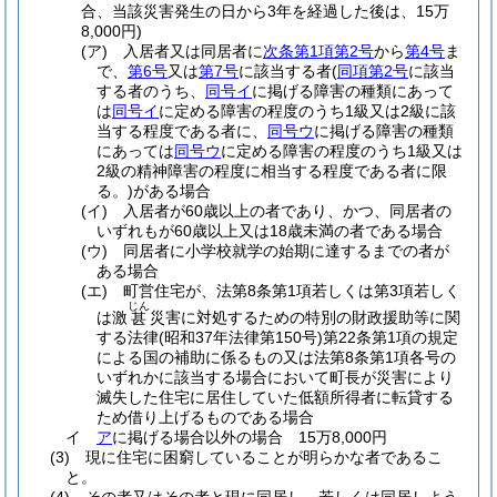
合、当該災害発生の日から3年を経過した後は、15万
8,000円)
(ア)
入居者又は同居者に
次条第1項第2号
から
第4号
ま
で、
第6号
又は
第7号
に該当する者
(
同項第2号
に該当
する者のうち、
同号イ
に掲げる障害の種類にあって
は
同号イ
に定める障害の程度のうち1級又は2級に該
当する程度である者に、
同号ウ
に掲げる障害の種類
にあっては
同号ウ
に定める障害の程度のうち1級又は
2級の精神障害の程度に相当する程度である者に限
る。)
がある場合
(イ)
入居者が60歳以上の者であり、かつ、同居者の
いずれもが60歳以上又は18歳未満の者である場合
(ウ)
同居者に小学校就学の始期に達するまでの者が
ある場合
(エ)
町営住宅が、法第8条第1項若しくは第3項若しく
じん
は激
災害に対処するための特別の財政援助等に関
甚
する法律
(昭和37年法律第150号)
第22条第1項の規定
による国の補助に係るもの又は法第8条第1項各号の
いずれかに該当する場合において町長が災害により
滅失した住宅に居住していた低額所得者に転貸する
ため借り上げるものである場合
イ
ア
に掲げる場合以外の場合 15万8,000円
(3)
現に住宅に困窮していることが明らかな者であるこ
と。