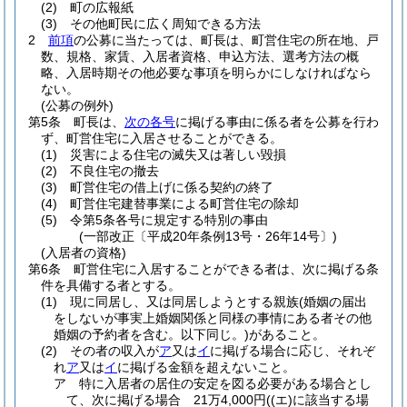
(2)
町の広報紙
(3)
その他町民に広く周知できる方法
2
前項
の公募に当たっては、町長は、町営住宅の所在地、戸
数、規格、家賃、入居者資格、申込方法、選考方法の概
略、入居時期その他必要な事項を明らかにしなければなら
ない。
(公募の例外)
第5条
町長は、
次の各号
に掲げる事由に係る者を公募を行わ
ず、町営住宅に入居させることができる。
(1)
災害による住宅の滅失又は著しい毀損
(2)
不良住宅の撤去
(3)
町営住宅の借上げに係る契約の終了
(4)
町営住宅建替事業による町営住宅の除却
(5)
令第5条各号に規定する特別の事由
(一部改正〔平成20年条例13号・26年14号〕)
(入居者の資格)
第6条
町営住宅に入居することができる者は、次に掲げる条
件を具備する者とする。
(1)
現に同居し、又は同居しようとする親族
(婚姻の届出
をしないが事実上婚姻関係と同様の事情にある者その他
婚姻の予約者を含む。以下同じ。)
があること。
(2)
その者の収入が
ア
又は
イ
に掲げる場合に応じ、それぞ
れ
ア
又は
イ
に掲げる金額を超えないこと。
ア
特に入居者の居住の安定を図る必要がある場合とし
て、次に掲げる場合 21万4,000円
(
(エ)
に該当する場