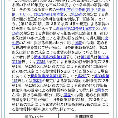
2
この条例の施行の際現に供給された町営住宅に入居してい
る者の平成10年度から平成12年度までの各年度の家賃の額
は、その者に係る改正後の
松島町営住宅条例
(以下「新条
例」という。)
第13条第1項本文
又は
第15条
の規定による家
賃の額が改正前の松島町営住宅条例
(以下「旧条例」とい
う。)
第12条第1項、第13条又は第14条の規定による家賃の
額を超える場合にあっては
新条例第13条第1項本文
又は
第
15条
の規定による家賃の額から旧条例第12条第1項、第13
条又は第14条の規定による家賃の額を控除して得た額に
次
の表
の左欄に掲げる年度の区分に応じ
同表
の右欄に定める
負担調整率を乗じて得た額に、旧条例第12条第1項、第13
条又は第14条の規定による家賃の額を加えて得た額とし、
その者に係る
新条例第28条第1項
若しくは
第2項
又は
第30条
第1項
若しくは
第3項
の規定による家賃の額が旧条例第12条
第1項、第13条又は第14条の規定による家賃の額に旧条例
第20条の規定による割増賃料を加えて得た額を超える場合
にあっては
新条例第28条第1項
若しくは
第2項
又は
第30条第
1項
若しくは
第3項
の規定による家賃の額から旧条例第12条
第1項、第13条又は第14条の規定による家賃の額及び旧条
例第20条の規定による割増賃料を控除して得た額に
同表
の
左欄に掲げる年度の区分に応じ
同表
の右欄に定める負担調
整率を乗じて得た額に、旧条例第12条第1項、第13条又は
第14条の規定による家賃の額及び旧条例第20条の規定によ
る割増賃料の額を加えて得た額とする。
年度の区分
負担調整率