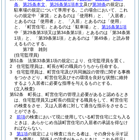
条
、
第25条本文
、
第26条第1項本文
及び
第38条
の規定は、
駐車場の規定について準用する。
この場合において、これ
らの規定中「家賃」とあるのは「使用料」と、「入居者」
とあるのは「使用者」と、「入居」とあるのは「使用」
と、「町営住宅」とあるのは「駐車場」と、
第16条第1項
中「第29条第3項又は第34条第1項」とあるのは「第34条第
1項」と、「第39条第1項」とあるのは「第49条」と読み替
えるものとする。
第7章
雑則
(住宅監理員)
第51条
法第33条第1項の規定により、住宅監理員を置く。
2
住宅監理員は、町長が町の職員のうちから任命する。
3
住宅監理員は、町営住宅及び共同施設の管理に関する事務
をつかさどり、町営住宅及びその環境を良好な状態に維持
するよう入居者に必要な指導を与えるものとする。
(立入検査)
第52条
町長は、町営住宅の管理上必要があると認めるとき
は、住宅監理員又は町長の指定する職員をして、町営住宅
の検査をさせ、又は入居者に対して適当な指示をさせるこ
とができる。
2
前項
の検査において現に使用している町営住宅に立ち入る
ときは、あらかじめ当該町営住宅の入居者の承認を得なけ
ればならない。
3
第1項
の規定により検査に当たる者は、その身分を示す証
票を携帯し、関係人の請求があったときは、これを提示し