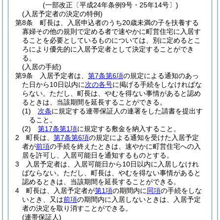
(一部改正〔平成24年条例9号・25年14号〕)
(入居予定者の決定の特例)
第8条
町長は、入居申込者のうち20歳未満の子を扶養する
寡婦その他の規則で定める者で速やかに町営住宅に入居す
ることを必要としているものについては、別に定めるとこ
ろにより優先的に入居予定者として決定することができ
る。
(入居の手続)
第9条
入居予定者は、
第7条第6項
の規定による通知のあっ
た日から10日以内に
次の各号
に掲げる手続をしなければな
らない。
ただし、町長は、やむを得ない事情があると認め
るときは、当該期間を延長することができる。
(1)
次条
に規定する連帯保証人の連署をした請書を提出す
ること。
(2)
第17条第1項
に規定する敷金を納入すること。
2
町長は、
第7条第6項
の規定による通知を受けた入居予定
者が
前項
の手続を終えたときは、速やかに町営住宅への入
居を許可し、入居可能日を通知するものとする。
3
入居予定者は、入居可能日から10日以内に入居しなけれ
ばならない。
ただし、町長は、やむを得ない事情があると
認めるときは、当該期間を延長することができる。
4
町長は、入居予定者が
第1項
の期間内に
同項
の手続をしな
いとき、又は
前項
の期間内に入居しないときは、入居予定
者の決定を取り消すことができる。
(連帯保証人)