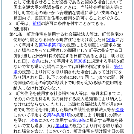
として使用させることが必要であると認める場合において
国土交通大臣の承認を得たときは、当該社会福祉法人等に
対し町営住宅の適正かつ合理的な管理に著しい支障のない
範囲内で、当該町営住宅の使用を許可することができる。
2
町長は、
前項
の許可に条件を付すことができる。
(使用料)
第41条
町営住宅を使用する社会福祉法人等は、町営住宅の
使用が可能となる日から町営住宅を明け渡した日
(
次条
にお
いて準用する
第34条第1項
の規定による明渡しの請求を受
けた場合にあっては明渡しの期限として町長の指定する日
(明け渡した日が町長の指定する日前であるときは、明け渡
した日)
、
次条
において準用する
第38条
に規定する手続を経
ないで立ち退いた場合にあっては町長の指定する日、
第44
条
の規定により許可を取り消された場合にあっては許可を
取り消された日。以下この条において同じ。)
までの間、近
傍同種の住宅の家賃の額以下で町長が定める額の使用料を
納入しなければならない。
2
町営住宅を使用する社会福祉法人等は、毎月末日までに、
その月の使用料を町長の発行する納入通知書により納入し
なければならない。
ただし、当該社会福祉法人等が月の中
途で町営住宅を明け渡した場合
(当該社会福祉法人等が
次条
において準用する
第34条第1項
の規定により明渡しの請求
を受け、
次条
において準用する
第38条
に規定する手続を経
ないで立ち退き、又は
第44条
の規定により許可を取り消さ
れた場合を含む。)
においては、町営住宅を明け渡す日の属