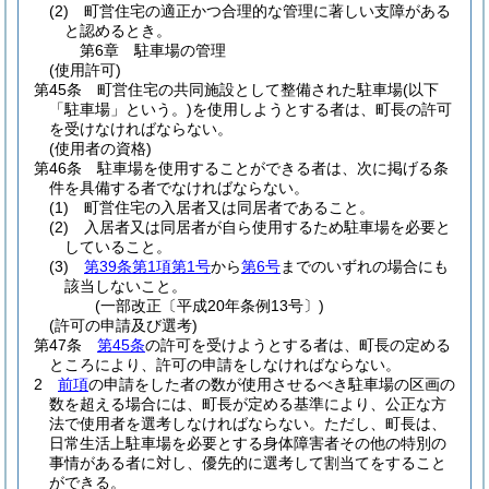
(2)
町営住宅の適正かつ合理的な管理に著しい支障がある
と認めるとき。
第6章
駐車場の管理
(使用許可)
第45条
町営住宅の共同施設として整備された駐車場
(以下
「駐車場」という。)
を使用しようとする者は、町長の許可
を受けなければならない。
(使用者の資格)
第46条
駐車場を使用することができる者は、次に掲げる条
件を具備する者でなければならない。
(1)
町営住宅の入居者又は同居者であること。
(2)
入居者又は同居者が自ら使用するため駐車場を必要と
していること。
(3)
第39条第1項第1号
から
第6号
までのいずれの場合にも
該当しないこと。
(一部改正〔平成20年条例13号〕)
(許可の申請及び選考)
第47条
第45条
の許可を受けようとする者は、町長の定める
ところにより、許可の申請をしなければならない。
2
前項
の申請をした者の数が使用させるべき駐車場の区画の
数を超える場合には、町長が定める基準により、公正な方
法で使用者を選考しなければならない。
ただし、町長は、
日常生活上駐車場を必要とする身体障害者その他の特別の
事情がある者に対し、優先的に選考して割当てをすること
ができる。