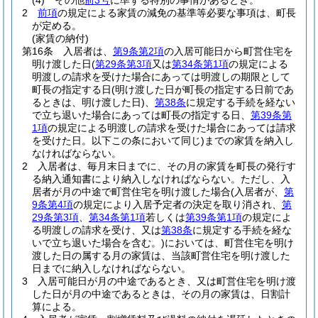
(4)
その他
前3号
に準ずる特別の事情があるとき。
2
前項
の規定による家賃の減免の基準等必要な事項は、町長
が定める。
(家賃の納付)
第16条
入居者は、
第9条第2項
の入居可能日から町営住宅を
明け渡した日
(
第29条第3項
又は
第34条第1項
の規定による
明渡しの請求を受けた場合にあっては明渡しの期限として
町長の指定する日
(明け渡した日が町長の指定する日前であ
るときは、明け渡した日)
、
第38条
に規定する手続を経ない
で立ち退いた場合にあっては町長の指定する日、
第39条第
1項
の規定による明渡しの請求を受けた場合にあっては請求
を受けた日。以下この条において同じ)
までの家賃を納入し
なければならない。
2
入居者は、毎月末日までに、その月の家賃を町長の発行す
る納入通知書により納入しなければならない。
ただし、入
居者が月の中途で町営住宅を明け渡した場合
(入居者が、
第
9条第4項
の規定により入居予定者の決定を取り消され、
第
29条第3項
、
第34条第1項
若しくは
第39条第1項
の規定によ
る明渡しの請求を受け、又は
第38条
に規定する手続を経な
いで立ち退いた場合を含む。)
においては、町営住宅を明け
渡した日の属する月の家賃は、当該町営住宅を明け渡した
日までに納入しなければならない。
3
入居可能日が月の中途であるとき、又は町営住宅を明け渡
した日が月の中途であるときは、その月の家賃は、日割計
算による。