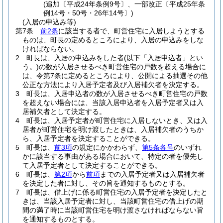
(追加〔平成24年条例9号〕、一部改正〔平成25年条
例14号・50号・26年14号〕)
(入居の申込み等)
第7条
前2条
に該当する者で、町営住宅に入居しようとする
ものは、町長の定めるところにより、入居の申込みをしな
ければならない。
2
町長は、入居の申込みをした者
(以下「入居申込者」とい
う。)
の数が入居させるべき町営住宅の戸数を超える場合に
は、令第7条に定めるところにより、公開による抽選その他
公正な方法により入居予定者及び入居補欠者を決定する。
3
町長は、入居申込者の数が入居させるべき町営住宅の戸数
を超えない場合には、当該入居申込者を入居予定者又は入
居補欠者として決定する。
4
町長は、入居予定者が町営住宅に入居しないとき、又は入
居者が町営住宅を明け渡したときは、入居補欠者のうちか
ら、入居予定者を決定することができる。
5
町長は、
前3項
の規定にかかわらず、
第5条各号
のいずれ
かに該当する事由がある場合において、特定の者を優先し
て入居予定者として決定することができる。
6
町長は、
第2項
から
前項
までの入居予定者又は入居補欠者
を決定した者に対し、その旨を通知するものとする。
7
町長は、借上げに係る町営住宅の入居予定者を決定したと
きは、当該入居予定者に対し、当該町営住宅の借上げの期
間の満了時に当該町営住宅を明け渡さなければならない旨
を通知するものとする。