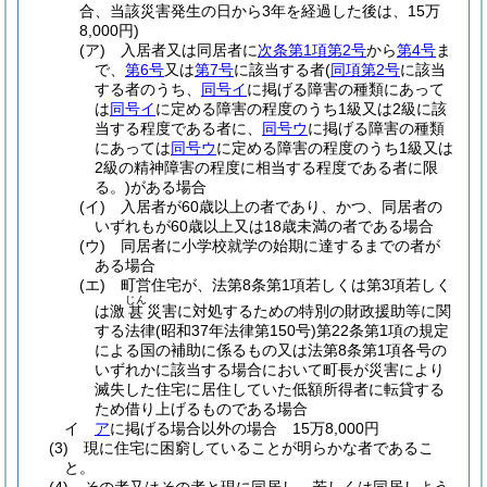
合、当該災害発生の日から3年を経過した後は、15万
8,000円)
(ア)
入居者又は同居者に
次条第1項第2号
から
第4号
ま
で、
第6号
又は
第7号
に該当する者
(
同項第2号
に該当
する者のうち、
同号イ
に掲げる障害の種類にあって
は
同号イ
に定める障害の程度のうち1級又は2級に該
当する程度である者に、
同号ウ
に掲げる障害の種類
にあっては
同号ウ
に定める障害の程度のうち1級又は
2級の精神障害の程度に相当する程度である者に限
る。)
がある場合
(イ)
入居者が60歳以上の者であり、かつ、同居者の
いずれもが60歳以上又は18歳未満の者である場合
(ウ)
同居者に小学校就学の始期に達するまでの者が
ある場合
(エ)
町営住宅が、法第8条第1項若しくは第3項若しく
じん
は激
災害に対処するための特別の財政援助等に関
甚
する法律
(昭和37年法律第150号)
第22条第1項の規定
による国の補助に係るもの又は法第8条第1項各号の
いずれかに該当する場合において町長が災害により
滅失した住宅に居住していた低額所得者に転貸する
ため借り上げるものである場合
イ
ア
に掲げる場合以外の場合 15万8,000円
(3)
現に住宅に困窮していることが明らかな者であるこ
と。