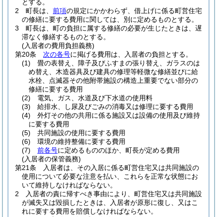
とする。
2
町長は、
前項
の規定にかかわらず、借上げに係る町営住宅
の修繕に要する費用に関しては、別に定めるものとする。
3
町長は、町の負担に属する修繕の必要が生じたときは、遅
滞なく修繕するものとする。
(入居者の費用負担義務)
第20条
次の各号
に掲げる費用は、入居者の負担とする。
(1)
畳の表替え、障子及びふすまの張り替え、ガラスのは
め替え、木造器具及び建具の修理等軽微な修繕並びに給
水栓、点滅器その他附帯施設の構造上重要でない部分の
修繕に要する費用
(2)
電気、ガス、水道及び下水道の使用料
(3)
給排水、し尿及びごみの消毒又は修理に要する費用
(4)
外灯その他の共用に係る施設又は設備の使用及び維持
に要する費用
(5)
共同施設の使用に要する費用
(6)
環境の維持整備に要する費用
(7)
前各号
に定めるもののほか、町長が定める費用
(入居者の保管義務)
第21条
入居者は、その入居に係る町営住宅又は共同施設の
使用について必要な注意を払い、これらを正常な状態にお
いて維持しなければならない。
2
入居者の責に帰すべき事由により、町営住宅又は共同施設
が滅失又は毀損したときは、入居者が原形に復し、又はこ
れに要する費用を賠償しなければならない。