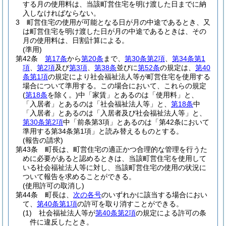
する月の使用料は、当該町営住宅を明け渡した日までに納
入しなければならない。
3
町営住宅の使用が可能となる日が月の中途であるとき、又
は町営住宅を明け渡した日が月の中途であるときは、その
月の使用料は、日割計算による。
(準用)
第42条
第17条
から
第20条
まで、
第30条第2項
、
第34条第1
項
、
第2項
及び
第3項
、
第38条
並びに
第52条
の規定は、
第40
条第1項
の規定により社会福祉法人等が町営住宅を使用する
場合について準用する。
この場合において、これらの規定
(
第18条
を除く。)
中「家賃」とあるのは「使用料」と、
「入居者」とあるのは「社会福祉法人等」と、
第18条
中
「入居者」とあるのは「入居者及び社会福祉法人等」と、
第30条第2項
中「前条第3項」とあるのは「第42条において
準用する第34条第1項」と読み替えるものとする。
(報告の請求)
第43条
町長は、町営住宅の適正かつ合理的な管理を行うた
めに必要があると認めるときは、当該町営住宅を使用して
いる社会福祉法人等に対し、当該町営住宅の使用の状況に
ついて報告を求めることができる。
(使用許可の取消し)
第44条
町長は、
次の各号
のいずれかに該当する場合におい
て、
第40条第1項
の許可を取り消すことができる。
(1)
社会福祉法人等が
第40条第2項
の規定による許可の条
件に違反したとき。