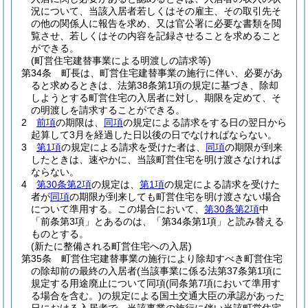
況について、当該入居者若しくはその雇主、その取引先そ
の他の関係人に報告を求め、又は官公署に必要な書類を閲
覧させ、若しくはその内容を記録させることを求めること
ができる。
(町営住宅建替事業による明渡しの請求等)
第34条
町長は、町営住宅建替事業の施行に伴い、必要があ
ると求めるときは、法第38条第1項の規定に基づき、除却
しようとする町営住宅の入居者に対し、期限を定めて、そ
の明渡しを請求することができる。
2
前項
の期限は、
同項
の規定による請求をする日の翌日から
起算して3月を経過した日以後の日でなければならない。
3
第1項
の規定による請求を受けた者は、
同項
の期限が到来
したときは、速やかに、当該町営住宅を明け渡さなければ
ならない。
4
第30条第2項
の規定は、
第1項
の規定による請求を受けた
者が
同項
の期限が到来しても町営住宅を明け渡さない場合
について準用する。
この場合において、
第30条第2項
中
「前条第3項」とあるのは、「第34条第1項」と読み替える
ものとする。
(新たに整備される町営住宅への入居)
第35条
町営住宅建替事業の施行により除却すべき町営住宅
の除却前の最終の入居者
(当該事業に係る法第37条第1項に
規定する用途廃止について同項
(同条第7項において準用す
る場合を含む。)
の規定による国土交通大臣の承認があった