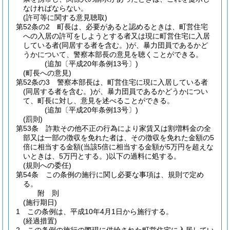
なければならない。
(許可等に関する意見聴取)
第52条の2
町長は、必要があると認めるときは、町営住宅
への入居の許可をしようとする者又は現に町営住宅に入居
している者
(同居する者を含む。)
が、暴力団員であるかど
うかについて、警察本部長の意見を聴くことができる。
(追加〔平成20年条例13号〕)
(町長への意見)
第52条の3
警察本部長は、町営住宅に現に入居している者
(同居する者を含む。)
が、暴力団員であるかどうかについ
て、町長に対し、意見を述べることができる。
(追加〔平成20年条例13号〕)
(罰則)
第53条
詐欺その他不正の行為により家賃又は割増料金の全
部又は一部の徴収を免れた者は、その徴収を免れた金額の5
倍に相当する金額
(当該5倍に相当する金額が5万円を超えな
いときは、5万円とする。)
以下の過料に処する。
(規則への委任)
第54条
この条例の施行に関し必要な事項は、規則で定め
る。
附
則
(施行期日)
1
この条例は、平成10年4月1日から施行する。
(経過措置)