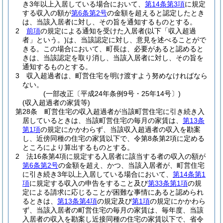
き3年以上入居している場合において、
第14条第3項
に規定
する収入の額が
第6条第2号
の金額を超えると認定したとき
は、当該入居者に対し、その旨を通知するものとする。
2
前項
の規定による通知を受けた入居者
(以下「収入超過
者」という。)
は、当該認定に対し、意見を述べることがで
きる。
この場合において、町長は、必要があると認めると
きは、当該認定を取り消し、当該入居者に対し、その旨を
通知するものとする。
3
収入超過者は、町営住宅を明け渡すよう努めなければなら
ない。
(一部改正〔平成24年条例9号・25年14号〕)
(収入超過者の家賃等)
第28条
町営住宅の収入超過者が当該町営住宅に引き続き入
居しているときは、当該町営住宅の毎月の家賃は、
第13条
第1項
の規定にかかわらず、当該収入超過者の収入を勘案
し、近傍同種の住宅の家賃以下で、令第8条第2項に定める
ところにより算出するものとする。
2
法16条第4項に規定する入居者に該当する者の収入の額が
第6条第2号
の金額を超え、かつ、当該入居者が、町営住宅
に引き続き3年以上入居している場合において、
第14条第1
項
に規定する収入の申告をすること及び
第33条第1項
の規
定による請求に応じることが困難な事情にあると認められ
るときは、
第13条第4項
の規定及び
第1項
の規定にかかわら
ず、当該入居者の町営住宅の毎月の家賃は、毎年度、当該
入居者の収入を勘案し近接同種の住宅の家賃以下で、省令