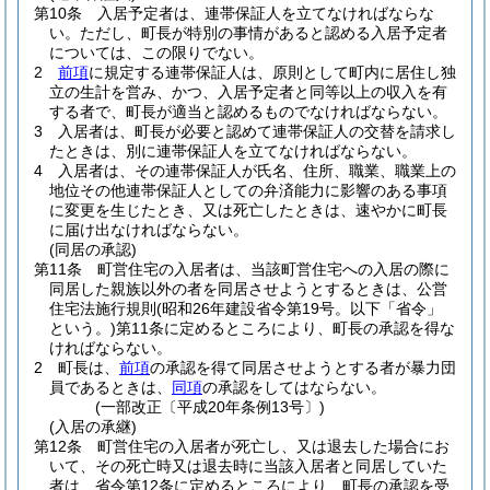
第10条
入居予定者は、連帯保証人を立てなければならな
い。
ただし、町長が特別の事情があると認める入居予定者
については、この限りでない。
2
前項
に規定する連帯保証人は、原則として町内に居住し独
立の生計を営み、かつ、入居予定者と同等以上の収入を有
する者で、町長が適当と認めるものでなければならない。
3
入居者は、町長が必要と認めて連帯保証人の交替を請求し
たときは、別に連帯保証人を立てなければならない。
4
入居者は、その連帯保証人が氏名、住所、職業、職業上の
地位その他連帯保証人としての弁済能力に影響のある事項
に変更を生じたとき、又は死亡したときは、速やかに町長
に届け出なければならない。
(同居の承認)
第11条
町営住宅の入居者は、当該町営住宅への入居の際に
同居した親族以外の者を同居させようとするときは、公営
住宅法施行規則
(昭和26年建設省令第19号。以下「省令」
という。)
第11条に定めるところにより、町長の承認を得な
ければならない。
2
町長は、
前項
の承認を得て同居させようとする者が暴力団
員であるときは、
同項
の承認をしてはならない。
(一部改正〔平成20年条例13号〕)
(入居の承継)
第12条
町営住宅の入居者が死亡し、又は退去した場合にお
いて、その死亡時又は退去時に当該入居者と同居していた
者は、省令第12条に定めるところにより、町長の承認を受