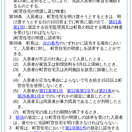
第12条に定めるところにより、当該入居者の家賃を減額す
るものとする。
(町営住宅の明渡し及び検査)
第38条
入居者は、町営住宅を明け渡そうとするときは、明
け渡そうとする日の10日前までに町長に届け出て、
第51条
第1項
に規定する住宅監理員又は町長の指定する職員の検査
を受けなければならない。
(町営住宅の明渡し請求等)
第39条
町長は、
次の各号
のいずれかに該当する場合におい
て、入居者に対し、町営住宅の明渡しを請求することがで
きる。
(1)
入居者が不正の行為によって入居したとき。
(2)
入居者が家賃又は割増賃料を3月以上滞納したとき。
(3)
入居者が町営住宅又は共同施設を故意に損傷したと
き。
(4)
入居者が正当な事由によらないで引き続き15日以上町
営住宅を使用しないとき。
(5)
入居者が
第11条第1項
、
第12条第1項
又は
第21条
から
第26条第1項
までのいずれかの規定に違反したとき。
(6)
入居者又は同居者が暴力団員であることが判明したと
き。
(7)
町営住宅の借上げの期間が満了するとき。
2
前項
の規定により町営住宅の明渡しの請求を受けた入居者
は、速やかに当該町営住宅を明け渡さなければならない。
3
町長は、町営住宅において
第1項第1号
の規定に該当する