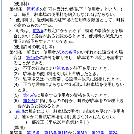
(使用料)
第48条
第45条
の許可を受けた者
(以下「使用者」という。)
は、毎月、駐車場の使用料を納入しなければならない。
2
使用料は、近傍同種の駐車場の使用料を限度として、町長
が定めるものとする。
3
町長は、
前2項
の規定にかかわらず、特別の事情がある場
合において必要があると認めるときは、使用料の減免又は
徴収の猶予をすることができる。
(使用許可の取消し等)
第49条
町長は、使用者が
次の各号
のいずれかに該当する場
合は、
第45条
の許可を取り消し、駐車場の明渡しを請求す
ることができる。
(1)
不正の行為により
第45条
の許可を受けたとき。
(2)
駐車場の使用料を3月以上滞納したとき。
(3)
駐車場又はその附帯する設備を故意に毀損したとき。
(4)
正当な理由によらないで15日以上駐車場を使用しない
とき。
(5)
第46条
に規定する使用者の資格を失ったとき。
(6)
前各号
に掲げるもののほか、町長が駐車場の管理上必
要があると認めるとき。
2
前項
の規定により、駐車場の明渡しの請求を受けた使用者
は、速やかに当該駐車場を明け渡さなければならない。
(一部改正〔平成26年条例14号〕)
(準用)
第50条
第15条
、
第16条第1項
から
第3項
、
第23条
、
第24