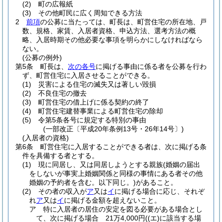
(2)
町の広報紙
(3)
その他町民に広く周知できる方法
2
前項
の公募に当たっては、町長は、町営住宅の所在地、戸
数、規格、家賃、入居者資格、申込方法、選考方法の概
略、入居時期その他必要な事項を明らかにしなければなら
ない。
(公募の例外)
第5条
町長は、
次の各号
に掲げる事由に係る者を公募を行わ
ず、町営住宅に入居させることができる。
(1)
災害による住宅の滅失又は著しい毀損
(2)
不良住宅の撤去
(3)
町営住宅の借上げに係る契約の終了
(4)
町営住宅建替事業による町営住宅の除却
(5)
令第5条各号に規定する特別の事由
(一部改正〔平成20年条例13号・26年14号〕)
(入居者の資格)
第6条
町営住宅に入居することができる者は、次に掲げる条
件を具備する者とする。
(1)
現に同居し、又は同居しようとする親族
(婚姻の届出
をしないが事実上婚姻関係と同様の事情にある者その他
婚姻の予約者を含む。以下同じ。)
があること。
(2)
その者の収入が
ア
又は
イ
に掲げる場合に応じ、それぞ
れ
ア
又は
イ
に掲げる金額を超えないこと。
ア
特に入居者の居住の安定を図る必要がある場合とし
て、次に掲げる場合 21万4,000円
(
(エ)
に該当する場