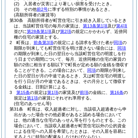
(2)
入居者が災害により著しい損害を受けたとき。
(3)
その他
前2号
に準ずる特別の事情があるとき。
(高額所得者の家賃等)
第30条
高額所得者が町営住宅に引き続き入居しているとき
は、当該町営住宅の毎月の家賃は、
第13条第1項
及び
第4項
並びに
第28条第1項
及び
第2項
の規定にかかわらず、近傍同
種の住宅の家賃とする。
2
町長は、
前条第3項
の規定による請求を受けた者が
同項
の
期限が到来しても町営住宅を明け渡さない場合には、
同項
の期限が到来した日の翌日から当該町営住宅の明渡しを行
う日までの期間について、毎月、近傍同種の住宅の家賃の
額の2倍に相当する額以下で町長が定める額の金銭を徴収す
ることができる。
この場合において、
同項
の期限が到来し
た日の翌日が月の中途であるとき、又は町営住宅の明渡し
を行う日が月の中途であるときは、その月分として徴収す
る金銭は、日割計算による。
3
第15条
の規定は
第1項
の家賃及び
前項
の金銭に、
第16条
の
規定は
第1項
の家賃にそれぞれ準用する。
(住宅のあっせん等)
第31条
町長は、収入超過者に対し、当該収入超過者から申
出があった場合その他必要があると認める場合において
は、他の適当な住宅のあっせん等を行うものとする。
この
場合において、当該収入超過者が町営住宅以外の公的資金
による住宅への入居を希望したときは、その入居を容易に
するように特別の配慮をしなければならない。