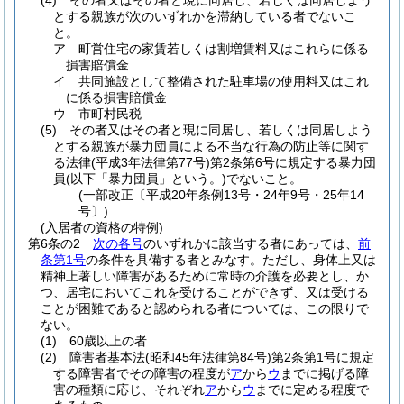
(4)
その者又はその者と現に同居し、若しくは同居しよう
とする親族が次のいずれかを滞納している者でないこ
と。
ア
町営住宅の家賃若しくは割増賃料又はこれらに係る
損害賠償金
イ
共同施設として整備された駐車場の使用料又はこれ
に係る損害賠償金
ウ
市町村民税
(5)
その者又はその者と現に同居し、若しくは同居しよう
とする親族が暴力団員による不当な行為の防止等に関す
る法律
(平成3年法律第77号)
第2条第6号に規定する暴力団
員
(以下「暴力団員」という。)
でないこと。
(一部改正〔平成20年条例13号・24年9号・25年14
号〕)
(入居者の資格の特例)
第6条の2
次の各号
のいずれかに該当する者にあっては、
前
条第1号
の条件を具備する者とみなす。
ただし、身体上又は
精神上著しい障害があるために常時の介護を必要とし、か
つ、居宅においてこれを受けることができず、又は受ける
ことが困難であると認められる者については、この限りで
ない。
(1)
60歳以上の者
(2)
障害者基本法
(昭和45年法律第84号)
第2条第1号に規定
する障害者でその障害の程度が
ア
から
ウ
までに掲げる障
害の種類に応じ、それぞれ
ア
から
ウ
までに定める程度で