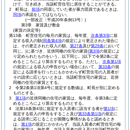
けて、引き続き、当該町営住宅に居住することができる。
2
町長は、
前項
の同居していた者が暴力団員であるときは、
同項
の承認をしてはならない。
(一部改正〔平成20年条例13号〕)
第3章
家賃及び敷金
(家賃の決定等)
第13条
町営住宅の毎月の家賃は、毎年度、
次条第3項
に規
定する収入の額
(
同条第4項
の規定により更正された場合に
は、その更正された収入の額。
第27条
及び
第29条
において
同じ。)
に基づき、近傍同種の住宅の家賃
(
第3項
の規定によ
り定められたものをいう。以下同じ。)
以下で令第2条に定
めるところにより算出するものとする。
ただし、
次条第1項
の規定による収入の申告がない場合において、
第33条
の規
定による請求を行ったにもかかわらず町営住宅の入居者が
その請求に応じないときは、当該町営住宅の家賃は、近傍
同種の住宅の家賃とする。
2
令第2条第1項第4号に規定する数値は、町長が別に定める
ものとする。
3
第1項
の近傍同種の住宅の家賃は、毎年度、令第3条に定
めるところにより算出するものとする。
4
法第16条第4項に規定する入居者に該当する者が
第1項
に
規定する収入の申告をすること及び
第33条第1項
の規定に
よる請求に応じることが困難な事情があると認めるとき
は、
第1項
の規定にかかわらず、当該入居者の町営住宅の毎
月の家賃は、毎年度、当該入居者の収入及び当該町営住宅