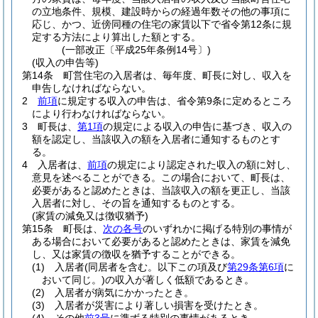
の立地条件、規模、建設時からの経過年数その他の事項に
応じ、かつ、近傍同種の住宅の家賃以下で省令第12条に規
定する方法により算出した額とする。
(一部改正〔平成25年条例14号〕)
(収入の申告等)
第14条
町営住宅の入居者は、毎年度、町長に対し、収入を
申告しなければならない。
2
前項
に規定する収入の申告は、省令第9条に定めるところ
により行わなければならない。
3
町長は、
第1項
の規定による収入の申告に基づき、収入の
額を認定し、当該収入の額を入居者に通知するものとす
る。
4
入居者は、
前項
の規定により認定された収入の額に対し、
意見を述べることができる。
この場合において、町長は、
必要があると認めたときは、当該収入の額を更正し、当該
入居者に対し、その旨を通知するものとする。
(家賃の減免又は徴収猶予)
第15条
町長は、
次の各号
のいずれかに掲げる特別の事情が
ある場合において必要があると認めたときは、家賃を減免
し、又は家賃の徴収を猶予することができる。
(1)
入居者
(同居者を含む。以下この項及び
第29条第6項
に
おいて同じ。)
の収入が著しく低額であるとき。
(2)
入居者が病気にかかったとき。
(3)
入居者が災害により著しい損害を受けたとき。