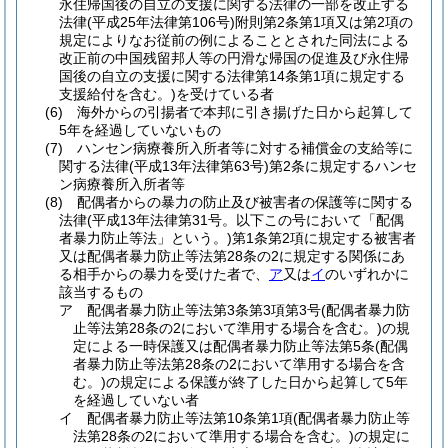
永住帰国後の自立の支援に関する法律の一部を改正する
法律
(平成25年法律第106号)
附則第2条第1項又は第2項の
規定によりなお従前の例によることとされた同法による
改正前の中国残留邦人等の円滑な帰国の促進及び永住帰
国後の自立の支援に関する法律第14条第1項に規定する
支援給付を含む。)
を受けている者
(6)
海外からの引揚者で本邦に引き揚げた日から起算して
5年を経過していないもの
(7)
ハンセン病療養所入所者等に対する補償金の支給等に
関する法律
(平成13年法律第63号)
第2条に規定するハンセ
ン病療養所入所者等
(8)
配偶者からの暴力の防止及び被害者の保護等に関する
法律
(平成13年法律第31号。以下この号において「配偶
者暴力防止等法」という。)
第1条第2項に規定する被害者
又は配偶者暴力防止等法第28条の2に規定する関係にあ
る相手からの暴力を受けた者で、
ア
又は
イ
のいずれかに
該当するもの
ア
配偶者暴力防止等法第3条第3項第3号
(配偶者暴力防
止等法第28条の2において準用する場合を含む。)
の規
定による一時保護又は配偶者暴力防止等法第5条
(配偶
者暴力防止等法第28条の2において準用する場合を含
む。)
の規定による保護が終了した日から起算して5年
を経過していない者
イ
配偶者暴力防止等法第10条第1項
(配偶者暴力防止等
法第28条の2において準用する場合を含む。)
の規定に