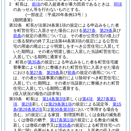
2
町長は、
前項
の収入超過者が暴力団員であるときは、
同項
のあっせん等を行わないものとする。
(一部改正〔平成20年条例13号〕)
(期間通算)
第32条
町長が法第24条第1項の規定による申込みをした者
を町営住宅に入居させた場合における
第27条
、
第29条
及び
前条
の規定の適用については、その者が公営住宅の借上げ
に係る契約の終了又は法第44条第3項の規定による公営住
宅の用途の廃止により明渡しをすべき公営住宅に入居して
いた期間は、その者が明渡し後に入居した当該町営住宅に
入居している期間に通算する。
2
町長が
第35条
の規定による申込みをした者を町営住宅建
替事業により新たに整備された町営住宅に入居させた場合
における
第27条
、
第29条
及び
前条
の規定の適用について
は、その者が当該事業の施行により除却すべき町営住宅に
入居していた期間は、その者が当該新たに整備された町営
住宅に入居している期間に通算する。
(収入状況の報告の請求等)
第33条
町長は、
第14条第3項
若しくは
第4項
、
第27条第1
項
、
第2項
若しくは
第29条第1項
の規定による認定等、
第15
条
(
第28条第2項
又は
第30条第3項
において準用する場合を
含む。)
の規定による家賃、割増賃料若しくは金銭の減免若
しくは徴収の猶予、
第17条第1項
の規定による敷金の減免
若しくは徴収の猶予又は
第35条
の規定による町営住宅への
入居に関し必要があると認めるときは、入居者の収入の状