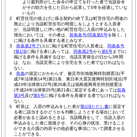
より裁判所がした命令の申立てを行った者で当該命令
がその効力を生じた日から起算して5年を経過していな
いもの
2
町営住宅の借上げに係る契約の終了又は町営住宅の用途の
廃止により当該町営住宅の明渡しをしようとする入居者
が、当該明渡しに伴い他の町営住宅に入居の申込みをした
場合においては、その者は、
前条各号
(
同条第5号
を除く。)
に掲げる条件を具備する者とみなす。
3
前条第2号ア
(エ)
に掲げる町営住宅の入居者は、
同条各号
(
第1項
に掲げる者にあっては、
同条第2号
から
第5号
まで)
に
掲げる条件を具備するほか、当該災害発生の日から3年間
は、なお、当該災害により住宅を失った者でなければなら
ない。
4
前条
の規定にかかわらず、被災市街地復興特別措置法
(平
成7年法律第14号)
第21条、東日本大震災復興特別区域法
(平
成23年法律第122号)
第20条又は福島復興再生特別措置法
(平成24年法律第25号)
第21条に規定する者にあっては
前条
第3号
及び
第5号
に掲げる条件を具備する者でなければなら
ない。
5
町長は、入居の申込みをした者が
第1項ただし書
に規定す
る者に該当するかどうかを判断しようとする場合において
必要があると認めるときは、当該職員をして、当該入居の
申込みをした者に面接させ、その心身の状況、受けること
ができる介護の内容その他必要な事項について調査させる
ことができる。