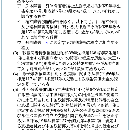
あるもの
ア
身体障害 身体障害者福祉法施行規則
(昭和25年厚生
省令第15号)
別表第5号の1級から4級までのいずれかに
該当する程度
イ
精神障害
(知的障害を除く。以下同じ。)
精神保健
及び精神障害者福祉に関する法律施行令
(昭和25年政令
第155号)
第6条第3項に規定する1級から3級までのいず
れかに該当する程度
ウ
知的障害
イ
に規定する精神障害の程度に相当する
程度
(3)
戦傷病者特別援護法
(昭和38年法律第168号)
第2条第1
項に規定する戦傷病者でその障害の程度が恩給法
(大正12
年法律第48号)
別表第1号表ノ2の特別項症から第6項症ま
で又は同法別表第1号表ノ3の第1款症であるもの
(4)
原子爆弾被爆者に対する援護に関する法律
(平成6年法
律第117号)
第11条第1項の規定による厚生労働大臣の認
定を受けている者
(5)
生活保護法
(昭和25年法律第144号)
第6条第1項に規定
する被保護者又は中国残留邦人等の円滑な帰国の促進並
びに永住帰国した中国残留邦人等及び特定配偶者の自立
の支援に関する法律
(平成6年法律第30号)
第14条第1項に
規定する支援給付
(中国残留邦人等の円滑な帰国の促進及
び永住帰国後の自立の支援に関する法律の一部を改正す
る法律
(平成19年法律第127号)
附則第4条第1項に規定す
る支援給付及び中国残留邦人等の円滑な帰国の促進及び