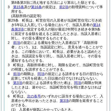
第8条第3項に消え地する方法により算出した額とする。
3
第15条
及び
第16条
の規定は、
前2項
の割増賃料について準
用する。
(高額所得の認定等)
第29条
町長は、町営住宅の入居者が当該町営住宅に引き続
き5年以上入居している場合において、当該入居者の
第14
条第3項
に規定する収入の額が最近2年間引き続き令第9条
に規定する金額を超えると認定したときは、当該入居者に
対し、その旨を通知するものとする。
2
前項
の規定による通知を受けた入居者
(以下「高額所得
者」という。)
は、当該認定に対し、意見を述べることがで
きる。
この場合において、町長は、必要があると認めたと
きは、当該認定を取り消し、当該入居者に対し、その旨を
通知するものとする。
3
町長は、高額所得者に対し、期限を定めて、当該町営住宅
の明渡しを請求することができる。
4
前項
の期限は、
同項
の規定による請求をする日の翌日から
起算して6月を経過した日以後の日でなければならない。
5
第3項
の規定による請求を受けた者は、
同項
の期限が到来
したときは、速やかに、当該町営住宅を明け渡さなければ
ならない。
6
町長は、
次の各号
のいずれかに該当する場合において、入
居者から申出があったときは、
第3項
の期限を延長すること
ができる。
(1)
入居者が病気にかかっているとき。