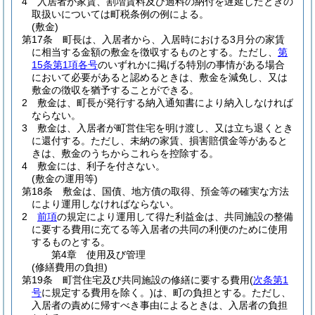
4
入居者が家賃、割増賃料及び過料の納付を遅延したときの
取扱いについては町税条例の例による。
(敷金)
第17条
町長は、入居者から、入居時における3月分の家賃
に相当する金額の敷金を徴収するものとする。
ただし、
第
15条第1項各号
のいずれかに掲げる特別の事情がある場合
において必要があると認めるときは、敷金を減免し、又は
敷金の徴収を猶予することができる。
2
敷金は、町長が発行する納入通知書により納入しなければ
ならない。
3
敷金は、入居者が町営住宅を明け渡し、又は立ち退くとき
に還付する。
ただし、未納の家賃、損害賠償金等があると
きは、敷金のうちからこれらを控除する。
4
敷金には、利子を付さない。
(敷金の運用等)
第18条
敷金は、国債、地方債の取得、預金等の確実な方法
により運用しなければならない。
2
前項
の規定により運用して得た利益金は、共同施設の整備
に要する費用に充てる等入居者の共同の利便のために使用
するものとする。
第4章
使用及び管理
(修繕費用の負担)
第19条
町営住宅及び共同施設の修繕に要する費用
(
次条第1
号
に規定する費用を除く。)
は、町の負担とする。
ただし、
入居者の責めに帰すべき事由によるときは、入居者の負担