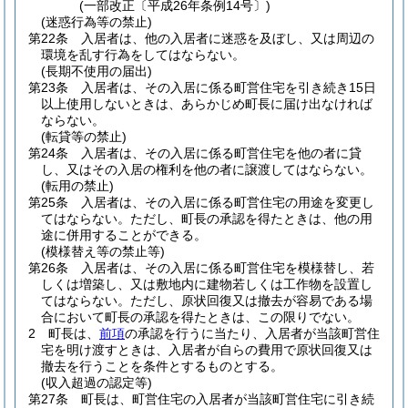
(一部改正〔平成26年条例14号〕)
(迷惑行為等の禁止)
第22条
入居者は、他の入居者に迷惑を及ぼし、又は周辺の
環境を乱す行為をしてはならない。
(長期不使用の届出)
第23条
入居者は、その入居に係る町営住宅を引き続き15日
以上使用しないときは、あらかじめ町長に届け出なければ
ならない。
(転貸等の禁止)
第24条
入居者は、その入居に係る町営住宅を他の者に貸
し、又はその入居の権利を他の者に譲渡してはならない。
(転用の禁止)
第25条
入居者は、その入居に係る町営住宅の用途を変更し
てはならない。
ただし、町長の承認を得たときは、他の用
途に併用することができる。
(模様替え等の禁止等)
第26条
入居者は、その入居に係る町営住宅を模様替し、若
しくは増築し、又は敷地内に建物若しくは工作物を設置し
てはならない。
ただし、原状回復又は撤去が容易である場
合において町長の承認を得たときは、この限りでない。
2
町長は、
前項
の承認を行うに当たり、入居者が当該町営住
宅を明け渡すときは、入居者が自らの費用で原状回復又は
撤去を行うことを条件とするものとする。
(収入超過の認定等)
第27条
町長は、町営住宅の入居者が当該町営住宅に引き続