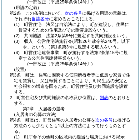
(一部改正〔平成25年条例14号〕)
(用語の定義)
第2条
この条例において、
次の各号
に掲げる用語の意義は、
それぞれ
当該各号
に定めるところによる。
(1)
町営住宅 法又は自治法により、町が建設し、住民に
賃貸するための住宅及びその附帯施設をいう。
(2)
共同施設 法第2条第9号に規定する共同施設をいう。
(3)
収入 公営住宅法施行令
(昭和26年政令第240号。以下
「令」という。)
第1条第3号に規定する収入をいう。
(4)
町営住宅建替事業 町が施行する法第2条第15号に規
定する公営住宅建替事業をいう。
(一部改正〔平成25年条例14号〕)
(設置)
第3条
町は、住宅に困窮する低額所得者等に低廉な家賃で住
宅を賃貸し、又は転貸することにより、町民生活の安定と
社会福祉の増進を図るため、町営住宅及び共同施設を設置
する。
2
町営住宅及び共同施設の名称及び位置は、
別表
のとおりと
する。
第2章
入居者の選考
(入居者の公募の方法)
第4条
町長は、町営住宅の入居者の公募を
次の各号
に掲げる
方法のうち少なくとも1以上の方法によって行うものとす
る。
(1)
町庁舎その他町の区域内の適当な場所における掲示