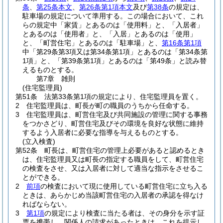
条
、
第25条本文
、
第26条第1項本文
及び
第38条
の規定は、
駐車場の規定について準用する。
この場合において、これ
らの規定中「家賃」とあるのは「使用料」と、「入居者」
とあるのは「使用者」と、「入居」とあるのは「使用」
と、「町営住宅」とあるのは「駐車場」と、
第16条第1項
中「第29条第3項又は第34条第1項」とあるのは「第34条第
1項」と、「第39条第1項」とあるのは「第49条」と読み替
えるものとする。
第7章
雑則
(住宅監理員)
第51条
法第33条第1項の規定により、住宅監理員を置く。
2
住宅監理員は、町長が町の職員のうちから任命する。
3
住宅監理員は、町営住宅及び共同施設の管理に関する事務
をつかさどり、町営住宅及びその環境を良好な状態に維持
するよう入居者に必要な指導を与えるものとする。
(立入検査)
第52条
町長は、町営住宅の管理上必要があると認めるとき
は、住宅監理員又は町長の指定する職員をして、町営住宅
の検査をさせ、又は入居者に対して適当な指示をさせるこ
とができる。
2
前項
の検査において現に使用している町営住宅に立ち入る
ときは、あらかじめ当該町営住宅の入居者の承認を得なけ
ればならない。
3
第1項
の規定により検査に当たる者は、その身分を示す証
票を携帯し、関係人の請求があったときは、これを提示し