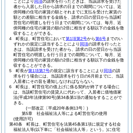
ことにより
同項
の請求を行ったときは、当該請求を受けた
者から入居した日から請求の日までの期間については、近
傍同種の住宅の家賃の額とそれまでに支払を受けた家賃の
額との差額に相当する金銭を、請求の日の翌日から当該町
営住宅の明渡しを行う日までの期間については、毎月、近
傍同種の住宅の家賃の額の2倍に相当する額以下の金銭を徴
収することができる。
4
町長は、町営住宅において
第1項第2号
から
第6号
までのい
ずれかの規定に該当することにより
同項
の請求を行ったと
きは、当該請求を受けた者から、請求の日の翌日から当該
町営住宅の明渡しを行う日までの期間について、毎月、近
傍同種の住宅の家賃の額の2倍に相当する額以下の金銭を徴
収することができる。
5
町長が
第1項第7号
の規定に該当することにより
同項
の請
求を行う場合には、当該請求を行う日の6月前までに、当該
入居者にその旨を通知しなければならない。
6
町長は、町営住宅の借上げに係る契約が終了する場合に
は、当該町営住宅の賃貸人に代わって、入居者に借地借家
法
(平成3年法律第90号)
第34条第1項の通知をすることがで
きる。
(一部改正〔平成20年条例13号〕)
第5章
社会福祉法人等による町営住宅の使用
(使用許可)
第40条
町長は、町営住宅を法第45条第1項に規定する社会
福祉法人等
(以下単に「社会福祉法人等」という。)
に住宅