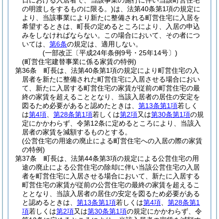
日における入居者で、当該事業の施行に伴い当該町営住宅
の明渡しをするものに限る。)
は、法第40条第1項の規定に
より、当該事業により新たに整備される町営住宅に入居を
希望するときは、町長の定めるところにより、入居の申込
みをしなければならない。
この場合において、その者につ
いては、
第6条
の規定は、適用しない。
(一部改正〔平成24年条例9号・25年14号〕)
(町営住宅建替事業に係る家賃の特例)
第36条
町長は、法第40条第1項の規定により町営住宅の入
居者を新たに整備された町営住宅に入居させる場合におい
て、新たに入居する町営住宅の家賃が従前の町営住宅の最
終の家賃を超えることとなり、当該入居者の居住の安定を
図るため必要があると認めたときは、
第13条第1項
若しく
は
第4項
、
第28条第1項
若しくは
第2項
又は
第30条第1項
の規
定にかかわらず、令第12条に定めるところにより、当該入
居者の家賃を減額するものとする。
(公営住宅の用途の廃止による町営住宅への入居の際の家賃
の特例)
第37条
町長は、法第44条第3項の規定による公営住宅の用
途の廃止による公営住宅の除却に伴い当該公営住宅の入居
者を町営住宅に入居させる場合において、新たに入居する
町営住宅の家賃が従前の公営住宅の最終の家賃を超えるこ
ととなり、当該入居者の居住の安定を図るため必要がある
と認めるときは、
第13条第1項
若しくは
第4項
、
第28条第1
項
若しくは
第2項
又は
第30条第1項
の規定にかかわらず、令