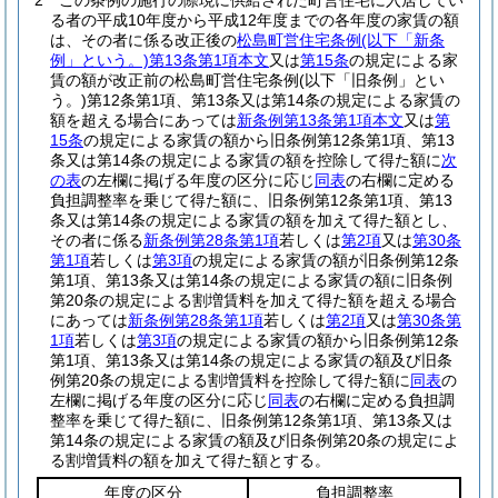
2
この条例の施行の際現に供給された町営住宅に入居してい
る者の平成10年度から平成12年度までの各年度の家賃の額
は、その者に係る改正後の
松島町営住宅条例
(以下「新条
例」という。)
第13条第1項本文
又は
第15条
の規定による家
賃の額が改正前の松島町営住宅条例
(以下「旧条例」とい
う。)
第12条第1項、第13条又は第14条の規定による家賃の
額を超える場合にあっては
新条例第13条第1項本文
又は
第
15条
の規定による家賃の額から旧条例第12条第1項、第13
条又は第14条の規定による家賃の額を控除して得た額に
次
の表
の左欄に掲げる年度の区分に応じ
同表
の右欄に定める
負担調整率を乗じて得た額に、旧条例第12条第1項、第13
条又は第14条の規定による家賃の額を加えて得た額とし、
その者に係る
新条例第28条第1項
若しくは
第2項
又は
第30条
第1項
若しくは
第3項
の規定による家賃の額が旧条例第12条
第1項、第13条又は第14条の規定による家賃の額に旧条例
第20条の規定による割増賃料を加えて得た額を超える場合
にあっては
新条例第28条第1項
若しくは
第2項
又は
第30条第
1項
若しくは
第3項
の規定による家賃の額から旧条例第12条
第1項、第13条又は第14条の規定による家賃の額及び旧条
例第20条の規定による割増賃料を控除して得た額に
同表
の
左欄に掲げる年度の区分に応じ
同表
の右欄に定める負担調
整率を乗じて得た額に、旧条例第12条第1項、第13条又は
第14条の規定による家賃の額及び旧条例第20条の規定によ
る割増賃料の額を加えて得た額とする。
年度の区分
負担調整率