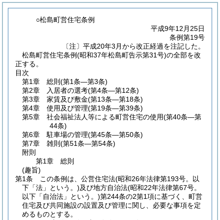
○松島町営住宅条例
平成9年12月25日
条例第19号
〔注〕平成20年3月から改正経過を注記した。
松島町営住宅条例(昭和37年松島町告示第31号)の全部を改
正する。
目次
第1章
総則
(第1条―第3条)
第2章
入居者の選考
(第4条―第12条)
第3章
家賃及び敷金
(第13条―第18条)
第4章
使用及び管理
(第19条―第39条)
第5章
社会福祉法人等による町営住宅の使用
(第40条―第
44条)
第6章
駐車場の管理
(第45条―第50条)
第7章
雑則
(第51条―第54条)
附則
第1章
総則
(趣旨)
第1条
この条例は、公営住宅法
(昭和26年法律第193号。以
下「法」という。)
及び地方自治法
(昭和22年法律第67号。
以下「自治法」という。)
第244条の2第1項に基づく、町営
住宅及び共同施設の設置及び管理に関し、必要な事項を定
めるものとする。