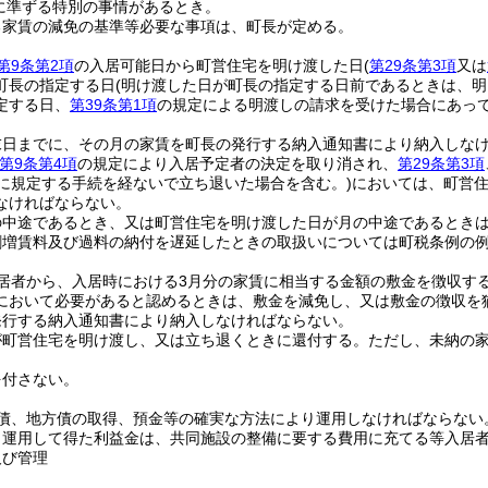
に準ずる特別の事情があるとき。
る家賃の減免の基準等必要な事項は、町長が定める。
第9条第2項
の入居可能日から町営住宅を明け渡した日
(
第29条第3項
又は
町長の指定する日
(明け渡した日が町長の指定する日前であるときは、明
定する日、
第39条第1項
の規定による明渡しの請求を受けた場合にあって
。
末日までに、その月の家賃を町長の発行する納入通知書により納入しな
第9条第4項
の規定により入居予定者の決定を取り消され、
第29条第3項
に規定する手続を経ないで立ち退いた場合を含む。)
においては、町営
なければならない。
の中途であるとき、又は町営住宅を明け渡した日が月の中途であるとき
割増賃料及び過料の納付を遅延したときの取扱いについては町税条例の
居者から、入居時における3月分の家賃に相当する金額の敷金を徴収す
において必要があると認めるときは、敷金を減免し、又は敷金の徴収を
発行する納入通知書により納入しなければならない。
が町営住宅を明け渡し、又は立ち退くときに還付する。
ただし、未納の
を付さない。
債、地方債の取得、預金等の確実な方法により運用しなければならない
り運用して得た利益金は、共同施設の整備に要する費用に充てる等入居
及び管理