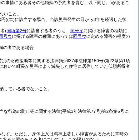
様の事情にある者その他婚姻の予約者を含む。以下同じ。)
があるこ
ないこと。
0円
(
(エ)
に該当する場合、当該災害発生の日から3年を経過した後
る者
(
同項第2号
に該当する者のうち、
同号イ
に掲げる障害の種類に
同号ウ
に掲げる障害の種類にあっては
同号ウ
に定める障害の程度の
未満の者である場合
特別の財政援助等に関する法律
(昭和37年法律第150号)
第22条第1項
合において町長が災害により滅失した住宅に居住していた低額所得者
納している者でないこと。
当な行為の防止等に関する法律
(平成3年法律第77号)
第2条第6号に
みなす。
ただし、身体上又は精神上著しい障害があるために常時の
であると認められる者については、この限りでない。