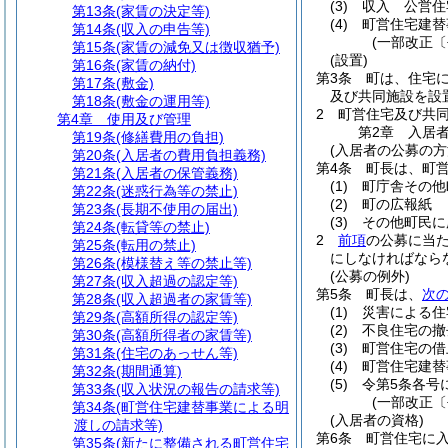
(3)
収入 公営住
第13条
(家賃の決定等)
(4)
町営住宅建替
第14条
(収入の申告等)
(一部改正〔
第15条
(家賃の減免又は徴収猶予)
(設置)
第16条
(家賃の納付)
第3条
町は、住宅
第17条
(敷金)
及び共同施設を設
第18条
(敷金の運用等)
2
町営住宅及び共
第4章
使用及び管理
第2章
入居
第19条
(修繕費用の負担)
(入居者の公募の方
第20条
(入居者の費用負担義務)
第4条
町長は、町
第21条
(入居者の保管義務)
(1)
町庁舎その他
第22条
(迷惑行為等の禁止)
(2)
町の広報紙
第23条
(長期不使用の届出)
(3)
その他町民に
第24条
(転貸等の禁止)
2
前項
の公募に当
第25条
(転用の禁止)
にしなければなら
第26条
(模様替え等の禁止等)
(公募の例外)
第27条
(収入超過の認定等)
第5条
町長は、
次
第28条
(収入超過者の家賃等)
(1)
災害による住
第29条
(高額所得の認定等)
(2)
不良住宅の撤
第30条
(高額所得者の家賃等)
(3)
町営住宅の借
第31条
(住宅のあっせん等)
(4)
町営住宅建替
第32条
(期間通算)
(5)
令第5条各号
第33条
(収入状況の報告の請求等)
(一部改正〔
第34条
(町営住宅建替事業による明
(入居者の資格)
渡しの請求等)
第6条
町営住宅に
第35条
(新たに整備される町営住宅