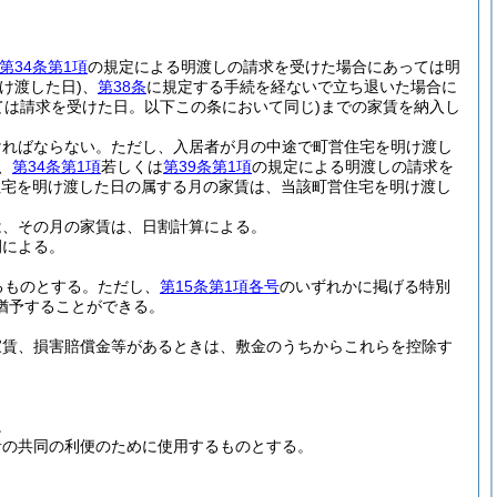
第34条第1項
の規定による明渡しの請求を受けた場合にあっては明
け渡した日)
、
第38条
に規定する手続を経ないで立ち退いた場合に
は請求を受けた日。以下この条において同じ)
までの家賃を納入し
ければならない。
ただし、入居者が月の中途で町営住宅を明け渡し
、
第34条第1項
若しくは
第39条第1項
の規定による明渡しの請求を
住宅を明け渡した日の属する月の家賃は、当該町営住宅を明け渡し
は、その月の家賃は、日割計算による。
例による。
るものとする。
ただし、
第15条第1項各号
のいずれかに掲げる特別
猶予することができる。
家賃、損害賠償金等があるときは、敷金のうちからこれらを控除す
。
者の共同の利便のために使用するものとする。