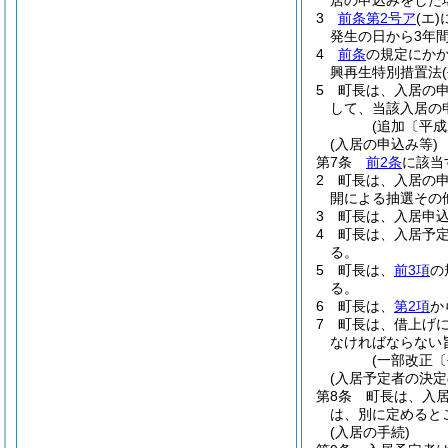
居の申込みをした
3
前条第2号ア
(エ)
発生の日から3年
4
前条
の規定にか
興再生特別措置法
5
町長は、入居の
して、当該入居の
(追加〔平成
(入居の申込み等)
第7条
前2条
に該当
2
町長は、入居の
開による抽選その
3
町長は、入居申
4
町長は、入居予
る。
5
町長は、
前3項
の
る。
6
町長は、
第2項
か
7
町長は、借上げ
なければならない
(一部改正〔
(入居予定者の決定
第8条
町長は、入
は、別に定めると
(入居の手続)