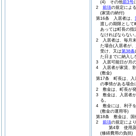
(4)
その他
前3号
2
前項
の規定によ
(家賃の納付)
第16条
入居者は、
渡しの期限として
あっては町長の指
なければならない
2
入居者は、毎月
た場合
(入居者が、
受け、又は
第38条
た日までに納入し
3
入居可能日が月
4
入居者が家賃、
(敷金)
第17条
町長は、入
の事情がある場合
2
敷金は、町長が
3
敷金は、入居者
る。
4
敷金には、利子
(敷金の運用等)
第18条
敷金は、国
2
前項
の規定によ
第4章
使用
(修繕費用の負担)