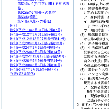
第52条の2
(許可等に関する意見聴
(1)
60歳以上の者
取)
(2)
障害者基本法
第52条の3
(町長への意見)
に定める程度で
第53条
(罰則)
ア
身体障害 
第54条
(規則への委任)
イ
精神障害
(
附則
までのいずれ
附則
(平成11年3月31日条例第7号)
ウ
知的障害
附則
(平成12年3月31日条例第1号)
(3)
戦傷病者特別
附則
(平成12年12月27日条例第41号)
から第6項症ま
附則
(平成20年3月12日条例第13号)
(4)
原子爆弾被爆
附則
(平成24年3月6日条例第9号)
(5)
生活保護法
(
附則
(平成25年3月6日条例第14号)
配偶者の自立の
附則
(平成25年12月19日条例第50号)
に関する法律の
附則
(平成26年9月9日条例第14号)
自立の支援に関
附則
(平成30年3月6日条例第10号)
る改正前の中国
附則
(令和7年3月6日条例第7号)
(6)
海外からの引
別表
(第3条関係)
(7)
ハンセン病療
(8)
配偶者からの
規定する被害者
ア
配偶者暴力
5条
(配偶者暴
イ
配偶者暴力
当該命令がそ
2
町営住宅の借上