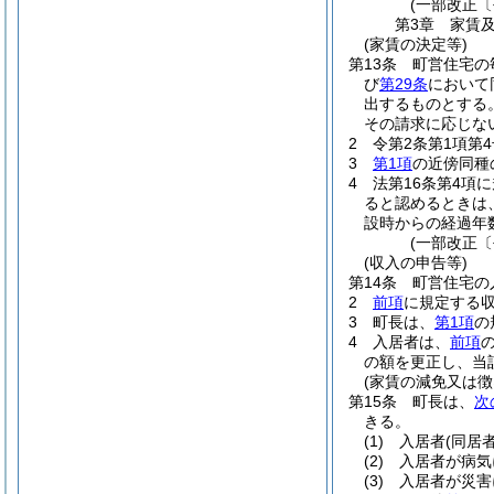
(一部改正〔
第3章
家賃
(家賃の決定等)
第13条
町営住宅の
び
第29条
において
出するものとする
その請求に応じな
2
令第2条第1項第
3
第1項
の近傍同種
4
法第16条第4項
ると認めるときは
設時からの経過年
(一部改正〔
(収入の申告等)
第14条
町営住宅の
2
前項
に規定する
3
町長は、
第1項
の
4
入居者は、
前項
の額を更正し、当
(家賃の減免又は徴
第15条
町長は、
次
きる。
(1)
入居者
(同居
(2)
入居者が病気
(3)
入居者が災害