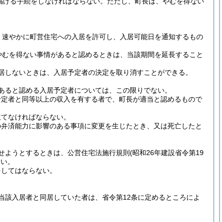
掲げる手続をしなければならない。
ただし、町長は、やむを得ない
、速やかに町営住宅への入居を許可し、入居可能日を通知するもの
やむを得ない事情があると認めるときは、当該期間を延長すること
居しないときは、入居予定者の決定を取り消すことができる。
あると認める入居予定者については、この限りでない。
予定者と同等以上の収入を有する者で、町長が適当と認めるもので
立てなければならない。
の弁済能力に影響のある事項に変更を生じたとき、又は死亡したと
せようとするときは、公営住宅法施行規則
(昭和26年建設省令第19
ない。
をしてはならない。
当該入居者と同居していた者は、省令第12条に定めるところによ
。