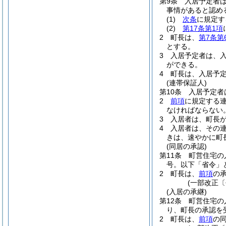
第9条
入居予定者
事情があると認め
(1)
次条
に規定す
(2)
第17条第1項
2
町長は、
第7条第
とする。
3
入居予定者は、入
ができる。
4
町長は、入居予
(連帯保証人)
第10条
入居予定者
2
前項
に規定する
なければならない
3
入居者は、町長
4
入居者は、その
きは、速やかに町
(同居の承認)
第11条
町営住宅の
号。以下「省令」
2
町長は、
前項
の
(一部改正〔
(入居の承継)
第12条
町営住宅の
り、町長の承認を
2
町長は、
前項
の