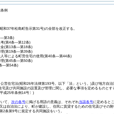
宅条例
昭和37年松島町告示第31号)の全部を改正する。
条―第3条)
選考
(第4条―第12条)
敷金
(第13条―第18条)
管理
(第19条―第39条)
法人等による町営住宅の使用
(第40条―第44条)
管理
(第45条―第50条)
1条―第54条)
、公営住宅法
(昭和26年法律第193号。以下「法」という。)
及び地方自治
住宅及び共同施設の設置及び管理に関し、必要な事項を定めるものとす
平成25年条例14号〕)
おいて、
次の各号
に掲げる用語の意義は、それぞれ
当該各号
に定めると
又は自治法により、町が建設し、住民に賃貸するための住宅及びその附
第2条第9号に規定する共同施設をいう。