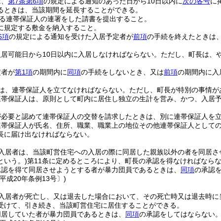
は、
第7条第6項
の規定による通知のあった日から10日以内に
次の各号
に
るときは、当該期間を延長することができる。
る連帯保証人の連署をした請書を提出すること。
に規定する敷金を納入すること。
6項
の規定による通知を受けた入居予定者が
前項
の手続を終えたときは
居可能日から10日以内に入居しなければならない。
ただし、町長は、
定者が
第1項
の期間内に
同項
の手続をしないとき、又は
前項
の期間内に入
は、連帯保証人を立てなければならない。
ただし、町長が特別の事情が
連帯保証人は、原則として町内に居住し独立の生計を営み、かつ、入居
。
が必要と認めて連帯保証人の交替を請求したときは、別に連帯保証人を
連帯保証人が氏名、住所、職業、職業上の地位その他連帯保証人として
長に届け出なければならない。
入居者は、当該町営住宅への入居の際に同居した親族以外の者を同居さ
という。)
第11条に定めるところにより、町長の承認を得なければなら
承認を得て同居させようとする者が暴力団員であるときは、
同項
の承認
平成20年条例13号〕)
入居者が死亡し、又は退去した場合において、その死亡時又は退去時に
受けて、引き続き、当該町営住宅に居住することができる。
同居していた者が暴力団員であるときは、
同項
の承認をしてはならない