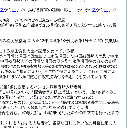
ア
から
ウ
までに掲げる障害の種類に応じ、それぞれ
ア
から
ウ
まで
から4級までのいずれかに該当する程度
律施行令
(昭和25年政令第155号)
第6条第3項に規定する1級から3級
害の程度が恩給法
(大正12年法律第48号)
別表第1号表ノ2の特別項症
定による厚生労働大臣の認定を受けている者
人等の円滑な帰国の促進並びに永住帰国した中国残留邦人等及び特定
(中国残留邦人等の円滑な帰国の促進及び永住帰国後の自立の支援
支援給付及び中国残留邦人等の円滑な帰国の促進及び永住帰国後の
又は第2項の規定によりなお従前の例によることとされた同法によ
第14条第1項に規定する支援給付を含む。)
を受けている者
号)
第2条に規定するハンセン病療養所入所者等
以下この号において「配偶者暴力防止等法」という。)
第1条第2項に
力を受けた者で、
ア
又は
イ
のいずれかに該当するもの
する場合を含む。)
の規定による一時保護又は配偶者暴力防止等法第
が終了した日から起算して5年を経過していない者
場合を含む。)
の規定により裁判所がした命令の申立てを行った者で
渡しをしようとする入居者が、当該明渡しに伴い他の町営住宅に入