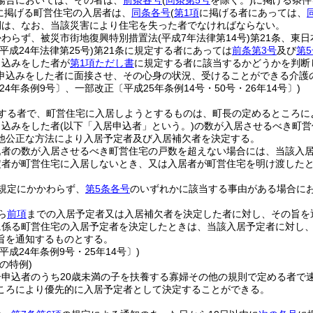
場合においては、その者は、
前条各号
(
同条第5号
を除く。)
に掲げる条件
に掲げる町営住宅の入居者は、
同条各号
(
第1項
に掲げる者にあっては、
間は、なお、当該災害により住宅を失った者でなければならない。
かわらず、被災市街地復興特別措置法
(平成7年法律第14号)
第21条、東
(平成24年法律第25号)
第21条に規定する者にあっては
前条第3号
及び
第5
申込みをした者が
第1項ただし書
に規定する者に該当するかどうかを判断
申込みをした者に面接させ、その心身の状況、受けることができる介護
24年条例9号〕、一部改正〔平成25年条例14号・50号・26年14号〕)
する者で、町営住宅に入居しようとするものは、町長の定めるところに
申込みをした者
(以下「入居申込者」という。)
の数が入居させるべき町営
他公正な方法により入居予定者及び入居補欠者を決定する。
込者の数が入居させるべき町営住宅の戸数を超えない場合には、当該入
定者が町営住宅に入居しないとき、又は入居者が町営住宅を明け渡した
規定にかかわらず、
第5条各号
のいずれかに該当する事由がある場合に
ら
前項
までの入居予定者又は入居補欠者を決定した者に対し、その旨を
に係る町営住宅の入居予定者を決定したときは、当該入居予定者に対し
旨を通知するものとする。
平成24年条例9号・25年14号〕)
の特例)
居申込者のうち20歳未満の子を扶養する寡婦その他の規則で定める者で
ころにより優先的に入居予定者として決定することができる。