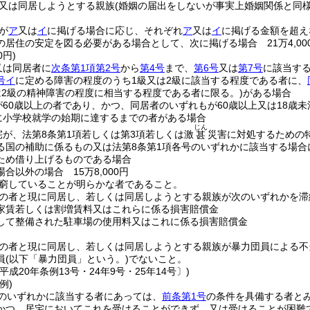
又は同居しようとする親族
(婚姻の届出をしないが事実上婚姻関係と同
が
ア
又は
イ
に掲げる場合に応じ、それぞれ
ア
又は
イ
に掲げる金額を超え
の居住の安定を図る必要がある場合として、次に掲げる場合 21万4,00
0円)
又は同居者に
次条第1項第2号
から
第4号
まで、
第6号
又は
第7号
に該当す
号イ
に定める障害の程度のうち1級又は2級に該当する程度である者に、
は2級の精神障害の程度に相当する程度である者に限る。)
がある場合
が60歳以上の者であり、かつ、同居者のいずれもが60歳以上又は18歳
に小学校就学の始期に達するまでの者がある場合
じん
宅が、法第8条第1項若しくは第3項若しくは激
災害に対処するための
甚
る国の補助に係るもの又は法第8条第1項各号のいずれかに該当する場
ため借り上げるものである場合
合以外の場合 15万8,000円
窮していることが明らかな者であること。
の者と現に同居し、若しくは同居しようとする親族が次のいずれかを滞
家賃若しくは割増賃料又はこれらに係る損害賠償金
して整備された駐車場の使用料又はこれに係る損害賠償金
の者と現に同居し、若しくは同居しようとする親族が暴力団員による不
員
(以下「暴力団員」という。)
でないこと。
平成20年条例13号・24年9号・25年14号〕)
例)
のいずれかに該当する者にあっては、
前条第1号
の条件を具備する者と
かつ、居宅においてこれを受けることができず、又は受けることが困難