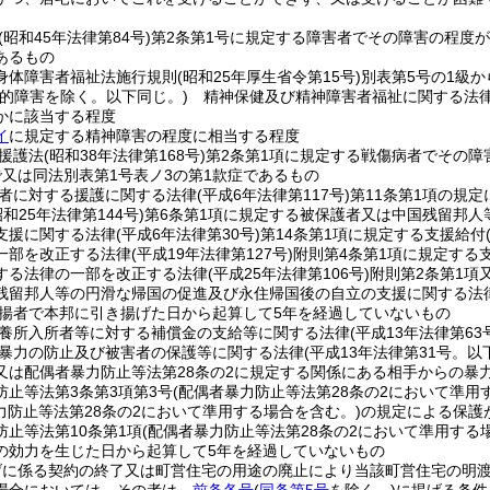
(昭和45年法律第84号)
第2条第1号に規定する障害者でその障害の程度が
あるもの
身体障害者福祉法施行規則
(昭和25年厚生省令第15号)
別表第5号の1級
知的障害を除く。以下同じ。)
精神保健及び精神障害者福祉に関する法
かに該当する程度
イ
に規定する精神障害の程度に相当する程度
援護法
(昭和38年法律第168号)
第2条第1項に規定する戦傷病者でその障
で又は同法別表第1号表ノ3の第1款症であるもの
者に対する援護に関する法律
(平成6年法律第117号)
第11条第1項の規
昭和25年法律第144号)
第6条第1項に規定する被保護者又は中国残留邦
支援に関する法律
(平成6年法律第30号)
第14条第1項に規定する支援給付
一部を改正する法律
(平成19年法律第127号)
附則第4条第1項に規定する
する法律の一部を改正する法律
(平成25年法律第106号)
附則第2条第1項
残留邦人等の円滑な帰国の促進及び永住帰国後の自立の支援に関する法律
揚者で本邦に引き揚げた日から起算して5年を経過していないもの
養所入所者等に対する補償金の支給等に関する法律
(平成13年法律第63
暴力の防止及び被害者の保護等に関する法律
(平成13年法律第31号。
又は配偶者暴力防止等法第28条の2に規定する関係にある相手からの暴
防止等法第3条第3項第3号
(配偶者暴力防止等法第28条の2において準用
力防止等法第28条の2において準用する場合を含む。)
の規定による保護
防止等法第10条第1項
(配偶者暴力防止等法第28条の2において準用する
の効力を生じた日から起算して5年を経過していないもの
げに係る契約の終了又は町営住宅の用途の廃止により当該町営住宅の明