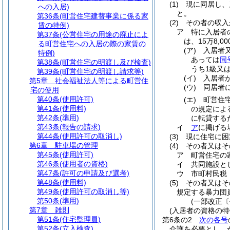
(1)
現に同居し、
への入居)
と。
第36条
(町営住宅建替事業に係る家
(2)
その者の収入
賃の特例)
ア
特に入居者
第37条
(公営住宅の用途の廃止によ
は、15万8,00
る町営住宅への入居の際の家賃の
(ア)
入居者
特例)
あっては
同
第38条
(町営住宅の明渡し及び検査)
うち1級又
第39条
(町営住宅の明渡し請求等)
(イ)
入居者
第5章
社会福祉法人等による町営住
(ウ)
同居者
宅の使用
第40条
(使用許可)
(エ)
町営住
第41条
(使用料)
の規定によ
第42条
(準用)
に転貸する
第43条
(報告の請求)
イ
ア
に掲げる場
第44条
(使用許可の取消し)
(3)
現に住宅に困
第6章
駐車場の管理
(4)
その者又はそ
第45条
(使用許可)
ア
町営住宅の
第46条
(使用者の資格)
イ
共同施設と
第47条
(許可の申請及び選考)
ウ
市町村民税
第48条
(使用料)
(5)
その者又はそ
第49条
(使用許可の取消し等)
規定する暴力団
第50条
(準用)
(一部改正〔
第7章
雑則
(入居者の資格の特
第51条
(住宅監理員)
第6条の2
次の各号
第52条
(立入検査)
介護を必要とし、