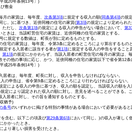
平成20年条例13号〕)
及び敷金
毎月の家賃は、毎年度、
次条第3項
に規定する収入の額
(
同条第4項
の規
同じ。)
に基づき、近傍同種の住宅の家賃
(
第3項
の規定により定められた
。
ただし、
次条第1項
の規定による収入の申告がない場合において、
第3
いときは、当該町営住宅の家賃は、近傍同種の住宅の家賃とする。
4号に規定する数値は、町長が別に定めるものとする。
の住宅の家賃は、毎年度、令第3条に定めるところにより算出するもの
に規定する入居者に該当する者が
第1項
に規定する収入の申告をすること
、
第1項
の規定にかかわらず、当該入居者の町営住宅の毎月の家賃は、
数その他の事項に応じ、かつ、近傍同種の住宅の家賃以下で省令第12条
平成25年条例14号〕)
入居者は、毎年度、町長に対し、収入を申告しなければならない。
収入の申告は、省令第9条に定めるところにより行わなければならない。
規定による収入の申告に基づき、収入の額を認定し、当該収入の額を入
の規定により認定された収入の額に対し、意見を述べることができる。
該入居者に対し、その旨を通知するものとする。
収猶予)
の各号
のいずれかに掲げる特別の事情がある場合において必要があると
者を含む。以下この項及び
第29条第6項
において同じ。)
の収入が著しく
にかかったとき。
により著しい損害を受けたとき。