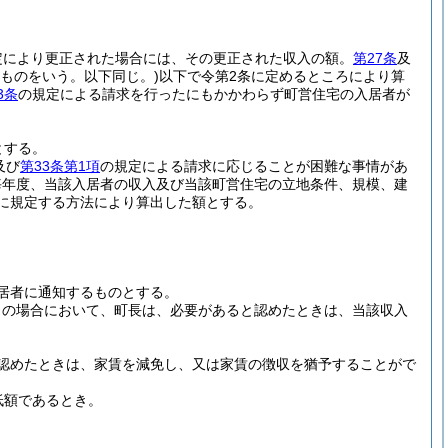
定により更正された場合には、その更正された収入の額。
第27条
及
ものをいう。以下同じ。)
以下で令第2条に定めるところにより算
3条
の規定による請求を行ったにもかかわらず町営住宅の入居者が
とする。
及び
第33条第1項
の規定による請求に応じることが困難な事情があ
毎年度、当該入居者の収入及び当該町営住宅の立地条件、規模、建
に規定する方法により算出した額とする。
居者に通知するものとする。
この場合において、町長は、必要があると認めたときは、当該収入
認めたときは、家賃を減免し、又は家賃の徴収を猶予することがで
低額であるとき。