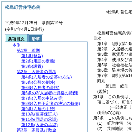
松島町営住宅条例
○松島町営住
平成9年12月25日 条例第19号
(令和7年4月1日施行)
松島町営住宅条例(
目次
条項目次
沿革
第1章
総則
(第1
本則
第2章
入居者の
第1章
総則
第3章
家賃及び
第1条
(趣旨)
第4章
使用及び
第2条
(用語の定義)
第5章
社会福祉
第3条
(設置)
第6章
駐車場の
第2章
入居者の選考
第7章
雑則
(第5
第4条
(入居者の公募の方法)
附則
第5条
(公募の例外)
第1章
総則
第6条
(入居者の資格)
(趣旨)
第6条の2
(入居者の資格の特例)
第1条
この条例は
第7条
(入居の申込み等)
項に基づく、町営
第8条
(入居予定者の決定の特例)
(一部改正〔
第9条
(入居の手続)
(用語の定義)
第10条
(連帯保証人)
第2条
この条例に
第11条
(同居の承認)
(1)
町営住宅 法
第12条
(入居の承継)
(2)
共同施設 法
第3章
家賃及び敷金