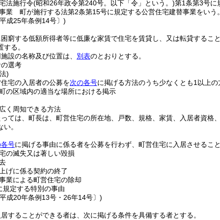
宅法施行令
(昭和26年政令第240号。以下「令」という。)
第1条第3号
事業 町が施行する法第2条第15号に規定する公営住宅建替事業をいう
平成25年条例14号〕)
に困窮する低額所得者等に低廉な家賃で住宅を賃貸し、又は転貸するこ
置する。
同施設の名称及び位置は、
別表
のとおりとする。
者の選考
法)
営住宅の入居者の公募を
次の各号
に掲げる方法のうち少なくとも1以上の
町の区域内の適当な場所における掲示
広く周知できる方法
たっては、町長は、町営住宅の所在地、戸数、規格、家賃、入居者資格
ない。
の各号
に掲げる事由に係る者を公募を行わず、町営住宅に入居させるこ
宅の滅失又は著しい毀損
去
上げに係る契約の終了
事業による町営住宅の除却
に規定する特別の事由
平成20年条例13号・26年14号〕)
入居することができる者は、次に掲げる条件を具備する者とする。