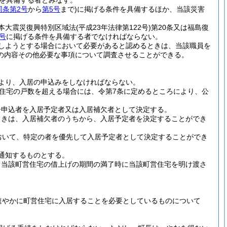
を具備する者とみなす。
同条第2号
から
第5号
まで)
に掲げる条件を具備するほか、当該災害
日本大震災復興特別区域法
(平成23年法律第122号)
第20条又は福島復
号
に掲げる条件を具備する者でなければならない。
しようとする場合において必要があると認めるときは、当該職員を
の内容その他必要な事項について調査させることができる。
より、入居の申込みをしなければならない。
住宅の戸数を超える場合には、令第7条に定めるところにより、公
居申込者を入居予定者又は入居補欠者として決定する。
ときは、入居補欠者のうちから、入居予定者を決定することができ
おいて、特定の者を優先して入居予定者として決定することができ
通知するものとする。
、当該町営住宅の借上げの期間の満了時に当該町営住宅を明け渡さ
速やかに町営住宅に入居することを必要としているものについて