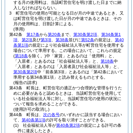
する月の使用料は、当該町営住宅を明け渡した日までに納
入しなければならない。
3
町営住宅の使用が可能となる日が月の中途であるとき、又
は町営住宅を明け渡した日が月の中途であるときは、その
月の使用料は、日割計算による。
(準用)
第42条
第17条
から
第20条
まで、
第30条第2項
、
第34条第1
項
、
第2項
及び
第3項
、
第38条
並びに
第52条
の規定は、
第40
条第1項
の規定により社会福祉法人等が町営住宅を使用する
場合について準用する。
この場合において、これらの規定
(
第18条
を除く。)
中「家賃」とあるのは「使用料」と、
「入居者」とあるのは「社会福祉法人等」と、
第18条
中
「入居者」とあるのは「入居者及び社会福祉法人等」と、
第30条第2項
中「前条第3項」とあるのは「第42条において
準用する第34条第1項」と読み替えるものとする。
(報告の請求)
第43条
町長は、町営住宅の適正かつ合理的な管理を行うた
めに必要があると認めるときは、当該町営住宅を使用して
いる社会福祉法人等に対し、当該町営住宅の使用の状況に
ついて報告を求めることができる。
(使用許可の取消し)
第44条
町長は、
次の各号
のいずれかに該当する場合におい
て、
第40条第1項
の許可を取り消すことができる。
(1)
社会福祉法人等が
第40条第2項
の規定による許可の条
件に違反したとき。