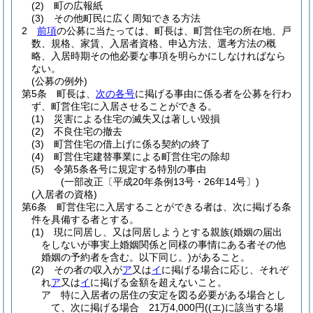
(2)
町の広報紙
(3)
その他町民に広く周知できる方法
2
前項
の公募に当たっては、町長は、町営住宅の所在地、戸
数、規格、家賃、入居者資格、申込方法、選考方法の概
略、入居時期その他必要な事項を明らかにしなければなら
ない。
(公募の例外)
第5条
町長は、
次の各号
に掲げる事由に係る者を公募を行わ
ず、町営住宅に入居させることができる。
(1)
災害による住宅の滅失又は著しい毀損
(2)
不良住宅の撤去
(3)
町営住宅の借上げに係る契約の終了
(4)
町営住宅建替事業による町営住宅の除却
(5)
令第5条各号に規定する特別の事由
(一部改正〔平成20年条例13号・26年14号〕)
(入居者の資格)
第6条
町営住宅に入居することができる者は、次に掲げる条
件を具備する者とする。
(1)
現に同居し、又は同居しようとする親族
(婚姻の届出
をしないが事実上婚姻関係と同様の事情にある者その他
婚姻の予約者を含む。以下同じ。)
があること。
(2)
その者の収入が
ア
又は
イ
に掲げる場合に応じ、それぞ
れ
ア
又は
イ
に掲げる金額を超えないこと。
ア
特に入居者の居住の安定を図る必要がある場合とし
て、次に掲げる場合 21万4,000円
(
(エ)
に該当する場