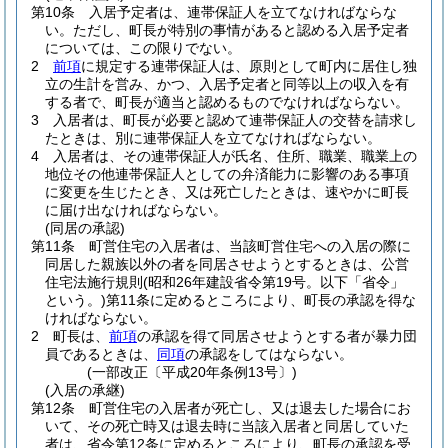
第10条
入居予定者は、連帯保証人を立てなければならな
い。
ただし、町長が特別の事情があると認める入居予定者
については、この限りでない。
2
前項
に規定する連帯保証人は、原則として町内に居住し独
立の生計を営み、かつ、入居予定者と同等以上の収入を有
する者で、町長が適当と認めるものでなければならない。
3
入居者は、町長が必要と認めて連帯保証人の交替を請求し
たときは、別に連帯保証人を立てなければならない。
4
入居者は、その連帯保証人が氏名、住所、職業、職業上の
地位その他連帯保証人としての弁済能力に影響のある事項
に変更を生じたとき、又は死亡したときは、速やかに町長
に届け出なければならない。
(同居の承認)
第11条
町営住宅の入居者は、当該町営住宅への入居の際に
同居した親族以外の者を同居させようとするときは、公営
住宅法施行規則
(昭和26年建設省令第19号。以下「省令」
という。)
第11条に定めるところにより、町長の承認を得な
ければならない。
2
町長は、
前項
の承認を得て同居させようとする者が暴力団
員であるときは、
同項
の承認をしてはならない。
(一部改正〔平成20年条例13号〕)
(入居の承継)
第12条
町営住宅の入居者が死亡し、又は退去した場合にお
いて、その死亡時又は退去時に当該入居者と同居していた
者は、省令第12条に定めるところにより、町長の承認を受