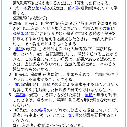
第8条第3項に消え地する方法により算出した額とする。
3
第15条
及び
第16条
の規定は、
前2項
の割増賃料について準
用する。
(高額所得の認定等)
第29条
町長は、町営住宅の入居者が当該町営住宅に引き続
き5年以上入居している場合において、当該入居者の
第14
条第3項
に規定する収入の額が最近2年間引き続き令第9条
に規定する金額を超えると認定したときは、当該入居者に
対し、その旨を通知するものとする。
2
前項
の規定による通知を受けた入居者
(以下「高額所得
者」という。)
は、当該認定に対し、意見を述べることがで
きる。
この場合において、町長は、必要があると認めたと
きは、当該認定を取り消し、当該入居者に対し、その旨を
通知するものとする。
3
町長は、高額所得者に対し、期限を定めて、当該町営住宅
の明渡しを請求することができる。
4
前項
の期限は、
同項
の規定による請求をする日の翌日から
起算して6月を経過した日以後の日でなければならない。
5
第3項
の規定による請求を受けた者は、
同項
の期限が到来
したときは、速やかに、当該町営住宅を明け渡さなければ
ならない。
6
町長は、
次の各号
のいずれかに該当する場合において、入
居者から申出があったときは、
第3項
の期限を延長すること
ができる。
(1)
入居者が病気にかかっているとき。