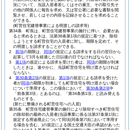
況について、当該入居者若しくはその雇主、その取引先そ
の他の関係人に報告を求め、又は官公署に必要な書類を閲
覧させ、若しくはその内容を記録させることを求めること
ができる。
(町営住宅建替事業による明渡しの請求等)
第34条
町長は、町営住宅建替事業の施行に伴い、必要があ
ると求めるときは、法第38条第1項の規定に基づき、除却
しようとする町営住宅の入居者に対し、期限を定めて、そ
の明渡しを請求することができる。
2
前項
の期限は、
同項
の規定による請求をする日の翌日から
起算して3月を経過した日以後の日でなければならない。
3
第1項
の規定による請求を受けた者は、
同項
の期限が到来
したときは、速やかに、当該町営住宅を明け渡さなければ
ならない。
4
第30条第2項
の規定は、
第1項
の規定による請求を受けた
者が
同項
の期限が到来しても町営住宅を明け渡さない場合
について準用する。
この場合において、
第30条第2項
中
「前条第3項」とあるのは、「第34条第1項」と読み替える
ものとする。
(新たに整備される町営住宅への入居)
第35条
町営住宅建替事業の施行により除却すべき町営住宅
の除却前の最終の入居者
(当該事業に係る法第37条第1項に
規定する用途廃止について同項
(同条第7項において準用す
る場合を含む。)
の規定による国土交通大臣の承認があった