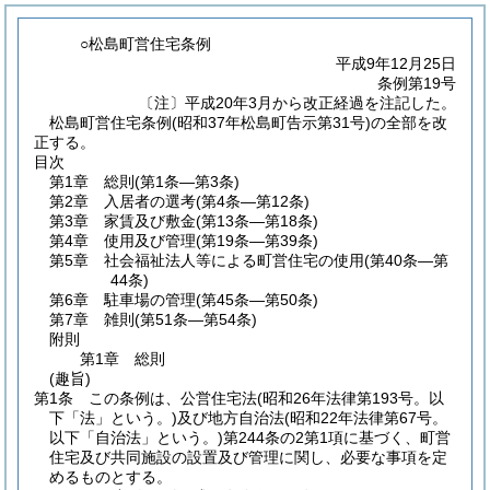
○松島町営住宅条例
平成9年12月25日
条例第19号
〔注〕平成20年3月から改正経過を注記した。
松島町営住宅条例(昭和37年松島町告示第31号)の全部を改
正する。
目次
第1章
総則
(第1条―第3条)
第2章
入居者の選考
(第4条―第12条)
第3章
家賃及び敷金
(第13条―第18条)
第4章
使用及び管理
(第19条―第39条)
第5章
社会福祉法人等による町営住宅の使用
(第40条―第
44条)
第6章
駐車場の管理
(第45条―第50条)
第7章
雑則
(第51条―第54条)
附則
第1章
総則
(趣旨)
第1条
この条例は、公営住宅法
(昭和26年法律第193号。以
下「法」という。)
及び地方自治法
(昭和22年法律第67号。
以下「自治法」という。)
第244条の2第1項に基づく、町営
住宅及び共同施設の設置及び管理に関し、必要な事項を定
めるものとする。