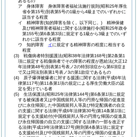
あるもの
ア
身体障害 身体障害者福祉法施行規則
(昭和25年厚生
省令第15号)
別表第5号の1級から4級までのいずれかに
該当する程度
イ
精神障害
(知的障害を除く。以下同じ。)
精神保健
及び精神障害者福祉に関する法律施行令
(昭和25年政令
第155号)
第6条第3項に規定する1級から3級までのいず
れかに該当する程度
ウ
知的障害
イ
に規定する精神障害の程度に相当する
程度
(3)
戦傷病者特別援護法
(昭和38年法律第168号)
第2条第1
項に規定する戦傷病者でその障害の程度が恩給法
(大正12
年法律第48号)
別表第1号表ノ2の特別項症から第6項症ま
で又は同法別表第1号表ノ3の第1款症であるもの
(4)
原子爆弾被爆者に対する援護に関する法律
(平成6年法
律第117号)
第11条第1項の規定による厚生労働大臣の認
定を受けている者
(5)
生活保護法
(昭和25年法律第144号)
第6条第1項に規定
する被保護者又は中国残留邦人等の円滑な帰国の促進並
びに永住帰国した中国残留邦人等及び特定配偶者の自立
の支援に関する法律
(平成6年法律第30号)
第14条第1項に
規定する支援給付
(中国残留邦人等の円滑な帰国の促進及
び永住帰国後の自立の支援に関する法律の一部を改正す
る法律
(平成19年法律第127号)
附則第4条第1項に規定す
る支援給付及び中国残留邦人等の円滑な帰国の促進及び