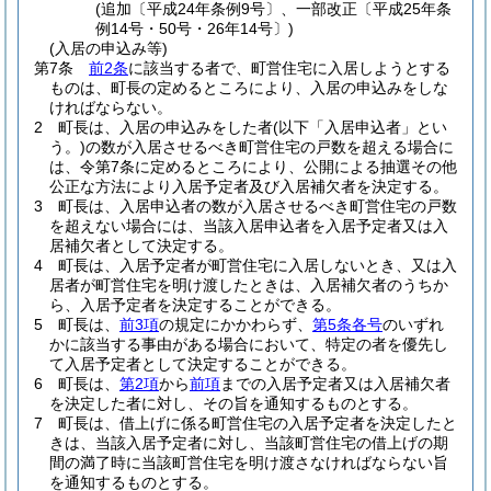
(追加〔平成24年条例9号〕、一部改正〔平成25年条
例14号・50号・26年14号〕)
(入居の申込み等)
第7条
前2条
に該当する者で、町営住宅に入居しようとする
ものは、町長の定めるところにより、入居の申込みをしな
ければならない。
2
町長は、入居の申込みをした者
(以下「入居申込者」とい
う。)
の数が入居させるべき町営住宅の戸数を超える場合に
は、令第7条に定めるところにより、公開による抽選その他
公正な方法により入居予定者及び入居補欠者を決定する。
3
町長は、入居申込者の数が入居させるべき町営住宅の戸数
を超えない場合には、当該入居申込者を入居予定者又は入
居補欠者として決定する。
4
町長は、入居予定者が町営住宅に入居しないとき、又は入
居者が町営住宅を明け渡したときは、入居補欠者のうちか
ら、入居予定者を決定することができる。
5
町長は、
前3項
の規定にかかわらず、
第5条各号
のいずれ
かに該当する事由がある場合において、特定の者を優先し
て入居予定者として決定することができる。
6
町長は、
第2項
から
前項
までの入居予定者又は入居補欠者
を決定した者に対し、その旨を通知するものとする。
7
町長は、借上げに係る町営住宅の入居予定者を決定したと
きは、当該入居予定者に対し、当該町営住宅の借上げの期
間の満了時に当該町営住宅を明け渡さなければならない旨
を通知するものとする。