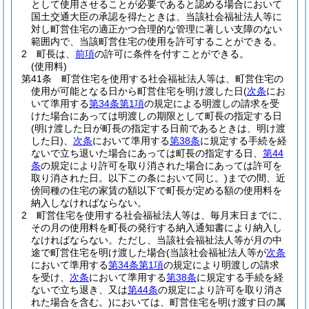
として使用させることが必要であると認める場合において
国土交通大臣の承認を得たときは、当該社会福祉法人等に
対し町営住宅の適正かつ合理的な管理に著しい支障のない
範囲内で、当該町営住宅の使用を許可することができる。
2
町長は、
前項
の許可に条件を付すことができる。
(使用料)
第41条
町営住宅を使用する社会福祉法人等は、町営住宅の
使用が可能となる日から町営住宅を明け渡した日
(
次条
にお
いて準用する
第34条第1項
の規定による明渡しの請求を受
けた場合にあっては明渡しの期限として町長の指定する日
(明け渡した日が町長の指定する日前であるときは、明け渡
した日)
、
次条
において準用する
第38条
に規定する手続を経
ないで立ち退いた場合にあっては町長の指定する日、
第44
条
の規定により許可を取り消された場合にあっては許可を
取り消された日。以下この条において同じ。)
までの間、近
傍同種の住宅の家賃の額以下で町長が定める額の使用料を
納入しなければならない。
2
町営住宅を使用する社会福祉法人等は、毎月末日までに、
その月の使用料を町長の発行する納入通知書により納入し
なければならない。
ただし、当該社会福祉法人等が月の中
途で町営住宅を明け渡した場合
(当該社会福祉法人等が
次条
において準用する
第34条第1項
の規定により明渡しの請求
を受け、
次条
において準用する
第38条
に規定する手続を経
ないで立ち退き、又は
第44条
の規定により許可を取り消さ
れた場合を含む。)
においては、町営住宅を明け渡す日の属