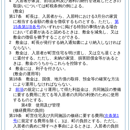
4
入居者が家賃、割増賃料及び過料の納付を遅延したときの
取扱いについては町税条例の例による。
(敷金)
第17条
町長は、入居者から、入居時における3月分の家賃
に相当する金額の敷金を徴収するものとする。
ただし、
第
15条第1項各号
のいずれかに掲げる特別の事情がある場合
において必要があると認めるときは、敷金を減免し、又は
敷金の徴収を猶予することができる。
2
敷金は、町長が発行する納入通知書により納入しなければ
ならない。
3
敷金は、入居者が町営住宅を明け渡し、又は立ち退くとき
に還付する。
ただし、未納の家賃、損害賠償金等があると
きは、敷金のうちからこれらを控除する。
4
敷金には、利子を付さない。
(敷金の運用等)
第18条
敷金は、国債、地方債の取得、預金等の確実な方法
により運用しなければならない。
2
前項
の規定により運用して得た利益金は、共同施設の整備
に要する費用に充てる等入居者の共同の利便のために使用
するものとする。
第4章
使用及び管理
(修繕費用の負担)
第19条
町営住宅及び共同施設の修繕に要する費用
(
次条第1
号
に規定する費用を除く。)
は、町の負担とする。
ただし、
入居者の責めに帰すべき事由によるときは、入居者の負担