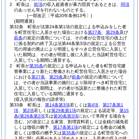
2
町長は、
前項
の収入超過者が暴力団員であるときは、
同項
のあっせん等を行わないものとする。
(一部改正〔平成20年条例13号〕)
(期間通算)
第32条
町長が法第24条第1項の規定による申込みをした者
を町営住宅に入居させた場合における
第27条
、
第29条
及び
前条
の規定の適用については、その者が公営住宅の借上げ
に係る契約の終了又は法第44条第3項の規定による公営住
宅の用途の廃止により明渡しをすべき公営住宅に入居して
いた期間は、その者が明渡し後に入居した当該町営住宅に
入居している期間に通算する。
2
町長が
第35条
の規定による申込みをした者を町営住宅建
替事業により新たに整備された町営住宅に入居させた場合
における
第27条
、
第29条
及び
前条
の規定の適用について
は、その者が当該事業の施行により除却すべき町営住宅に
入居していた期間は、その者が当該新たに整備された町営
住宅に入居している期間に通算する。
(収入状況の報告の請求等)
第33条
町長は、
第14条第3項
若しくは
第4項
、
第27条第1
項
、
第2項
若しくは
第29条第1項
の規定による認定等、
第15
条
(
第28条第2項
又は
第30条第3項
において準用する場合を
含む。)
の規定による家賃、割増賃料若しくは金銭の減免若
しくは徴収の猶予、
第17条第1項
の規定による敷金の減免
若しくは徴収の猶予又は
第35条
の規定による町営住宅への
入居に関し必要があると認めるときは、入居者の収入の状