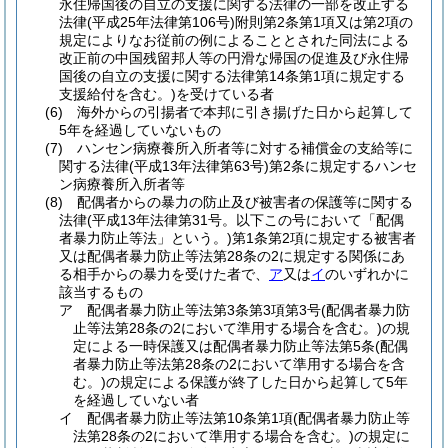
永住帰国後の自立の支援に関する法律の一部を改正する
法律
(平成25年法律第106号)
附則第2条第1項又は第2項の
規定によりなお従前の例によることとされた同法による
改正前の中国残留邦人等の円滑な帰国の促進及び永住帰
国後の自立の支援に関する法律第14条第1項に規定する
支援給付を含む。)
を受けている者
(6)
海外からの引揚者で本邦に引き揚げた日から起算して
5年を経過していないもの
(7)
ハンセン病療養所入所者等に対する補償金の支給等に
関する法律
(平成13年法律第63号)
第2条に規定するハンセ
ン病療養所入所者等
(8)
配偶者からの暴力の防止及び被害者の保護等に関する
法律
(平成13年法律第31号。以下この号において「配偶
者暴力防止等法」という。)
第1条第2項に規定する被害者
又は配偶者暴力防止等法第28条の2に規定する関係にあ
る相手からの暴力を受けた者で、
ア
又は
イ
のいずれかに
該当するもの
ア
配偶者暴力防止等法第3条第3項第3号
(配偶者暴力防
止等法第28条の2において準用する場合を含む。)
の規
定による一時保護又は配偶者暴力防止等法第5条
(配偶
者暴力防止等法第28条の2において準用する場合を含
む。)
の規定による保護が終了した日から起算して5年
を経過していない者
イ
配偶者暴力防止等法第10条第1項
(配偶者暴力防止等
法第28条の2において準用する場合を含む。)
の規定に