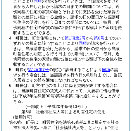
ことにより
同項
の請求を行ったときは、当該請求を受けた
者から入居した日から請求の日までの期間については、近
傍同種の住宅の家賃の額とそれまでに支払を受けた家賃の
額との差額に相当する金銭を、請求の日の翌日から当該町
営住宅の明渡しを行う日までの期間については、毎月、近
傍同種の住宅の家賃の額の2倍に相当する額以下の金銭を徴
収することができる。
4
町長は、町営住宅において
第1項第2号
から
第6号
までのい
ずれかの規定に該当することにより
同項
の請求を行ったと
きは、当該請求を受けた者から、請求の日の翌日から当該
町営住宅の明渡しを行う日までの期間について、毎月、近
傍同種の住宅の家賃の額の2倍に相当する額以下の金銭を徴
収することができる。
5
町長が
第1項第7号
の規定に該当することにより
同項
の請
求を行う場合には、当該請求を行う日の6月前までに、当該
入居者にその旨を通知しなければならない。
6
町長は、町営住宅の借上げに係る契約が終了する場合に
は、当該町営住宅の賃貸人に代わって、入居者に借地借家
法
(平成3年法律第90号)
第34条第1項の通知をすることがで
きる。
(一部改正〔平成20年条例13号〕)
第5章
社会福祉法人等による町営住宅の使用
(使用許可)
第40条
町長は、町営住宅を法第45条第1項に規定する社会
福祉法人等
(以下単に「社会福祉法人等」という。)
に住宅