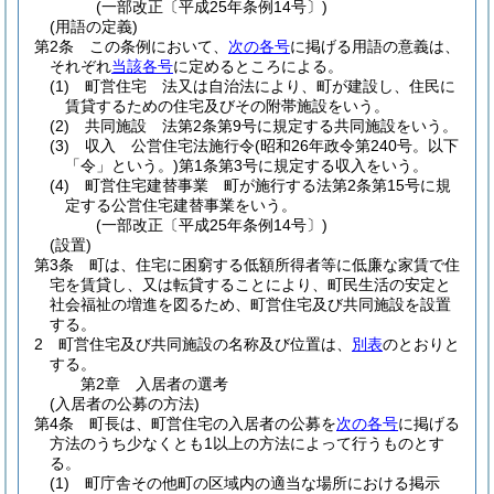
(一部改正〔平成25年条例14号〕)
(用語の定義)
第2条
この条例において、
次の各号
に掲げる用語の意義は、
それぞれ
当該各号
に定めるところによる。
(1)
町営住宅 法又は自治法により、町が建設し、住民に
賃貸するための住宅及びその附帯施設をいう。
(2)
共同施設 法第2条第9号に規定する共同施設をいう。
(3)
収入 公営住宅法施行令
(昭和26年政令第240号。以下
「令」という。)
第1条第3号に規定する収入をいう。
(4)
町営住宅建替事業 町が施行する法第2条第15号に規
定する公営住宅建替事業をいう。
(一部改正〔平成25年条例14号〕)
(設置)
第3条
町は、住宅に困窮する低額所得者等に低廉な家賃で住
宅を賃貸し、又は転貸することにより、町民生活の安定と
社会福祉の増進を図るため、町営住宅及び共同施設を設置
する。
2
町営住宅及び共同施設の名称及び位置は、
別表
のとおりと
する。
第2章
入居者の選考
(入居者の公募の方法)
第4条
町長は、町営住宅の入居者の公募を
次の各号
に掲げる
方法のうち少なくとも1以上の方法によって行うものとす
る。
(1)
町庁舎その他町の区域内の適当な場所における掲示