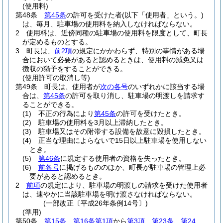
(使用料)
第48条
第45条
の許可を受けた者
(以下「使用者」という。)
は、毎月、駐車場の使用料を納入しなければならない。
2
使用料は、近傍同種の駐車場の使用料を限度として、町長
が定めるものとする。
3
町長は、
前2項
の規定にかかわらず、特別の事情がある場
合において必要があると認めるときは、使用料の減免又は
徴収の猶予をすることができる。
(使用許可の取消し等)
第49条
町長は、使用者が
次の各号
のいずれかに該当する場
合は、
第45条
の許可を取り消し、駐車場の明渡しを請求す
ることができる。
(1)
不正の行為により
第45条
の許可を受けたとき。
(2)
駐車場の使用料を3月以上滞納したとき。
(3)
駐車場又はその附帯する設備を故意に毀損したとき。
(4)
正当な理由によらないで15日以上駐車場を使用しない
とき。
(5)
第46条
に規定する使用者の資格を失ったとき。
(6)
前各号
に掲げるもののほか、町長が駐車場の管理上必
要があると認めるとき。
2
前項
の規定により、駐車場の明渡しの請求を受けた使用者
は、速やかに当該駐車場を明け渡さなければならない。
(一部改正〔平成26年条例14号〕)
(準用)
第50条
第15条
、
第16条第1項
から
第3項
、
第23条
、
第24