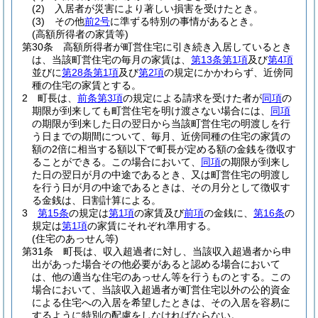
(2)
入居者が災害により著しい損害を受けたとき。
(3)
その他
前2号
に準ずる特別の事情があるとき。
(高額所得者の家賃等)
第30条
高額所得者が町営住宅に引き続き入居しているとき
は、当該町営住宅の毎月の家賃は、
第13条第1項
及び
第4項
並びに
第28条第1項
及び
第2項
の規定にかかわらず、近傍同
種の住宅の家賃とする。
2
町長は、
前条第3項
の規定による請求を受けた者が
同項
の
期限が到来しても町営住宅を明け渡さない場合には、
同項
の期限が到来した日の翌日から当該町営住宅の明渡しを行
う日までの期間について、毎月、近傍同種の住宅の家賃の
額の2倍に相当する額以下で町長が定める額の金銭を徴収す
ることができる。
この場合において、
同項
の期限が到来し
た日の翌日が月の中途であるとき、又は町営住宅の明渡し
を行う日が月の中途であるときは、その月分として徴収す
る金銭は、日割計算による。
3
第15条
の規定は
第1項
の家賃及び
前項
の金銭に、
第16条
の
規定は
第1項
の家賃にそれぞれ準用する。
(住宅のあっせん等)
第31条
町長は、収入超過者に対し、当該収入超過者から申
出があった場合その他必要があると認める場合において
は、他の適当な住宅のあっせん等を行うものとする。
この
場合において、当該収入超過者が町営住宅以外の公的資金
による住宅への入居を希望したときは、その入居を容易に
するように特別の配慮をしなければならない。