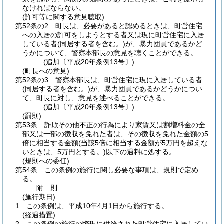
なければならない。
(許可等に関する意見聴取)
第52条の2
町長は、必要があると認めるときは、町営住宅
への入居の許可をしようとする者又は現に町営住宅に入居
している者
(同居する者を含む。)
が、暴力団員であるかど
うかについて、警察本部長の意見を聴くことができる。
(追加〔平成20年条例13号〕)
(町長への意見)
第52条の3
警察本部長は、町営住宅に現に入居している者
(同居する者を含む。)
が、暴力団員であるかどうかについ
て、町長に対し、意見を述べることができる。
(追加〔平成20年条例13号〕)
(罰則)
第53条
詐欺その他不正の行為により家賃又は割増料金の全
部又は一部の徴収を免れた者は、その徴収を免れた金額の5
倍に相当する金額
(当該5倍に相当する金額が5万円を超えな
いときは、5万円とする。)
以下の過料に処する。
(規則への委任)
第54条
この条例の施行に関し必要な事項は、規則で定め
る。
附
則
(施行期日)
1
この条例は、平成10年4月1日から施行する。
(経過措置)