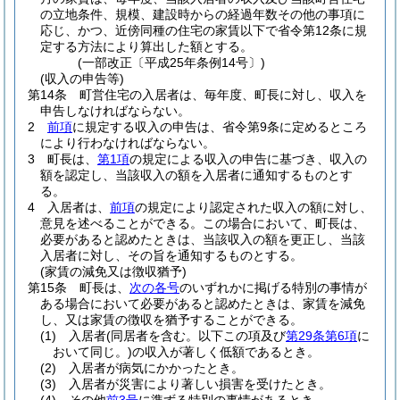
の立地条件、規模、建設時からの経過年数その他の事項に
応じ、かつ、近傍同種の住宅の家賃以下で省令第12条に規
定する方法により算出した額とする。
(一部改正〔平成25年条例14号〕)
(収入の申告等)
第14条
町営住宅の入居者は、毎年度、町長に対し、収入を
申告しなければならない。
2
前項
に規定する収入の申告は、省令第9条に定めるところ
により行わなければならない。
3
町長は、
第1項
の規定による収入の申告に基づき、収入の
額を認定し、当該収入の額を入居者に通知するものとす
る。
4
入居者は、
前項
の規定により認定された収入の額に対し、
意見を述べることができる。
この場合において、町長は、
必要があると認めたときは、当該収入の額を更正し、当該
入居者に対し、その旨を通知するものとする。
(家賃の減免又は徴収猶予)
第15条
町長は、
次の各号
のいずれかに掲げる特別の事情が
ある場合において必要があると認めたときは、家賃を減免
し、又は家賃の徴収を猶予することができる。
(1)
入居者
(同居者を含む。以下この項及び
第29条第6項
に
おいて同じ。)
の収入が著しく低額であるとき。
(2)
入居者が病気にかかったとき。
(3)
入居者が災害により著しい損害を受けたとき。