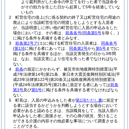
より裁判所がした命令の申立てを行った者で当該命令
がその効力を生じた日から起算して5年を経過していな
いもの
2
町営住宅の借上げに係る契約の終了又は町営住宅の用途の
廃止により当該町営住宅の明渡しをしようとする入居者
が、当該明渡しに伴い他の町営住宅に入居の申込みをした
場合においては、その者は、
前条各号
(
同条第5号
を除く。)
に掲げる条件を具備する者とみなす。
3
前条第2号ア
(エ)
に掲げる町営住宅の入居者は、
同条各号
(
第1項
に掲げる者にあっては、
同条第2号
から
第5号
まで)
に
掲げる条件を具備するほか、当該災害発生の日から3年間
は、なお、当該災害により住宅を失った者でなければなら
ない。
4
前条
の規定にかかわらず、被災市街地復興特別措置法
(平
成7年法律第14号)
第21条、東日本大震災復興特別区域法
(平
成23年法律第122号)
第20条又は福島復興再生特別措置法
(平成24年法律第25号)
第21条に規定する者にあっては
前条
第3号
及び
第5号
に掲げる条件を具備する者でなければなら
ない。
5
町長は、入居の申込みをした者が
第1項ただし書
に規定す
る者に該当するかどうかを判断しようとする場合において
必要があると認めるときは、当該職員をして、当該入居の
申込みをした者に面接させ、その心身の状況、受けること
ができる介護の内容その他必要な事項について調査させる
ことができる。