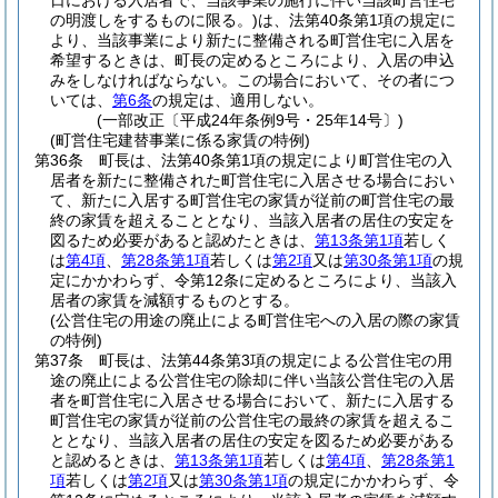
日における入居者で、当該事業の施行に伴い当該町営住宅
の明渡しをするものに限る。)
は、法第40条第1項の規定に
より、当該事業により新たに整備される町営住宅に入居を
希望するときは、町長の定めるところにより、入居の申込
みをしなければならない。
この場合において、その者につ
いては、
第6条
の規定は、適用しない。
(一部改正〔平成24年条例9号・25年14号〕)
(町営住宅建替事業に係る家賃の特例)
第36条
町長は、法第40条第1項の規定により町営住宅の入
居者を新たに整備された町営住宅に入居させる場合におい
て、新たに入居する町営住宅の家賃が従前の町営住宅の最
終の家賃を超えることとなり、当該入居者の居住の安定を
図るため必要があると認めたときは、
第13条第1項
若しく
は
第4項
、
第28条第1項
若しくは
第2項
又は
第30条第1項
の規
定にかかわらず、令第12条に定めるところにより、当該入
居者の家賃を減額するものとする。
(公営住宅の用途の廃止による町営住宅への入居の際の家賃
の特例)
第37条
町長は、法第44条第3項の規定による公営住宅の用
途の廃止による公営住宅の除却に伴い当該公営住宅の入居
者を町営住宅に入居させる場合において、新たに入居する
町営住宅の家賃が従前の公営住宅の最終の家賃を超えるこ
ととなり、当該入居者の居住の安定を図るため必要がある
と認めるときは、
第13条第1項
若しくは
第4項
、
第28条第1
項
若しくは
第2項
又は
第30条第1項
の規定にかかわらず、令