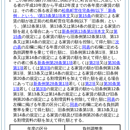
2
この条例の施行の際現に供給された町営住宅に入居してい
る者の平成10年度から平成12年度までの各年度の家賃の額
は、その者に係る改正後の
松島町営住宅条例
(以下「新条
例」という。)
第13条第1項本文
又は
第15条
の規定による家
賃の額が改正前の松島町営住宅条例
(以下「旧条例」とい
う。)
第12条第1項、第13条又は第14条の規定による家賃の
額を超える場合にあっては
新条例第13条第1項本文
又は
第
15条
の規定による家賃の額から旧条例第12条第1項、第13
条又は第14条の規定による家賃の額を控除して得た額に
次
の表
の左欄に掲げる年度の区分に応じ
同表
の右欄に定める
負担調整率を乗じて得た額に、旧条例第12条第1項、第13
条又は第14条の規定による家賃の額を加えて得た額とし、
その者に係る
新条例第28条第1項
若しくは
第2項
又は
第30条
第1項
若しくは
第3項
の規定による家賃の額が旧条例第12条
第1項、第13条又は第14条の規定による家賃の額に旧条例
第20条の規定による割増賃料を加えて得た額を超える場合
にあっては
新条例第28条第1項
若しくは
第2項
又は
第30条第
1項
若しくは
第3項
の規定による家賃の額から旧条例第12条
第1項、第13条又は第14条の規定による家賃の額及び旧条
例第20条の規定による割増賃料を控除して得た額に
同表
の
左欄に掲げる年度の区分に応じ
同表
の右欄に定める負担調
整率を乗じて得た額に、旧条例第12条第1項、第13条又は
第14条の規定による家賃の額及び旧条例第20条の規定によ
る割増賃料の額を加えて得た額とする。
年度の区分
負担調整率