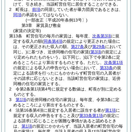
けて、引き続き、当該町営住宅に居住することができる。
2
町長は、
前項
の同居していた者が暴力団員であるときは、
同項
の承認をしてはならない。
(一部改正〔平成20年条例13号〕)
第3章
家賃及び敷金
(家賃の決定等)
第13条
町営住宅の毎月の家賃は、毎年度、
次条第3項
に規
定する収入の額
(
同条第4項
の規定により更正された場合に
は、その更正された収入の額。
第27条
及び
第29条
において
同じ。)
に基づき、近傍同種の住宅の家賃
(
第3項
の規定によ
り定められたものをいう。以下同じ。)
以下で令第2条に定
めるところにより算出するものとする。
ただし、
次条第1項
の規定による収入の申告がない場合において、
第33条
の規
定による請求を行ったにもかかわらず町営住宅の入居者が
その請求に応じないときは、当該町営住宅の家賃は、近傍
同種の住宅の家賃とする。
2
令第2条第1項第4号に規定する数値は、町長が別に定める
ものとする。
3
第1項
の近傍同種の住宅の家賃は、毎年度、令第3条に定
めるところにより算出するものとする。
4
法第16条第4項に規定する入居者に該当する者が
第1項
に
規定する収入の申告をすること及び
第33条第1項
の規定に
よる請求に応じることが困難な事情があると認めるとき
は、
第1項
の規定にかかわらず、当該入居者の町営住宅の毎
月の家賃は、毎年度、当該入居者の収入及び当該町営住宅