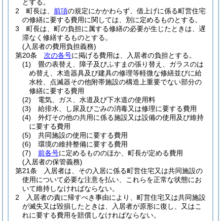
とする。
2
町長は、
前項
の規定にかかわらず、借上げに係る町営住宅
の修繕に要する費用に関しては、別に定めるものとする。
3
町長は、町の負担に属する修繕の必要が生じたときは、遅
滞なく修繕するものとする。
(入居者の費用負担義務)
第20条
次の各号
に掲げる費用は、入居者の負担とする。
(1)
畳の表替え、障子及びふすまの張り替え、ガラスのは
め替え、木造器具及び建具の修理等軽微な修繕並びに給
水栓、点滅器その他附帯施設の構造上重要でない部分の
修繕に要する費用
(2)
電気、ガス、水道及び下水道の使用料
(3)
給排水、し尿及びごみの消毒又は修理に要する費用
(4)
外灯その他の共用に係る施設又は設備の使用及び維持
に要する費用
(5)
共同施設の使用に要する費用
(6)
環境の維持整備に要する費用
(7)
前各号
に定めるもののほか、町長が定める費用
(入居者の保管義務)
第21条
入居者は、その入居に係る町営住宅又は共同施設の
使用について必要な注意を払い、これらを正常な状態にお
いて維持しなければならない。
2
入居者の責に帰すべき事由により、町営住宅又は共同施設
が滅失又は毀損したときは、入居者が原形に復し、又はこ
れに要する費用を賠償しなければならない。