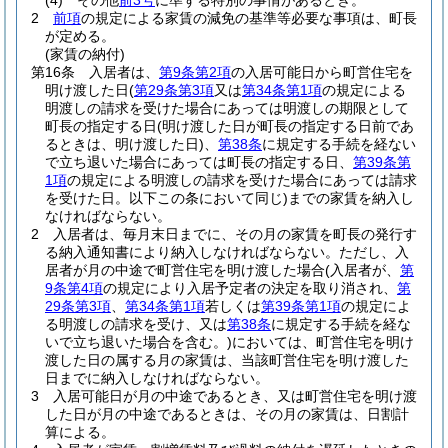
(4)
その他
前3号
に準ずる特別の事情があるとき。
2
前項
の規定による家賃の減免の基準等必要な事項は、町長
が定める。
(家賃の納付)
第16条
入居者は、
第9条第2項
の入居可能日から町営住宅を
明け渡した日
(
第29条第3項
又は
第34条第1項
の規定による
明渡しの請求を受けた場合にあっては明渡しの期限として
町長の指定する日
(明け渡した日が町長の指定する日前であ
るときは、明け渡した日)
、
第38条
に規定する手続を経ない
で立ち退いた場合にあっては町長の指定する日、
第39条第
1項
の規定による明渡しの請求を受けた場合にあっては請求
を受けた日。以下この条において同じ)
までの家賃を納入し
なければならない。
2
入居者は、毎月末日までに、その月の家賃を町長の発行す
る納入通知書により納入しなければならない。
ただし、入
居者が月の中途で町営住宅を明け渡した場合
(入居者が、
第
9条第4項
の規定により入居予定者の決定を取り消され、
第
29条第3項
、
第34条第1項
若しくは
第39条第1項
の規定によ
る明渡しの請求を受け、又は
第38条
に規定する手続を経な
いで立ち退いた場合を含む。)
においては、町営住宅を明け
渡した日の属する月の家賃は、当該町営住宅を明け渡した
日までに納入しなければならない。
3
入居可能日が月の中途であるとき、又は町営住宅を明け渡
した日が月の中途であるときは、その月の家賃は、日割計
算による。