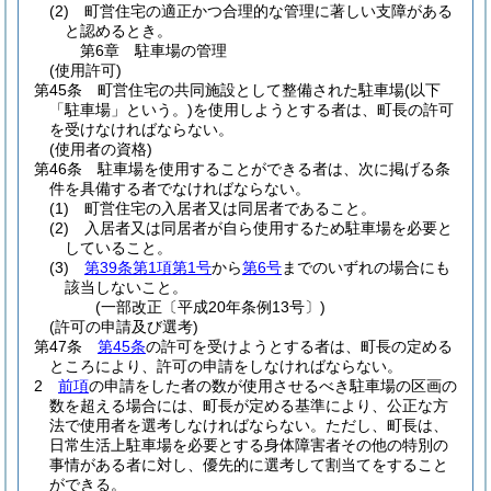
(2)
町営住宅の適正かつ合理的な管理に著しい支障がある
と認めるとき。
第6章
駐車場の管理
(使用許可)
第45条
町営住宅の共同施設として整備された駐車場
(以下
「駐車場」という。)
を使用しようとする者は、町長の許可
を受けなければならない。
(使用者の資格)
第46条
駐車場を使用することができる者は、次に掲げる条
件を具備する者でなければならない。
(1)
町営住宅の入居者又は同居者であること。
(2)
入居者又は同居者が自ら使用するため駐車場を必要と
していること。
(3)
第39条第1項第1号
から
第6号
までのいずれの場合にも
該当しないこと。
(一部改正〔平成20年条例13号〕)
(許可の申請及び選考)
第47条
第45条
の許可を受けようとする者は、町長の定める
ところにより、許可の申請をしなければならない。
2
前項
の申請をした者の数が使用させるべき駐車場の区画の
数を超える場合には、町長が定める基準により、公正な方
法で使用者を選考しなければならない。
ただし、町長は、
日常生活上駐車場を必要とする身体障害者その他の特別の
事情がある者に対し、優先的に選考して割当てをすること
ができる。