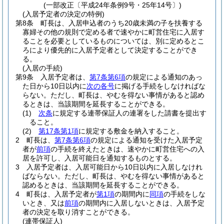
(一部改正〔平成24年条例9号・25年14号〕)
(入居予定者の決定の特例)
第8条
町長は、入居申込者のうち20歳未満の子を扶養する
寡婦その他の規則で定める者で速やかに町営住宅に入居す
ることを必要としているものについては、別に定めるとこ
ろにより優先的に入居予定者として決定することができ
る。
(入居の手続)
第9条
入居予定者は、
第7条第6項
の規定による通知のあっ
た日から10日以内に
次の各号
に掲げる手続をしなければな
らない。
ただし、町長は、やむを得ない事情があると認め
るときは、当該期間を延長することができる。
(1)
次条
に規定する連帯保証人の連署をした請書を提出す
ること。
(2)
第17条第1項
に規定する敷金を納入すること。
2
町長は、
第7条第6項
の規定による通知を受けた入居予定
者が
前項
の手続を終えたときは、速やかに町営住宅への入
居を許可し、入居可能日を通知するものとする。
3
入居予定者は、入居可能日から10日以内に入居しなけれ
ばならない。
ただし、町長は、やむを得ない事情があると
認めるときは、当該期間を延長することができる。
4
町長は、入居予定者が
第1項
の期間内に
同項
の手続をしな
いとき、又は
前項
の期間内に入居しないときは、入居予定
者の決定を取り消すことができる。
(連帯保証人)