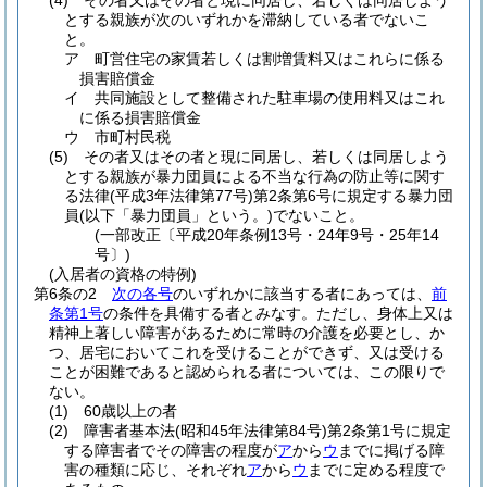
(4)
その者又はその者と現に同居し、若しくは同居しよう
とする親族が次のいずれかを滞納している者でないこ
と。
ア
町営住宅の家賃若しくは割増賃料又はこれらに係る
損害賠償金
イ
共同施設として整備された駐車場の使用料又はこれ
に係る損害賠償金
ウ
市町村民税
(5)
その者又はその者と現に同居し、若しくは同居しよう
とする親族が暴力団員による不当な行為の防止等に関す
る法律
(平成3年法律第77号)
第2条第6号に規定する暴力団
員
(以下「暴力団員」という。)
でないこと。
(一部改正〔平成20年条例13号・24年9号・25年14
号〕)
(入居者の資格の特例)
第6条の2
次の各号
のいずれかに該当する者にあっては、
前
条第1号
の条件を具備する者とみなす。
ただし、身体上又は
精神上著しい障害があるために常時の介護を必要とし、か
つ、居宅においてこれを受けることができず、又は受ける
ことが困難であると認められる者については、この限りで
ない。
(1)
60歳以上の者
(2)
障害者基本法
(昭和45年法律第84号)
第2条第1号に規定
する障害者でその障害の程度が
ア
から
ウ
までに掲げる障
害の種類に応じ、それぞれ
ア
から
ウ
までに定める程度で