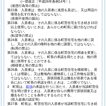
(一部改正〔平成26年条例14号〕)
(迷惑行為等の禁止)
第22条
入居者は、他の入居者に迷惑を及ぼし、又は周辺の
環境を乱す行為をしてはならない。
(長期不使用の届出)
第23条
入居者は、その入居に係る町営住宅を引き続き15日
以上使用しないときは、あらかじめ町長に届け出なければ
ならない。
(転貸等の禁止)
第24条
入居者は、その入居に係る町営住宅を他の者に貸
し、又はその入居の権利を他の者に譲渡してはならない。
(転用の禁止)
第25条
入居者は、その入居に係る町営住宅の用途を変更し
てはならない。
ただし、町長の承認を得たときは、他の用
途に併用することができる。
(模様替え等の禁止等)
第26条
入居者は、その入居に係る町営住宅を模様替し、若
しくは増築し、又は敷地内に建物若しくは工作物を設置し
てはならない。
ただし、原状回復又は撤去が容易である場
合において町長の承認を得たときは、この限りでない。
2
町長は、
前項
の承認を行うに当たり、入居者が当該町営住
宅を明け渡すときは、入居者が自らの費用で原状回復又は
撤去を行うことを条件とするものとする。
(収入超過の認定等)
第27条
町長は、町営住宅の入居者が当該町営住宅に引き続