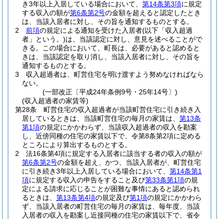
き3年以上入居している場合において、
第14条第3項
に規定
する収入の額が
第6条第2号
の金額を超えると認定したとき
は、当該入居者に対し、その旨を通知するものとする。
2
前項
の規定による通知を受けた入居者
(以下「収入超過
者」という。)
は、当該認定に対し、意見を述べることがで
きる。
この場合において、町長は、必要があると認めると
きは、当該認定を取り消し、当該入居者に対し、その旨を
通知するものとする。
3
収入超過者は、町営住宅を明け渡すよう努めなければなら
ない。
(一部改正〔平成24年条例9号・25年14号〕)
(収入超過者の家賃等)
第28条
町営住宅の収入超過者が当該町営住宅に引き続き入
居しているときは、当該町営住宅の毎月の家賃は、
第13条
第1項
の規定にかかわらず、当該収入超過者の収入を勘案
し、近傍同種の住宅の家賃以下で、令第8条第2項に定める
ところにより算出するものとする。
2
法16条第4項に規定する入居者に該当する者の収入の額が
第6条第2号
の金額を超え、かつ、当該入居者が、町営住宅
に引き続き3年以上入居している場合において、
第14条第1
項
に規定する収入の申告をすること及び
第33条第1項
の規
定による請求に応じることが困難な事情にあると認められ
るときは、
第13条第4項
の規定及び
第1項
の規定にかかわら
ず、当該入居者の町営住宅の毎月の家賃は、毎年度、当該
入居者の収入を勘案し近接同種の住宅の家賃以下で、省令