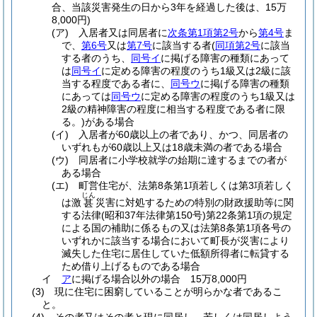
合、当該災害発生の日から3年を経過した後は、15万
8,000円)
(ア)
入居者又は同居者に
次条第1項第2号
から
第4号
ま
で、
第6号
又は
第7号
に該当する者
(
同項第2号
に該当
する者のうち、
同号イ
に掲げる障害の種類にあって
は
同号イ
に定める障害の程度のうち1級又は2級に該
当する程度である者に、
同号ウ
に掲げる障害の種類
にあっては
同号ウ
に定める障害の程度のうち1級又は
2級の精神障害の程度に相当する程度である者に限
る。)
がある場合
(イ)
入居者が60歳以上の者であり、かつ、同居者の
いずれもが60歳以上又は18歳未満の者である場合
(ウ)
同居者に小学校就学の始期に達するまでの者が
ある場合
(エ)
町営住宅が、法第8条第1項若しくは第3項若しく
じん
は激
災害に対処するための特別の財政援助等に関
甚
する法律
(昭和37年法律第150号)
第22条第1項の規定
による国の補助に係るもの又は法第8条第1項各号の
いずれかに該当する場合において町長が災害により
滅失した住宅に居住していた低額所得者に転貸する
ため借り上げるものである場合
イ
ア
に掲げる場合以外の場合 15万8,000円
(3)
現に住宅に困窮していることが明らかな者であるこ
と。