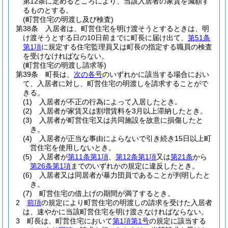
第12条に定めるところにより、当該入居者の家賃を減額す
るものとする。
(町営住宅の明渡し及び検査)
第38条
入居者は、町営住宅を明け渡そうとするときは、明
け渡そうとする日の10日前までに町長に届け出て、
第51条
第1項
に規定する住宅監理員又は町長の指定する職員の検査
を受けなければならない。
(町営住宅の明渡し請求等)
第39条
町長は、
次の各号
のいずれかに該当する場合におい
て、入居者に対し、町営住宅の明渡しを請求することがで
きる。
(1)
入居者が不正の行為によって入居したとき。
(2)
入居者が家賃又は割増賃料を3月以上滞納したとき。
(3)
入居者が町営住宅又は共同施設を故意に損傷したと
き。
(4)
入居者が正当な事由によらないで引き続き15日以上町
営住宅を使用しないとき。
(5)
入居者が
第11条第1項
、
第12条第1項
又は
第21条
から
第26条第1項
までのいずれかの規定に違反したとき。
(6)
入居者又は同居者が暴力団員であることが判明したと
き。
(7)
町営住宅の借上げの期間が満了するとき。
2
前項
の規定により町営住宅の明渡しの請求を受けた入居者
は、速やかに当該町営住宅を明け渡さなければならない。
3
町長は、町営住宅において
第1項第1号
の規定に該当する