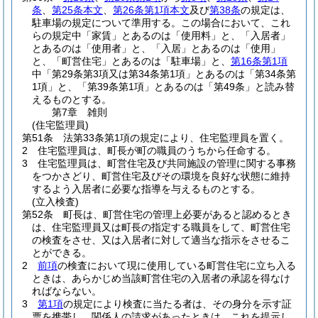
条
、
第25条本文
、
第26条第1項本文
及び
第38条
の規定は、
駐車場の規定について準用する。
この場合において、これ
らの規定中「家賃」とあるのは「使用料」と、「入居者」
とあるのは「使用者」と、「入居」とあるのは「使用」
と、「町営住宅」とあるのは「駐車場」と、
第16条第1項
中「第29条第3項又は第34条第1項」とあるのは「第34条第
1項」と、「第39条第1項」とあるのは「第49条」と読み替
えるものとする。
第7章
雑則
(住宅監理員)
第51条
法第33条第1項の規定により、住宅監理員を置く。
2
住宅監理員は、町長が町の職員のうちから任命する。
3
住宅監理員は、町営住宅及び共同施設の管理に関する事務
をつかさどり、町営住宅及びその環境を良好な状態に維持
するよう入居者に必要な指導を与えるものとする。
(立入検査)
第52条
町長は、町営住宅の管理上必要があると認めるとき
は、住宅監理員又は町長の指定する職員をして、町営住宅
の検査をさせ、又は入居者に対して適当な指示をさせるこ
とができる。
2
前項
の検査において現に使用している町営住宅に立ち入る
ときは、あらかじめ当該町営住宅の入居者の承認を得なけ
ればならない。
3
第1項
の規定により検査に当たる者は、その身分を示す証
票を携帯し、関係人の請求があったときは、これを提示し