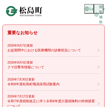
ペ
メニューを飛ばして本文へ
閲
ー
Language
覧
ジ
補
の
助
先
頭
重要なお知らせ
で
す
。
2026年8月7日更新
お盆期間中における医療機関の診療状況について
2026年8月4日更新
クマ目撃等情報について
2026年7月30日更新
令和8年度松島町職員採用試験案内
2026年7月17日更新
令和7年度税制改正に伴う令和8年度介護保険料の特例措置
について