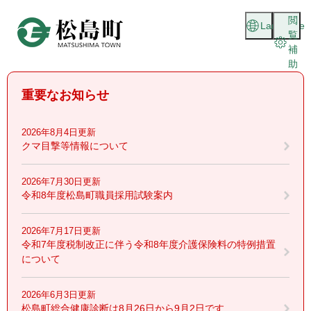
ペ
メニューを飛ばして本文へ
閲
ー
Language
覧
ジ
補
の
助
先
頭
重要なお知らせ
で
す
。
2026年8月4日更新
クマ目撃等情報について
2026年7月30日更新
令和8年度松島町職員採用試験案内
2026年7月17日更新
令和7年度税制改正に伴う令和8年度介護保険料の特例措置
について
2026年6月3日更新
松島町総合健康診断は8月26日から9月2日です