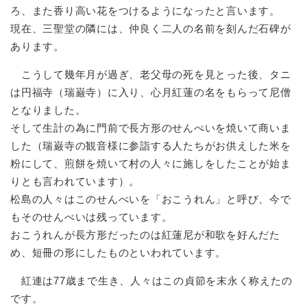
ろ、また香り高い花をつけるようになったと言います。
現在、三聖堂の隣には、仲良く二人の名前を刻んだ石碑が
あります。
こうして幾年月が過ぎ、老父母の死を見とった後、タニ
は円福寺（瑞巌寺）に入り、心月紅蓮の名をもらって尼僧
となりました。
そして生計の為に門前で長方形のせんべいを焼いて商いま
した（瑞巌寺の観音様に参詣する人たちがお供えした米を
粉にして、煎餅を焼いて村の人々に施しをしたことが始ま
りとも言われています）。
松島の人々はこのせんべいを「おこうれん」と呼び、今で
もそのせんべいは残っています。
おこうれんが長方形だったのは紅蓮尼が和歌を好んだた
め、短冊の形にしたものといわれています。
紅連は77歳まで生き、人々はこの貞節を末永く称えたの
です。