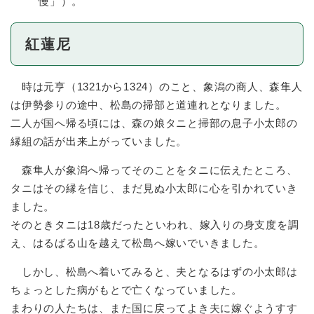
慢」）。
紅蓮尼
時は元亨（1321から1324）のこと、象潟の商人、森隼人
は伊勢参りの途中、松島の掃部と道連れとなりました。
二人が国へ帰る頃には、森の娘タニと掃部の息子小太郎の
縁組の話が出来上がっていました。
森隼人が象潟へ帰ってそのことをタニに伝えたところ、
タニはその縁を信じ、まだ見ぬ小太郎に心を引かれていき
ました。
そのときタニは18歳だったといわれ、嫁入りの身支度を調
え、はるばる山を越えて松島へ嫁いでいきました。
しかし、松島へ着いてみると、夫となるはずの小太郎は
ちょっとした病がもとで亡くなっていました。
まわりの人たちは、また国に戻ってよき夫に嫁ぐようすす