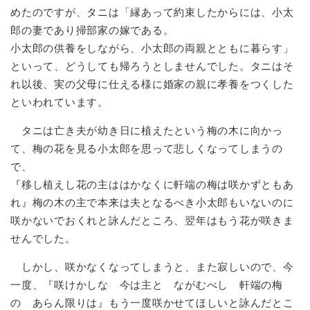
めたのですが、タニは「縁あって約束したからには、小太
郎の妻であり掃部家の嫁である。
小太郎の供養をしながら、小太郎の両親とともに暮らす」
といって、どうしても帰ろうとしませんでした。タニはそ
れ以後、実の父母に仕える様に婚家の親に孝養をつくした
といわれています。
タニは亡き夫が幼き日に植えたという梅の木に向かっ
て、梅の花を見る小太郎を思って悲しくなってしまうの
で、
『移し植えし花の主ははかなくに軒端の梅は咲かずともあ
れ』梅の木の主で本来は夫となるべき小太郎もいないのに
咲かないでおくれと詠んだところ、翌年はもう花が咲きま
せんでした。
しかし、咲かなくなってしまうと、また寂しいので、今
一度、『咲けかしな 今は主と ながむべし 軒端の梅
の あらん限りは』もう一度咲かせてほしいと詠んだとこ