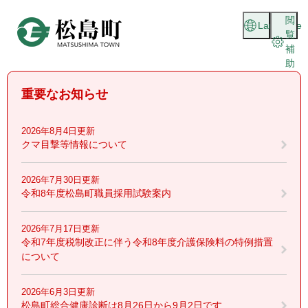
ペ
メニューを飛ばして本文へ
閲
ー
Language
覧
ジ
補
の
助
先
頭
重要なお知らせ
で
す
。
2026年8月4日更新
クマ目撃等情報について
2026年7月30日更新
令和8年度松島町職員採用試験案内
2026年7月17日更新
令和7年度税制改正に伴う令和8年度介護保険料の特例措置
について
2026年6月3日更新
松島町総合健康診断は8月26日から9月2日です