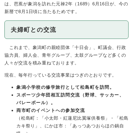
は、芭蕉が象潟を訪れた元禄2年（1689）6月16日が、今の
新暦で8月1日頃に当たるためです。
夫婦町との交流
これまで、象潟町の親睦団体「十日会」、町議会、行政
協力員、婦人会、青年グループ、太鼓グループなど多くの
人々が交流を積み重ねております。
現在、毎年行っている交流事業はつぎのとおりです。
象潟小学校の修学旅行として松島町を訪問。
スポーツ少年団相互訪問交流（野球、サッカー、
バレーボール）。
両市町のイベントへの参加交流
（松島町：「小太郎・紅蓮尼比翼塚供養祭」・「松島
カキ祭り」、にかほ市：「あっつあつおらほの鍋自