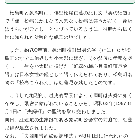
松島町と象潟町は、俳聖松尾芭蕉の紀行文『奥の細道』
で「俤 松嶋にかよひて又異なり松嶋は笑うが如く 象潟
はうらむがごとし」とつづっているように、往時から広く
世に知られた対照的な絶景の地でした。
また、約700年前、象潟町横町出身の谷（たに）女が松
島町のすでに他界した小太郎に嫁ぎ、その父母に孝養を尽
くし、一生を小太郎に捧げた『軒端の梅心月庵紅蓮尼物
語』は日本女性の鑑として語り伝えられており、松島町名
物の「松島こうれん」は紅蓮尼が残したものです。
こうした地理的、歴史的背景によって両町は夫婦の如く
存在し、緊密に結ばれていることから、昭和62年(1987)8
月1日に「夫婦町」の盟約を取り交わしました。
同日、紅蓮尼の生家跡である象潟町公会堂の前庭で、紅蓮
尼碑が建立されました。
なお、「夫婦町盟約締結調印式」が8月1日に行われたの