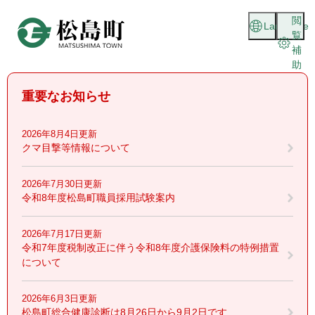
ペ
メニューを飛ばして本文へ
閲
ー
Language
覧
ジ
補
の
助
先
頭
重要なお知らせ
で
す
。
2026年8月4日更新
クマ目撃等情報について
2026年7月30日更新
令和8年度松島町職員採用試験案内
2026年7月17日更新
令和7年度税制改正に伴う令和8年度介護保険料の特例措置
について
2026年6月3日更新
松島町総合健康診断は8月26日から9月2日です