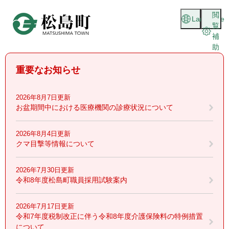
ペ
メニューを飛ばして本文へ
閲
ー
Language
覧
ジ
補
の
助
先
頭
重要なお知らせ
で
す
。
2026年8月7日更新
お盆期間中における医療機関の診療状況について
2026年8月4日更新
クマ目撃等情報について
2026年7月30日更新
令和8年度松島町職員採用試験案内
2026年7月17日更新
令和7年度税制改正に伴う令和8年度介護保険料の特例措置
について