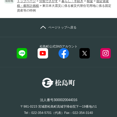
トップページ
>
分類でさがす
>
暮らし・手続き
>
税金
>
固定資産
現在地
税・都市計画税
>
東日本大震災に係る被災代替住宅用地に係る固定
資産等の特例
ページトップへ戻る
松島町公式SNSアカウント
法人番号3000020044016
〒981-0215 宮城郡松島町高城字帰命院下一19番地の1
Tel：022-354-5701（代表）Fax：022-354-3140