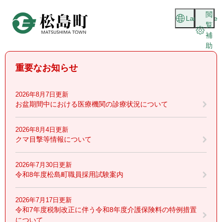
ペ
メニューを飛ばして本文へ
閲
ー
Language
覧
ジ
補
の
助
先
頭
重要なお知らせ
で
す
。
2026年8月7日更新
お盆期間中における医療機関の診療状況について
2026年8月4日更新
クマ目撃等情報について
2026年7月30日更新
令和8年度松島町職員採用試験案内
2026年7月17日更新
令和7年度税制改正に伴う令和8年度介護保険料の特例措置
について