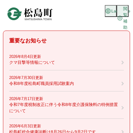
ペ
メニューを飛ばして本文へ
閲
ー
Language
覧
ジ
補
の
助
先
頭
重要なお知らせ
で
す
。
2026年8月4日更新
クマ目撃等情報について
2026年7月30日更新
令和8年度松島町職員採用試験案内
2026年7月17日更新
令和7年度税制改正に伴う令和8年度介護保険料の特例措置
について
2026年6月3日更新
松島町総合健康診断は8月26日から9月2日です