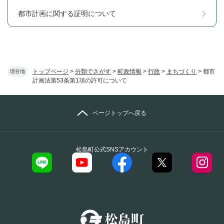
都市計画に関する証明について
トップページ
>
分類でさがす
>
町政情報
>
行政
>
まちづくり
>
都市
現在地
計画法第53条第1項の許可について
ページトップへ戻る
松島町公式SNSアカウント