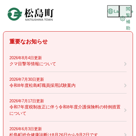
ペ
メニューを飛ばして本文へ
閲
ー
Language
覧
ジ
補
の
助
先
頭
重要なお知らせ
で
す
。
2026年8月4日更新
クマ目撃等情報について
2026年7月30日更新
令和8年度松島町職員採用試験案内
2026年7月17日更新
令和7年度税制改正に伴う令和8年度介護保険料の特例措置
について
2026年6月3日更新
松島町総合健康診断は8月26日から9月2日です