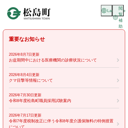
ペ
メニューを飛ばして本文へ
閲
ー
Language
覧
ジ
補
の
助
先
頭
重要なお知らせ
で
す
。
2026年8月7日更新
お盆期間中における医療機関の診療状況について
2026年8月4日更新
クマ目撃等情報について
2026年7月30日更新
令和8年度松島町職員採用試験案内
2026年7月17日更新
令和7年度税制改正に伴う令和8年度介護保険料の特例措置
について