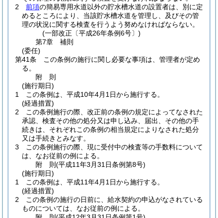
2
前項
の簡易専用水道以外の貯水槽水道の設置者は、別に定
めるところにより、当該貯水槽水道を管理し、及びその管
理の状況に関する検査を行うよう努めなければならない。
(一部改正〔平成26年条例6号〕)
第7章
補則
(委任)
第41条
この条例の施行に関し必要な事項は、管理者が定め
る。
附
則
(施行期日)
1
この条例は、平成10年4月1日から施行する。
(経過措置)
2
この条例施行の際、改正前の条例の規定によってなされた
承認、検査その他の処分又は申し込み、届出、その他の手
続きは、それぞれこの条例の相当規定によりなされた処分
又は手続きとみなす。
3
この条例施行の際、現に受付中の検査等の手数料について
は、なお従前の例による。
附
則
(平成11年3月31日
条例第8号)
(施行期日)
1
この条例は、平成11年4月1日から施行する。
(経過措置)
2
この条例の施行の日前に、給水契約の申込がなされている
ものについては、なお従前の例による。
附
則
(平成12年3月31日
条例第1号)