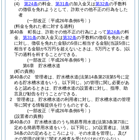
(4)
第24条
の料金、
第31条
の加入金又は
第32条
の手数料
の徴収を免れようとして、詐欺その他不正の行為をした
者
(一部改正〔平成26年条例6号〕)
(料金を免れた者に対する過料)
第40条
町長は、詐欺その他不正の行為によって
第24条
の料
金、
第31条
の加入金又は
第32条
の手数料の徴収を免れた者
に対し、徴収を免れた金額の5倍に相当する金額
(当該5倍に
相当する金額が5万円を超えないときは、5万円とする。)
以
下の過料を科することができる。
(一部改正〔平成26年条例6号〕)
第6章
貯水槽水道
(町の責務)
第40条の2
管理者は、貯水槽水道
(法第14条第2項第5号に定
める貯水槽水道をいう。以下同じ。)
の管理に関し必要があ
ると認めるときは、貯水槽水道の設置者に対し、指導、助
言及び勧告を行うことができる。
2
管理者は、貯水槽水道の利用者に対し、貯水槽水道の管理
等に関する情報提供を行うものとする。
(一部改正〔平成26年条例6号〕)
(設置者の責務)
第40条の3
貯水槽水道のうち簡易専用水道
(法第3条第7項に
定める簡易専用水道をいう。以下同じ。)
の設置者は、法第
34条の2の定めるところにより、その水道を管理し、及び
その管理の状況に関する検査を受けなければならない。