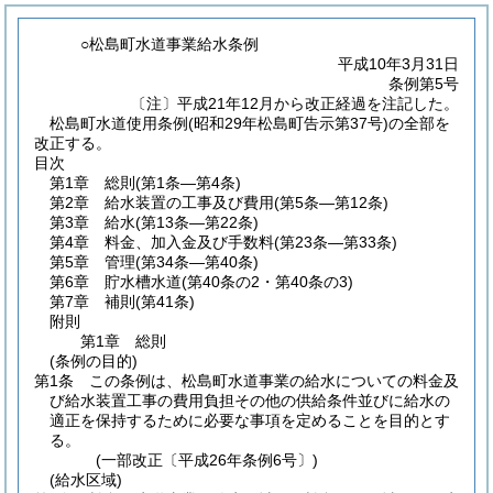
○松島町水道事業給水条例
平成10年3月31日
条例第5号
〔注〕平成21年12月から改正経過を注記した。
松島町水道使用条例(昭和29年松島町告示第37号)の全部を
改正する。
目次
第1章
総則
(第1条―第4条)
第2章
給水装置の工事及び費用
(第5条―第12条)
第3章
給水
(第13条―第22条)
第4章
料金、加入金及び手数料
(第23条―第33条)
第5章
管理
(第34条―第40条)
第6章
貯水槽水道
(第40条の2・第40条の3)
第7章
補則
(第41条)
附則
第1章
総則
(条例の目的)
第1条
この条例は、松島町水道事業の給水についての料金及
び給水装置工事の費用負担その他の供給条件並びに給水の
適正を保持するために必要な事項を定めることを目的とす
る。
(一部改正〔平成26年条例6号〕)
(給水区域)