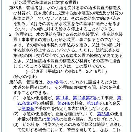
(給水装置の基準違反に対する措置)
第35条
管理者は、水の供給を受ける者の給水装置の構造及
び材質が、政令第6条に規定する給水装置の構造及び材質の
基準に適合していないときは、その者の給水契約の申込み
を拒み、又はその者が給水装置をその基準に適合させるま
での間、その者に対する給水を停止することができる。
2
管理者は、水の供給を受ける者の給水装置が、指定給水装
置工事事業者の施行した給水装置工事に係るものでないと
きは、その者の給水契約の申込みを拒み、又はその者に対
する給水を停止することができる。
ただし、法第16条の2
第3項の国土交通省令で定める給水装置の軽微な変更である
とき、又は当該給水装置の構造及び材質がその基準に適合
していることを確認したときは、この限りでない。
(一部改正〔平成21年条例31号・26年6号〕)
(給水の停止)
第36条
管理者は、
次の各号
のいずれかに該当するときは、
水道の使用者に対し、その理由の継続する間、給水を停止
することができる。
(1)
水道の使用者が、
第11条
、
第12条第2項
の工事費、
第
21条第2項
の修繕費、
第24条
の料金、
第31条
の加入金又
は
第32条
の手数料を指定期限内に納入しないとき。
(2)
水道の使用者が、正当な理由がなくて、
第25条
の使用
水量の計量又は
第34条
の検査を拒み、又は妨げたとき。
(3)
給水栓を、汚染のおそれのある器物又は施設と連絡し
て使用する場合において、警告を発しても、なお、これ