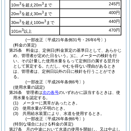
3
3
245円
10m
を超え20m
まで
3
3
400円
20m
を超え30m
まで
3
3
440円
30m
を超え100m
まで
3
470円
101m
以上
(一部改正〔平成21年条例31号・26年6号〕)
(料金の算定)
第25条
料金は、定例日
(料金算定の基準日として、あらかじ
め、管理者が定めた日をいう。)
に、メーターの検針を行
い、その計量した使用水量をもって定例日の属する翌月分
として算定する。
ただし、やむを得ない理由があるとき
は、管理者は、定例日以外の日に検針を行うことができ
る。
(一部改正〔平成26年条例6号〕)
(使用水量の認定)
第26条
管理者は
次の各号
のいずれかに該当するときは、使
用水量を認定する。
(1)
メーターに異常があったとき。
(2)
使用水量が不明のとき。
(3)
共用給水装置により、水道を使用するとき。
(一部改正〔平成26年条例6号〕)
(特別な場合における料金の算定)
第27条
月の中途において水道の使用を開始し、又は中止し