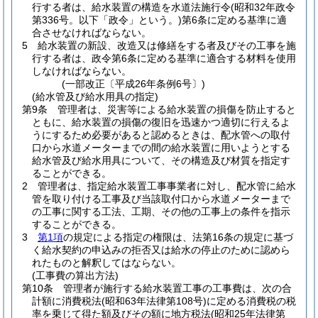
行する者は、給水装置の構造を水道法施行令
(昭和32年政令
第336号。以下「政令」という。)
第6条に定める基準に適
合させなければならない。
5
給水装置の新設、改造又は修繕をする者及びその工事を施
行する者は、政令第6条に定める基準に適合する材料を使用
しなければならない。
(一部改正〔平成26年条例6号〕)
(給水管及び給水用具の指定)
第9条
管理者は、災害等による給水装置の損傷を防止すると
ともに、給水装置の損傷の復旧を迅速かつ適切に行えるよ
うにするため必要があると認めるときは、配水管への取付
口から水道メーターまでの間の給水装置に用いようとする
給水管及び給水用具について、その構造及び材質を指定す
ることができる。
2
管理者は、指定給水装置工事事業者に対し、配水管に給水
管を取り付ける工事及び当該取付口から水道メーターまで
の工事に関する工法、工期、その他の工事上の条件を指示
することができる。
3
第1項
の規定による指定の権限は、法第16条の規定に基づ
く給水契約の申込みの拒否又は給水の停止のために認めら
れたものと解釈してはならない。
(工事費の算出方法)
第10条
管理者が施行する給水装置工事の工事費は、次の合
計額に消費税法
(昭和63年法律第108号)
に定める消費税の税
率を乗じて得た額及びその額に地方税法
(昭和25年法律第