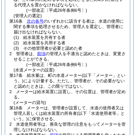
る代理人を置かなければならない。
(一部改正〔平成26年条例6号〕)
(管理人の選定)
第16条
次の各号
のいずれかに該当する者は、水道の使用に
関する事項を処理させるため、管理人を選定し、管理者に
届け出なければならない。
(1)
給水装置を共有する者
(2)
給水装置を共用する者
(3)
その他管理者が必要と認めた者
2
管理者は、
前項
の管理人を不適当と認めたときは、変更さ
せることができる。
(一部改正〔平成26年条例6号〕)
(水道メーターの設置)
第17条
給水量は、町の水道メーター
(以下「メーター」とい
う。)
により計量する。
ただし、管理者が、その必要がない
と認めたときは、この限りではない。
2
メーターは給水装置に設置し、その位置は、管理者が定め
る。
(メーターの貸与)
第18条
メーターは、管理者が設置して、水道の使用者又は
管理人若しくは給水装置の所有者
(以下「水道使用者等」と
いう。)
に保管させる。
2
水道使用者等は、善良な管理の注意をもってメーターを管
理しなければならない。