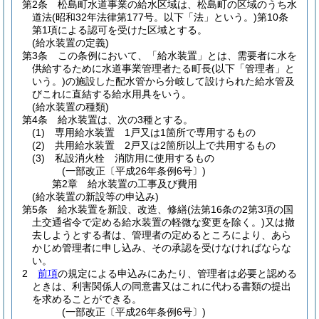
第2条
松島町水道事業の給水区域は、松島町の区域のうち水
道法
(昭和32年法律第177号。以下「法」という。)
第10条
第1項による認可を受けた区域とする。
(給水装置の定義)
第3条
この条例において、「給水装置」とは、需要者に水を
供給するために水道事業管理者たる町長
(以下「管理者」と
いう。)
の施設した配水管から分岐して設けられた給水管及
びこれに直結する給水用具をいう。
(給水装置の種類)
第4条
給水装置は、次の3種とする。
(1)
専用給水装置 1戸又は1箇所で専用するもの
(2)
共用給水装置 2戸又は2箇所以上で共用するもの
(3)
私設消火栓 消防用に使用するもの
(一部改正〔平成26年条例6号〕)
第2章
給水装置の工事及び費用
(給水装置の新設等の申込み)
第5条
給水装置を新設、改造、修繕
(法第16条の2第3項の国
土交通省令で定める給水装置の軽微な変更を除く。)
又は撤
去しようとする者は、管理者の定めるところにより、あら
かじめ管理者に申し込み、その承認を受けなければならな
い。
2
前項
の規定による申込みにあたり、管理者は必要と認める
ときは、利害関係人の同意書又はこれに代わる書類の提出
を求めることができる。
(一部改正〔平成26年条例6号〕)