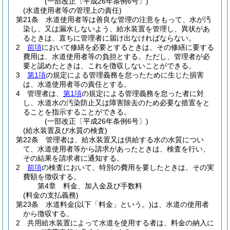
(一部改正〔平成26年条例6号〕)
(水道使用者等の管理上の責任)
第21条
水道使用者等は善良な管理の注意をもって、水が汚
染し、又は漏水しないよう、給水装置を管理し、異状があ
るときは、直ちに管理者に届け出なければならない。
2
前項
において修繕を必要とするときは、その修繕に要する
費用は、水道使用者等の負担とする。
ただし、管理者が必
要と認めたときは、これを徴収しないことができる。
3
第1項
の規定による管理義務を怠ったために生じた損害
は、水道使用者等の責任とする。
4
管理者は、
第1項
の規定による管理義務を怠った者に対
し、水道水の汚染防止又は障害除去のため必要な措置をと
ることを指示することができる。
(一部改正〔平成26年条例6号〕)
(給水装置及び水質の検査)
第22条
管理者は、給水装置又は供給する水の水質につい
て、水道使用者等から請求があったときは、検査を行い、
その結果を請求者に通知する。
2
前項
の検査において、特別の費用を要したときは、その実
費額を徴収する。
第4章
料金、加入金及び手数料
(料金の支払義務)
第23条
水道料金
(以下「料金」という。)
は、水道の使用者
から徴収する。
2
共用給水装置によって水道を使用する者は、料金の納入に