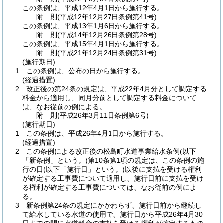
この条例は、平成12年4月1日から施行する。
附
則
(平成12年12月27日
条例第41号)
この条例は、平成13年1月6日から施行する。
附
則
(平成14年12月26日
条例第28号)
この条例は、平成15年4月1日から施行する。
附
則
(平成21年12月24日
条例第31号)
(施行期日)
1
この条例は、公布の日から施行する。
(経過措置)
2
改正後の第24条の規定は、平成22年4月分として調定する
料金から適用し、同月分前として調定する料金について
は、なお従前の例による。
附
則
(平成26年3月11日
条例第6号)
(施行期日)
1
この条例は、平成26年4月1日から施行する。
(経過措置)
2
この条例による改正後の松島町水道事業給水条例
(以下
「新条例」という。)
第10条第1項の規定は、この条例の施
行の日
(以下「施行日」という。)
以後に支払を受ける権利
が確定する工事費について適用し、施行日前に支払を受け
る権利が確定する工事費については、なお従前の例によ
る。
3
新条例第24条の規定にかかわらず、施行日前から継続し
て給水している水道の使用で、施行日から平成26年4月30