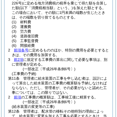
226号)
に定める地方消費税の税率を乗じて得た額を合算し
た額
(以下「消費税相当額」という。)
を加えた額とする。
この場合において、その額に1円未満の端数が生じたとき
は、その端数を切り捨てるものとする。
(1)
材料費
(2)
運搬費
(3)
労力費
(4)
道路復旧費
(5)
工事監督費
(6)
間接経費
2
前項各号
に定めるもののほか、特別の費用を必要とすると
きは、その費用を加算する。
3
前2項
に規定する工事費の算出に関して必要な事項は、別
に管理者が定める。
(一部改正〔平成26年条例6号〕)
(工事費の予納)
第11条
管理者に給水装置の工事を申し込む者は、設計によ
って算出した給水装置の工事費の概算額を予納しなければ
ならない。
ただし、管理者が、その必要がないと認めた工
事については、この限りではない。
2
前項
の工事費の概算額は、工事竣工後に精算する。
(一部改正〔平成26年条例6号〕)
(給水装置の変更等の工事)
第12条
管理者は、配水管の移転その他特別の理由によっ
て、給水装置に変更を加える工事を必要とするときは、当