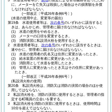
3
水道使用者等が、
前項
の規定による管理義務を怠ったため
に、メーターを亡失又は毀損した場合はその損害額を弁償
しなければならない。
(一部改正〔平成26年条例6号〕)
(水道の使用中止、変更等の届出)
第19条
水道使用者等は、
次の各号
のいずれかに該当すると
きは、あらかじめ、管理者に届け出なければならない。
(1)
水道の使用をやめるとき。
(2)
メーターの口径を変更するとき。
(3)
消防演習に私設消火栓を使用するとき。
2
水道使用者等は、
次の各号
のいずれかに該当するときは、
速やかに、管理者に届け出なければならない。
(1)
水道の使用者の氏名又は住所に変更があったとき。
(2)
給水装置の所有者に変更があったとき。
(3)
消防用として水道を使用したとき。
(4)
管理人に変更があったとき又はその住所に変更があっ
たとき。
(一部改正〔平成26年条例6号〕)
(私設消火栓の使用)
第20条
私設消火栓は、消防又は消防の演習の場合のほか使
用してはならない。
2
私設消火栓を、消防の演習に使用するときは、管理者の指
定する町職員の立会いを要する。
3
私設消火栓を消防の演習に使用するときは、使用時間は
10分を超えてはならない。