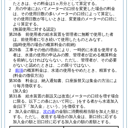
たときは、その料金は1ヵ月分として算定する。
2
月の中途においてメーターの口径を変更した場合の料金
は、その使用日数の多いメーターの口径によって算定し、
その使用日数が等しいときは、変更後のメーターの口径に
より算定する。
(無届使用に対する認定)
第28条
前使用者の給水装置を管理者に無断で使用した者
は、前使用者に引き続いて使用したものとみなす。
(臨時使用の場合の概算料金の前納)
第29条
工事その他の理由により、一時的に水道を使用する
者は、水道の使用の申込みの際、管理者が定める概算料金
を前納しなければならない。
ただし、管理者が、その必要
がないと認めたときは、この限りではない。
2
前項
の概算料金は、水道の使用をやめたとき、精算する。
(料金の徴収方法)
第30条
料金は、納入通知書、口座振替又は集金の方法によ
り毎月徴収する。
(加入金)
第31条
給水装置の新設又は改造
(メーターの口径を増す場合
に限る。以下この条において同じ。)
をする者から水道加入
金
(以下「加入金」という。)
を徴収する。
2
加入金の額は、
次の表
の金額に消費税相当額を加えた額と
する。
ただし、改造する場合の加入金は、新口径に応ずる
加入金の額と旧口径に応ずる加入金の額の差額とする。