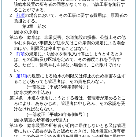
該給水装置の所有者の同意がなくても、当該工事を施行す
ることができる。
2
前項
の場合において、その工事に要する費用は、原因者の
負担とする。
第3章
給水
(給水の原則)
第13条
給水は、非常災害、水道施設の損傷、公益上その他
やむを得ない事情及び法令又はこの条例の規定による場合
のほか、制限又は停止することはない。
2
前項
の規定により給水を制限又は停止しようとするとき
は、その日時及び区域を定めて、その都度これを予告す
る。
ただし、緊急やむを得ない場合は、この限りではな
い。
3
第1項
の規定による給水の制限又は停止のため損害を生ず
ることがあっても管理者は、その責を負わない。
(一部改正〔平成26年条例6号〕)
(給水契約の申込み)
第14条
水道を使用しようとする者は、管理者が定めるとこ
ろにより、あらかじめ、管理者に申し込み、その承認を受
けなければならない。
(一部改正〔平成26年条例6号〕)
(給水装置の所有者の代理人)
第15条
給水装置の所有者が町内に居住しないとき又は管理
者において必要があると認めたときは、給水装置の所有者
は、この条例に定める事項を処理させるため町内に居住す