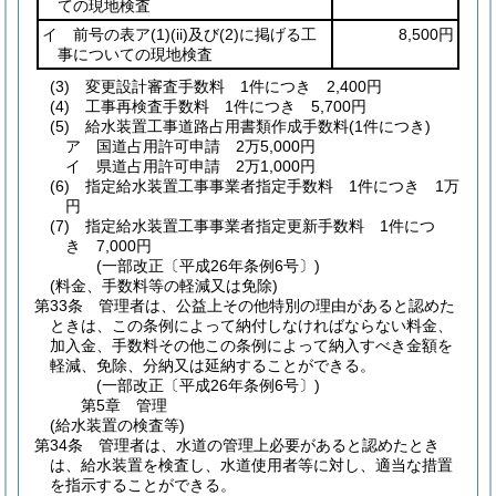
ての現地検査
イ 前号の表ア
(1)
(ii)
及び
(2)
に掲げる工
8,500円
事についての現地検査
(3)
変更設計審査手数料 1件につき 2,400円
(4)
工事再検査手数料 1件につき 5,700円
(5)
給水装置工事道路占用書類作成手数料
(1件につき)
ア
国道占用許可申請 2万5,000円
イ
県道占用許可申請 2万1,000円
(6)
指定給水装置工事事業者指定手数料 1件につき 1万
円
(7)
指定給水装置工事事業者指定更新手数料 1件につ
き 7,000円
(一部改正〔平成26年条例6号〕)
(料金、手数料等の軽減又は免除)
第33条
管理者は、公益上その他特別の理由があると認めた
ときは、この条例によって納付しなければならない料金、
加入金、手数料その他この条例によって納入すべき金額を
軽減、免除、分納又は延納することができる。
(一部改正〔平成26年条例6号〕)
第5章
管理
(給水装置の検査等)
第34条
管理者は、水道の管理上必要があると認めたとき
は、給水装置を検査し、水道使用者等に対し、適当な措置
を指示することができる。