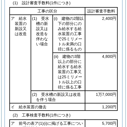
(1)
設計審査手数料
(1件につき)
工事の区分
設計審査手数料
ア 給水
(1)
受水
(i)
建物の2階以
2,400円
装置の
槽の新
下の部分にの
新設又
設又は
み給水する給
は改造
改造を
水装置の工事
伴わな
で25ミリメー
い場合
トル未満の口
径に係るもの
(ii)
建物の3階
4,800円
以上の部分に
給水する給水
装置の工事又
は25ミリメー
トル以上の口
径に係る工事
(2)
受水槽の新設又は改造
1万7,000円
を伴う場合
イ 給水装置の撤去
1,200円
(2)
工事検査手数料
(1件につき)
ア 前号の表ア
(1)
(i)
に掲げる工事につい
5,700円