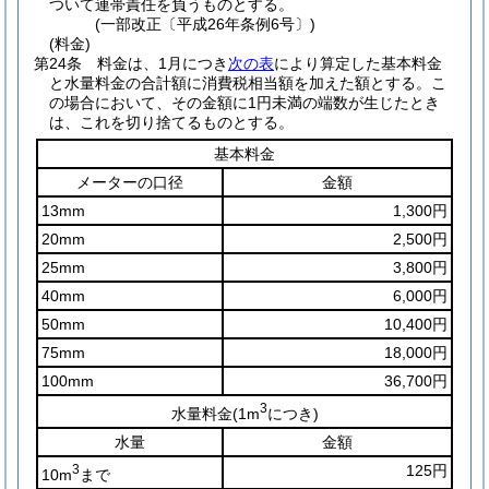
ついて連帯責任を負うものとする。
(一部改正〔平成26年条例6号〕)
(料金)
第24条
料金は、1月につき
次の表
により算定した基本料金
と水量料金の合計額に消費税相当額を加えた額とする。
こ
の場合において、その金額に1円未満の端数が生じたとき
は、これを切り捨てるものとする。
基本料金
メーターの口径
金額
13mm
1,300円
20mm
2,500円
25mm
3,800円
40mm
6,000円
50mm
10,400円
75mm
18,000円
100mm
36,700円
3
水量料金
(1m
につき)
水量
金額
3
125円
10m
まで