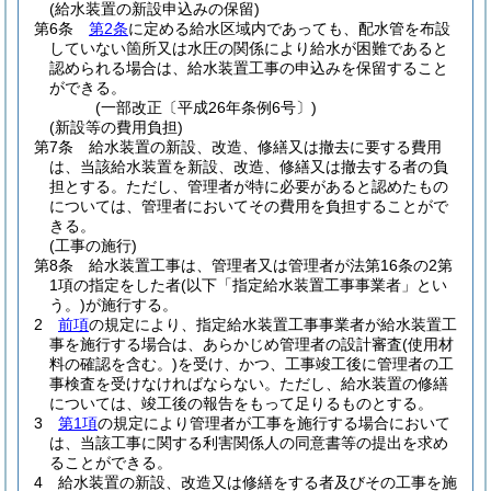
(給水装置の新設申込みの保留)
第6条
第2条
に定める給水区域内であっても、配水管を布設
していない箇所又は水圧の関係により給水が困難であると
認められる場合は、給水装置工事の申込みを保留すること
ができる。
(一部改正〔平成26年条例6号〕)
(新設等の費用負担)
第7条
給水装置の新設、改造、修繕又は撤去に要する費用
は、当該給水装置を新設、改造、修繕又は撤去する者の負
担とする。
ただし、管理者が特に必要があると認めたもの
については、管理者においてその費用を負担することがで
きる。
(工事の施行)
第8条
給水装置工事は、管理者又は管理者が法第16条の2第
1項の指定をした者
(以下「指定給水装置工事事業者」とい
う。)
が施行する。
2
前項
の規定により、指定給水装置工事事業者が給水装置工
事を施行する場合は、あらかじめ管理者の設計審査
(使用材
料の確認を含む。)
を受け、かつ、工事竣工後に管理者の工
事検査を受けなければならない。
ただし、給水装置の修繕
については、竣工後の報告をもって足りるものとする。
3
第1項
の規定により管理者が工事を施行する場合において
は、当該工事に関する利害関係人の同意書等の提出を求め
ることができる。
4
給水装置の新設、改造又は修繕をする者及びその工事を施