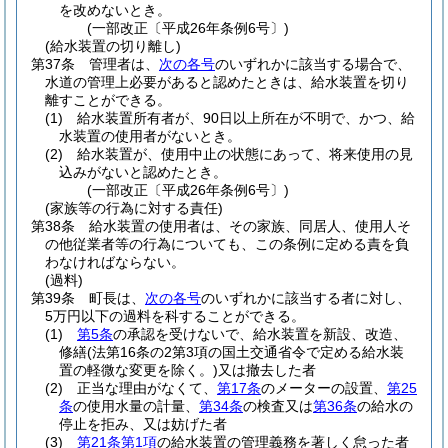
を改めないとき。
(一部改正〔平成26年条例6号〕)
(給水装置の切り離し)
第37条
管理者は、
次の各号
のいずれかに該当する場合で、
水道の管理上必要があると認めたときは、給水装置を切り
離すことができる。
(1)
給水装置所有者が、90日以上所在が不明で、かつ、給
水装置の使用者がないとき。
(2)
給水装置が、使用中止の状態にあって、将来使用の見
込みがないと認めたとき。
(一部改正〔平成26年条例6号〕)
(家族等の行為に対する責任)
第38条
給水装置の使用者は、その家族、同居人、使用人そ
の他従業者等の行為についても、この条例に定める責を負
わなければならない。
(過料)
第39条
町長は、
次の各号
のいずれかに該当する者に対し、
5万円以下の過料を科することができる。
(1)
第5条
の承認を受けないで、給水装置を新設、改造、
修繕
(法第16条の2第3項の国土交通省令で定める給水装
置の軽微な変更を除く。)
又は撤去した者
(2)
正当な理由がなくて、
第17条
のメーターの設置、
第25
条
の使用水量の計量、
第34条
の検査又は
第36条
の給水の
停止を拒み、又は妨げた者
(3)
第21条第1項
の給水装置の管理義務を著しく怠った者