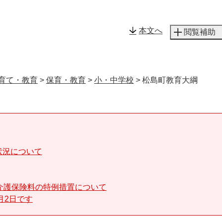
メニューを飛ばして本文へ
本文へ
閲覧補助
育て・教育
>
保育・教育
>
小・中学校
>
松島町教育大綱
状況について
介護保険料の特例措置について
月2日です