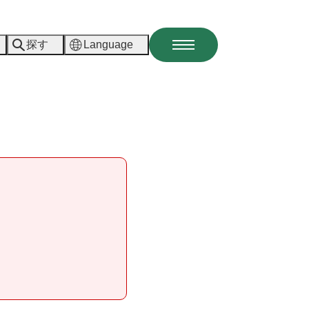
探す
Language
メ
ニ
ュ
ー