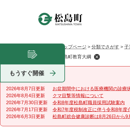
ペ
ー
ジ
の
先
頭
で
トップページ
>
分類でさがす
>
子
現在地
す
松島町教育大綱
足あと
。
もうすぐ開催
重要なお知らせ
2026年8月7日更新
お盆期間中における医療機関の診療
2026年8月4日更新
クマ目撃等情報について
2026年7月30日更新
令和8年度松島町職員採用試験案内
2026年7月17日更新
令和7年度税制改正に伴う令和8年度
2026年6月3日更新
松島町総合健康診断は8月26日から9