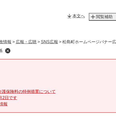
メニューを飛ばして本文へ
本文へ
閲覧補助
政情報
>
広報・広聴
>
SNS広報
>
松島町ホームページバナー
係
介護保険料の特例措置について
月2日です
る情報