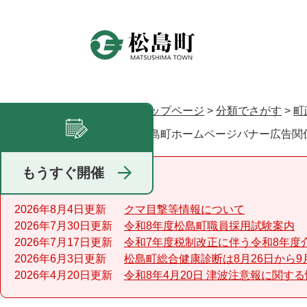
ペ
ー
ジ
の
先
頭
で
トップページ
>
分類でさがす
>
町
現在地
す
松島町ホームページバナー広告関
足あと
。
もうすぐ開催
重要なお知らせ
2026年8月4日更新
クマ目撃等情報について
2026年7月30日更新
令和8年度松島町職員採用試験案内
2026年7月17日更新
令和7年度税制改正に伴う令和8年度
2026年6月3日更新
松島町総合健康診断は8月26日から9
2026年4月20日更新
令和8年4月20日 津波注意報に関す