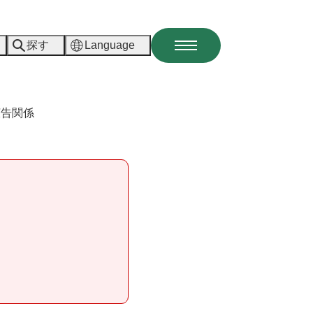
探す
Language
メ
ニ
ュ
ー
広告関係