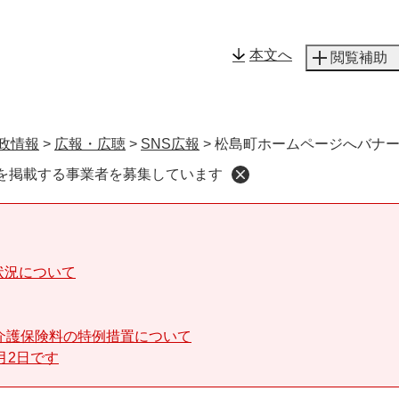
メニューを飛ばして本文へ
本文へ
閲覧補助
政情報
>
広報・広聴
>
SNS広報
>
松島町ホームページへバナ
を掲載する事業者を募集しています
状況について
介護保険料の特例措置について
月2日です