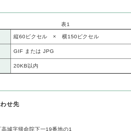
表1
縦60ピクセル × 横150ピクセル
GIF または JPG
20KB以内
合わせ先
高城字帰命院下一19番地の1