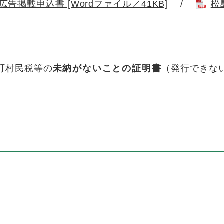
掲載申込書 [Wordファイル／41KB]
/
松
）
町村民税等の
未納がないことの証明書
（発行できな
。