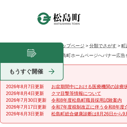
ペ
ー
ジ
の
先
頭
で
トップページ
>
分類でさがす
>
町
現在地
す
松島町ホームページへバナー広告
足あと
。
もうすぐ開催
重要なお知らせ
2026年8月7日更新
お盆期間中における医療機関の診療
2026年8月4日更新
クマ目撃等情報について
2026年7月30日更新
令和8年度松島町職員採用試験案内
2026年7月17日更新
令和7年度税制改正に伴う令和8年度
2026年6月3日更新
松島町総合健康診断は8月26日から9