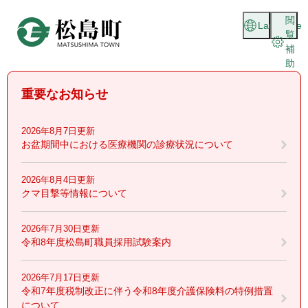
ペ
メニューを飛ばして本文へ
閲
ー
Language
覧
ジ
補
の
助
先
頭
重要なお知らせ
で
す
。
2026年8月7日更新
お盆期間中における医療機関の診療状況について
2026年8月4日更新
クマ目撃等情報について
2026年7月30日更新
令和8年度松島町職員採用試験案内
2026年7月17日更新
令和7年度税制改正に伴う令和8年度介護保険料の特例措置
について