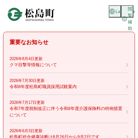
ペ
メニューを飛ばして本文へ
閲
ー
Language
覧
ジ
補
の
助
先
頭
重要なお知らせ
で
す
。
2026年8月4日更新
クマ目撃等情報について
2026年7月30日更新
令和8年度松島町職員採用試験案内
2026年7月17日更新
令和7年度税制改正に伴う令和8年度介護保険料の特例措置
について
2026年6月3日更新
松島町総合健康診断は8月26日から9月2日です